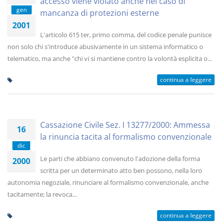
accesso viene violato anche nel caso di
gen
mancanza di protezioni esterne
2001
L'articolo 615 ter, primo comma, del codice penale punisce
non solo chi s'introduce abusivamente in un sistema informatico o
telematico, ma anche "chi vi si mantiene contro la volontà esplicita o...
continua a leggere
Cassazione Civile Sez. I 13277/2000: Ammessa
16
la rinuncia tacita al formalismo convenzionale
dic
Le parti che abbiano convenuto l'adozione della forma
2000
scritta per un determinato atto ben possono, nella loro
autonomia negoziale, rinunciare al formalismo convenzionale, anche
tacitamente; la revoca...
continua a leggere