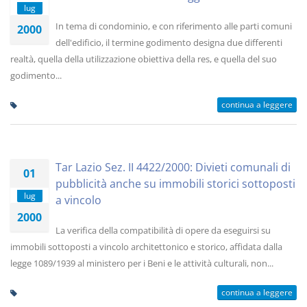
lug
In tema di condominio, e con riferimento alle parti comuni
2000
dell'edificio, il termine godimento designa due differenti
realtà, quella della utilizzazione obiettiva della res, e quella del suo
godimento...
continua a leggere
Tar Lazio Sez. II 4422/2000: Divieti comunali di
01
pubblicità anche su immobili storici sottoposti
lug
a vincolo
2000
La verifica della compatibilità di opere da eseguirsi su
immobili sottoposti a vincolo architettonico e storico, affidata dalla
legge 1089/1939 al ministero per i Beni e le attività culturali, non...
continua a leggere