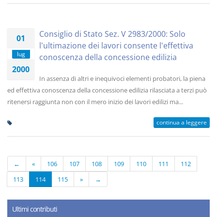
Consiglio di Stato Sez. V 2983/2000: Solo
01
l'ultimazione dei lavori consente l'effettiva
lug
conoscenza della concessione edilizia
2000
In assenza di altri e inequivoci elementi probatori, la piena
ed effettiva conoscenza della concessione edilizia rilasciata a terzi può
ritenersi raggiunta non con il mero inizio dei lavori edilizi ma...
continua a leggere
←
«
106
107
108
109
110
111
112
113
114
115
»
→
Ultimi contributi