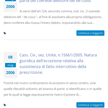
parte del coerede debitore del de cuius
2006
Ai sensi dell'art.724, secondo comma, cod. civ., il coerede
debitore del " de cuius ", al fine di assolvere alla propria obbligazione,
deve conferire alla massa l'intero debito, imputandolo alla sua...
continua a leggere
Cass. Civ., sez. Unite, n.15661/2005. Natura
08
giuridica dell'eccezione relativa alla
mag
sussistenza di fatto interruttivo della
prescrizione.
2006
Poiché nel nostro ordinamento le eccezioni in senso stretto, cioè
quelle rilevabili soltanto ad istanza di parte, si identificano o in quelle
per le quali la legge espressamente riservi il potere di...
continua a leggere