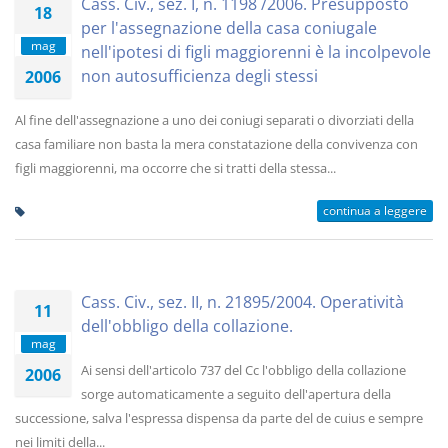
Cass. Civ., sez. I, n. 1198 /2006. Presupposto
18
per l'assegnazione della casa coniugale
mag
nell'ipotesi di figli maggiorenni è la incolpevole
non autosufficienza degli stessi
2006
Al fine dell'assegnazione a uno dei coniugi separati o divorziati della
casa familiare non basta la mera constatazione della convivenza con
figli maggiorenni, ma occorre che si tratti della stessa...
continua a leggere
Cass. Civ., sez. II, n. 21895/2004. Operatività
11
dell'obbligo della collazione.
mag
Ai sensi dell'articolo 737 del Cc l'obbligo della collazione
2006
sorge automaticamente a seguito dell'apertura della
successione, salva l'espressa dispensa da parte del de cuius e sempre
nei limiti della...