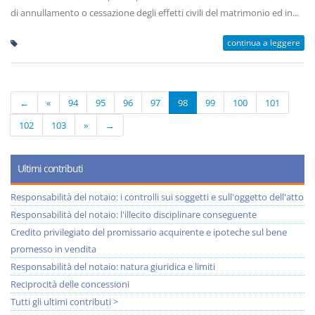
di annullamento o cessazione degli effetti civili del matrimonio ed in...
continua a leggere
←
«
94
95
96
97
98
99
100
101
102
103
»
→
Ultimi contributi
Responsabilità del notaio: i controlli sui soggetti e sull'oggetto dell'atto
Responsabilità del notaio: l'illecito disciplinare conseguente
Credito privilegiato del promissario acquirente e ipoteche sul bene
promesso in vendita
Responsabilità del notaio: natura giuridica e limiti
Reciprocità delle concessioni
Tutti gli ultimi contributi >