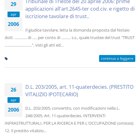
Tribunale di Trieste del 20 aprile 2006: prime
29
applicazioni all'art.2645-ter cod.civ. e rigetto di
apr
iscrizione tavolare di trust..
2006
Il giudice tavolare, letta la domanda proposta dal Notaio
dott. ............. di ..... per conto di .......... s.s., quale trustee del trust "TRUST
.............................", visti gli atti ed...
continua a leggere
D.L. 203/2005, art. 11-quaterdecies. (PRESTITO
26
VITALIZIO IPOTECARIO)
apr
D.L. 203/2005, convertito, con modificazioni nella L.
2006
248/2005. Art. 11-quaterdecies. INTERVENTI
INFRASTRUTTURALI, PER LA RICERCA E PER L'OCCUPAZIONE (omissis)
12. Il prestito vitalizio...