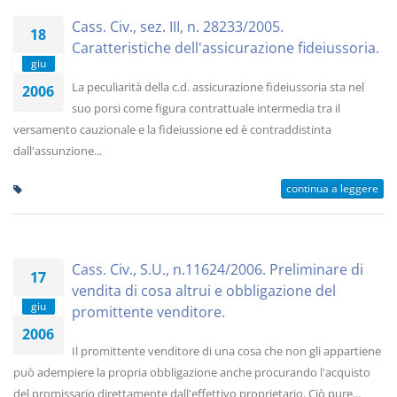
Cass. Civ., sez. III, n. 28233/2005.
18
Caratteristiche dell'assicurazione fideiussoria.
giu
La peculiarità della c.d. assicurazione fideiussoria sta nel
2006
suo porsi come figura contrattuale intermedia tra il
versamento cauzionale e la fideiussione ed è contraddistinta
dall'assunzione...
continua a leggere
Cass. Civ., S.U., n.11624/2006. Preliminare di
17
vendita di cosa altrui e obbligazione del
giu
promittente venditore.
2006
Il promittente venditore di una cosa che non gli appartiene
può adempiere la propria obbligazione anche procurando l'acquisto
del promissario direttamente dall'effettivo proprietario. Ciò pure...