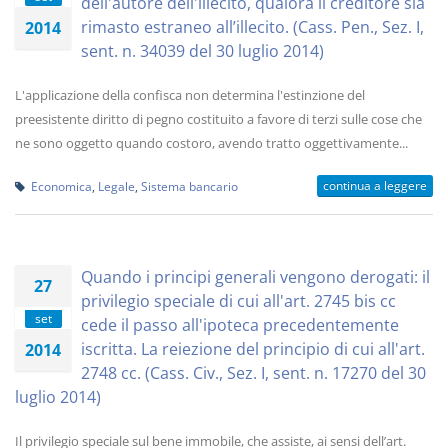
dell'autore dell'illecito, qualora il creditore sia
rimasto estraneo all’illecito. (Cass. Pen., Sez. I,
2014
sent. n. 34039 del 30 luglio 2014)
L'applicazione della confisca non determina l'estinzione del
preesistente diritto di pegno costituito a favore di terzi sulle cose che
ne sono oggetto quando costoro, avendo tratto oggettivamente...
continua a leggere
Economica
,
Legale
,
Sistema bancario
Quando i principi generali vengono derogati: il
27
privilegio speciale di cui all'art. 2745 bis cc
set
cede il passo all'ipoteca precedentemente
iscritta. La reiezione del principio di cui all'art.
2014
2748 cc. (Cass. Civ., Sez. I, sent. n. 17270 del 30
luglio 2014)
Il privilegio speciale sul bene immobile, che assiste, ai sensi dell’art.