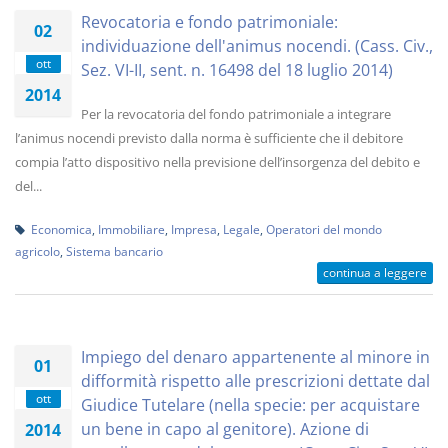
Revocatoria e fondo patrimoniale:
02
individuazione dell'animus nocendi. (Cass. Civ.,
ott
Sez. VI-II, sent. n. 16498 del 18 luglio 2014)
2014
Per la revocatoria del fondo patrimoniale a integrare
l’animus nocendi previsto dalla norma è sufficiente che il debitore
compia l’atto dispositivo nella previsione dell’insorgenza del debito e
del...
Economica
,
Immobiliare
,
Impresa
,
Legale
,
Operatori del mondo
agricolo
,
Sistema bancario
continua a leggere
Impiego del denaro appartenente al minore in
01
difformità rispetto alle prescrizioni dettate dal
ott
Giudice Tutelare (nella specie: per acquistare
un bene in capo al genitore). Azione di
2014