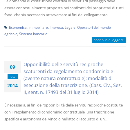
La domanda di costituzione coattiva di servitù di passaggio deve
essere contestualmente proposta nei confronti dei proprietari di tutti i
fondi che sia necessario attraversare ai fini del collegamento...
Economica
,
Immobiliare
,
Impresa
,
Legale
,
Operatori del mondo
agricolo
,
Sistema bancario
continua a leggere
Opponibilità delle servitù reciproche
09
scaturenti da regolamento condominiale
ott
(avente natura contrattuale): modalità di
esecuzione della trascrizione. (Cass. Civ., Sez.
2014
II, sent. n. 17493 del 31 luglio 2014)
È necessaria, ai fini dell’opponibilità delle servitù reciproche costituite
con il regolamento di condominio contrattuale, una trascrizione
specifica e autonoma del vincolo nell’atto di acquisto di un...