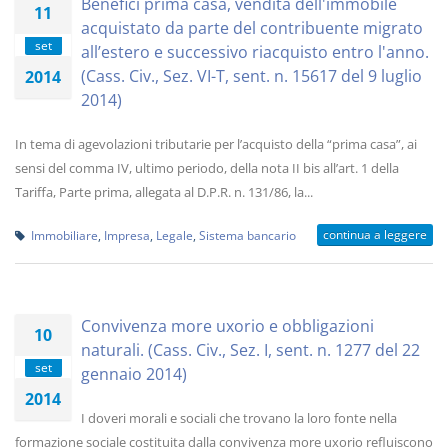
Benefici prima casa, vendita dell'immobile
11
acquistato da parte del contribuente migrato
set
all’estero e successivo riacquisto entro l'anno.
(Cass. Civ., Sez. VI-T, sent. n. 15617 del 9 luglio
2014
2014)
In tema di agevolazioni tributarie per l’acquisto della “prima casa”, ai
sensi del comma IV, ultimo periodo, della nota II bis all’art. 1 della
Tariffa, Parte prima, allegata al D.P.R. n. 131/86, la...
continua a leggere
Immobiliare
,
Impresa
,
Legale
,
Sistema bancario
Convivenza more uxorio e obbligazioni
10
naturali. (Cass. Civ., Sez. I, sent. n. 1277 del 22
set
gennaio 2014)
2014
I doveri morali e sociali che trovano la loro fonte nella
formazione sociale costituita dalla convivenza more uxorio refluiscono