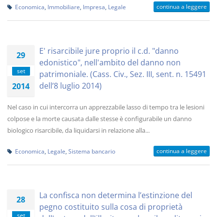
continua a leggere
Economica
,
Immobiliare
,
Impresa
,
Legale
E' risarcibile jure proprio il c.d. "danno
29
edonistico", nell'ambito del danno non
set
patrimoniale. (Cass. Civ., Sez. III, sent. n. 15491
dell’8 luglio 2014)
2014
Nel caso in cui intercorra un apprezzabile lasso di tempo tra le lesioni
colpose e la morte causata dalle stesse è configurabile un danno
biologico risarcibile, da liquidarsi in relazione alla...
continua a leggere
Economica
,
Legale
,
Sistema bancario
La confisca non determina l’estinzione del
28
pegno costituito sulla cosa di proprietà
set