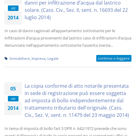
danni per infiltrazione d’acqua dal lastrico
ott
solare. (Cass. Civ., Sez. II, sent. n. 16693 del 22
luglio 2014)
2014
In caso di danni cagionati all’appartamento sottostante per le
infiltrazioni d’acqua provenienti dal lastrico caso di infiltrazioni d’acqua
denunciate nell’appartamento sottostante l’asserita inerzia...
continua a leggere
Immobiliare
,
Impresa
,
Legale
La copia conforme di atto notarile presentata
05
in sede di registrazione può essere soggetta
ott
ad imposta di bollo indipendentemente dal
trattamento tributario dell'originale. (Cass.
2014
Civ., Sez. V, sent. n. 11479 del 23 maggio 2014)
In tema di imposta di bollo l’art.5 DPR n. 642/1972 prevede che sono
esenti dall’imposta di bollo le copie presentate ai competenti uffici ai