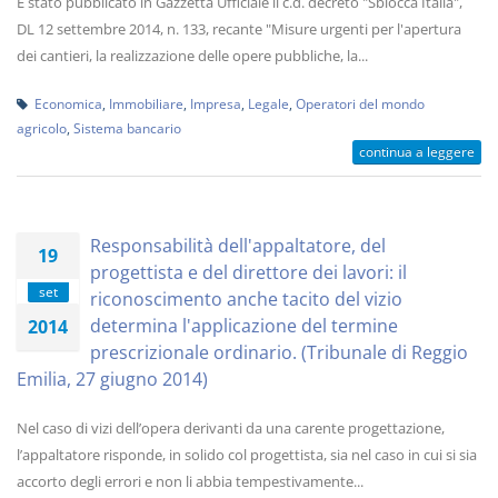
È stato pubblicato in Gazzetta Ufficiale il c.d. decreto "Sblocca Italia",
DL 12 settembre 2014, n. 133, recante "Misure urgenti per l'apertura
dei cantieri, la realizzazione delle opere pubbliche, la...
Economica
,
Immobiliare
,
Impresa
,
Legale
,
Operatori del mondo
agricolo
,
Sistema bancario
continua a leggere
Responsabilità dell'appaltatore, del
19
progettista e del direttore dei lavori: il
set
riconoscimento anche tacito del vizio
determina l'applicazione del termine
2014
prescrizionale ordinario. (Tribunale di Reggio
Emilia, 27 giugno 2014)
Nel caso di vizi dell’opera derivanti da una carente progettazione,
l’appaltatore risponde, in solido col progettista, sia nel caso in cui si sia
accorto degli errori e non li abbia tempestivamente...