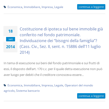
continua a leggere
Economica
,
Immobiliare
,
Impresa
,
Legale
Costituzione di ipoteca sul bene immobile già
18
conferito nel fondo patrimoniale.
set
Individuazione dei “bisogni della famiglia”?
(Cass. Civ., Sez. II, sent. n. 15886 dell’11 luglio
2014
2014)
In tema di esecuzione sui beni del fondo patrimoniale e sui frutti di
essi, il disposto dell’art. 170 c.c. per il quale detta esecuzione non può
aver luogo per debiti che il creditore conosceva essere...
Economica
,
Immobiliare
,
Impresa
,
Legale
,
Operatori del mondo
agricolo
,
Sistema bancario
continua a leggere