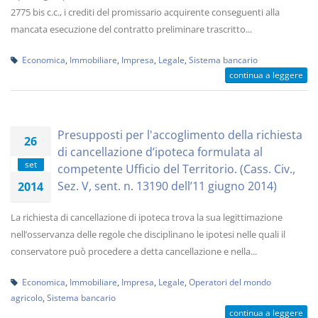
2775 bis c.c., i crediti del promissario acquirente conseguenti alla
mancata esecuzione del contratto preliminare trascritto...
Economica
,
Immobiliare
,
Impresa
,
Legale
,
Sistema bancario
continua a leggere
Presupposti per l'accoglimento della richiesta
26
di cancellazione d’ipoteca formulata al
set
competente Ufficio del Territorio. (Cass. Civ.,
Sez. V, sent. n. 13190 dell’11 giugno 2014)
2014
La richiesta di cancellazione di ipoteca trova la sua legittimazione
nell’osservanza delle regole che disciplinano le ipotesi nelle quali il
conservatore può procedere a detta cancellazione e nella...
Economica
,
Immobiliare
,
Impresa
,
Legale
,
Operatori del mondo
agricolo
,
Sistema bancario
continua a leggere