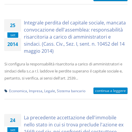
Integrale perdita del capitale sociale, mancata
25
convocazione dell'assemblea: responsabilità
set
risarcitoria a carico di amministratori e
sindaci. (Cass. Civ., Sez. I, sent. n. 10452 del 14
2014
maggio 2014)
Si configura la responsabilità risarcitoria a carico di amministratori e
sindaci della s.c.a r.l. laddove le perdite superano il capitale sociale e,
pertanto, si verifica, ai sensi dell'art. 2539...
continua a leggere
Economica
,
Impresa
,
Legale
,
Sistema bancario
La precedente accettazione dell'immobile
24
nello stato in cui si trova preclude l'azione ex
set
1669 cod.civ. nei confronti del costruttore-