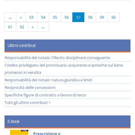
←
«
53
54
55
56
57
58
59
60
61
62
»
→
Ultimi contributi
Responsabilità del notaio: l'illecito disciplinare conseguente
Credito privilegiato del promissario acquirente e ipoteche sul bene
promesso in vendita
Responsabilità del notaio: natura giuridica e limiti
Reciprocità delle concessioni
Specifiche figure di contratto a favore di terzo
Tutti gli ultimi contributi >
E-Book
Prescrizione e