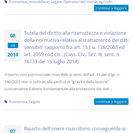
Economica
,
Immobiliare
,
Legale
,
Operatori del mondo agricolo
continua a leggere
Tutela del diritto alla riservatezza e violazione
08
della normativa relativa al trattamento dei dati
ott
sensibili: rapporto fra art. 15 t.u. 126/2003 ed
art. 2059 cod.civ.. (Cass. Civ., Sez. III, sent. n.
2014
16133 del 15 luglio 2014)
Il danno non patrimoniale risarcibile ai sensi dell’art. 15 del d.lgs. n.
196/2003 non si sottrae alla verifica di “gravità della lesione”
(concernente il diritto fondamentale alla protezione dei dati...
continua a leggere
Economica
,
Legale
Riparto dell'onere risarcitorio conseguente ai
07