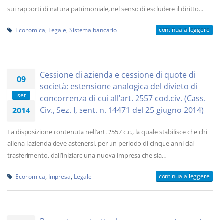
sui rapporti di natura patrimoniale, nel senso di escludere il diritto...
continua a leggere
Economica
,
Legale
,
Sistema bancario
Cessione di azienda e cessione di quote di
09
società: estensione analogica del divieto di
set
concorrenza di cui all’art. 2557 cod.civ. (Cass.
Civ., Sez. I, sent. n. 14471 del 25 giugno 2014)
2014
La disposizione contenuta nell’art. 2557 c.c., la quale stabilisce che chi
aliena l’azienda deve astenersi, per un periodo di cinque anni dal
trasferimento, dall’iniziare una nuova impresa che sia...
continua a leggere
Economica
,
Impresa
,
Legale