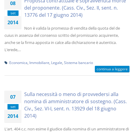
Proposta contrattuale e sopravvenuta morte
08
del proponente. (Cass. Civ., Sez. II, sent. n.
set
13776 del 17 giugno 2014)
2014
Non è valida la promessa di vendita della quota del de
cuius in assenza del consenso scritto del promissario acquirente,
anche se la firma apposta in calce alla dichiarazione è autentica.
L’erede,...
Economica
,
Immobiliare
,
Legale
,
Sistema bancario
continua a leggere
Sulla necessità o meno di provvedersi alla
07
nomina di amministratore di sostegno. (Cass.
set
Civ., Sez. VI-I, sent. n. 13929 del 18 giugno
2014)
2014
L’art. 404 c.c. non esime il giudice dalla nomina di un amministratore di