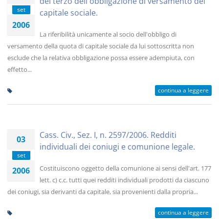
del terzo dell'obbligazione di versamento del
set
capitale sociale.
2006
La riferibilità unicamente al socio dell'obbligo di
versamento della quota di capitale sociale da lui sottoscritta non
esclude che la relativa obbligazione possa essere adempiuta, con
effetto...
continua a leggere
Cass. Civ., Sez. I, n. 2597/2006. Redditi
03
individuali dei coniugi e comunione legale.
set
Costituiscono oggetto della comunione ai sensi dell'art. 177
2006
lett. c) c.c. tutti quei redditi individuali prodotti da ciascuno
dei coniugi, sia derivanti da capitale, sia provenienti dalla propria...
continua a leggere