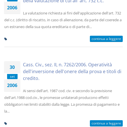
della valutazione di cui all' art. 732 c.c.
2006
La valutazione richiesta ai fini dell'applicazione dell'art. 732
del c.c. (diritto di riscatto, in caso di alienazione, da parte del coerede a
un estraneo della sua quota ereditaria o di parte di...
continua a leggere
Cass. Civ., sez. II, n. 7262/2006. Operatività
30
dell'inversione dell'onere della prova e titoli di
set
credito.
2006
Ai sensi dell'art. 1987 cod. civ. e secondo la previsione
dell'art.1988 cod.civ., le promesse unilaterali producono effetti
obbligatori nei limiti stabiliti dalla legge. La promessa di pagamento e
la...
continua a leggere