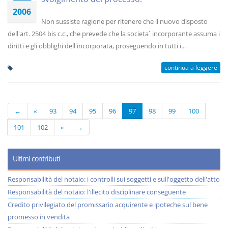
2006
Non sussiste ragione per ritenere che il nuovo disposto
dell'art. 2504 bis c.c., che prevede che la societa` incorporante assuma i
diritti e gli obblighi dell'incorporata, proseguendo in tutti i...
continua a leggere
←
«
93
94
95
96
97
98
99
100
101
102
»
→
Ultimi contributi
Responsabilità del notaio: i controlli sui soggetti e sull'oggetto dell'atto
Responsabilità del notaio: l'illecito disciplinare conseguente
Credito privilegiato del promissario acquirente e ipoteche sul bene
promesso in vendita