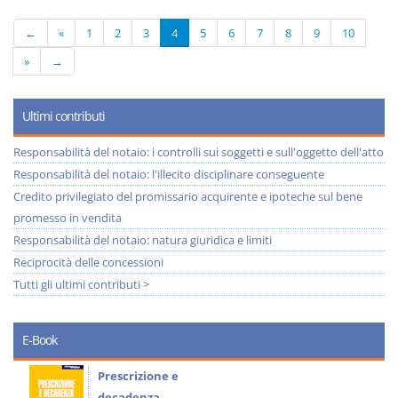
←
«
1
2
3
4
5
6
7
8
9
10
»
→
Ultimi contributi
Responsabilità del notaio: i controlli sui soggetti e sull'oggetto dell'atto
Responsabilità del notaio: l'illecito disciplinare conseguente
Credito privilegiato del promissario acquirente e ipoteche sul bene
promesso in vendita
Responsabilità del notaio: natura giuridica e limiti
Reciprocità delle concessioni
Tutti gli ultimi contributi >
E-Book
Prescrizione e
decadenza