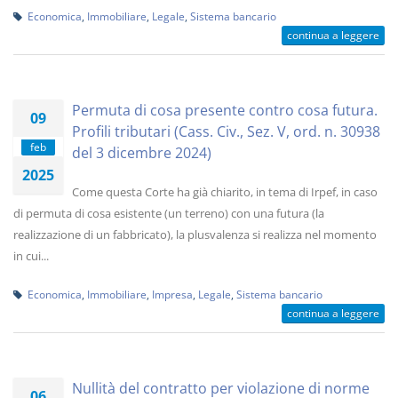
Economica
,
Immobiliare
,
Legale
,
Sistema bancario
continua a leggere
Permuta di cosa presente contro cosa futura.
09
Profili tributari (Cass. Civ., Sez. V, ord. n. 30938
feb
del 3 dicembre 2024)
2025
Come questa Corte ha già chiarito, in tema di Irpef, in caso
di permuta di cosa esistente (un terreno) con una futura (la
realizzazione di un fabbricato), la plusvalenza si realizza nel momento
in cui...
Economica
,
Immobiliare
,
Impresa
,
Legale
,
Sistema bancario
continua a leggere
Nullità del contratto per violazione di norme
06