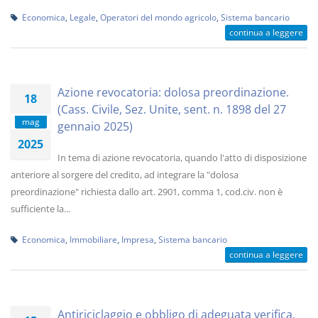
Economica
,
Legale
,
Operatori del mondo agricolo
,
Sistema bancario
continua a leggere
Azione revocatoria: dolosa preordinazione.
18
(Cass. Civile, Sez. Unite, sent. n. 1898 del 27
mag
gennaio 2025)
2025
In tema di azione revocatoria, quando l'atto di disposizione
anteriore al sorgere del credito, ad integrare la "dolosa
preordinazione" richiesta dallo art. 2901, comma 1, cod.civ. non è
sufficiente la...
Economica
,
Immobiliare
,
Impresa
,
Sistema bancario
continua a leggere
Antiriciclaggio e obbligo di adeguata verifica.