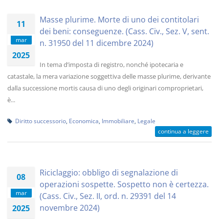
Masse plurime. Morte di uno dei contitolari
11
dei beni: conseguenze. (Cass. Civ., Sez. V, sent.
mar
n. 31950 del 11 dicembre 2024)
2025
In tema d’imposta di registro, nonché ipotecaria e
catastale, la mera variazione soggettiva delle masse plurime, derivante
dalla successione mortis causa di uno degli originari comproprietari,
è...
Diritto successorio
,
Economica
,
Immobiliare
,
Legale
continua a leggere
Riciclaggio: obbligo di segnalazione di
08
operazioni sospette. Sospetto non è certezza.
mar
(Cass. Civ., Sez. II, ord. n. 29391 del 14
novembre 2024)
2025