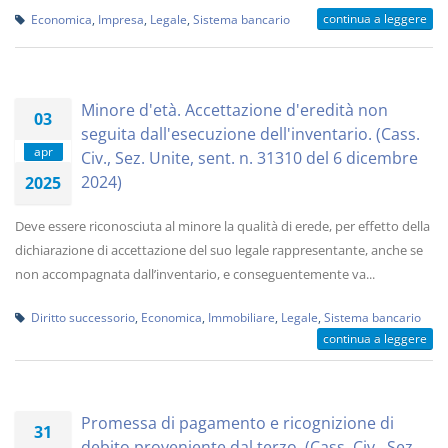
continua a leggere
Economica
,
Impresa
,
Legale
,
Sistema bancario
Minore d'età. Accettazione d'eredità non
03
seguita dall'esecuzione dell'inventario. (Cass.
apr
Civ., Sez. Unite, sent. n. 31310 del 6 dicembre
2024)
2025
Deve essere riconosciuta al minore la qualità di erede, per effetto della
dichiarazione di accettazione del suo legale rappresentante, anche se
non accompagnata dall’inventario, e conseguentemente va...
Diritto successorio
,
Economica
,
Immobiliare
,
Legale
,
Sistema bancario
continua a leggere
Promessa di pagamento e ricognizione di
31
debito proveniente dal terzo. (Cass. Civ., Sez.