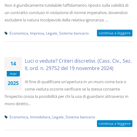
Non è giuridicamente tutelabile l’affidamento riposto sulla validità di
un contratto concluso in violazione di norme imperative, dovendosi
escludere la natura incolpevole della relativa ignoranza. ...
continua a leggere
Economica
,
Impresa
,
Legale
,
Sistema bancario
Luci o vedute? Criteri discretivi. (Cass. Civ., Sez.
14
II, ord. n. 29752 del 19 novembre 2024)
mar
Al fine di qualificare un’apertura in un muro come luce o
2025
come veduta occorre verificare se la stessa consente
l’inspectio (ossia la possibilità per chi la usa di guardarvi attraverso in
moro diretto...
Economica
,
Immobiliare
,
Legale
,
Sistema bancario
continua a leggere