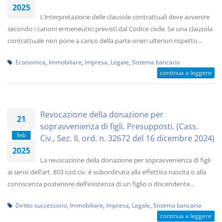
2025
L’interpretazione delle clausole contrattuali deve avvenire
secondo i canoni ermeneutici previsti dal Codice civile. Se una clausola
contrattuale non pone a carico della parte oneri ulteriori rispetto...
Economica
,
Immobiliare
,
Impresa
,
Legale
,
Sistema bancario
continua a leggere
Revocazione della donazione per
21
sopravvenienza di figli. Presupposti. (Cass.
feb
Civ., Sez. II, ord. n. 32672 del 16 dicembre 2024)
2025
La revocazione della donazione per sopravvenienza di figli
ai sensi dell’art. 803 cod.civ. è subordinata alla effettiva nascita o alla
conoscenza posteriore dell’esistenza di un figlio o discendente...
Diritto successorio
,
Immobiliare
,
Impresa
,
Legale
,
Sistema bancario
continua a leggere