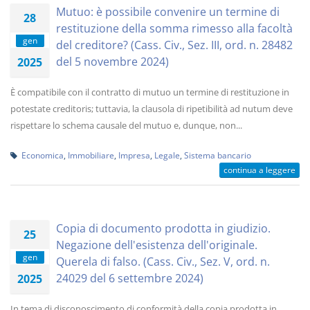
Mutuo: è possibile convenire un termine di
28
restituzione della somma rimesso alla facoltà
gen
del creditore? (Cass. Civ., Sez. III, ord. n. 28482
del 5 novembre 2024)
2025
È compatibile con il contratto di mutuo un termine di restituzione in
potestate creditoris; tuttavia, la clausola di ripetibilità ad nutum deve
rispettare lo schema causale del mutuo e, dunque, non...
Economica
,
Immobiliare
,
Impresa
,
Legale
,
Sistema bancario
continua a leggere
Copia di documento prodotta in giudizio.
25
Negazione dell'esistenza dell'originale.
gen
Querela di falso. (Cass. Civ., Sez. V, ord. n.
24029 del 6 settembre 2024)
2025
In tema di disconoscimento di conformità della copia prodotta in