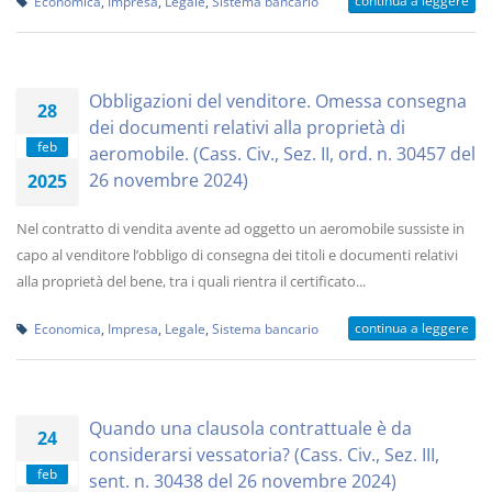
continua a leggere
Economica
,
Impresa
,
Legale
,
Sistema bancario
Obbligazioni del venditore. Omessa consegna
28
dei documenti relativi alla proprietà di
feb
aeromobile. (Cass. Civ., Sez. II, ord. n. 30457 del
26 novembre 2024)
2025
Nel contratto di vendita avente ad oggetto un aeromobile sussiste in
capo al venditore l’obbligo di consegna dei titoli e documenti relativi
alla proprietà del bene, tra i quali rientra il certificato...
continua a leggere
Economica
,
Impresa
,
Legale
,
Sistema bancario
Quando una clausola contrattuale è da
24
considerarsi vessatoria? (Cass. Civ., Sez. III,
feb
sent. n. 30438 del 26 novembre 2024)