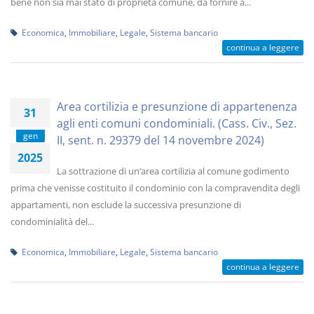
bene non sia mai stato di proprietà comune, da fornire a...
Economica
,
Immobiliare
,
Legale
,
Sistema bancario
continua a leggere
Area cortilizia e presunzione di appartenenza
31
agli enti comuni condominiali. (Cass. Civ., Sez.
gen
II, sent. n. 29379 del 14 novembre 2024)
2025
La sottrazione di un’area cortilizia al comune godimento
prima che venisse costituito il condominio con la compravendita degli
appartamenti, non esclude la successiva presunzione di
condominialità del...
Economica
,
Immobiliare
,
Legale
,
Sistema bancario
continua a leggere