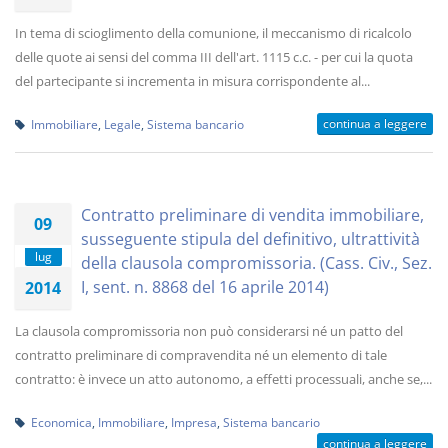
In tema di scioglimento della comunione, il meccanismo di ricalcolo
delle quote ai sensi del comma III dell'art. 1115 c.c. - per cui la quota
del partecipante si incrementa in misura corrispondente al...
continua a leggere
Immobiliare
,
Legale
,
Sistema bancario
Contratto preliminare di vendita immobiliare,
09
susseguente stipula del definitivo, ultrattività
lug
della clausola compromissoria. (Cass. Civ., Sez.
I, sent. n. 8868 del 16 aprile 2014)
2014
La clausola compromissoria non può considerarsi né un patto del
contratto preliminare di compravendita né un elemento di tale
contratto: è invece un atto autonomo, a effetti processuali, anche se,...
Economica
,
Immobiliare
,
Impresa
,
Sistema bancario
continua a leggere