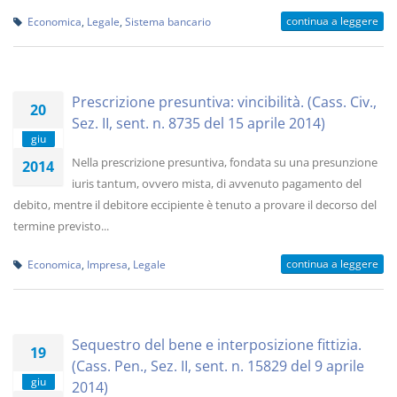
continua a leggere
Economica
,
Legale
,
Sistema bancario
Prescrizione presuntiva: vincibilità. (Cass. Civ.,
20
Sez. II, sent. n. 8735 del 15 aprile 2014)
giu
Nella prescrizione presuntiva, fondata su una presunzione
2014
iuris tantum, ovvero mista, di avvenuto pagamento del
debito, mentre il debitore eccipiente è tenuto a provare il decorso del
termine previsto...
continua a leggere
Economica
,
Impresa
,
Legale
Sequestro del bene e interposizione fittizia.
19
(Cass. Pen., Sez. II, sent. n. 15829 del 9 aprile
giu
2014)