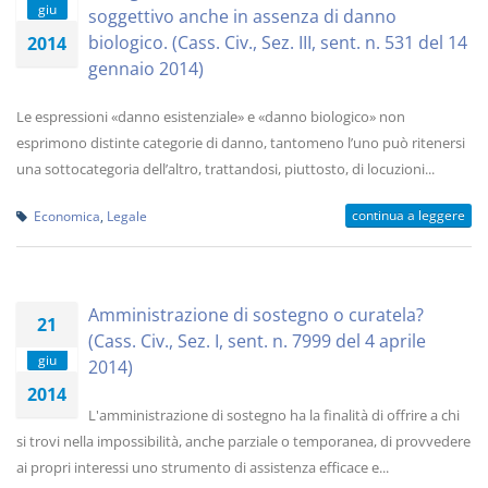
giu
soggettivo anche in assenza di danno
biologico. (Cass. Civ., Sez. III, sent. n. 531 del 14
2014
gennaio 2014)
Le espressioni «danno esistenziale» e «danno biologico» non
esprimono distinte categorie di danno, tantomeno l’uno può ritenersi
una sottocategoria dell’altro, trattandosi, piuttosto, di locuzioni...
continua a leggere
Economica
,
Legale
Amministrazione di sostegno o curatela?
21
(Cass. Civ., Sez. I, sent. n. 7999 del 4 aprile
giu
2014)
2014
L'amministrazione di sostegno ha la finalità di offrire a chi
si trovi nella impossibilità, anche parziale o temporanea, di provvedere
ai propri interessi uno strumento di assistenza efficace e...