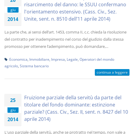
26
risarcimento del danno: le SSUU confermano
giu
l'orientamento estensivo. (Cass. Civ., Sez.
Unite, sent. n. 8510 dell’11 aprile 2014)
2014
La parte che, ai sensi dell’art. 1453, comma II, c.c. chieda la risoluzione
del contratto per inadempimento nel corso del giudizio dalla stessa
promosso per ottenere l’adempimento, può domandare,...
Economica
,
Immobiliare
,
Impresa
,
Legale
,
Operatori del mondo
agricolo
,
Sistema bancario
continua a leggere
Fruizione parziale della servitù da parte del
25
titolare del fondo dominante: estinzione
giu
parziale? (Cass. Civ., Sez. II, sent. n. 8427 del 10
aprile 2014)
2014
L'uso parziale della servitù, anche se protratto nel tempo, non vale a