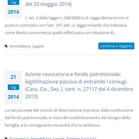
lug
del 20 maggio 2014)
2014
L’ art. 2 della legge n. 248/2006 (c.d. Legge Bersani) non si
pone in contrasto con l'art. 147, lett. c), legge notarile che individua
come illecita concorrenza quella effettuata con riduzione di...
continua a leggere
Immobiliare
,
Legale
Azione revocatoria e fondo patrimoniale:
21
legittimazione passiva di entrambi i coniugi.
lug
(Cass. Civ., Sez. I, sent. n. 27117 del 4 dicembre
2013)
2014
La natura reale del vincolo di destinazione impresso dalla costituzione
del fondo patrimoniale, in vista del soddisfacimento dei bisogni della
famiglia, e la conseguente necessità che la sentenza...
Economica
,
Immobiliare
,
Legale
,
Sistema bancario