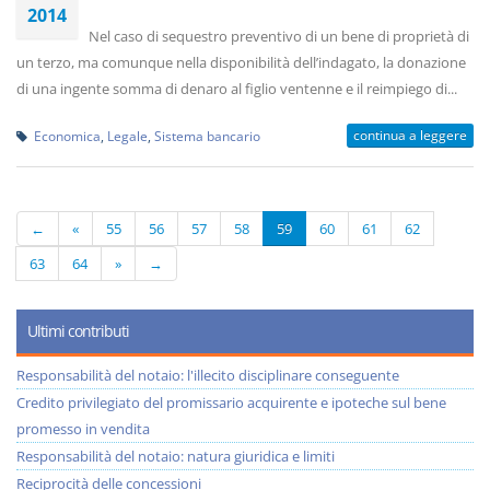
2014
Nel caso di sequestro preventivo di un bene di proprietà di
un terzo, ma comunque nella disponibilità dell’indagato, la donazione
di una ingente somma di denaro al figlio ventenne e il reimpiego di...
continua a leggere
Economica
,
Legale
,
Sistema bancario
←
«
55
56
57
58
59
60
61
62
63
64
»
→
Ultimi contributi
Responsabilità del notaio: l'illecito disciplinare conseguente
Credito privilegiato del promissario acquirente e ipoteche sul bene
promesso in vendita
Responsabilità del notaio: natura giuridica e limiti
Reciprocità delle concessioni