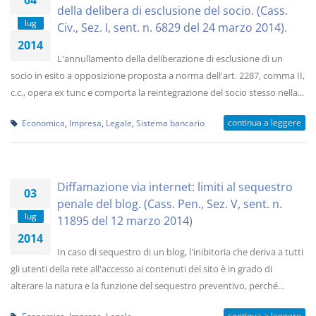
04
della delibera di esclusione del socio. (Cass.
lug
Civ., Sez. I, sent. n. 6829 del 24 marzo 2014).
2014
L'annullamento della deliberazione di esclusione di un
socio in esito a opposizione proposta a norma dell'art. 2287, comma II,
c.c., opera ex tunc e comporta la reintegrazione del socio stesso nella...
continua a leggere
Economica
,
Impresa
,
Legale
,
Sistema bancario
Diffamazione via internet: limiti al sequestro
03
penale del blog. (Cass. Pen., Sez. V, sent. n.
lug
11895 del 12 marzo 2014)
2014
In caso di sequestro di un blog, l'inibitoria che deriva a tutti
gli utenti della rete all'accesso ai contenuti del sito è in grado di
alterare la natura e la funzione del sequestro preventivo, perché...
continua a leggere