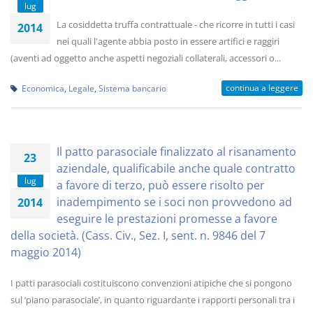
lug
La cosiddetta truffa contrattuale - che ricorre in tutti i casi
2014
nei quali l'agente abbia posto in essere artifici e raggiri
(aventi ad oggetto anche aspetti negoziali collaterali, accessori o...
continua a leggere
Economica
,
Legale
,
Sistema bancario
Il patto parasociale finalizzato al risanamento
23
aziendale, qualificabile anche quale contratto
lug
a favore di terzo, può essere risolto per
inadempimento se i soci non provvedono ad
2014
eseguire le prestazioni promesse a favore
della società. (Cass. Civ., Sez. I, sent. n. 9846 del 7
maggio 2014)
I patti parasociali costituiscono convenzioni atipiche che si pongono
sul ‘piano parasociale’, in quanto riguardante i rapporti personali tra i