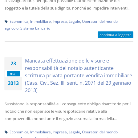
a salvaguardare, per quanto possibile l’autodeterminazione del
soggetto e la tutela della sua dignità, nonché ad impedire interventi...
Economica
,
Immobiliare
,
Impresa
,
Legale
,
Operatori del mondo
agricolo
,
Sistema bancario
continua a leggere
Mancata effettuazione delle visure e
23
responsabilità del notaio autenticante
mar
scrittura privata portante vendita immobiliare.
(Cass. Civ., Sez. III, sent. n. 2071 del 29 gennaio
2013
2013)
Sussistono la responsabilità e il conseguente obbligo risarcitorio per il
notaio che non esperisce le visure ipotecarie relative alla
compravendita nonostante il negozio assuma la forma della...
Economica
,
Immobiliare
,
Impresa
,
Legale
,
Operatori del mondo