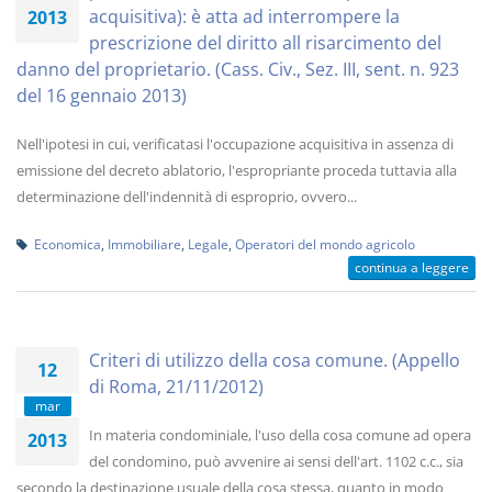
acquisitiva): è atta ad interrompere la
2013
prescrizione del diritto all risarcimento del
danno del proprietario. (Cass. Civ., Sez. III, sent. n. 923
del 16 gennaio 2013)
Nell'ipotesi in cui, verificatasi l'occupazione acquisitiva in assenza di
emissione del decreto ablatorio, l'espropriante proceda tuttavia alla
determinazione dell'indennità di esproprio, ovvero...
Economica
,
Immobiliare
,
Legale
,
Operatori del mondo agricolo
continua a leggere
Criteri di utilizzo della cosa comune. (Appello
12
di Roma, 21/11/2012)
mar
In materia condominiale, l'uso della cosa comune ad opera
2013
del condomino, può avvenire ai sensi dell'art. 1102 c.c., sia
secondo la destinazione usuale della cosa stessa, quanto in modo