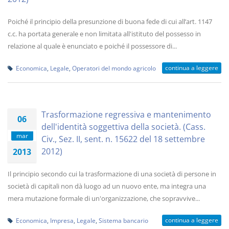
Poiché il principio della presunzione di buona fede di cui all’art. 1147
c.c. ha portata generale e non limitata all'istituto del possesso in
relazione al quale è enunciato e poiché il possessore di...
continua a leggere
Economica
,
Legale
,
Operatori del mondo agricolo
Trasformazione regressiva e mantenimento
06
dell'identità soggettiva della società. (Cass.
mar
Civ., Sez. II, sent. n. 15622 del 18 settembre
2012)
2013
Il principio secondo cui la trasformazione di una società di persone in
società di capitali non dà luogo ad un nuovo ente, ma integra una
mera mutazione formale di un'organizzazione, che sopravvive...
continua a leggere
Economica
,
Impresa
,
Legale
,
Sistema bancario