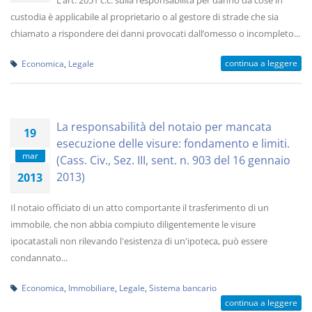
L’art. 2051 c.c. sulla responsabilità per danno da cose in
custodia è applicabile al proprietario o al gestore di strade che sia
chiamato a rispondere dei danni provocati dall’omesso o incompleto...
continua a leggere
Economica
,
Legale
La responsabilità del notaio per mancata
19
esecuzione delle visure: fondamento e limiti.
mar
(Cass. Civ., Sez. III, sent. n. 903 del 16 gennaio
2013)
2013
Il notaio officiato di un atto comportante il trasferimento di un
immobile, che non abbia compiuto diligentemente le visure
ipocatastali non rilevando l'esistenza di un'ipoteca, può essere
condannato...
Economica
,
Immobiliare
,
Legale
,
Sistema bancario
continua a leggere