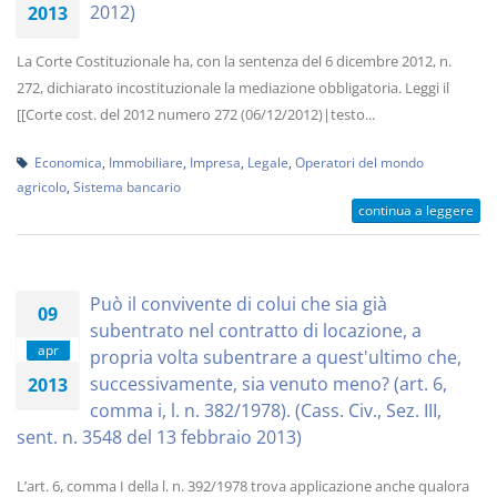
2012)
2013
La Corte Costituzionale ha, con la sentenza del 6 dicembre 2012, n.
272, dichiarato incostituzionale la mediazione obbligatoria. Leggi il
[[Corte cost. del 2012 numero 272 (06/12/2012)|testo...
Economica
,
Immobiliare
,
Impresa
,
Legale
,
Operatori del mondo
agricolo
,
Sistema bancario
continua a leggere
Può il convivente di colui che sia già
09
subentrato nel contratto di locazione, a
apr
propria volta subentrare a quest'ultimo che,
successivamente, sia venuto meno? (art. 6,
2013
comma i, l. n. 382/1978). (Cass. Civ., Sez. III,
sent. n. 3548 del 13 febbraio 2013)
L’art. 6, comma I della l. n. 392/1978 trova applicazione anche qualora