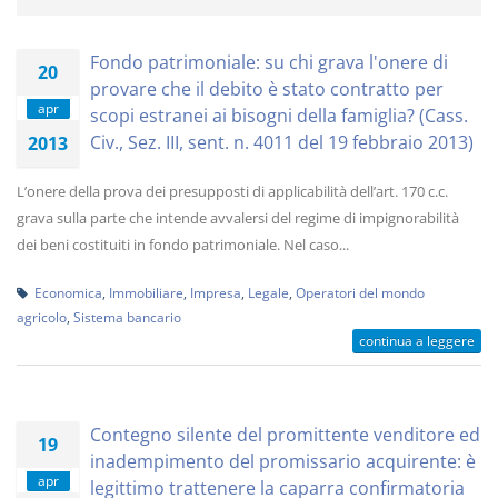
Fondo patrimoniale: su chi grava l'onere di
20
provare che il debito è stato contratto per
apr
scopi estranei ai bisogni della famiglia? (Cass.
Civ., Sez. III, sent. n. 4011 del 19 febbraio 2013)
2013
L’onere della prova dei presupposti di applicabilità dell’art. 170 c.c.
grava sulla parte che intende avvalersi del regime di impignorabilità
dei beni costituiti in fondo patrimoniale. Nel caso...
Economica
,
Immobiliare
,
Impresa
,
Legale
,
Operatori del mondo
agricolo
,
Sistema bancario
continua a leggere
Contegno silente del promittente venditore ed
19
inadempimento del promissario acquirente: è
apr
legittimo trattenere la caparra confirmatoria