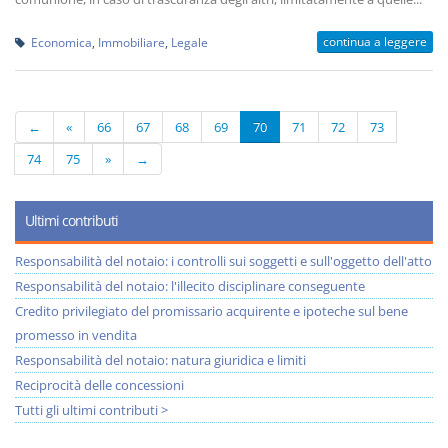
continua a leggere
Economica
,
Immobiliare
,
Legale
←
«
66
67
68
69
70
71
72
73
74
75
»
→
Ultimi contributi
Responsabilità del notaio: i controlli sui soggetti e sull'oggetto dell'atto
Responsabilità del notaio: l'illecito disciplinare conseguente
Credito privilegiato del promissario acquirente e ipoteche sul bene
promesso in vendita
Responsabilità del notaio: natura giuridica e limiti
Reciprocità delle concessioni
Tutti gli ultimi contributi >