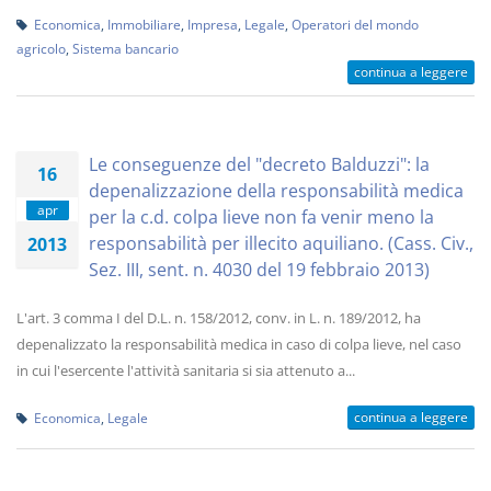
Economica
,
Immobiliare
,
Impresa
,
Legale
,
Operatori del mondo
agricolo
,
Sistema bancario
continua a leggere
Le conseguenze del "decreto Balduzzi": la
16
depenalizzazione della responsabilità medica
apr
per la c.d. colpa lieve non fa venir meno la
responsabilità per illecito aquiliano. (Cass. Civ.,
2013
Sez. III, sent. n. 4030 del 19 febbraio 2013)
L'art. 3 comma I del D.L. n. 158/2012, conv. in L. n. 189/2012, ha
depenalizzato la responsabilità medica in caso di colpa lieve, nel caso
in cui l'esercente l'attività sanitaria si sia attenuto a...
continua a leggere
Economica
,
Legale