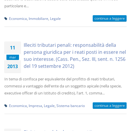
particolare e...
continua a leggere
Economica
,
Immobiliare
,
Legale
Illeciti tributari penali: responsabilità della
11
persona giuridica per i reati posti in essere nel
mar
suo interesse. (Cass. Pen., Sez. III, sent. n. 1256
del 19 settembre 2012)
2013
In tema di confisca per equivalente del profitto di reati tributari,
commessi a vantaggio dell'ente da un soggetto apicale (nella specie,
executive officer di un Istituto di credito), l'art. 1, comma...
continua a leggere
Economica
,
Impresa
,
Legale
,
Sistema bancario