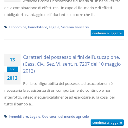
Affinché ricorra l’intestazione fiduciaria di un bene - frutto
della combinazione di effetti reali in capo al fiduciario e di effetti
obbligatori a vantaggio del fiduciante - occorre che il...
Economica
,
Immobiliare
,
Legale
,
Sistema bancario
continua a leggere
Caratteri del possesso ai fini dell’usucapione.
13
(Cass. Civ., Sez. VI, sent. n. 7207 del 10 maggio
apr
2012)
2013
Per la configurabilità del possesso ad usucapionem è
necessaria la sussistenza di un comportamento continuo e non
interrotto, inteso inequivocabilmente ad esercitare sulla cosa, per
tutto il tempo a...
Immobiliare
,
Legale
,
Operatori del mondo agricolo
continua a leggere