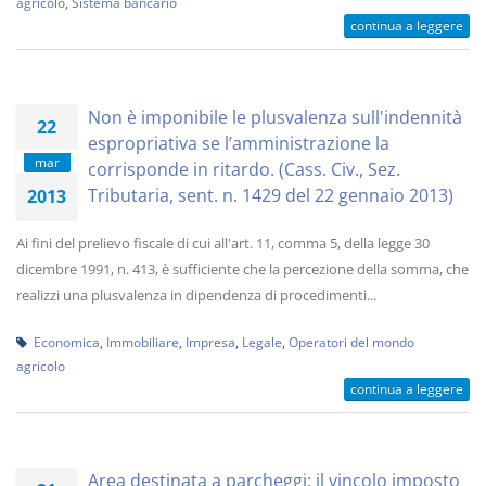
agricolo
,
Sistema bancario
continua a leggere
Non è imponibile le plusvalenza sull'indennità
22
espropriativa se l’amministrazione la
mar
corrisponde in ritardo. (Cass. Civ., Sez.
Tributaria, sent. n. 1429 del 22 gennaio 2013)
2013
Ai fini del prelievo fiscale di cui all'art. 11, comma 5, della legge 30
dicembre 1991, n. 413, è sufficiente che la percezione della somma, che
realizzi una plusvalenza in dipendenza di procedimenti...
Economica
,
Immobiliare
,
Impresa
,
Legale
,
Operatori del mondo
agricolo
continua a leggere
Area destinata a parcheggi: il vincolo imposto