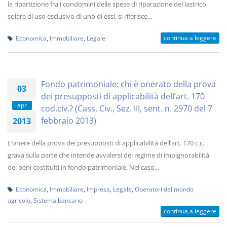
la ripartizione fra i condomini delle spese di riparazione del lastrico
solare di uso esclusivo di uno di essi, si riferisce...
continua a leggere
Economica
,
Immobiliare
,
Legale
Fondo patrimoniale: chi è onerato della prova
03
dei presupposti di applicabilità dell’art. 170
apr
cod.civ.? (Cass. Civ., Sez. III, sent. n. 2970 del 7
febbraio 2013)
2013
L’onere della prova dei presupposti di applicabilità dell’art. 170 c.c.
grava sulla parte che intende avvalersi del regime di impignorabilità
dei beni costituiti in fondo patrimoniale. Nel caso...
Economica
,
Immobiliare
,
Impresa
,
Legale
,
Operatori del mondo
agricolo
,
Sistema bancario
continua a leggere