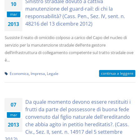
Sinistro stradale dovuto a cattiva
10
manutenzione del guard-rail: di chi la
mar
responsabilità? (Cass. Pen., Sez. IV, sent. n.
48216 del 13 dicembre 2012)
2013
Sussiste il reato di omicidio colposo a carico del Capo del nucleo di
servizio per la manutenzione stradale dell’ente gestore
dell’infrastruttura di collegamento competente sul tratto stradale ove
è...
continua a leggere
Economica
,
Impresa
,
Legale
Da quale momento devono essere restituiti i
07
frutti da parte del possessore di buona fede
mar
convenuto dal figlio naturale dell'ereditando
che abbia agito in petitio hereditatis?. (Cass.
2013
Civ., Sez. II, sent. n. 14917 del 5 settembre
2012)