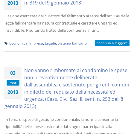
n. 319 del 9 gennaio 2013)
2013
L'azione esercitata dal curatore del fallimento ai sensi dell'art. 146 della
legge fallimentare ha natura contrattuale e carattere unitario ed
inscindibile. Risultando frutto della confluenza in un...
continua a leggere
Economica
,
Impresa
,
Legale
,
Sistema bancario
Non vanno rimborsate al condomino le spese
03
non preventivamente deliberate
mar
dall'assemblea e sostenute per gli enti comuni
in difetto del requisito della necessità ed
2013
urgenza. (Cass. Civ., Sez. II, sent. n. 253 dell’8
gennaio 2013)
In tema di spese di gestione condominiale, la norma consente la
ripetibilità delle spese sostenute dal singolo partecipante alla
comunione, in caso di trascuranza degli altri, limitatamente a quelle...