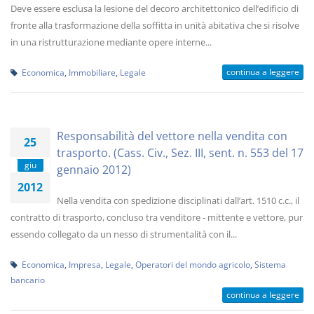
Deve essere esclusa la lesione del decoro architettonico dell’edificio di
fronte alla trasformazione della soffitta in unità abitativa che si risolve
in una ristrutturazione mediante opere interne...
continua a leggere
Economica
,
Immobiliare
,
Legale
Responsabilità del vettore nella vendita con
25
trasporto. (Cass. Civ., Sez. III, sent. n. 553 del 17
giu
gennaio 2012)
2012
Nella vendita con spedizione disciplinati dall’art. 1510 c.c., il
contratto di trasporto, concluso tra venditore - mittente e vettore, pur
essendo collegato da un nesso di strumentalità con il...
Economica
,
Impresa
,
Legale
,
Operatori del mondo agricolo
,
Sistema
bancario
continua a leggere