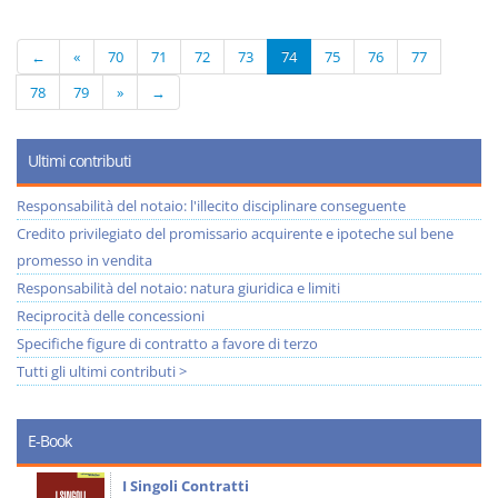
←
«
70
71
72
73
74
75
76
77
78
79
»
→
Ultimi contributi
Responsabilità del notaio: l'illecito disciplinare conseguente
Credito privilegiato del promissario acquirente e ipoteche sul bene
promesso in vendita
Responsabilità del notaio: natura giuridica e limiti
Reciprocità delle concessioni
Specifiche figure di contratto a favore di terzo
Tutti gli ultimi contributi >
E-Book
I Singoli Contratti