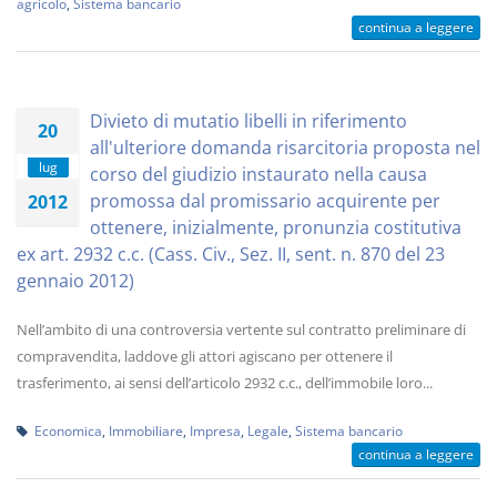
agricolo
,
Sistema bancario
continua a leggere
Divieto di mutatio libelli in riferimento
20
all'ulteriore domanda risarcitoria proposta nel
lug
corso del giudizio instaurato nella causa
promossa dal promissario acquirente per
2012
ottenere, inizialmente, pronunzia costitutiva
ex art. 2932 c.c. (Cass. Civ., Sez. II, sent. n. 870 del 23
gennaio 2012)
Nell’ambito di una controversia vertente sul contratto preliminare di
compravendita, laddove gli attori agiscano per ottenere il
trasferimento, ai sensi dell’articolo 2932 c.c., dell’immobile loro...
Economica
,
Immobiliare
,
Impresa
,
Legale
,
Sistema bancario
continua a leggere