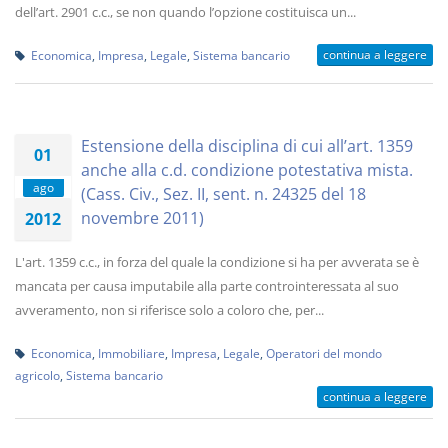
dell’art. 2901 c.c., se non quando l’opzione costituisca un...
continua a leggere
Economica
,
Impresa
,
Legale
,
Sistema bancario
Estensione della disciplina di cui all’art. 1359
01
anche alla c.d. condizione potestativa mista.
ago
(Cass. Civ., Sez. II, sent. n. 24325 del 18
novembre 2011)
2012
L'art. 1359 c.c., in forza del quale la condizione si ha per avverata se è
mancata per causa imputabile alla parte controinteressata al suo
avveramento, non si riferisce solo a coloro che, per...
Economica
,
Immobiliare
,
Impresa
,
Legale
,
Operatori del mondo
agricolo
,
Sistema bancario
continua a leggere