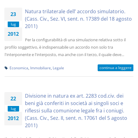
Natura trilaterale dell’ accordo simulatorio.
23
(Cass. Civ., Sez. VI, sent. n. 17389 del 18 agosto
lug
2011)
2012
Per la configurabilità di una simulazione relativa sotto il
profilo soggettivo, è indispensabile un accordo non solo tra
l'interponente e l'interposto, ma anche con il terzo, il quale deve...
continua a leggere
Economica
,
Immobiliare
,
Legale
Divisione in natura ex art. 2283 cod.civ. dei
22
beni già conferiti in società ai singoli soci e
lug
riflessi sulla comunione legale fra i coniugi.
(Cass. Civ., Sez. II, sent. n. 17061 del 5 agosto
2012
2011)