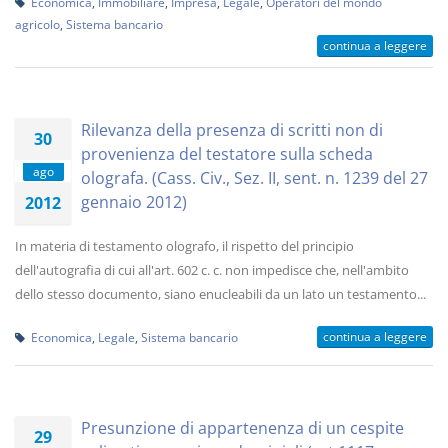
Economica
,
Immobiliare
,
Impresa
,
Legale
,
Operatori del mondo
agricolo
,
Sistema bancario
continua a leggere
Rilevanza della presenza di scritti non di
30
provenienza del testatore sulla scheda
ago
olografa. (Cass. Civ., Sez. II, sent. n. 1239 del 27
gennaio 2012)
2012
In materia di testamento olografo, il rispetto del principio
dell'autografia di cui all'art. 602 c. c. non impedisce che, nell'ambito
dello stesso documento, siano enucleabili da un lato un testamento...
continua a leggere
Economica
,
Legale
,
Sistema bancario
Presunzione di appartenenza di un cespite
29