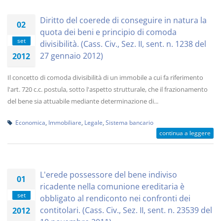
Diritto del coerede di conseguire in natura la
02
quota dei beni e principio di comoda
set
divisibilità. (Cass. Civ., Sez. II, sent. n. 1238 del
27 gennaio 2012)
2012
Il concetto di comoda divisibilità di un immobile a cui fa riferimento
l'art. 720 c.c. postula, sotto l'aspetto strutturale, che il frazionamento
del bene sia attuabile mediante determinazione di...
Economica
,
Immobiliare
,
Legale
,
Sistema bancario
continua a leggere
L'erede possessore del bene indiviso
01
ricadente nella comunione ereditaria è
set
obbligato al rendiconto nei confronti dei
contitolari. (Cass. Civ., Sez. II, sent. n. 23539 del
2012