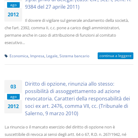
ago
9384 del 27 aprile 2011)
2012
Il dovere di vigilare sul generale andamento della società,
che l’art. 2392, comma II, c.c. pone a carico degli amministratori,
permane anche in caso di attribuzione di funzioni al comitato
esecutivo...
continua a leggere
Economica
,
Impresa
,
Legale
,
Sistema bancario
Diritto di opzione, rinunzia allo stesso:
03
possibilità di assoggettamento ad azione
ago
revocatoria. Caratteri della responsabilità dei
soci ex art. 2476, comma VII, cc. (Tribunale di
2012
Salerno, 9 marzo 2010)
La rinuncia o il mancato esercizio del diritto di opzione non è
suscettibile di revoca ai sensi degli artt. 64 o 67, R.D. n. 267/1942, né