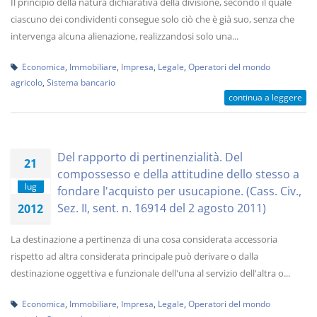
Il principio della natura dichiarativa della divisione, secondo il quale
ciascuno dei condividenti consegue solo ciò che è già suo, senza che
intervenga alcuna alienazione, realizzandosi solo una...
Economica
,
Immobiliare
,
Impresa
,
Legale
,
Operatori del mondo
agricolo
,
Sistema bancario
continua a leggere
Del rapporto di pertinenzialità. Del
21
compossesso e della attitudine dello stesso a
lug
fondare l'acquisto per usucapione. (Cass. Civ.,
Sez. II, sent. n. 16914 del 2 agosto 2011)
2012
La destinazione a pertinenza di una cosa considerata accessoria
rispetto ad altra considerata principale può derivare o dalla
destinazione oggettiva e funzionale dell'una al servizio dell'altra o...
Economica
,
Immobiliare
,
Impresa
,
Legale
,
Operatori del mondo