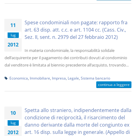
Spese condominiali non pagate: rapporto fra
11
art. 63 disp. att. c.c. e art. 1104 cc. (Cass. Civ.,
lug
Sez. II, sent. n. 2979 del 27 febbraio 2012)
2012
In materia condominiale, la responsabilità solidale
dell’acquirente per il pagamento dei contributi dovuti al condominio
dal venditore è limitata al biennio precedente all’acquisto, trovando...
Economica
,
Immobiliare
,
Impresa
,
Legale
,
Sistema bancario
continua a leggere
Spetta allo straniero, indipendentemente dalla
10
condizione di reciprocità, il risarcimento del
lug
danno derivante dalla morte del congiunto ex
art. 16 disp. sulla legge in generale. (Appello di
2012