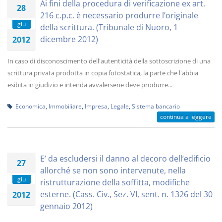
Ai fini della procedura di verificazione ex art.
28
216 c.p.c. è necessario produrre l’originale
giu
della scrittura. (Tribunale di Nuoro, 1
dicembre 2012)
2012
In caso di disconoscimento dell'autenticità della sottoscrizione di una
scrittura privata prodotta in copia fotostatica, la parte che l'abbia
esibita in giudizio e intenda avvalersene deve produrre...
Economica
,
Immobiliare
,
Impresa
,
Legale
,
Sistema bancario
continua a leggere
E’ da escludersi il danno al decoro dell’edificio
27
allorché se non sono intervenute, nella
giu
ristrutturazione della soffitta, modifiche
esterne. (Cass. Civ., Sez. VI, sent. n. 1326 del 30
2012
gennaio 2012)