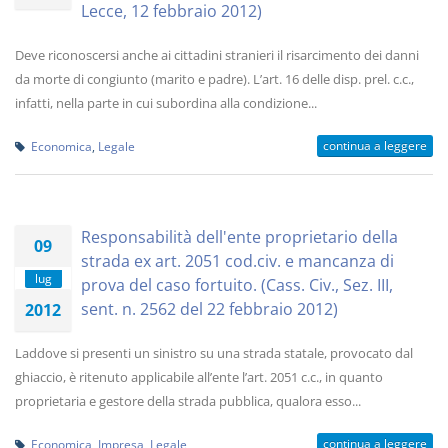
Lecce, 12 febbraio 2012)
Deve riconoscersi anche ai cittadini stranieri il risarcimento dei danni
da morte di congiunto (marito e padre). L’art. 16 delle disp. prel. c.c.,
infatti, nella parte in cui subordina alla condizione...
continua a leggere
Economica
,
Legale
Responsabilità dell'ente proprietario della
09
strada ex art. 2051 cod.civ. e mancanza di
lug
prova del caso fortuito. (Cass. Civ., Sez. III,
sent. n. 2562 del 22 febbraio 2012)
2012
Laddove si presenti un sinistro su una strada statale, provocato dal
ghiaccio, è ritenuto applicabile all’ente l’art. 2051 c.c., in quanto
proprietaria e gestore della strada pubblica, qualora esso...
continua a leggere
Economica
,
Impresa
,
Legale