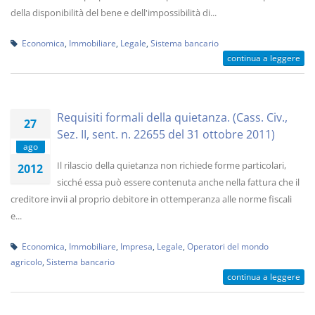
della disponibilità del bene e dell'impossibilità di...
Economica
,
Immobiliare
,
Legale
,
Sistema bancario
continua a leggere
Requisiti formali della quietanza. (Cass. Civ.,
27
Sez. II, sent. n. 22655 del 31 ottobre 2011)
ago
Il rilascio della quietanza non richiede forme particolari,
2012
sicché essa può essere contenuta anche nella fattura che il
creditore invii al proprio debitore in ottemperanza alle norme fiscali
e...
Economica
,
Immobiliare
,
Impresa
,
Legale
,
Operatori del mondo
agricolo
,
Sistema bancario
continua a leggere