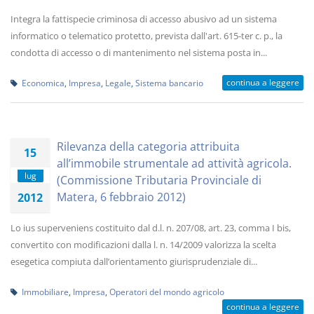
Integra la fattispecie criminosa di accesso abusivo ad un sistema
informatico o telematico protetto, prevista dall'art. 615-ter c. p., la
condotta di accesso o di mantenimento nel sistema posta in...
continua a leggere
Economica
,
Impresa
,
Legale
,
Sistema bancario
Rilevanza della categoria attribuita
15
all’immobile strumentale ad attività agricola.
lug
(Commissione Tributaria Provinciale di
Matera, 6 febbraio 2012)
2012
Lo ius superveniens costituito dal d.l. n. 207/08, art. 23, comma I bis,
convertito con modificazioni dalla l. n. 14/2009 valorizza la scelta
esegetica compiuta dall’orientamento giurisprudenziale di...
Immobiliare
,
Impresa
,
Operatori del mondo agricolo
continua a leggere