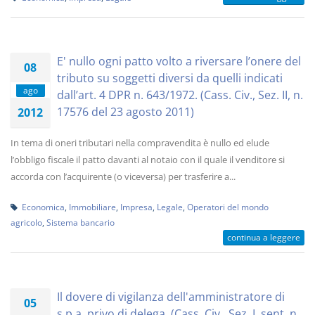
E' nullo ogni patto volto a riversare l’onere del
08
tributo su soggetti diversi da quelli indicati
ago
dall’art. 4 DPR n. 643/1972. (Cass. Civ., Sez. II, n.
17576 del 23 agosto 2011)
2012
In tema di oneri tributari nella compravendita è nullo ed elude
l’obbligo fiscale il patto davanti al notaio con il quale il venditore si
accorda con l’acquirente (o viceversa) per trasferire a...
Economica
,
Immobiliare
,
Impresa
,
Legale
,
Operatori del mondo
agricolo
,
Sistema bancario
continua a leggere
Il dovere di vigilanza dell'amministratore di
05
s.p.a. privo di delega. (Cass. Civ., Sez. I, sent. n.