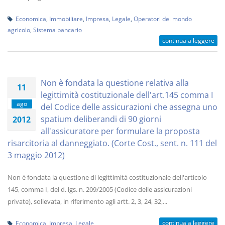
Economica
,
Immobiliare
,
Impresa
,
Legale
,
Operatori del mondo
agricolo
,
Sistema bancario
continua a leggere
Non è fondata la questione relativa alla
11
legittimità costituzionale dell'art.145 comma I
ago
del Codice delle assicurazioni che assegna uno
spatium deliberandi di 90 giorni
2012
all'assicuratore per formulare la proposta
risarcitoria al danneggiato. (Corte Cost., sent. n. 111 del
3 maggio 2012)
Non è fondata la questione di legittimità costituzionale dell'articolo
145, comma I, del d. lgs. n. 209/2005 (Codice delle assicurazioni
private), sollevata, in riferimento agli artt. 2, 3, 24, 32,...
continua a leggere
Economica
,
Impresa
,
Legale