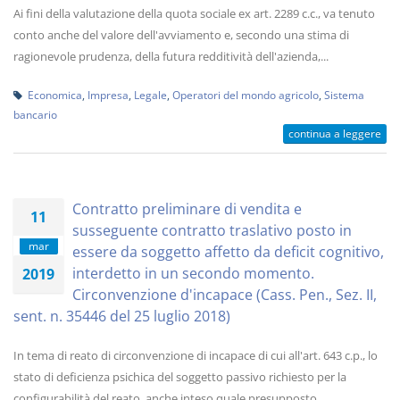
Ai fini della valutazione della quota sociale ex art. 2289 c.c., va tenuto
conto anche del valore dell'avviamento e, secondo una stima di
ragionevole prudenza, della futura redditività dell'azienda,...
Economica
,
Impresa
,
Legale
,
Operatori del mondo agricolo
,
Sistema
bancario
continua a leggere
Contratto preliminare di vendita e
11
susseguente contratto traslativo posto in
mar
essere da soggetto affetto da deficit cognitivo,
interdetto in un secondo momento.
2019
Circonvenzione d'incapace (Cass. Pen., Sez. II,
sent. n. 35446 del 25 luglio 2018)
In tema di reato di circonvenzione di incapace di cui all'art. 643 c.p., lo
stato di deficienza psichica del soggetto passivo richiesto per la
configurabilità del reato, anche inteso quale presupposto...