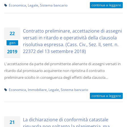
continua a leggere
Economica
,
Legale
,
Sistema bancario
Contratto preliminare, accettazione di assegni
22
versati in ritardo e operatività della clausola
gen
risolutiva espressa. (Cass. Civ., Sez. II, sent. n.
22372 del 13 settembre 2018)
2019
L'accettazione da parte del promittente alienante di assegni versati in
ritardo dal promissario acquirente non ripristina il contratto
preliminare sciolto in conseguenza degli effetti della clausola...
Economica
,
Immobiliare
,
Legale
,
Sistema bancario
continua a leggere
La dichiarazione di conformità catastale
21
riguarda non soltanto la planimetria, ma