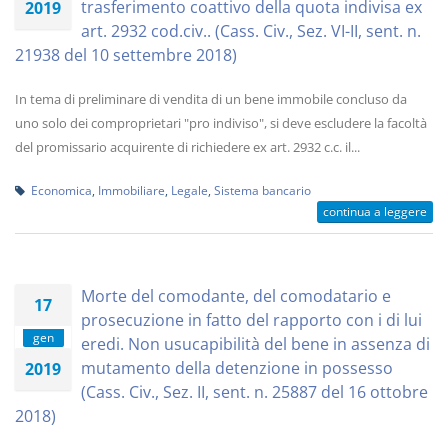
trasferimento coattivo della quota indivisa ex
2019
art. 2932 cod.civ.. (Cass. Civ., Sez. VI-II, sent. n.
21938 del 10 settembre 2018)
In tema di preliminare di vendita di un bene immobile concluso da
uno solo dei comproprietari "pro indiviso", si deve escludere la facoltà
del promissario acquirente di richiedere ex art. 2932 c.c. il...
Economica
,
Immobiliare
,
Legale
,
Sistema bancario
continua a leggere
Morte del comodante, del comodatario e
17
prosecuzione in fatto del rapporto con i di lui
gen
eredi. Non usucapibilità del bene in assenza di
mutamento della detenzione in possesso
2019
(Cass. Civ., Sez. II, sent. n. 25887 del 16 ottobre
2018)