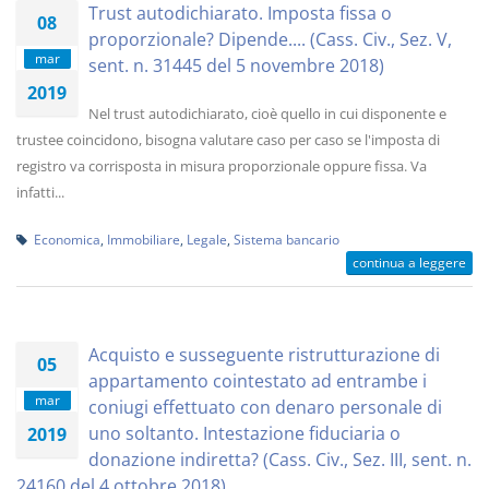
Trust autodichiarato. Imposta fissa o
08
proporzionale? Dipende.... (Cass. Civ., Sez. V,
mar
sent. n. 31445 del 5 novembre 2018)
2019
Nel trust autodichiarato, cioè quello in cui disponente e
trustee coincidono, bisogna valutare caso per caso se l'imposta di
registro va corrisposta in misura proporzionale oppure fissa. Va
infatti...
Economica
,
Immobiliare
,
Legale
,
Sistema bancario
continua a leggere
Acquisto e susseguente ristrutturazione di
05
appartamento cointestato ad entrambe i
mar
coniugi effettuato con denaro personale di
uno soltanto. Intestazione fiduciaria o
2019
donazione indiretta? (Cass. Civ., Sez. III, sent. n.
24160 del 4 ottobre 2018)