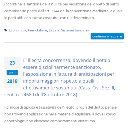
Incorre nella sanzione della nullità per violazione del divieto di patto
commissorio posto dall’art. 2744 c.c. la convenzione mediante la quale
le parti abbiano inteso costruire, con un determinato...
Economica
,
Immobiliare
,
Legale
,
Sistema bancario
continua a leggere
E' illecita concorrenza, dovendo il notaio
23
essere disciplinarmente sanzionato,
gen
l'esposizione in fattura di anticipazioni per
importi maggiori rispetto a quelli
2019
effettivamente sostenuti. (Cass. Civ., Sez. II,
sent. n. 24680 dell'8 ottobre 2018)
I principi di tipicità e tassatività dell’illecito, propri del diritto penale,
non trovano applicazione nella materia disciplinare, lì dove i codici
deontologici non elencano comportamenti vietati ma...