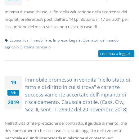
In tema di maso chiuso, ai fini della valutazione della ricorrenza dei
requisiti preferenziali posti dall'art. 14 l.p. Bolzano n. 17 del 2001 per
l'assunzione del maso stesso, non rileva, in caso di...
Economica
,
Immobiliare
,
Impresa
,
Legale
,
Operatori del mondo
agricolo
,
Sistema bancario
continua a leggere
Immobile promesso in vendita "nello stato di
19
fatto e di diritto in cui si trova" e carenze
feb
successivamente accertate dell'impianto di
riscaldamento. Clausola di stile. (Cass. Civ.,
2019
Sez. II, sent. n. 29902 del 20 novembre 2018)
Nell’attività d’interpretazione del contratto, il giudice di merito, che
deve presumente che la clausola sia stata oggetto della volontà
negoziale e quindi interpretarla in relazione al contesto (art....