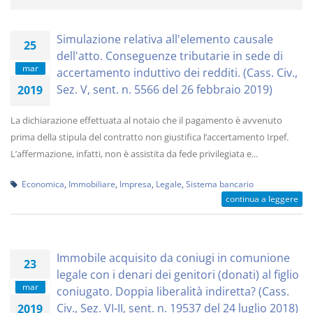
Simulazione relativa all'elemento causale
25
dell'atto. Conseguenze tributarie in sede di
mar
accertamento induttivo dei redditi. (Cass. Civ.,
Sez. V, sent. n. 5566 del 26 febbraio 2019)
2019
La dichiarazione effettuata al notaio che il pagamento è avvenuto
prima della stipula del contratto non giustifica l’accertamento Irpef.
L’affermazione, infatti, non è assistita da fede privilegiata e...
Economica
,
Immobiliare
,
Impresa
,
Legale
,
Sistema bancario
continua a leggere
Immobile acquisito da coniugi in comunione
23
legale con i denari dei genitori (donati) al figlio
mar
coniugato. Doppia liberalità indiretta? (Cass.
Civ., Sez. VI-II, sent. n. 19537 del 24 luglio 2018)
2019