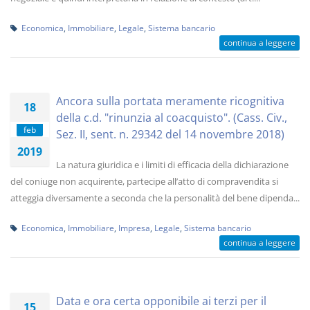
Economica
,
Immobiliare
,
Legale
,
Sistema bancario
continua a leggere
Ancora sulla portata meramente ricognitiva
18
della c.d. "rinunzia al coacquisto". (Cass. Civ.,
feb
Sez. II, sent. n. 29342 del 14 novembre 2018)
2019
La natura giuridica e i limiti di efficacia della dichiarazione
del coniuge non acquirente, partecipe all’atto di compravendita si
atteggia diversamente a seconda che la personalità del bene dipenda...
Economica
,
Immobiliare
,
Impresa
,
Legale
,
Sistema bancario
continua a leggere
Data e ora certa opponibile ai terzi per il
15