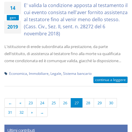
E' valida la condizione apposta al testamento il
14
cui evento consista nell'aver fornito assistenza
gen
al testatore fino al venir meno dello stesso.
(Cass. Civ., Sez. II, sent. n. 28272 del 6
2019
novembre 2018)
L'istituzione di erede subordinata alla prestazione, da parte
dell'istituito, di assistenza al testatore fino alla morte va qualificata
come condizionata ed è comunque valida, giacché la disposizione...
Economica
,
Immobiliare
,
Legale
,
Sistema bancario
continua a leggere
←
«
23
24
25
26
27
28
29
30
31
32
»
→
Ultimi contributi