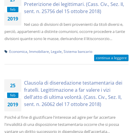
Preterizione dei legittimari. (Cass. Civ., Sez. II,
feb
sent. n. 25756 del 15 ottobre 2018)
2019
Nel caso di divisioni di beni provenienti da titoli diversi e,
perciò, appartenenti a distinte comunioni, occorre procedere a tante
divisioni quante sono le masse, derivandone il litisconsorzio...
Economica
,
Immobiliare
,
Legale
,
Sistema bancario
continua a leggere
Clausola di diseredazione testamentaria dei
25
fratelli. Legittimazione a far valere i vizi
feb
dell'atto di ultima volontà. (Cass. Civ., Sez. II,
sent. n. 26062 del 17 ottobre 2018)
2019
Poiché al fine di giustificare l'interesse ad agire per far accertare
l'invalidità di una disposizione testamentaria occorre che si possa
vantare un diritto successorio in dipendenza dell'accertata...