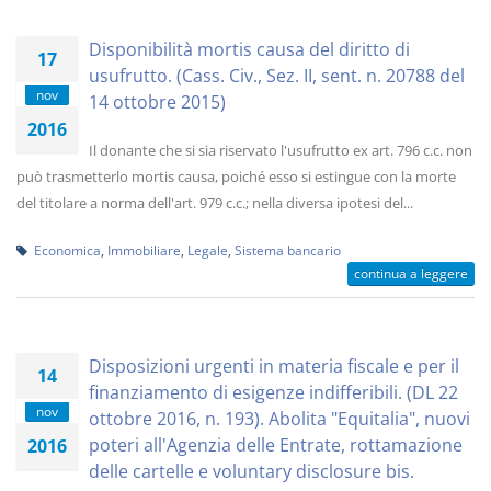
Disponibilità mortis causa del diritto di
17
usufrutto. (Cass. Civ., Sez. II, sent. n. 20788 del
nov
14 ottobre 2015)
2016
Il donante che si sia riservato l'usufrutto ex art. 796 c.c. non
può trasmetterlo mortis causa, poiché esso si estingue con la morte
del titolare a norma dell'art. 979 c.c.; nella diversa ipotesi del...
Economica
,
Immobiliare
,
Legale
,
Sistema bancario
continua a leggere
Disposizioni urgenti in materia fiscale e per il
14
finanziamento di esigenze indifferibili. (DL 22
nov
ottobre 2016, n. 193). Abolita "Equitalia", nuovi
poteri all'Agenzia delle Entrate, rottamazione
2016
delle cartelle e voluntary disclosure bis.