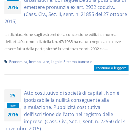
urbanistiche. Conseguenze sulla possibilità di
emettere pronunzia ex art. 2932 cod.civ..
2016
(Cass. Civ., Sez. II, sent. n. 21855 del 27 ottobre
2015)
La dichiarazione sugli estremi della concessione edilizia a norma
dell'art. 40, comma II, della l. n. 47/1985 ha natura negoziale e deve
essere fatta dalla parte, sicché la sentenza ex art. 2932 c.c....
Economica
,
Immobiliare
,
Legale
,
Sistema bancario
continua a leggere
Atto costitutivo di società di capitali. Non è
25
ipotizzabile la nullità conseguente alla
nov
simulazione. Pubblicità costitutiva
dell'iscrizione dell'atto nel registro delle
2016
imprese. (Cass. Civ., Sez. I, sent. n. 22560 del 4
novembre 2015)