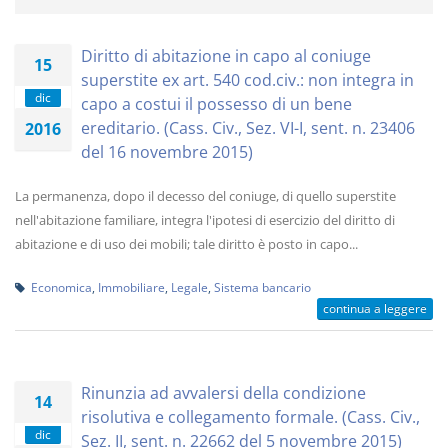
Diritto di abitazione in capo al coniuge
15
superstite ex art. 540 cod.civ.: non integra in
dic
capo a costui il possesso di un bene
ereditario. (Cass. Civ., Sez. VI-I, sent. n. 23406
2016
del 16 novembre 2015)
La permanenza, dopo il decesso del coniuge, di quello superstite
nell'abitazione familiare, integra l'ipotesi di esercizio del diritto di
abitazione e di uso dei mobili; tale diritto è posto in capo...
Economica
,
Immobiliare
,
Legale
,
Sistema bancario
continua a leggere
Rinunzia ad avvalersi della condizione
14
risolutiva e collegamento formale. (Cass. Civ.,
dic
Sez. II, sent. n. 22662 del 5 novembre 2015)