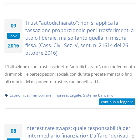
Trust “autodichiarato”: non si applica la
09
tassazione proporzionale per i trasferimenti a
nov
titolo liberale, ma soltanto quella in misura
fissa. (Cass. Civ., Sez. V, sent. n. 21614 del 26
2016
ottobre 2016)
L'istituzione di un trust cosiddetto "autodichiarato", con conferimento
di immobili e partecipazioni sociali, con durata predeterminata o fino
alla morte del disponente-trustee, con beneficiari i...
Economica
,
Immobiliare
,
Impresa
,
Legale
,
Sistema bancario
continua a leggere
Interest rate swaps: quale responsabilità per
08
l’intermediario finanziario? L'affare "derivati" e