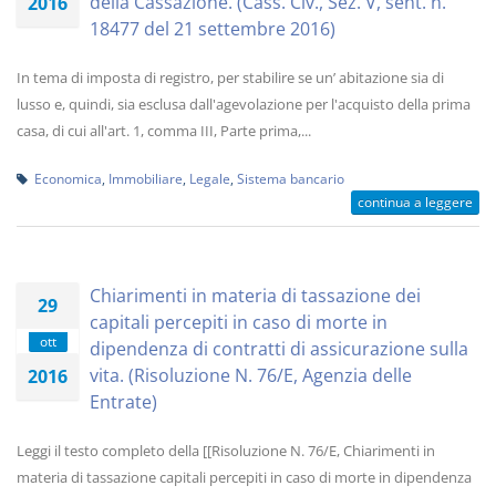
della Cassazione. (Cass. Civ., Sez. V, sent. n.
2016
18477 del 21 settembre 2016)
In tema di imposta di registro, per stabilire se un’ abitazione sia di
lusso e, quindi, sia esclusa dall'agevolazione per l'acquisto della prima
casa, di cui all'art. 1, comma III, Parte prima,...
Economica
,
Immobiliare
,
Legale
,
Sistema bancario
continua a leggere
Chiarimenti in materia di tassazione dei
29
capitali percepiti in caso di morte in
ott
dipendenza di contratti di assicurazione sulla
vita. (Risoluzione N. 76/E, Agenzia delle
2016
Entrate)
Leggi il testo completo della [[Risoluzione N. 76/E, Chiarimenti in
materia di tassazione capitali percepiti in caso di morte in dipendenza