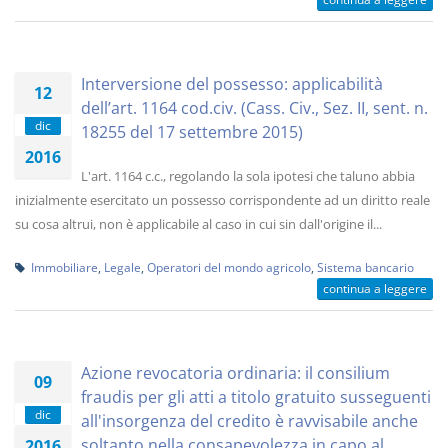
Interversione del possesso: applicabilità
12
dell’art. 1164 cod.civ. (Cass. Civ., Sez. II, sent. n.
dic
18255 del 17 settembre 2015)
2016
L'art. 1164 c.c., regolando la sola ipotesi che taluno abbia
inizialmente esercitato un possesso corrispondente ad un diritto reale
su cosa altrui, non è applicabile al caso in cui sin dall'origine il...
Immobiliare
,
Legale
,
Operatori del mondo agricolo
,
Sistema bancario
continua a leggere
Azione revocatoria ordinaria: il consilium
09
fraudis per gli atti a titolo gratuito susseguenti
dic
all'insorgenza del credito è ravvisabile anche
soltanto nella consapevolezza in capo al
2016