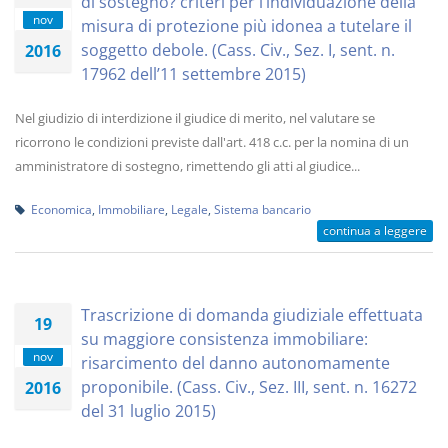
di sostegno? criteri per l’individuazione della
nov
misura di protezione più idonea a tutelare il
soggetto debole. (Cass. Civ., Sez. I, sent. n.
2016
17962 dell’11 settembre 2015)
Nel giudizio di interdizione il giudice di merito, nel valutare se
ricorrono le condizioni previste dall'art. 418 c.c. per la nomina di un
amministratore di sostegno, rimettendo gli atti al giudice...
Economica
,
Immobiliare
,
Legale
,
Sistema bancario
continua a leggere
Trascrizione di domanda giudiziale effettuata
19
su maggiore consistenza immobiliare:
nov
risarcimento del danno autonomamente
proponibile. (Cass. Civ., Sez. III, sent. n. 16272
2016
del 31 luglio 2015)