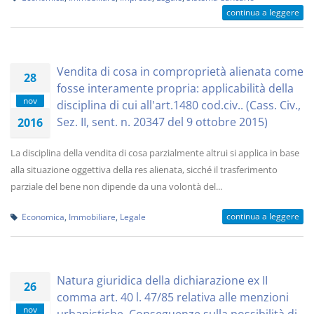
continua a leggere
Vendita di cosa in comproprietà alienata come
28
fosse interamente propria: applicabilità della
nov
disciplina di cui all'art.1480 cod.civ.. (Cass. Civ.,
Sez. II, sent. n. 20347 del 9 ottobre 2015)
2016
La disciplina della vendita di cosa parzialmente altrui si applica in base
alla situazione oggettiva della res alienata, sicché il trasferimento
parziale del bene non dipende da una volontà del...
continua a leggere
Economica
,
Immobiliare
,
Legale
Natura giuridica della dichiarazione ex II
26
comma art. 40 l. 47/85 relativa alle menzioni
nov