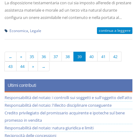
La disposizione testamentaria con cui sia imposto all’erede di prestare
assistenza materiale e morale ad un terzo vita natural durante
configura un onere assimilabile nel contenuto e nella portata al...
continua a leggere
Economica
,
Legale
←
«
35
36
37
38
39
40
41
42
43
44
»
→
Ultimi contributi
Responsabilità del notaio: i controlli sui soggetti e sull'oggetto dell'atto
Responsabilità del notaio: l'illecito disciplinare conseguente
Credito privilegiato del promissario acquirente e ipoteche sul bene
promesso in vendita
Responsabilità del notaio: natura giuridica e limiti
Reciprocità delle concessioni