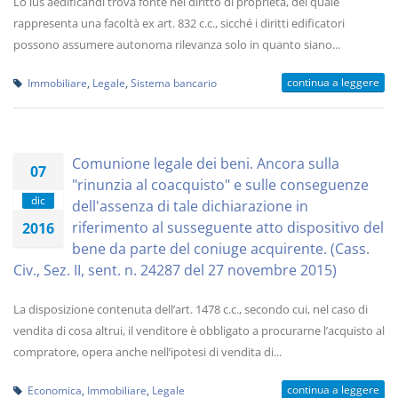
Lo ius aedificandi trova fonte nel diritto di proprietà, del quale
rappresenta una facoltà ex art. 832 c.c., sicché i diritti edificatori
possono assumere autonoma rilevanza solo in quanto siano...
continua a leggere
Immobiliare
,
Legale
,
Sistema bancario
Comunione legale dei beni. Ancora sulla
07
"rinunzia al coacquisto" e sulle conseguenze
dic
dell'assenza di tale dichiarazione in
riferimento al susseguente atto dispositivo del
2016
bene da parte del coniuge acquirente. (Cass.
Civ., Sez. II, sent. n. 24287 del 27 novembre 2015)
La disposizione contenuta dell’art. 1478 c.c., secondo cui, nel caso di
vendita di cosa altrui, il venditore è obbligato a procurarne l’acquisto al
compratore, opera anche nell’ipotesi di vendita di...
continua a leggere
Economica
,
Immobiliare
,
Legale