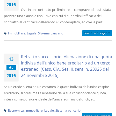
2016
Ove in un contratto preliminare di compravendita sia stata
prevista una clausola risolutiva con cui si subordini l’efficacia del
contratto al verificarsi dell’evento ivi contemplato, ed ove le parti...
continua a leggere
Immobiliare
,
Legale
,
Sistema bancario
Retratto successorio. Alienazione di una quota
13
indivisa dell'unico bene ereditario ad un terzo
dic
estraneo. (Cass. Civ., Sez. II, sent. n. 23925 del
24 novembre 2015)
2016
Se un erede aliena ad un estraneo la quota indivisa dell'unico cespite
ereditario, si presume l'alienazione della sua corrispondente quota,
intesa come porzione ideale dell'universum ius defuncti, e...
Economica
,
Immobiliare
,
Legale
,
Sistema bancario
continua a leggere