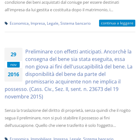
condizione dei beni acquistati dal coniuge per essere destinati
all'impresa da lui gestita e costituita dopo il matrimonio, i...
continua a leggere
Economica
,
Impresa
,
Legale
,
Sistema bancario
Preliminare con effetti anticipati. Ancorchè la
29
consegna del bene sia stata eseguita, essa
nov
non giova ai fini dell'usucapibilità del bene. La
disponibilità del bene da parte del
2016
promissario acquirente non ne implica il
possesso. (Cass. Civ., Sez. II, sent. n. 23673 del 19
novembre 2015)
Senza la traslazione del diritto di proprietà, senza quindi che il rogito
segua il preliminare, non si può stabilire il possesso ai fini
dell’usucapione. Quello che viene trasferito è solo l’oggetto...
Economica
,
Immobiliare
,
Impresa
,
Legale
,
Sistema bancario