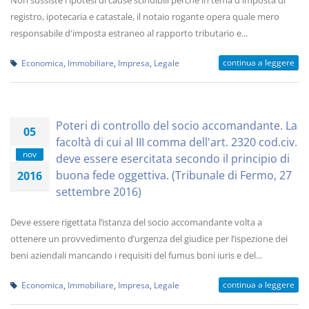
Non sussiste l'ipotesi di cause scindibili perché in tema d'imposta di
registro, ipotecaria e catastale, il notaio rogante opera quale mero
responsabile d'imposta estraneo al rapporto tributario e...
continua a leggere
Economica
,
Immobiliare
,
Impresa
,
Legale
Poteri di controllo del socio accomandante. La
05
facoltà di cui al III comma dell'art. 2320 cod.civ.
nov
deve essere esercitata secondo il principio di
buona fede oggettiva. (Tribunale di Fermo, 27
2016
settembre 2016)
Deve essere rigettata l’istanza del socio accomandante volta a
ottenere un provvedimento d’urgenza del giudice per l’ispezione dei
beni aziendali mancando i requisiti del fumus boni iuris e del...
continua a leggere
Economica
,
Immobiliare
,
Impresa
,
Legale