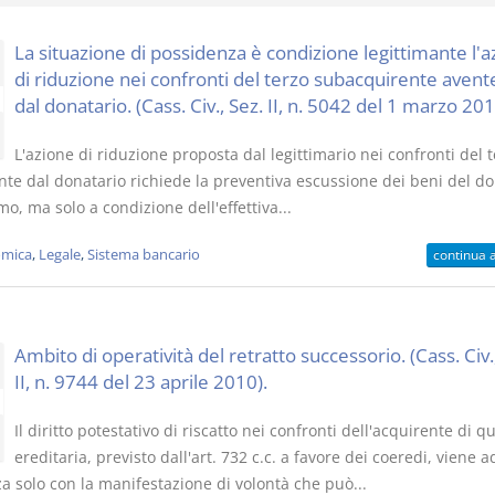
La situazione di possidenza è condizione legittimante l'a
di riduzione nei confronti del terzo subacquirente avent
dal donatario. (Cass. Civ., Sez. II, n. 5042 del 1 marzo 201
I Singoli Contratti
Il Condomin
L'azione di riduzione proposta dal legittimario nei confronti del 
D. Minussi
La riforma di cui
nte dal donatario richiede la preventiva escussione dei beni del do
Versione ebook
€ 5,99
220/2012
, ma solo a condizione dell'effettiva...
(iva incl.)
S. D'Andrea 
Minussi
mica
,
Legale
,
Sistema bancario
continua 
Versione eb
(iva incl.)
Ambito di operatività del retratto successorio. (Cass. Civ.
II, n. 9744 del 23 aprile 2010).
Il diritto potestativo di riscatto nei confronti dell'acquirente di q
ereditaria, previsto dall'art. 732 c.c. a favore dei coeredi, viene a
a solo con la manifestazione di volontà che può...