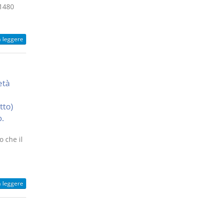
 1480
a leggere
età
tto)
.
o che il
a leggere