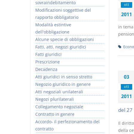
sovraindebitamento
ott
Modificazioni soggettive del
2011
rapporto obbligatorio
Modalità estintive
in tema 
dell'obbligazione
pensiona
Alcune specie di obbligazioni
Fatti, atti, negozi giuridici
Econo
Fatti giuridici
Prescrizione
Decadenza
03
Atti giuridici in senso stretto
Negozio giuridico in genere
ott
Atti negoziali unilaterali
2011
Negozi plurilaterali
Collegamento negoziale
del 27 
Contratto in genere
Accordo- il perfezionamento del
Il dirit
contratto
della ce