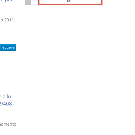
io 2011,
a leggere
o
 allo
. 9408
l momento