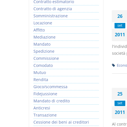
Contratto estimatorio
Contratto di agenzia
Somministrazione
26
Locazione
set
Affitto
2011
Mediazione
Mandato
l'indivi
Spedizione
società 
Commissione
Comodato
Econo
Mutuo
Rendita
Gioco/scommessa
25
Fidejussione
Mandato di credito
set
Anticresi
2011
Transazione
Cessione dei beni ai creditori
Al contr