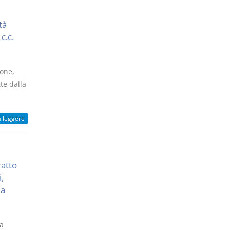
tà
c.c.
sone,
te dalla
a leggere
ratto
,
ma
a