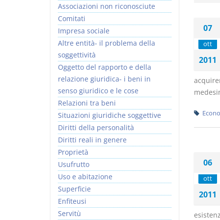
Associazioni non riconosciute
Comitati
07
Impresa sociale
Altre entità- il problema della
ott
soggettività
2011
Prescrizione e
Rapporto e
Oggetto del rapporto e della
decadenza
relazione giuridica
relazione giuridica- i beni in
acquire
D. Minussi
D. Minussi
senso giuridico e le cose
medesimo
Versione ebook
Versione ebook
€ 4,19
€ 5,99
Relazioni tra beni
(iva incl.)
(iva incl.)
Econo
Situazioni giuridiche soggettive
Diritti della personalità
Diritti reali in genere
Proprietà
06
Usufrutto
Uso e abitazione
ott
Superficie
2011
Enfiteusi
Servitù
esistenz