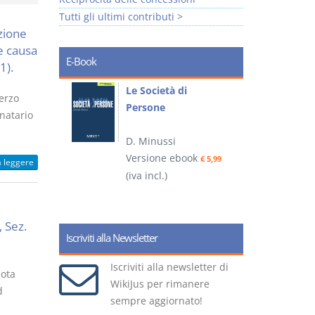
Tutti gli ultimi contributi >
zione
e causa
E-Book
1).
io
Le Società di
I
terzo
Persone
 alla legge
natario
D. Minussi
– D.
Versione ebook
(
€ 5,99
a leggere
(iva incl.)
ook
€ 6,99
, Sez.
Iscriviti alla Newsletter
Iscriviti alla newsletter di
uota
WikiJus per rimanere
d
sempre aggiornato!