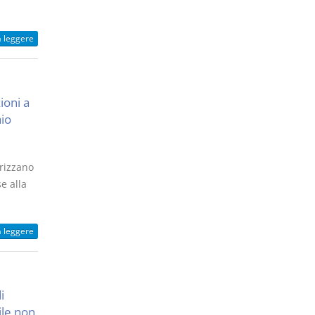
a leggere
ioni a
aio
erizzano
e alla
a leggere
i
ile non