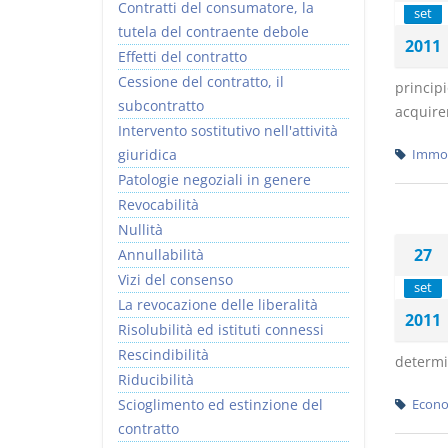
Contratti del consumatore, la
set
tutela del contraente debole
2011
Effetti del contratto
Cessione del contratto, il
princip
subcontratto
acquiren
Intervento sostitutivo nell'attività
giuridica
Immob
Patologie negoziali in genere
Revocabilità
Nullità
27
Annullabilità
Vizi del consenso
set
La revocazione delle liberalità
2011
Risolubilità ed istituti connessi
Rescindibilità
determin
Riducibilità
Scioglimento ed estinzione del
Econo
contratto