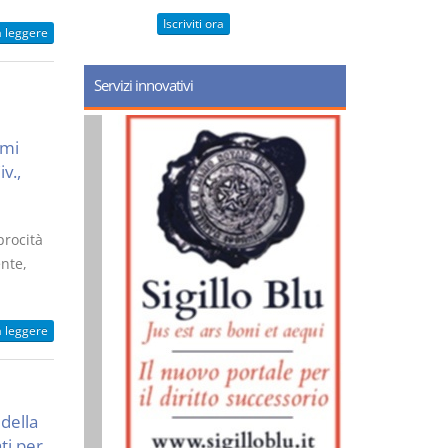
Iscriviti ora
a leggere
Servizi innovativi
imi
v.,
procità
ente,
a leggere
della
ti per