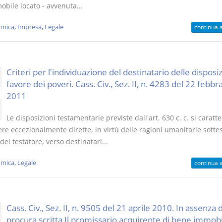
obile locato - avvenuta...
mica
,
Impresa
,
Legale
continua 
Criteri per l'individuazione del destinatario delle disposiz
favore dei poveri. Cass. Civ., Sez. II, n. 4283 del 22 febbr
2011
Le disposizioni testamentarie previste dall'art. 630 c. c. si caratt
re eccezionalmente dirette, in virtù delle ragioni umanitarie sottes
del testatore, verso destinatari...
mica
,
Legale
continua 
Cass. Civ., Sez. II, n. 9505 del 21 aprile 2010. In assenza d
procura scritta Il promissario acquirente di bene immob