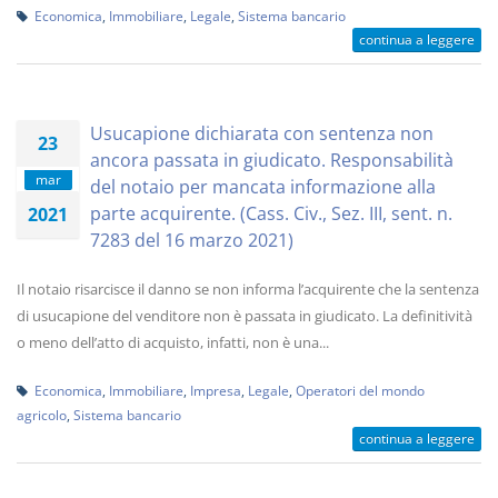
Economica
,
Immobiliare
,
Legale
,
Sistema bancario
continua a leggere
Usucapione dichiarata con sentenza non
23
ancora passata in giudicato. Responsabilità
mar
del notaio per mancata informazione alla
parte acquirente. (Cass. Civ., Sez. III, sent. n.
2021
7283 del 16 marzo 2021)
Il notaio risarcisce il danno se non informa l’acquirente che la sentenza
di usucapione del venditore non è passata in giudicato. La definitività
o meno dell’atto di acquisto, infatti, non è una...
Economica
,
Immobiliare
,
Impresa
,
Legale
,
Operatori del mondo
agricolo
,
Sistema bancario
continua a leggere