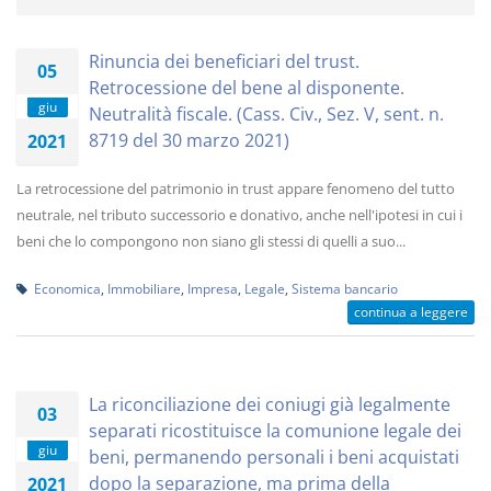
Rinuncia dei beneficiari del trust.
05
Retrocessione del bene al disponente.
giu
Neutralità fiscale. (Cass. Civ., Sez. V, sent. n.
8719 del 30 marzo 2021)
2021
La retrocessione del patrimonio in trust appare fenomeno del tutto
neutrale, nel tributo successorio e donativo, anche nell'ipotesi in cui i
beni che lo compongono non siano gli stessi di quelli a suo...
Economica
,
Immobiliare
,
Impresa
,
Legale
,
Sistema bancario
continua a leggere
La riconciliazione dei coniugi già legalmente
03
separati ricostituisce la comunione legale dei
giu
beni, permanendo personali i beni acquistati
dopo la separazione, ma prima della
2021