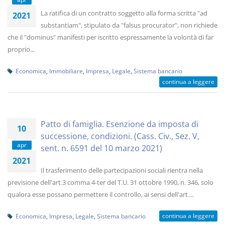
La ratifica di un contratto soggetto alla forma scritta "ad
2021
substantiam", stipulato da "falsus procurator", non richiede
che il "dominus" manifesti per iscritto espressamente la volontà di far
proprio...
Economica
,
Immobiliare
,
Impresa
,
Legale
,
Sistema bancario
continua a leggere
Patto di famiglia. Esenzione da imposta di
10
successione, condizioni. (Cass. Civ., Sez. V,
apr
sent. n. 6591 del 10 marzo 2021)
2021
Il trasferimento delle partecipazioni sociali rientra nella
previsione dell'art.3 comma 4-ter del T.U. 31 ottobre 1990, n. 346, solo
qualora esse possano permettere il controllo, ai sensi dell'art....
continua a leggere
Economica
,
Impresa
,
Legale
,
Sistema bancario