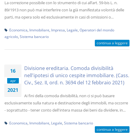
La correzione possibile con lo strumento di cui all’art. 59-bis L. n.
89/1913 non può mai interferire con la già manifestata volontà delle
parti, ma opera solo ed esclusivamente in casi di omissioni o...
Economica
,
Immobiliare
,
Impresa
,
Legale
,
Operatori del mondo
agricolo
,
Sistema bancario
continua a leggere
Divisione ereditaria. Comoda divisibilità
16
nell'ipotesi di unico cespite immobiliare. (Cass.
apr
Civ., Sez. II, ord. n. 3694 del 12 febbraio 2021)
2021
Ai fini della comoda divisibilità, non ci si può basare
esclusivamente sulla natura e destinazione degli immobili, ma occorre
- soprattutto - tener conto dell'intera massa dei beni da dividere, in...
Economica
,
Immobiliare
,
Legale
,
Sistema bancario
continua a leggere