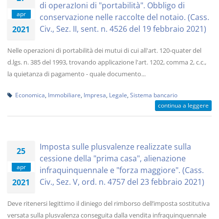
di operazIoni di "portabilità". Obbligo di
apr
conservazione nelle raccolte del notaio. (Cass.
Civ., Sez. II, sent. n. 4526 del 19 febbraio 2021)
2021
Nelle operazioni di portabilità dei mutui di cui all'art. 120-quater del
d.lgs. n. 385 del 1993, trovando applicazione l'art. 1202, comma 2, c.c.,
la quietanza di pagamento - quale documento...
Economica
,
Immobiliare
,
Impresa
,
Legale
,
Sistema bancario
continua a leggere
Imposta sulle plusvalenze realizzate sulla
25
cessione della "prima casa", alienazione
apr
infraquinquennale e "forza maggiore". (Cass.
Civ., Sez. V, ord. n. 4757 del 23 febbraio 2021)
2021
Deve ritenersi legittimo il diniego del rimborso dell’imposta sostitutiva
versata sulla plusvalenza conseguita dalla vendita infraquinquennale