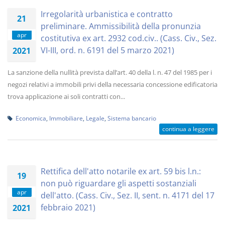
Irregolarità urbanistica e contratto
21
preliminare. Ammissibilità della pronunzia
apr
costitutiva ex art. 2932 cod.civ.. (Cass. Civ., Sez.
VI-III, ord. n. 6191 del 5 marzo 2021)
2021
La sanzione della nullità prevista dall’art. 40 della l. n. 47 del 1985 per i
negozi relativi a immobili privi della necessaria concessione edificatoria
trova applicazione ai soli contratti con...
Economica
,
Immobiliare
,
Legale
,
Sistema bancario
continua a leggere
Rettifica dell'atto notarile ex art. 59 bis l.n.:
19
non può riguardare gli aspetti sostanziali
apr
dell'atto. (Cass. Civ., Sez. II, sent. n. 4171 del 17
febbraio 2021)
2021