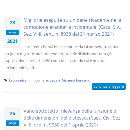
Migliorie eseguite su un bene ricadente nella
28
comunione ereditaria incidentale. (Cass. Civ.,
mag
Sez. VI-II, sent. n. 8938 del 31 marzo 2021)
2021
Il coerede che sul bene comune da lui posseduto abbia
eseguito migliorie può pretendere, in sede di divisione, non già
l'applicazione dell'art. 1150 cod. civ., - secondo cui è dovuta
un'indennità pari...
Economica
,
Immobiliare
,
Legale
,
Sistema bancario
continua a leggere
Vano sottotetto: rilevanza della funzione e
26
delle dimensioni dello stesso. (Cass. Civ., Sez.
mag
VI-II, ord. n. 9060 del 1 aprile 2021)