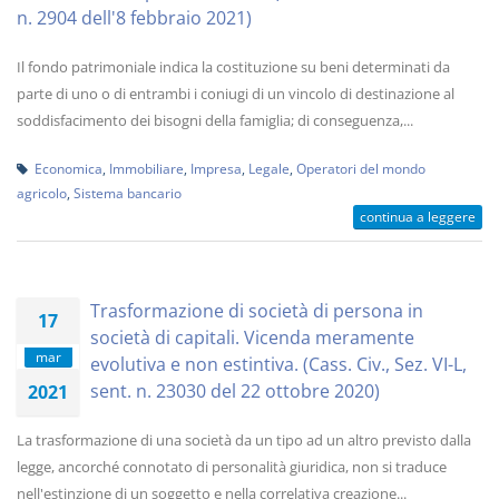
n. 2904 dell'8 febbraio 2021)
Il fondo patrimoniale indica la costituzione su beni determinati da
parte di uno o di entrambi i coniugi di un vincolo di destinazione al
soddisfacimento dei bisogni della famiglia; di conseguenza,...
Economica
,
Immobiliare
,
Impresa
,
Legale
,
Operatori del mondo
agricolo
,
Sistema bancario
continua a leggere
Trasformazione di società di persona in
17
società di capitali. Vicenda meramente
mar
evolutiva e non estintiva. (Cass. Civ., Sez. VI-L,
sent. n. 23030 del 22 ottobre 2020)
2021
La trasformazione di una società da un tipo ad un altro previsto dalla
legge, ancorché connotato di personalità giuridica, non si traduce
nell'estinzione di un soggetto e nella correlativa creazione...