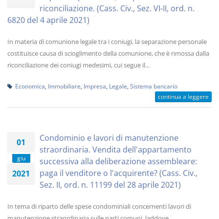
riconciliazione. (Cass. Civ., Sez. VI-II, ord. n.
6820 del 4 aprile 2021)
In materia di comunione legale tra i coniugi, la separazione personale
costituisce causa di scioglimento della comunione, che è rimossa dalla
riconciliazione dei coniugi medesimi, cui segue il...
Economica
,
Immobiliare
,
Impresa
,
Legale
,
Sistema bancario
continua a leggere
Condominio e lavori di manutenzione
01
straordinaria. Vendita dell'appartamento
giu
successiva alla deliberazione assembleare:
paga il venditore o l'acquirente? (Cass. Civ.,
2021
Sez. II, ord. n. 11199 del 28 aprile 2021)
In tema di riparto delle spese condominiali concernenti lavori di
manutenzione straordinaria sulle parti comuni, laddove,