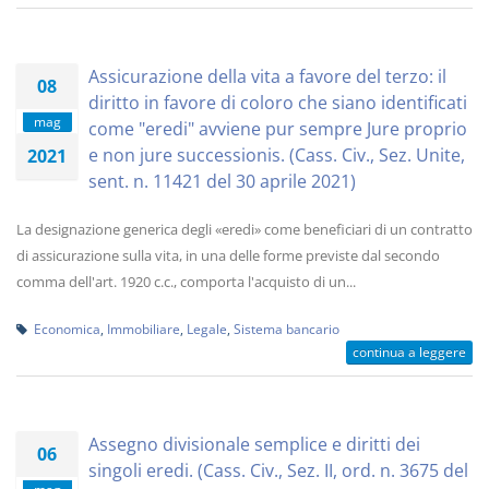
Assicurazione della vita a favore del terzo: il
08
diritto in favore di coloro che siano identificati
mag
come "eredi" avviene pur sempre Jure proprio
e non jure successionis. (Cass. Civ., Sez. Unite,
2021
sent. n. 11421 del 30 aprile 2021)
La designazione generica degli «eredi» come beneficiari di un contratto
di assicurazione sulla vita, in una delle forme previste dal secondo
comma dell'art. 1920 c.c., comporta l'acquisto di un...
Economica
,
Immobiliare
,
Legale
,
Sistema bancario
continua a leggere
Assegno divisionale semplice e diritti dei
06
singoli eredi. (Cass. Civ., Sez. II, ord. n. 3675 del