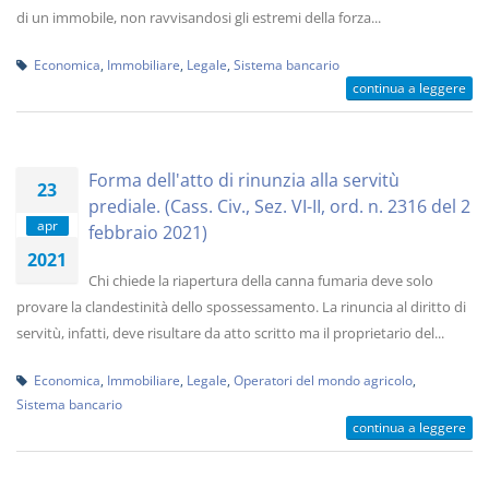
di un immobile, non ravvisandosi gli estremi della forza...
Economica
,
Immobiliare
,
Legale
,
Sistema bancario
continua a leggere
Forma dell'atto di rinunzia alla servitù
23
prediale. (Cass. Civ., Sez. VI-II, ord. n. 2316 del 2
apr
febbraio 2021)
2021
Chi chiede la riapertura della canna fumaria deve solo
provare la clandestinità dello spossessamento. La rinuncia al diritto di
servitù, infatti, deve risultare da atto scritto ma il proprietario del...
Economica
,
Immobiliare
,
Legale
,
Operatori del mondo agricolo
,
Sistema bancario
continua a leggere