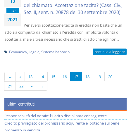
13
del chiamato. Accettazione tacita? (Cass. Civ.,
mar
Sez. II, sent. n. 20878 del 30 settembre 2020)
2021
Per aversi accettazione tacita di eredità non basta che un
atto sia compiuto dal chiamato all'eredità con l'implicita volontà di
accettarla, ma è altresì necessario che si tratti di atto che egli non...
continua a leggere
Economica
,
Legale
,
Sistema bancario
←
«
13
14
15
16
17
18
19
20
21
22
»
→
Ultimi contributi
Responsabilità del notaio: l'illecito disciplinare conseguente
Credito privilegiato del promissario acquirente e ipoteche sul bene
promesso in vendita