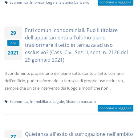
continua a leggere
Economica
,
Impresa
,
Legale
,
Sistema bancario
Enti comuni condominiali. Può il titolare
29
dell'appartamento all'ultimo piano
apr
trasformare il tetto in terrazza ad uso
esclusivo? (Cass. Civ., Sez. II, sent. n. 2126 del
2021
29 gennaio 2021)
Il condomino, proprietario del piano sottostante al tetto comune
dell'edificio, può trasformarlo in terrazza di proprio uso esclusivo,
sempre che un tale intervento dia luogo a modifiche non...
Economica
,
Immobiliare
,
Legale
,
Sistema bancario
continua a leggere
Quietanza all'esito di surrogazione nell'ambito
27