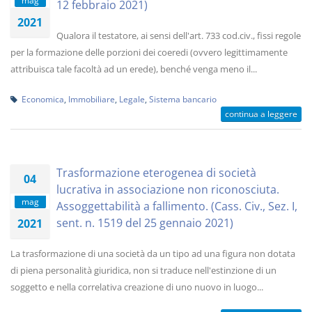
mag
12 febbraio 2021)
2021
Qualora il testatore, ai sensi dell'art. 733 cod.civ., fissi regole
per la formazione delle porzioni dei coeredi (ovvero legittimamente
attribuisca tale facoltà ad un erede), benché venga meno il...
Economica
,
Immobiliare
,
Legale
,
Sistema bancario
continua a leggere
Trasformazione eterogenea di società
04
lucrativa in associazione non riconosciuta.
mag
Assoggettabilità a fallimento. (Cass. Civ., Sez. I,
sent. n. 1519 del 25 gennaio 2021)
2021
La trasformazione di una società da un tipo ad una figura non dotata
di piena personalità giuridica, non si traduce nell'estinzione di un
soggetto e nella correlativa creazione di uno nuovo in luogo...