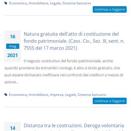
Economica
,
Immobiliare
,
Legale
,
Sistema bancario
continua a leggere
Natura gratuita dell'atto di costituzione del
16
fondo patrimoniale. (Cass. Civ., Sez. III, sent. n.
mag
7555 del 17 marzo 2021)
2021
Il negozio costitutivo del fondo patrimoniale, anche
quando proviene da entrambi i coniugi, è atto a titolo gratuito, che
può essere dichiarato inefficace nei confronti dei creditori a mezzo di
azione...
Economica
,
Immobiliare
,
Impresa
,
Legale
,
Sistema bancario
continua a leggere
Distanza tra le costruzioni. Deroga volontaria
14