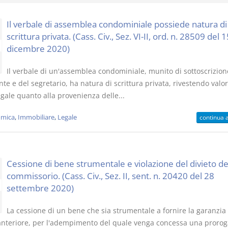
Il verbale di assemblea condominiale possiede natura di
scrittura privata. (Cass. Civ., Sez. VI-II, ord. n. 28509 del 1
dicembre 2020)
Usufrutto Uso e
Prescrizione
Il verbale di un'assemblea condominiale, munito di sottoscrizion
Abitazione
decadenza
te e del segretario, ha natura di scrittura privata, rivestendo valor
D. Minussi
D. Minussi
gale quanto alla provenienza delle...
Versione ebook
Versione eb
€ 4,19
(iva incl.)
(iva incl.)
mica
,
Immobiliare
,
Legale
continua 
Cessione di bene strumentale e violazione del divieto de
commissorio. (Cass. Civ., Sez. II, sent. n. 20420 del 28
settembre 2020)
La cessione di un bene che sia strumentale a fornire la garanzia
anteriore, per l'adempimento del quale venga concessa una prorog