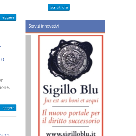
Iscriviti ora
a leggere
Servizi innovativi
.
10
on
ione.
a leggere
buto