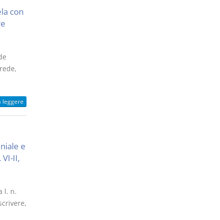
ela con
re
de
erede,
a leggere
niale e
VI-II,
 l. n.
scrivere,