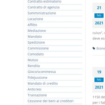
Contratto estimatorio
Contratto di agenzia
21
Somministrazione
feb
Locazione
2021
Affitto
Mediazione
cuius", 
Mandato
deve ess
Spedizione
Commissione
Econo
Comodato
Mutuo
Rendita
Gioco/scommessa
19
Fidejussione
feb
Mandato di credito
2021
Anticresi
Transazione
1150 del
Cessione dei beni ai creditori
per i fa