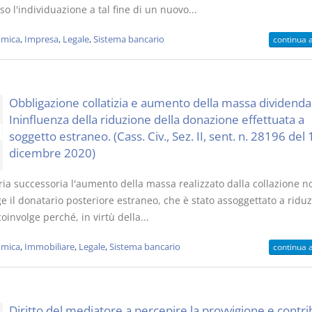
so l'individuazione a tal fine di un nuovo...
mica
,
Impresa
,
Legale
,
Sistema bancario
continua 
Obbligazione collatizia e aumento della massa dividenda
Ininfluenza della riduzione della donazione effettuata a
soggetto estraneo. (Cass. Civ., Sez. II, sent. n. 28196 del 
dicembre 2020)
ria successoria l'aumento della massa realizzato dalla collazione n
e il donatario posteriore estraneo, che è stato assoggettato a riduz
oinvolge perché, in virtù della...
mica
,
Immobiliare
,
Legale
,
Sistema bancario
continua 
Diritto del mediatore a percepire la provvigione e contri