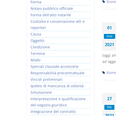
Forma
Econo
Notaio pubblico ufficiale
Forma dell'atto notarile
Custodia e conservazione atti e
01
repertori
Causa
mar
Oggetto
2021
Condizione
Termine
(oggi ar
Modo
ad ogget
Speciali clausole accessorie
Responsabilità precontrattuale
Econo
Vincoli preliminari
Ipotesi di mancanza di volontà
Simulazione
27
Interpretazione e qualificazione
del negozio giuridico
feb
Integrazione del contratto
2021