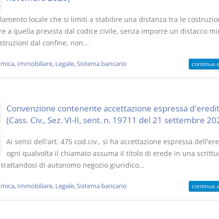
amento locale che si limiti a stabilire una distanza tra le costruzio
re a quella prevista dal codice civile, senza imporre un distacco m
struzioni dal confine, non...
mica
,
Immobiliare
,
Legale
,
Sistema bancario
continua 
Convenzione contenente accettazione espressa d'eredit
(Cass. Civ., Sez. VI-II, sent. n. 19711 del 21 settembre 20
Ai sensi dell'art. 475 cod.civ., si ha accettazione espressa dell'er
ogni qualvolta il chiamato assuma il titolo di erede in una scrittu
 trattandosi di autonomo negozio giuridico...
mica
,
Immobiliare
,
Legale
,
Sistema bancario
continua 