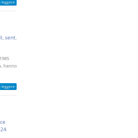
a leggere
i
I, sent.
 1985
va, hanno
a leggere
ice
 24