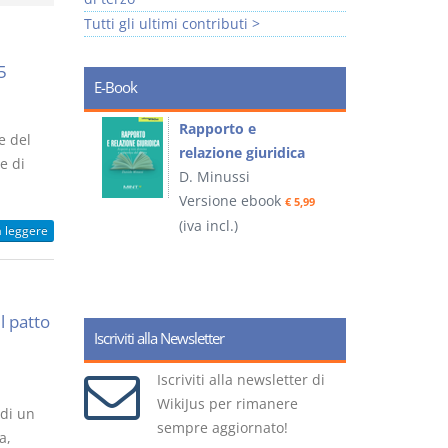
Tutti gli ultimi contributi >
5
E-Book
 e
Rapporto e
I
e del
relazione giuridica
e di
D. Minussi
ook
Versione ebook
(
€ 4,19
€ 5,99
(iva incl.)
a leggere
l patto
Iscriviti alla Newsletter
Iscriviti alla newsletter di
WikiJus per rimanere
 di un
sempre aggiornato!
a,