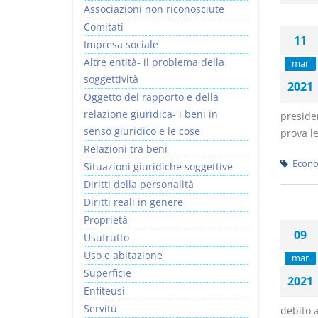
Associazioni non riconosciute
Comitati
11
Impresa sociale
Altre entità- il problema della
mar
soggettività
2021
I Vincoli Preliminari
Oggetto del rapporto e della
relazione giuridica- i beni in
presiden
D. Minussi
senso giuridico e le cose
prova le
Versione ebook
€ 4,19
Relazioni tra beni
(iva incl.)
Econo
Situazioni giuridiche soggettive
Diritti della personalità
Diritti reali in genere
Proprietà
09
Usufrutto
Uso e abitazione
mar
Superficie
2021
Enfiteusi
Servitù
debito 