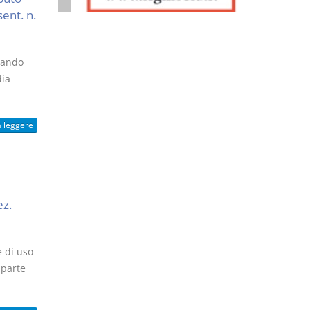
sent. n.
quando
dia
a leggere
ez.
e di uso
 parte