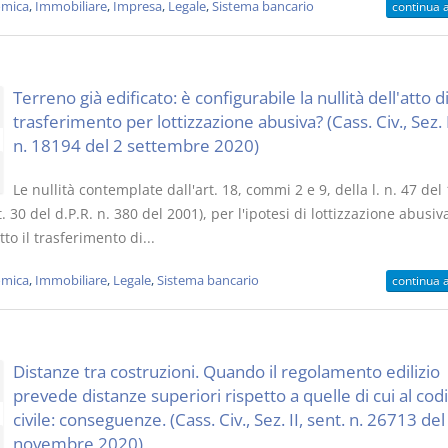
mica
,
Immobiliare
,
Impresa
,
Legale
,
Sistema bancario
continua 
Terreno già edificato: è configurabile la nullità dell'atto d
trasferimento per lottizzazione abusiva? (Cass. Civ., Sez. I
n. 18194 del 2 settembre 2020)
Le nullità contemplate dall'art. 18, commi 2 e 9, della l. n. 47 del
t. 30 del d.P.R. n. 380 del 2001), per l'ipotesi di lottizzazione abusi
to il trasferimento di...
mica
,
Immobiliare
,
Legale
,
Sistema bancario
continua 
Distanze tra costruzioni. Quando il regolamento edilizio
prevede distanze superiori rispetto a quelle di cui al cod
civile: conseguenze. (Cass. Civ., Sez. II, sent. n. 26713 del
novembre 2020)