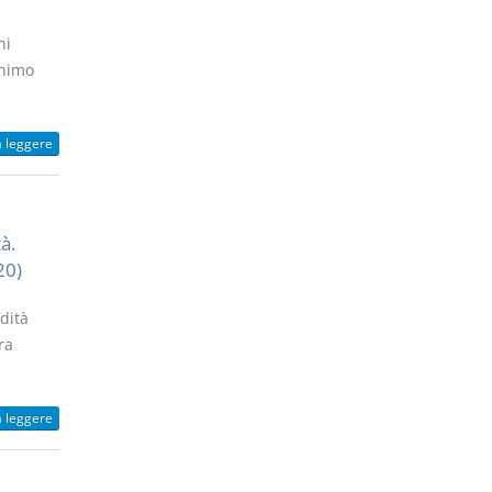
ni
inimo
a leggere
à.
20)
edità
ra
a leggere