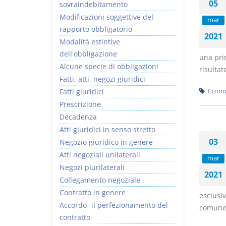
05
sovraindebitamento
Modificazioni soggettive del
mar
rapporto obbligatorio
2021
Modalità estintive
dell'obbligazione
una prim
Alcune specie di obbligazioni
risultat
Fatti, atti, negozi giuridici
Fatti giuridici
Econo
Prescrizione
Decadenza
Atti giuridici in senso stretto
03
Negozio giuridico in genere
Atti negoziali unilaterali
mar
Negozi plurilaterali
2021
Collegamento negoziale
Contratto in genere
esclusiv
Accordo- il perfezionamento del
comune d
contratto