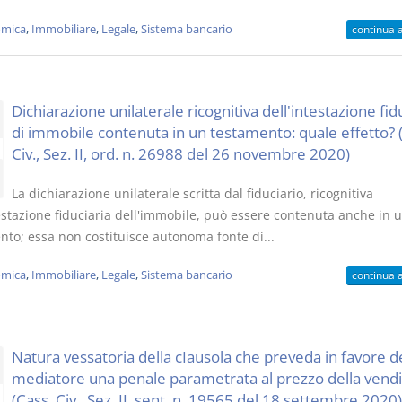
mica
,
Immobiliare
,
Legale
,
Sistema bancario
continua 
Dichiarazione unilaterale ricognitiva dell'intestazione fid
di immobile contenuta in un testamento: quale effetto? 
Civ., Sez. II, ord. n. 26988 del 26 novembre 2020)
La dichiarazione unilaterale scritta dal fiduciario, ricognitiva
testazione fiduciaria dell'immobile, può essere contenuta anche in 
nto; essa non costituisce autonoma fonte di...
mica
,
Immobiliare
,
Legale
,
Sistema bancario
continua 
Natura vessatoria della cIausola che preveda in favore d
mediatore una penale parametrata al prezzo della vendi
(Cass. Civ., Sez. II, sent. n. 19565 del 18 settembre 2020)