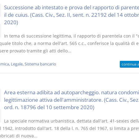
Successione ab intestato e prova del rapporto di parent
il de cuius. (Cass. Civ., Sez. II, sent. n. 22192 del 14 ottob
2020)
In tema di successione legittima, il rapporto di parentela con il "
quale titolo che, a norma dell'art. 565 c.c., conferisce la qualità di 
ere provato tramite gli atti dello...
mica
,
Legale
,
Sistema bancario
continua 
Area esterna adibita ad autoparcheggio. natura condomi
legittimazione attiva dell'amministratore. (Cass. Civ., Sez. 
ord. n. 18796 del 10 settembre 2020)
La speciale normativa urbanistica, dettata dall'art. 41-sexies della
 1942, introdotto dall'art. 18 della l. n. 765 del 1967, si limita a pre
bbricati di nuova...