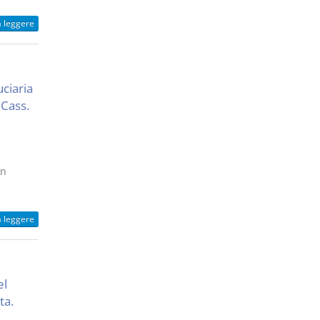
a leggere
uciaria
(Cass.
un
a leggere
el
ta.