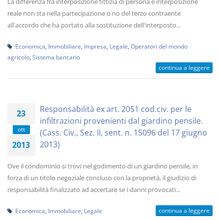
La differenza fra interposizione fittizia di persona e interposizione
reale non sta nella partecipazione o no del terzo contraente
all'accordo che ha portato alla sostituzione dell'interposto...
Economica
,
Immobiliare
,
Impresa
,
Legale
,
Operatori del mondo
agricolo
,
Sistema bancario
continua a leggere
Responsabilità ex art. 2051 cod.civ. per le
23
infiltrazioni provenienti dal giardino pensile.
ott
(Cass. Civ., Sez. II, sent. n. 15096 del 17 giugno
2013)
2013
Ove il condominio si trovi nel godimento di un giardino pensile, in
forza di un titolo negoziale concluso con la proprietà, il giudizio di
responsabilità finalizzato ad accertare se i danni provocati...
continua a leggere
Economica
,
Immobiliare
,
Legale