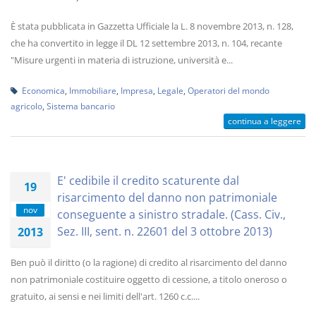
È stata pubblicata in Gazzetta Ufficiale la L. 8 novembre 2013, n. 128,
che ha convertito in legge il DL 12 settembre 2013, n. 104, recante
"Misure urgenti in materia di istruzione, università e...
Economica
,
Immobiliare
,
Impresa
,
Legale
,
Operatori del mondo
agricolo
,
Sistema bancario
continua a leggere
E' cedibile il credito scaturente dal
19
risarcimento del danno non patrimoniale
nov
conseguente a sinistro stradale. (Cass. Civ.,
Sez. III, sent. n. 22601 del 3 ottobre 2013)
2013
Ben può il diritto (o la ragione) di credito al risarcimento del danno
non patrimoniale costituire oggetto di cessione, a titolo oneroso o
gratuito, ai sensi e nei limiti dell'art. 1260 c.c....