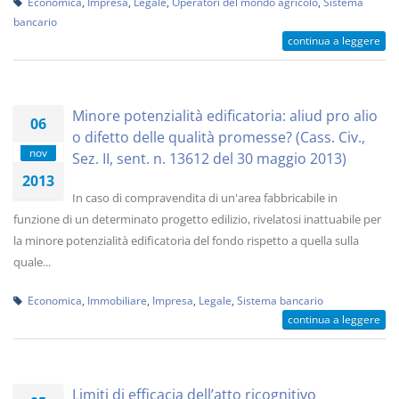
Economica
,
Impresa
,
Legale
,
Operatori del mondo agricolo
,
Sistema
bancario
continua a leggere
Minore potenzialità edificatoria: aliud pro alio
06
o difetto delle qualità promesse? (Cass. Civ.,
nov
Sez. II, sent. n. 13612 del 30 maggio 2013)
2013
In caso di compravendita di un'area fabbricabile in
funzione di un determinato progetto edilizio, rivelatosi inattuabile per
la minore potenzialità edificatoria del fondo rispetto a quella sulla
quale...
Economica
,
Immobiliare
,
Impresa
,
Legale
,
Sistema bancario
continua a leggere
Limiti di efficacia dell’atto ricognitivo