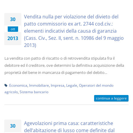
Vendita nulla per violazione del divieto del
30
patto commissorio ex art. 2744 cod.civ.:
ott
elementi indicativi della causa di garanzia
(Cass. Civ., Sez. II, sent. n. 10986 del 9 maggio
2013
2013)
La vendita con patto di riscatto o di retrovendita stipulata fra il
debitore ed il creditore, ove determini la definitiva acquisizione della
proprietà del bene in mancanza di pagamento del debito...
Economica
,
Immobiliare
,
Impresa
,
Legale
,
Operatori del mondo
agricolo
,
Sistema bancario
continua a leggere
Agevolazioni prima casa: caratteristiche
30
dell’abitazione di lusso come definite dal