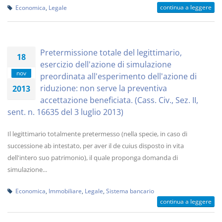
continua a leggere
Economica
,
Legale
Pretermissione totale del legittimario,
18
esercizio dell'azione di simulazione
nov
preordinata all'esperimento dell'azione di
riduzione: non serve la preventiva
2013
accettazione beneficiata. (Cass. Civ., Sez. II,
sent. n. 16635 del 3 luglio 2013)
Il legittimario totalmente pretermesso (nella specie, in caso di
successione ab intestato, per aver il de cuius disposto in vita
dell'intero suo patrimonio), il quale proponga domanda di
simulazione...
Economica
,
Immobiliare
,
Legale
,
Sistema bancario
continua a leggere