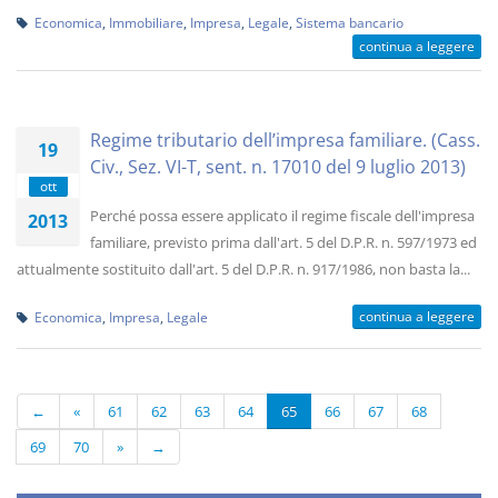
Economica
,
Immobiliare
,
Impresa
,
Legale
,
Sistema bancario
continua a leggere
Regime tributario dell’impresa familiare. (Cass.
19
Civ., Sez. VI-T, sent. n. 17010 del 9 luglio 2013)
ott
Perché possa essere applicato il regime fiscale dell'impresa
2013
familiare, previsto prima dall'art. 5 del D.P.R. n. 597/1973 ed
attualmente sostituito dall'art. 5 del D.P.R. n. 917/1986, non basta la...
continua a leggere
Economica
,
Impresa
,
Legale
←
«
61
62
63
64
65
66
67
68
69
70
»
→