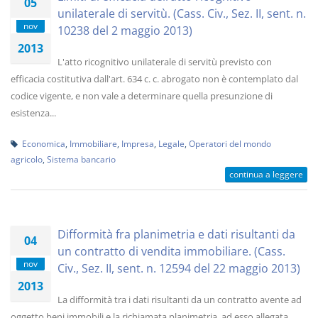
05
unilaterale di servitù. (Cass. Civ., Sez. II, sent. n.
nov
10238 del 2 maggio 2013)
2013
L'atto ricognitivo unilaterale di servitù previsto con
efficacia costitutiva dall'art. 634 c. c. abrogato non è contemplato dal
codice vigente, e non vale a determinare quella presunzione di
esistenza...
Economica
,
Immobiliare
,
Impresa
,
Legale
,
Operatori del mondo
agricolo
,
Sistema bancario
continua a leggere
Difformità fra planimetria e dati risultanti da
04
un contratto di vendita immobiliare. (Cass.
nov
Civ., Sez. II, sent. n. 12594 del 22 maggio 2013)
2013
La difformità tra i dati risultanti da un contratto avente ad
oggetto beni immobili e la richiamata planimetria, ad esso allegata,