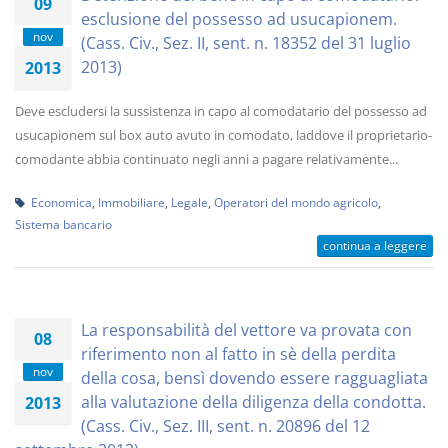
09
esclusione del possesso ad usucapionem.
nov
(Cass. Civ., Sez. II, sent. n. 18352 del 31 luglio
2013)
2013
Deve escludersi la sussistenza in capo al comodatario del possesso ad
usucapionem sul box auto avuto in comodato, laddove il proprietario-
comodante abbia continuato negli anni a pagare relativamente...
Economica
,
Immobiliare
,
Legale
,
Operatori del mondo agricolo
,
Sistema bancario
continua a leggere
La responsabilità del vettore va provata con
08
riferimento non al fatto in sè della perdita
nov
della cosa, bensì dovendo essere ragguagliata
alla valutazione della diligenza della condotta.
2013
(Cass. Civ., Sez. III, sent. n. 20896 del 12