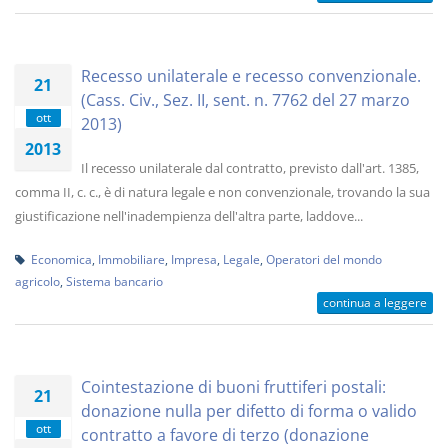
Recesso unilaterale e recesso convenzionale.
21
(Cass. Civ., Sez. II, sent. n. 7762 del 27 marzo
ott
2013)
2013
Il recesso unilaterale dal contratto, previsto dall'art. 1385,
comma II, c. c., è di natura legale e non convenzionale, trovando la sua
giustificazione nell'inadempienza dell'altra parte, laddove...
Economica
,
Immobiliare
,
Impresa
,
Legale
,
Operatori del mondo
agricolo
,
Sistema bancario
continua a leggere
Cointestazione di buoni fruttiferi postali:
21
donazione nulla per difetto di forma o valido
ott
contratto a favore di terzo (donazione