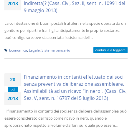
indiretta)? (Cass. Civ., Sez. II, sent. n. 10991 del
2013
9 maggio 2013)
La cointestazione di buoni postali fruttiferi, nella specie operata da un
genitore per ripartire fra i figli anticipatamente le proprie sostanze,
può configurare, ove sia accertata l'esistenza dell'...
continua a leggere
Economica
,
Legale
,
Sistema bancario
Finanziamento in contanti effettuato dai soci
20
senza preventiva deliberazione assembleare.
ott
Assimilabilità ad un ricavo "in nero". (Cass. Civ.,
Sez. V, sent. n. 16797 del 5 luglio 2013)
2013
Il finanziamento in contanti dei soci senza delibera dell’assemblea può
essere considerato dal fisco come ricavo in nero, quando è
sproporzionato rispetto al volume d’affari, sul quale può essere...