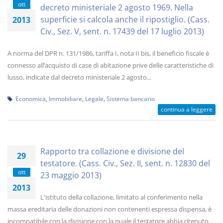
ott
decreto ministeriale 2 agosto 1969. Nella
superficie si calcola anche il ripostiglio. (Cass.
2013
Civ., Sez. V, sent. n. 17439 del 17 luglio 2013)
A norma del DPR n. 131/1986, tariffa I, nota II bis, il beneficio fiscale è
connesso all’acquisto di case di abitazione prive delle caratteristiche di
lusso, indicate dal decreto ministeriale 2 agosto...
Economica
,
Immobiliare
,
Legale
,
Sistema bancario
continua a leggere
Rapporto tra collazione e divisione del
29
testatore. (Cass. Civ., Sez. II, sent. n. 12830 del
ott
23 maggio 2013)
2013
L'istituto della collazione, limitato al conferimento nella
massa ereditaria delle donazioni non contenenti espressa dispensa, è
incompatibile con la divisione con la quale il testatore abbia ritenuto...