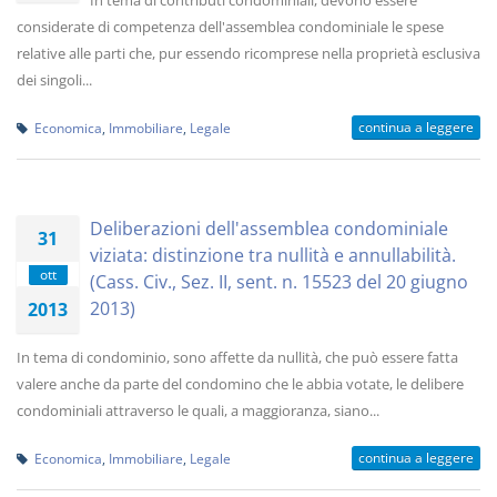
In tema di contributi condominiali, devono essere
considerate di competenza dell'assemblea condominiale le spese
relative alle parti che, pur essendo ricomprese nella proprietà esclusiva
dei singoli...
continua a leggere
Economica
,
Immobiliare
,
Legale
Deliberazioni dell'assemblea condominiale
31
viziata: distinzione tra nullità e annullabilità.
ott
(Cass. Civ., Sez. II, sent. n. 15523 del 20 giugno
2013)
2013
In tema di condominio, sono affette da nullità, che può essere fatta
valere anche da parte del condomino che le abbia votate, le delibere
condominiali attraverso le quali, a maggioranza, siano...
continua a leggere
Economica
,
Immobiliare
,
Legale