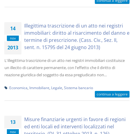
continua a leggere
Illegittima trascrizione di un atto nei registri
14
immobiliari: diritto al risarcimento del danno e
nov
termine di prescrizione. (Cass. Civ., Sez. II,
sent. n. 15795 del 24 giugno 2013)
2013
L'illegittima trascrizione di un atto nei registri immobiliari costituisce
un illecito di carattere permanente, con l'effetto che il diritto di
reazione giuridica del soggetto da essa pregiudicato non...
Economica
,
Immobiliare
,
Legale
,
Sistema bancario
continua a leggere
Misure finanziarie urgenti in favore di regioni
13
ed enti locali ed interventi localizzati nel
nov
territorio. (DL 31 ottobre 2013, n. 126)