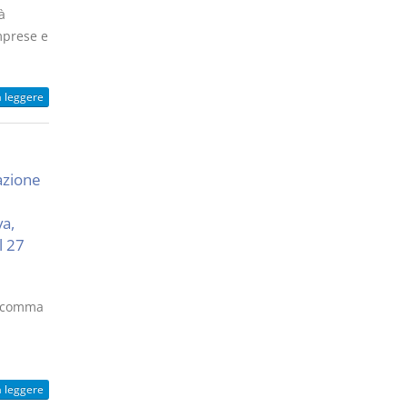
à
mprese e
a leggere
azione
a,
l 27
), comma
a leggere