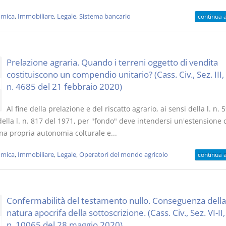
mica
,
Immobiliare
,
Legale
,
Sistema bancario
continua 
Prelazione agraria. Quando i terreni oggetto di vendita
costituiscono un compendio unitario? (Cass. Civ., Sez. III,
n. 4685 del 21 febbraio 2020)
Al fine della prelazione e del riscatto agrario, ai sensi della l. n. 
ella l. n. 817 del 1971, per "fondo" deve intendersi un'estensione 
na propria autonomia colturale e...
mica
,
Immobiliare
,
Legale
,
Operatori del mondo agricolo
continua 
Confermabilità del testamento nullo. Conseguenza della
natura apocrifa della sottoscrizione. (Cass. Civ., Sez. VI-II,
n. 10065 del 28 maggio 2020)