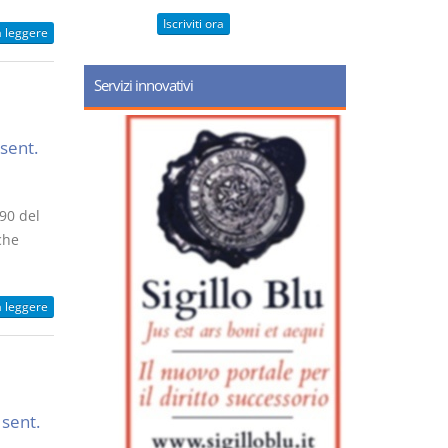
Iscriviti ora
a leggere
Servizi innovativi
 sent.
590 del
che
a leggere
 sent.