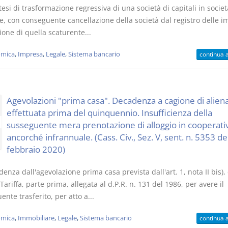
tesi di trasformazione regressiva di una società di capitali in societ
e, con conseguente cancellazione della società dal registro delle i
zione di quella scaturente...
mica
,
Impresa
,
Legale
,
Sistema bancario
continua 
Agevolazioni "prima casa". Decadenza a cagione di alien
effettuata prima del quinquennio. Insufficienza della
susseguente mera prenotazione di alloggio in cooperativ
ancorché infrannuale. (Cass. Civ., Sez. V, sent. n. 5353 de
febbraio 2020)
enza dall'agevolazione prima casa prevista dall'art. 1, nota II bis
 Tariffa, parte prima, allegata al d.P.R. n. 131 del 1986, per avere il
ente trasferito, per atto a...
mica
,
Immobiliare
,
Legale
,
Sistema bancario
continua 