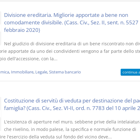
Divisione ereditaria. Migliorie apportate a bene non
comodamente divisibile. (Cass. Civ., Sez. II, sent. n. 5527
febbraio 2020)
I Vincoli Pre
Nel giudizio di divisione ereditaria di un bene riscontrato non div
orie apportate da uno dei condividenti vengono a far parte dello st
D. Minussi
ipio dell'accessione, con la...
Versione eb
(iva incl.)
mica
,
Immobiliare
,
Legale
,
Sistema bancario
continua 
Costituzione di servitù di veduta per destinazione del pa
famiglia? (Cass. Civ., Sez. VI-II, ord. n. 7783 del 10 aprile
L'esistenza di aperture nel muro, sebbene prive della intelaiatu
che rivelino, in modo palese, la specifica e normale funzione di
re l'esercizio della veduta sul fondo del vicino deve...