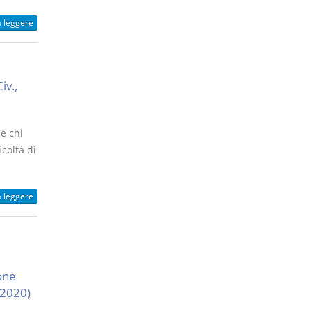
a leggere
iv.,
he chi
icoltà di
a leggere
one
 2020)