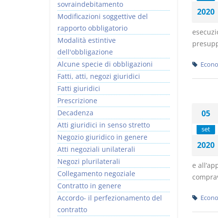
sovraindebitamento
2020
Modificazioni soggettive del
rapporto obbligatorio
esecuzi
Modalità estintive
presuppo
dell'obbligazione
Alcune specie di obbligazioni
Econo
Fatti, atti, negozi giuridici
Fatti giuridici
Prescrizione
Decadenza
05
Atti giuridici in senso stretto
set
Negozio giuridico in genere
2020
Atti negoziali unilaterali
Negozi plurilaterali
e all’ap
Collegamento negoziale
comprav
Contratto in genere
Accordo- il perfezionamento del
Econo
contratto