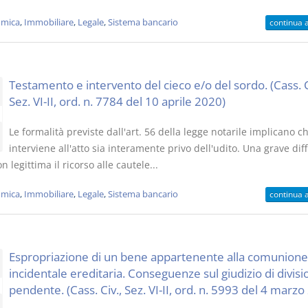
mica
,
Immobiliare
,
Legale
,
Sistema bancario
continua 
Testamento e intervento del cieco e/o del sordo. (Cass. C
Sez. VI-II, ord. n. 7784 del 10 aprile 2020)
Le formalità previste dall'art. 56 della legge notarile implicano c
interviene all'atto sia interamente privo dell'udito. Una grave diff
n legittima il ricorso alle cautele...
mica
,
Immobiliare
,
Legale
,
Sistema bancario
continua 
Espropriazione di un bene appartenente alla comunione
incidentale ereditaria. Conseguenze sul giudizio di divisi
pendente. (Cass. Civ., Sez. VI-II, ord. n. 5993 del 4 marzo