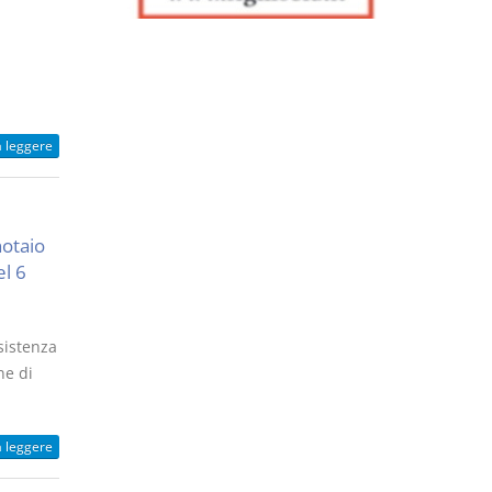
a leggere
notaio
el 6
sistenza
ne di
a leggere