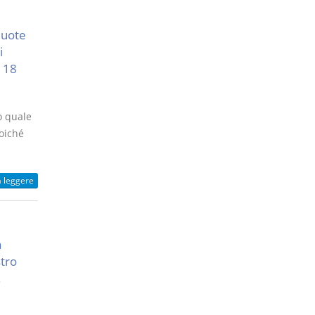
quote
i
l 18
o quale
poiché
a leggere
à
stro
.