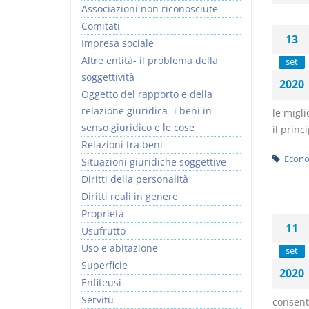
Associazioni non riconosciute
Comitati
13
Impresa sociale
Altre entità- il problema della
set
soggettività
2020
Oggetto del rapporto e della
relazione giuridica- i beni in
le migli
senso giuridico e le cose
il princ
Relazioni tra beni
Econo
Situazioni giuridiche soggettive
Diritti della personalità
Diritti reali in genere
Proprietà
11
Usufrutto
Uso e abitazione
set
Superficie
2020
Enfiteusi
Servitù
consenti