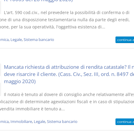
L'art. 590 cod.civ., nel prevedere la possibilità di conferma o di
one di una disposizione testamentaria nulla da parte degli eredi,
ne, per la sua operatività, l'oggettiva esistenza di...
mica
,
Legale
,
Sistema bancario
continua 
Mancata richiesta di attribuzione di rendita catastale? Il 
deve risarcire il cliente. (Cass. Civ., Sez. III, ord. n. 8497 d
maggio 2020)
Il notaio è tenuto al dovere di consiglio anche relativamente all’e
plicazione di determinate agevolazioni fiscali e in caso di stipulazio
endita immobiliare è tenuto a...
mica
,
Immobiliare
,
Legale
,
Sistema bancario
continua 