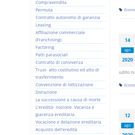
Compravendita
Permuta
Econo
Contratto autonomo di garanzia
Leasing
Affiliazione commerciale
(Franchising)
14
Factoring
ago
Patti parasociali
2020
Contratto di convivenza
Trust- atto costitutivo ed atto di
udito no
trasferimento
Convenzione di lottizzazione
Econo
Donazione
La successione a causa di morte
L'eredità- nozione. Vacanza e
giacenza ereditaria
12
Vocazione e delazione ereditaria
ago
Acquisto dell'eredità