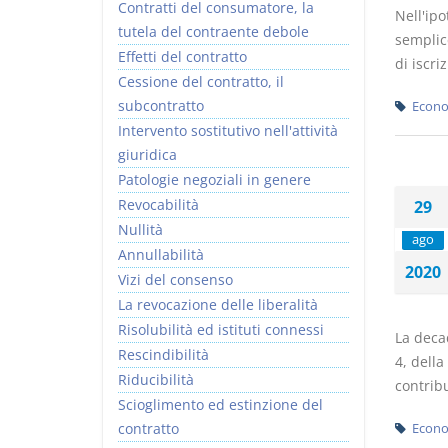
Contratti del consumatore, la
Nell'ipo
tutela del contraente debole
semplic
Effetti del contratto
di iscri
Cessione del contratto, il
subcontratto
Econo
Intervento sostitutivo nell'attività
giuridica
Patologie negoziali in genere
Revocabilità
29
Nullità
ago
Annullabilità
2020
Vizi del consenso
La revocazione delle liberalità
Risolubilità ed istituti connessi
La decad
Rescindibilità
4, della
Riducibilità
contribu
Scioglimento ed estinzione del
contratto
Econo