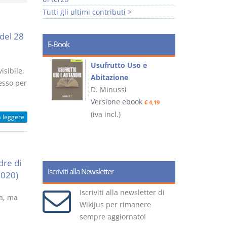
Tutti gli ultimi contributi >
 del 28
E-Book
liminari
Usufrutto Uso e
isibile,
Abitazione
esso per
D. Minussi
ook
Versione ebook
€ 4,19
€ 4,19
(iva incl.)
(
a leggere
dre di
Iscriviti alla Newsletter
 2020)
Iscriviti alla newsletter di
ra, ma
WikiJus per rimanere
sempre aggiornato!