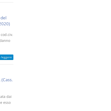
 del
 2020)
 cod.civ.
 danno
a leggere
 (Cass.
nata dai
se esso