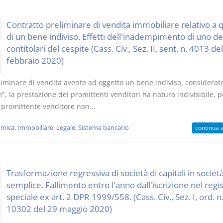
Contratto preliminare di vendita immobiliare relativo a 
di un bene indiviso. Effetti dell'inadempimento di uno de
contitolari del cespite (Cass. Civ., Sez. II, sent. n. 4013 de
febbraio 2020)
liminare di vendita avente ad oggetto un bene indiviso, considerat
, la prestazione dei promittenti venditori ha natura indivisibile, 
 promittente venditore non...
mica
,
Immobiliare
,
Legale
,
Sistema bancario
continua 
Trasformazione regressiva di società di capitali in societ
semplice. Fallimento entro l'anno dall'iscrizione nel regi
speciale ex art. 2 DPR 1999/558. (Cass. Civ., Sez. I, ord. n
10302 del 29 maggio 2020)