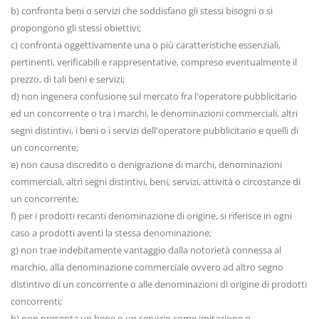
b) confronta beni o servizi che soddisfano gli stessi bisogni o si
propongono gli stessi obiettivi;
c) confronta oggettivamente una o più caratteristiche essenziali,
pertinenti, verificabili e rappresentative, compreso eventualmente il
prezzo, di tali beni e servizi;
d) non ingenera confusione sul mercato fra l'operatore pubblicitario
ed un concorrente o tra i marchi, le denominazioni commerciali, altri
segni distintivi, i beni o i servizi dell'operatore pubblicitario e quelli di
un concorrente;
e) non causa discredito o denigrazione di marchi, denominazioni
commerciali, altri segni distintivi, beni, servizi, attività o circostanze di
un concorrente;
f) per i prodotti recanti denominazione di origine, si riferisce in ogni
caso a prodotti aventi la stessa denominazione;
g) non trae indebitamente vantaggio dalla notorietà connessa al
marchio, alla denominazione commerciale ovvero ad altro segno
distintivo di un concorrente o alle denominazioni di origine di prodotti
concorrenti;
h) non presenta un bene o un servizio come imitazione o