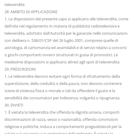
televendite
28. AMBITO DI APPLICAZIONE
1. Le disposizioni del presente capo si applicano alle televendite, come
definite nel regolamento in materia di pubblicità radiotelevisiva e
televendite, adottato dall'Autorità per le garanzie nelle comunicazioni
con delibera n. 538/01/CSP del 26 luglio 2001, comprese quelle di
astrologia, di cartomanzia ed assimilabili e di servizi relativi a concorsi
o giochi comportanti ovvero strutturati in guisa di pronostici. Le
medesime disposizioni si applicano altresì agli spot di televendita.
29. PRESCRIZIONI
1. Le televendite devono evitare ogni forma di sfruttamento della
superstizione, della credulità o della paura, non devono contenere
scene di violenza fisica o morale o tali da offendere il gusto e la
sensibilità dei consumatori per indecenza, volgarità o ripugnanza.
30. DIVIETI
1. È vietata la televendita che offenda la dignità umana, comporti
discriminazioni di razza, sesso o nazionalità, offenda convinzioni
religiose e politiche, induca a comportamenti pregiudizievoli per la
salute o la sicurezza o la protezione dell'ambiente. È vietata la