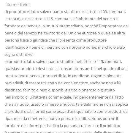
intermediario;
d) produttore: fatto salvo quanto stabilito nell'articolo 103, comma 1,
lettera d), e nell'articolo 115, comma 1, il fabbricante del bene o il
fornitore del servizio, o un suo intermediario, nonché l'importatore del
bene o del servizio nel territorio dell'Unione europea o qualsiasi altra
persona fisica o giuridica che si presenta come produttore
identificando il bene o il servizio con il proprio nome, marchio o altro
segno distintivo;
e) prodotto: fatto salvo quanto stabilito nell'articolo 115, comma 1,
qualsiasi prodotto destinato al consumatore, anche nel quadro di una
prestazione di servizi, o suscettibile, in condizioni ragionevolmente
prevedibili, di essere utilizzato dal consumatore, anche se non a lui
destinato, fornito o reso disponibile a titolo oneroso o gratuito
nell'àmbito di un'attività commerciale, indipendentemente dal fatto
che sia nuovo, usato o rimesso a nuovo; tale definizione non si applica
ai prodotti usati, forniti come pezzi d'antiquariato, o come prodotti da
riparare o da rimettere a nuovo prima dell'utilizzazione, purché il
fornitore ne informi per iscritto la persona cui fornisce il prodotto;
f) codice: il presente decreto legislativo di riassetto delle disposizioni