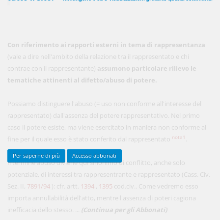
450,00 €
ANNUALI
Con riferimento ai rapporti esterni in tema di rappresentanza
anziché
570.00€
,
risparmi il 21%!
(vale a dire nell'ambito della relazione tra il rappresentato e chi
contrae con il rappresentante)
assumono particolare rilievo le
Acquista ora
tematiche attinenti al difetto/abuso di potere.
Possiamo distinguere l'abuso (= uso non conforme all'interesse del
48,00 €
MENSILI
rappresentato) dall'assenza del potere rappresentativo. Nel primo
caso il potere esiste, ma viene esercitato in maniera non conforme al
Acquista ora
nota1
fine per il quale esso è stato conferito dal rappresentato
.
Per saperne di più
Accesso abbonati
Il termine abuso diviene qui sinonimo di conflitto, anche solo
potenziale, di interessi tra rappresentrante e rappresentato (Cass. Civ.
Sez. II,
7891/94
): cfr. artt.
1394
,
1395
cod.civ.. Come vedremo esso
importa annullabilità dell'atto, mentre l'assenza di poteri cagiona
inefficacia dello stesso. ...
(Continua per gli Abbonati)