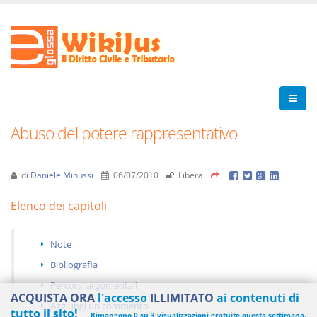
Abuso del potere rappresentativo
di
Daniele Minussi
06/07/2010
Libera
Elenco dei capitoli
Note
Bibliografia
Percorsi argomentali
ACQUISTA ORA
l'accesso
ILLIMITATO
ai contenuti di
Aggiungi un commento
tutto il sito!
Rimangono 0 su 3 visualizzazioni gratuite questa settimana.