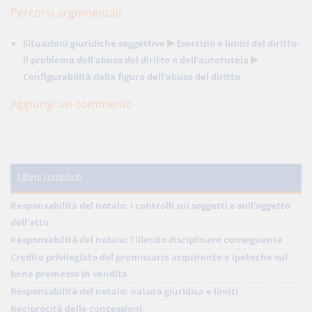
Percorsi argomentali
Situazioni giuridiche soggettive
Esercizio e limiti del diritto-
il problema dell'abuso del diritto e dell'autotutela
Configurabilità della figura dell'abuso del diritto
Aggiungi un commento
Ultimi contributi
Responsabilità del notaio: i controlli sui soggetti e sull'oggetto
dell'atto
Responsabilità del notaio: l'illecito disciplinare conseguente
Credito privilegiato del promissario acquirente e ipoteche sul
bene promesso in vendita
Responsabilità del notaio: natura giuridica e limiti
Reciprocità delle concessioni