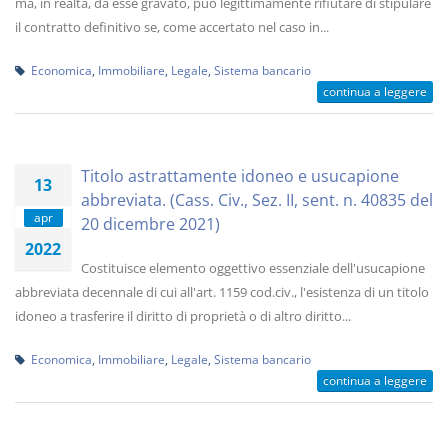
ma, in realtà, da esse gravato, può legittimamente rifiutare di stipulare
il contratto definitivo se, come accertato nel caso in...
Economica
,
Immobiliare
,
Legale
,
Sistema bancario
continua a leggere
Titolo astrattamente idoneo e usucapione
13
abbreviata. (Cass. Civ., Sez. II, sent. n. 40835 del
apr
20 dicembre 2021)
2022
Costituisce elemento oggettivo essenziale dell'usucapione
abbreviata decennale di cui all'art. 1159 cod.civ., l'esistenza di un titolo
idoneo a trasferire il diritto di proprietà o di altro diritto...
Economica
,
Immobiliare
,
Legale
,
Sistema bancario
continua a leggere