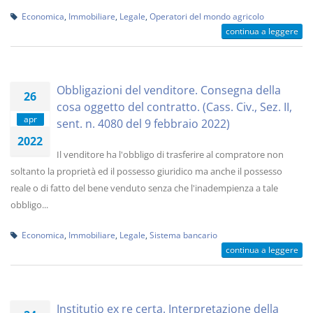
Economica
,
Immobiliare
,
Legale
,
Operatori del mondo agricolo
continua a leggere
Obbligazioni del venditore. Consegna della
26
cosa oggetto del contratto. (Cass. Civ., Sez. II,
apr
sent. n. 4080 del 9 febbraio 2022)
2022
Il venditore ha l'obbligo di trasferire al compratore non
soltanto la proprietà ed il possesso giuridico ma anche il possesso
reale o di fatto del bene venduto senza che l'inadempienza a tale
obbligo...
Economica
,
Immobiliare
,
Legale
,
Sistema bancario
continua a leggere
Institutio ex re certa. Interpretazione della