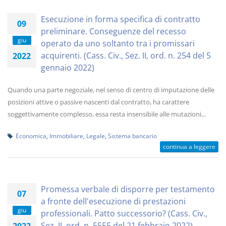
Esecuzione in forma specifica di contratto
09
preliminare. Conseguenze del recesso
giu
operato da uno soltanto tra i promissari
acquirenti. (Cass. Civ., Sez. II, ord. n. 254 del 5
2022
gennaio 2022)
Quando una parte negoziale, nel senso di centro di imputazione delle
posizioni attive o passive nascenti dal contratto, ha carattere
soggettivamente complesso, essa resta insensibile alle mutazioni...
Economica
,
Immobiliare
,
Legale
,
Sistema bancario
continua a leggere
Promessa verbale di disporre per testamento
07
a fronte dell'esecuzione di prestazioni
giu
professionali. Patto successorio? (Cass. Civ.,
Sez. II, ord. n. 5555 del 21 febbraio 2022)