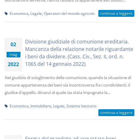
dominante e servente, hanno cessato di appartenere allo stesso...
continua a leggere
Economica
,
Legale
,
Operatori del mondo agricolo
Divisione giudiziale di comunione ereditaria.
02
Mancanza della relazione notarile riguardante
mag
i beni da dividere. (Cass. Civ., Sez. II, ord. n.
1065 del 14 gennaio 2022)
2022
Nel giudizio di scioglimento della comunione, quando la situazione di
comune appartenenza dei beni sia incontroversa fra i condividenti, il
giudice d'appello, dinanzi al quale sia stata impugnata la...
Economica
,
Immobiliare
,
Legale
,
Sistema bancario
continua a leggere
Forma del mandato ad acquistare beni