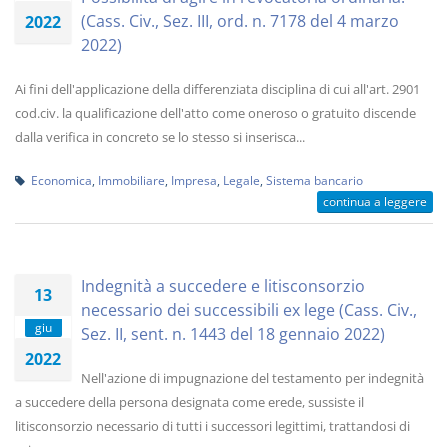
(Cass. Civ., Sez. III, ord. n. 7178 del 4 marzo
2022
2022)
Ai fini dell'applicazione della differenziata disciplina di cui all'art. 2901
cod.civ. la qualificazione dell'atto come oneroso o gratuito discende
dalla verifica in concreto se lo stesso si inserisca...
Economica
,
Immobiliare
,
Impresa
,
Legale
,
Sistema bancario
continua a leggere
Indegnità a succedere e litisconsorzio
13
necessario dei successibili ex lege (Cass. Civ.,
giu
Sez. II, sent. n. 1443 del 18 gennaio 2022)
2022
Nell'azione di impugnazione del testamento per indegnità
a succedere della persona designata come erede, sussiste il
litisconsorzio necessario di tutti i successori legittimi, trattandosi di