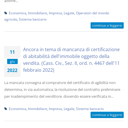
azione...
Economica
,
Immobiliare
,
Impresa
,
Legale
,
Operatori del mondo
agricolo
,
Sistema bancario
continua a leggere
Ancora in tema di mancanza di certificazione
11
di abitabilità dell'immobile oggetto della
giu
vendita. (Cass. Civ., Sez. II, ord. n. 4467 dell'11
febbraio 2022)
2022
La mancata consegna al compratore del certificato di agibilità non
determina, in via automatica, la risoluzione del contratto preliminare
per inadempimento del venditore, dovendo essere verificata in...
Economica
,
Immobiliare
,
Impresa
,
Legale
,
Sistema bancario
continua a leggere