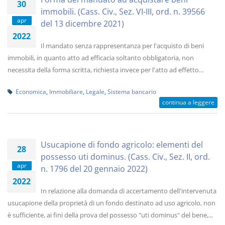
30
immobili. (Cass. Civ., Sez. VI-III, ord. n. 39566
apr
del 13 dicembre 2021)
2022
Il mandato senza rappresentanza per l'acquisto di beni
immobili, in quanto atto ad efficacia soltanto obbligatoria, non
necessita della forma scritta, richiesta invece per l'atto ad effetto...
Economica
,
Immobiliare
,
Legale
,
Sistema bancario
continua a leggere
Usucapione di fondo agricolo: elementi del
28
possesso uti dominus. (Cass. Civ., Sez. II, ord.
apr
n. 1796 del 20 gennaio 2022)
2022
In relazione alla domanda di accertamento dell'intervenuta
usucapione della proprietà di un fondo destinato ad uso agricolo, non
è sufficiente, ai fini della prova del possesso "uti dominus" del bene,...