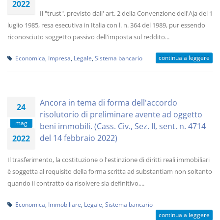
2022
Il "trust", previsto dall' art. 2 della Convenzione dell'Aja del 1
luglio 1985, resa esecutiva in Italia con l. n. 364 del 1989, pur essendo
riconosciuto soggetto passivo dell'imposta sul reddito...
continua a leggere
Economica
,
Impresa
,
Legale
,
Sistema bancario
Ancora in tema di forma dell'accordo
24
risolutorio di preliminare avente ad oggetto
mag
beni immobili. (Cass. Civ., Sez. II, sent. n. 4714
del 14 febbraio 2022)
2022
Il trasferimento, la costituzione o l'estinzione di diritti reali immobiliari
è soggetta al requisito della forma scritta ad substantiam non soltanto
quando il contratto da risolvere sia definitivo,...
Economica
,
Immobiliare
,
Legale
,
Sistema bancario
continua a leggere