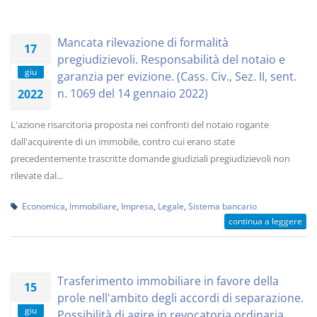
Mancata rilevazione di formalità
17
pregiudizievoli. Responsabilità del notaio e
giu
garanzia per evizione. (Cass. Civ., Sez. II, sent.
n. 1069 del 14 gennaio 2022)
2022
L'azione risarcitoria proposta nei confronti del notaio rogante
dall'acquirente di un immobile, contro cui erano state
precedentemente trascritte domande giudiziali pregiudizievoli non
rilevate dal...
Economica
,
Immobiliare
,
Impresa
,
Legale
,
Sistema bancario
continua a leggere
Trasferimento immobiliare in favore della
15
prole nell'ambito degli accordi di separazione.
giu
Possibilità di agire in revocatoria ordinaria.