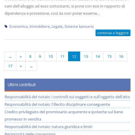
vani dell'alloggio ad esso sottostanti, si pone con essi in rapporto di
dipendenza e protezione, così da non poter esserne...
Economica
,
Immobiliare
,
Legale
,
Sistema bancario
continua a leggere
←
«
8
9
10
11
12
13
14
15
16
17
»
→
Ultimi contributi
Responsabilità del notaio: i controlli sui soggetti e sull'oggetto dell'atto
Responsabilità del notaio: l'illecito disciplinare conseguente
Credito privilegiato del promissario acquirente e ipoteche sul bene
promesso in vendita
Responsabilità del notaio: natura giuridica e limiti
Reciprocità delle concessioni