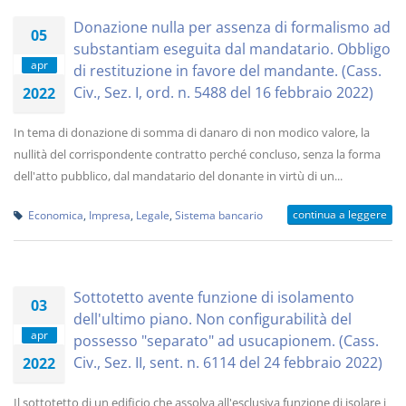
Donazione nulla per assenza di formalismo ad
05
substantiam eseguita dal mandatario. Obbligo
apr
di restituzione in favore del mandante. (Cass.
Civ., Sez. I, ord. n. 5488 del 16 febbraio 2022)
2022
In tema di donazione di somma di danaro di non modico valore, la
nullità del corrispondente contratto perché concluso, senza la forma
dell'atto pubblico, dal mandatario del donante in virtù di un...
continua a leggere
Economica
,
Impresa
,
Legale
,
Sistema bancario
Sottotetto avente funzione di isolamento
03
dell'ultimo piano. Non configurabilità del
apr
possesso "separato" ad usucapionem. (Cass.
Civ., Sez. II, sent. n. 6114 del 24 febbraio 2022)
2022
Il sottotetto di un edificio che assolva all'esclusiva funzione di isolare i