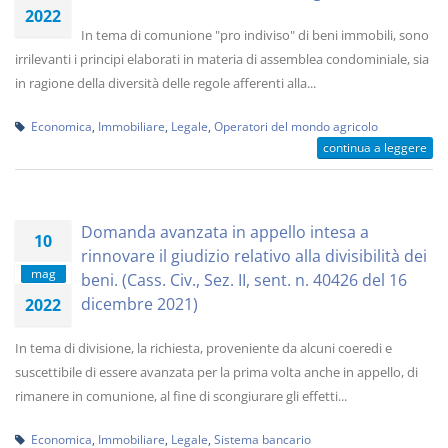
2022
In tema di comunione "pro indiviso" di beni immobili, sono
irrilevanti i principi elaborati in materia di assemblea condominiale, sia
in ragione della diversità delle regole afferenti alla...
Economica
,
Immobiliare
,
Legale
,
Operatori del mondo agricolo
continua a leggere
Domanda avanzata in appello intesa a
10
rinnovare il giudizio relativo alla divisibilità dei
mag
beni. (Cass. Civ., Sez. II, sent. n. 40426 del 16
dicembre 2021)
2022
In tema di divisione, la richiesta, proveniente da alcuni coeredi e
suscettibile di essere avanzata per la prima volta anche in appello, di
rimanere in comunione, al fine di scongiurare gli effetti...
Economica
,
Immobiliare
,
Legale
,
Sistema bancario