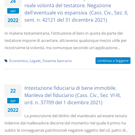
24
reale volontà del testatore. Negazione
apr
dell'eventuale vis espansiva. (Cass. Civ., Sez. II,
sent. n. 42121 del 31 dicembre 2021)
2022
In materia testamentaria, l'istituzione di beni in quota da parte del
testatore impone di accertare, attraverso qualunque mezzo utile per
ricostruirne la volontà, ma comunque secondo un'applicazione...
continua a leggere
Economica
,
Legale
,
Sistema bancario
Intestazione fiduciaria di bene immobile.
22
Manleva del fiduciario (Cass. Civ., Sez. VI-III,
apr
ord. n. 37709 del 1 dicembre 2021)
2022
La prescrizione del diritto del manlevato ad essere tenuto
indenne dal mallevadore decorre dal momento nel quale il primo ha
subito le conseguenze patrimoniali negative oggetto del cd. patto di...