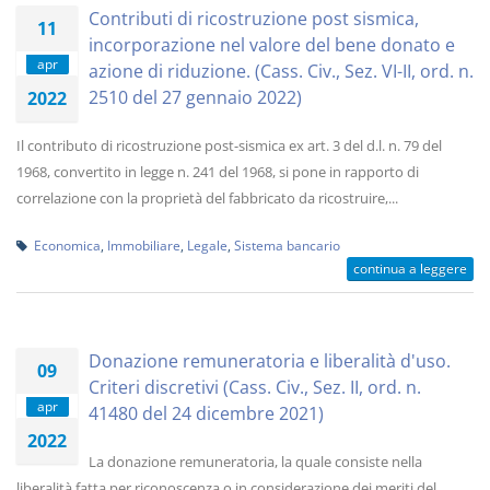
Contributi di ricostruzione post sismica,
11
incorporazione nel valore del bene donato e
apr
azione di riduzione. (Cass. Civ., Sez. VI-II, ord. n.
2510 del 27 gennaio 2022)
2022
Il contributo di ricostruzione post-sismica ex art. 3 del d.l. n. 79 del
1968, convertito in legge n. 241 del 1968, si pone in rapporto di
correlazione con la proprietà del fabbricato da ricostruire,...
Economica
,
Immobiliare
,
Legale
,
Sistema bancario
continua a leggere
Donazione remuneratoria e liberalità d'uso.
09
Criteri discretivi (Cass. Civ., Sez. II, ord. n.
apr
41480 del 24 dicembre 2021)
2022
La donazione remuneratoria, la quale consiste nella
liberalità fatta per riconoscenza o in considerazione dei meriti del