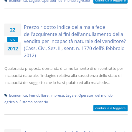
continua a leggere
Economica
,
Legale
,
Operatori del mondo agricolo
Prezzo ridotto indice della mala fede
22
dell'acquirente ai fini dell’annullamento della
dic
vendita per incapacità naturale del venditore?
(Cass. Civ., Sez. III, sent. n. 1770 dell’8 febbraio
2012
2012)
Qualora sia proposta domanda di annullamento di un contratto per
incapacità naturale, l'indagine relativa alla sussistenza dello stato di
incapacità del soggetto che lo ha stipulato ed alla malafede...
Economica
,
Immobiliare
,
Impresa
,
Legale
,
Operatori del mondo
agricolo
,
Sistema bancario
continua a leggere