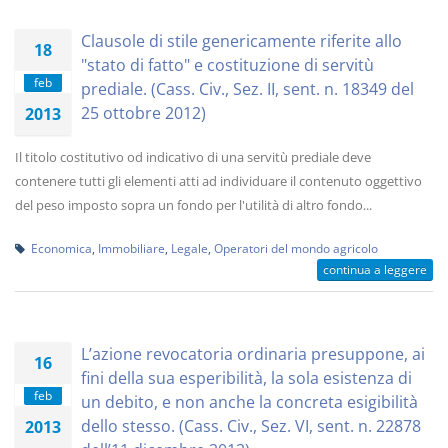
Clausole di stile genericamente riferite allo
18
"stato di fatto" e costituzione di servitù
feb
prediale. (Cass. Civ., Sez. II, sent. n. 18349 del
25 ottobre 2012)
2013
Il titolo costitutivo od indicativo di una servitù prediale deve
contenere tutti gli elementi atti ad individuare il contenuto oggettivo
del peso imposto sopra un fondo per l'utilità di altro fondo...
Economica
,
Immobiliare
,
Legale
,
Operatori del mondo agricolo
continua a leggere
L’azione revocatoria ordinaria presuppone, ai
16
fini della sua esperibilità, la sola esistenza di
feb
un debito, e non anche la concreta esigibilità
dello stesso. (Cass. Civ., Sez. VI, sent. n. 22878
2013