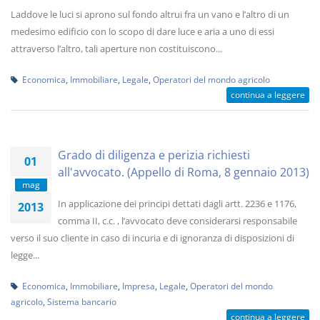
Laddove le luci si aprono sul fondo altrui fra un vano e l’altro di un
medesimo edificio con lo scopo di dare luce e aria a uno di essi
attraverso l’altro, tali aperture non costituiscono...
Economica
,
Immobiliare
,
Legale
,
Operatori del mondo agricolo
continua a leggere
Grado di diligenza e perizia richiesti
01
all'avvocato. (Appello di Roma, 8 gennaio 2013)
mag
In applicazione dei principi dettati dagli artt. 2236 e 1176,
2013
comma II, c.c. , l’avvocato deve considerarsi responsabile
verso il suo cliente in caso di incuria e di ignoranza di disposizioni di
legge...
Economica
,
Immobiliare
,
Impresa
,
Legale
,
Operatori del mondo
agricolo
,
Sistema bancario
continua a leggere