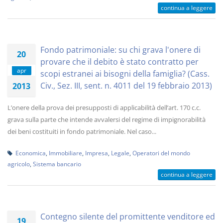
continua a leggere
Fondo patrimoniale: su chi grava l'onere di
20
provare che il debito è stato contratto per
apr
scopi estranei ai bisogni della famiglia? (Cass.
Civ., Sez. III, sent. n. 4011 del 19 febbraio 2013)
2013
L’onere della prova dei presupposti di applicabilità dell’art. 170 c.c.
grava sulla parte che intende avvalersi del regime di impignorabilità
dei beni costituiti in fondo patrimoniale. Nel caso...
Economica
,
Immobiliare
,
Impresa
,
Legale
,
Operatori del mondo
agricolo
,
Sistema bancario
continua a leggere
Contegno silente del promittente venditore ed
19