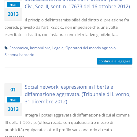
mar
Civ., Sez. II, sent. n. 17673 del 16 ottobre 2012)
2013
Il principio dell'intrasmissibilità del diritto di prelazione fra
coeredi, previsto dall'art. 732 c.c., non impedisce che, una volta
esercitato il riscatto, con instaurazione del relativo giudizio, la...
Economica
,
Immobiliare
,
Legale
,
Operatori del mondo agricolo
,
Sistema bancario
continua a leggere
Social network, espressioni in libertà e
01
diffamazione aggravata. (Tribunale di Livorno,
mar
31 dicembre 2012)
2013
Integra l’ipotesi aggravata di diffamazione di cui al comma
III dell’art. 595 c.p. (offesa recata con qualsiasi altro mezzo di
pubblicità) equiparata sotto il profilo sanzionatorio al reato