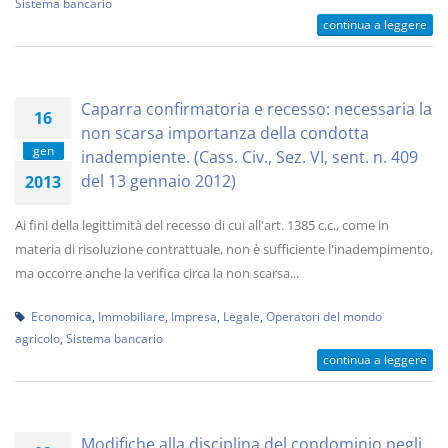
Sistema bancario
continua a leggere
Caparra confirmatoria e recesso: necessaria la
16
non scarsa importanza della condotta
gen
inadempiente. (Cass. Civ., Sez. VI, sent. n. 409
del 13 gennaio 2012)
2013
Ai fini della legittimità del recesso di cui all'art. 1385 c.c., come in
materia di risoluzione contrattuale, non è sufficiente l'inadempimento,
ma occorre anche la verifica circa la non scarsa...
Economica
,
Immobiliare
,
Impresa
,
Legale
,
Operatori del mondo
agricolo
,
Sistema bancario
continua a leggere
Modifiche alla disciplina del condominio negli