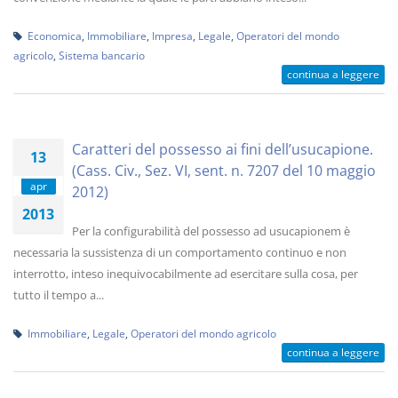
Economica
,
Immobiliare
,
Impresa
,
Legale
,
Operatori del mondo
agricolo
,
Sistema bancario
continua a leggere
Caratteri del possesso ai fini dell’usucapione.
13
(Cass. Civ., Sez. VI, sent. n. 7207 del 10 maggio
apr
2012)
2013
Per la configurabilità del possesso ad usucapionem è
necessaria la sussistenza di un comportamento continuo e non
interrotto, inteso inequivocabilmente ad esercitare sulla cosa, per
tutto il tempo a...
Immobiliare
,
Legale
,
Operatori del mondo agricolo
continua a leggere