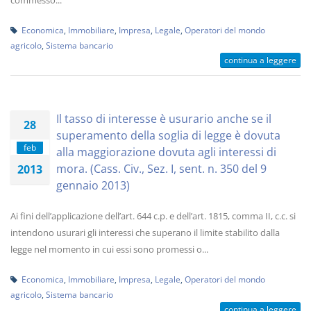
commesso...
Economica
,
Immobiliare
,
Impresa
,
Legale
,
Operatori del mondo
agricolo
,
Sistema bancario
continua a leggere
Il tasso di interesse è usurario anche se il
28
superamento della soglia di legge è dovuta
feb
alla maggiorazione dovuta agli interessi di
mora. (Cass. Civ., Sez. I, sent. n. 350 del 9
2013
gennaio 2013)
Ai fini dell’applicazione dell’art. 644 c.p. e dell’art. 1815, comma II, c.c. si
intendono usurari gli interessi che superano il limite stabilito dalla
legge nel momento in cui essi sono promessi o...
Economica
,
Immobiliare
,
Impresa
,
Legale
,
Operatori del mondo
agricolo
,
Sistema bancario
continua a leggere