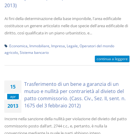
2013)
Ai fini della determinazione della base imponibile, l'area edificabile
costituisce un genere articolato nelle due specie dell'area edificabile di
diritto, così qualificata in un piano urbanistico, e...
Economica
,
Immobiliare
,
Impresa
,
Legale
,
Operatori del mondo
agricolo
,
Sistema bancario
continua a leggere
Trasferimento di un bene a garanzia di un
15
mutuo e nullità per contrarietà al divieto del
apr
patto commissorio. (Cass. Civ., Sez. II, sent. n.
1675 del 3 febbraio 2012)
2013
Incorre nella sanzione della nullità per violazione del divieto del patto
commissorio posto dall’art. 2744 c.c., e, pertanto, è nulla la
convenzione mediante la quale le parti abbiano inteso...