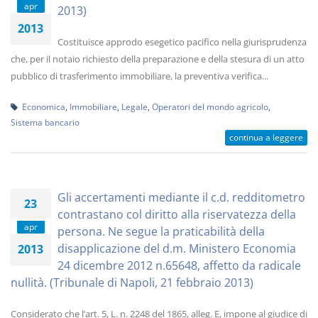
apr
2013)
2013
Costituisce approdo esegetico pacifico nella giurisprudenza
che, per il notaio richiesto della preparazione e della stesura di un atto
pubblico di trasferimento immobiliare, la preventiva verifica...
Economica
,
Immobiliare
,
Legale
,
Operatori del mondo agricolo
,
Sistema bancario
continua a leggere
Gli accertamenti mediante il c.d. redditometro
23
contrastano col diritto alla riservatezza della
apr
persona. Ne segue la praticabilità della
disapplicazione del d.m. Ministero Economia
2013
24 dicembre 2012 n.65648, affetto da radicale
nullità. (Tribunale di Napoli, 21 febbraio 2013)
Considerato che l’art. 5, L. n. 2248 del 1865, alleg. E, impone al giudice di