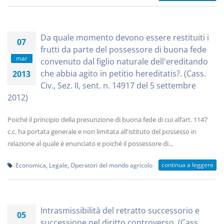
Da quale momento devono essere restituiti i
07
frutti da parte del possessore di buona fede
mar
convenuto dal figlio naturale dell'ereditando
che abbia agito in petitio hereditatis?. (Cass.
2013
Civ., Sez. II, sent. n. 14917 del 5 settembre
2012)
Poiché il principio della presunzione di buona fede di cui all’art. 1147
c.c. ha portata generale e non limitata all'istituto del possesso in
relazione al quale è enunciato e poiché il possessore di...
continua a leggere
Economica
,
Legale
,
Operatori del mondo agricolo
Intrasmissibilità del retratto successorio e
05
successione nel diritto controverso. (Cass.