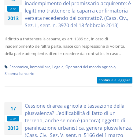
inadempimento del promissario acquirente: è
apr
legittimo trattenere la caparra confirmatoria
versata recedendo dal contratto?. (Cass. Civ.,
2013
Sez. II, sent. n. 3970 del 18 febbraio 2013)
Il diritto a trattenere la caparra, ex art. 1385 c.c., in caso di
inadempimento dell’altra parte, nasce con l’espressione di volontà,
della parte adempiente, di voler recedere dal contratto. In caso...
Economica
,
Immobiliare
,
Legale
,
Operatori del mondo agricolo
,
Sistema bancario
continua a leggere
Cessione di area agricola e tassazione della
17
plusvalenza? L’edificabilità di fatto di un
apr
terreno, anche se non è (ancora) oggetto di
pianificazione urbanistica, genera plusvalenza.
2013
(Cass. Civ., Sez. V, sent. n. 5166 del 1 marzo