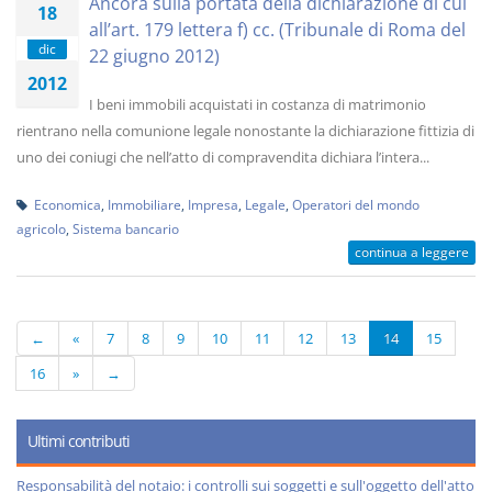
Ancora sulla portata della dichiarazione di cui
18
all’art. 179 lettera f) cc. (Tribunale di Roma del
dic
22 giugno 2012)
2012
I beni immobili acquistati in costanza di matrimonio
rientrano nella comunione legale nonostante la dichiarazione fittizia di
uno dei coniugi che nell’atto di compravendita dichiara l’intera...
Economica
,
Immobiliare
,
Impresa
,
Legale
,
Operatori del mondo
agricolo
,
Sistema bancario
continua a leggere
←
«
7
8
9
10
11
12
13
14
15
16
»
→
Ultimi contributi
Responsabilità del notaio: i controlli sui soggetti e sull'oggetto dell'atto