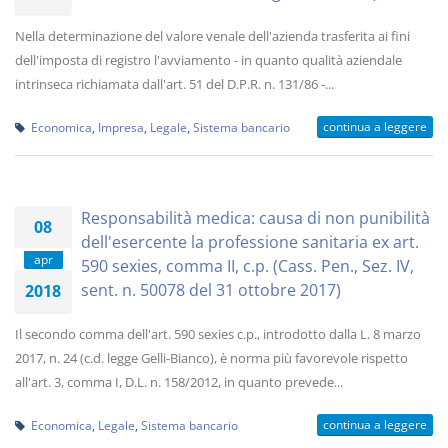
Nella determinazione del valore venale dell'azienda trasferita ai fini
dell'imposta di registro l'avviamento - in quanto qualità aziendale
intrinseca richiamata dall'art. 51 del D.P.R. n. 131/86 -...
continua a leggere
Economica
,
Impresa
,
Legale
,
Sistema bancario
Responsabilità medica: causa di non punibilità
08
dell'esercente la professione sanitaria ex art.
apr
590 sexies, comma II, c.p. (Cass. Pen., Sez. IV,
sent. n. 50078 del 31 ottobre 2017)
2018
Il secondo comma dell'art. 590 sexies c.p., introdotto dalla L. 8 marzo
2017, n. 24 (c.d. legge Gelli-Bianco), è norma più favorevole rispetto
all'art. 3, comma I, D.L. n. 158/2012, in quanto prevede...
continua a leggere
Economica
,
Legale
,
Sistema bancario