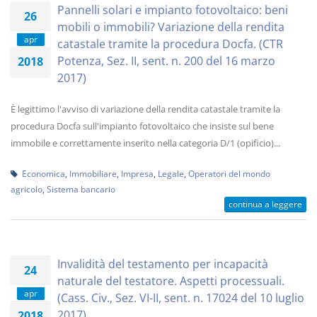
Pannelli solari e impianto fotovoltaico: beni
26
mobili o immobili? Variazione della rendita
apr
catastale tramite la procedura Docfa. (CTR
Potenza, Sez. II, sent. n. 200 del 16 marzo
2018
2017)
È legittimo l'avviso di variazione della rendita catastale tramite la
procedura Docfa sull'impianto fotovoltaico che insiste sul bene
immobile e correttamente inserito nella categoria D/1 (opificio)...
Economica
,
Immobiliare
,
Impresa
,
Legale
,
Operatori del mondo
agricolo
,
Sistema bancario
continua a leggere
Invalidità del testamento per incapacità
24
naturale del testatore. Aspetti processuali.
apr
(Cass. Civ., Sez. VI-II, sent. n. 17024 del 10 luglio
2017)
2018