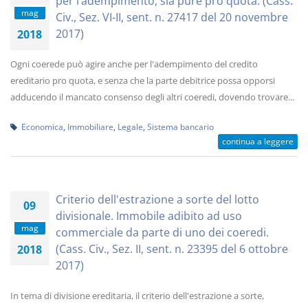
per l’adempimento, sia pure pro quota. (Cass.
mag
Civ., Sez. VI-II, sent. n. 27417 del 20 novembre
2017)
2018
Ogni coerede può agire anche per l'adempimento del credito
ereditario pro quota, e senza che la parte debitrice possa opporsi
adducendo il mancato consenso degli altri coeredi, dovendo trovare...
Economica
,
Immobiliare
,
Legale
,
Sistema bancario
continua a leggere
Criterio dell'estrazione a sorte del lotto
09
divisionale. Immobile adibito ad uso
mag
commerciale da parte di uno dei coeredi.
(Cass. Civ., Sez. II, sent. n. 23395 del 6 ottobre
2018
2017)
In tema di divisione ereditaria, il criterio dell'estrazione a sorte,