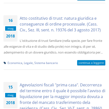
Atto costitutivo di trust: natura giuridica e
16
conseguenze di ordine processuale. (Cass.
mag
Civ., Sez. III, sent. n. 19376 del 3 agosto 2017)
2018
L'istituzione di trust familiare (nella specie, per fare fronte
alle esigenze di vita e di studio della prole) non integra, di per sé,
adempimento di un dovere giuridico, non essendo obbligatoria per...
continua a leggere
Economica
,
Legale
,
Sistema bancario
Agevolazioni fiscali "prima casa". Decorrenza
15
del termine entro il quale è possibile l'avviso di
mag
liquidazione per la maggior imposta dovuta a
fronte del mancato trasferimento dela
2018
residenza. (Cass. Civ., Sez. VI-T, sent. n. 28860