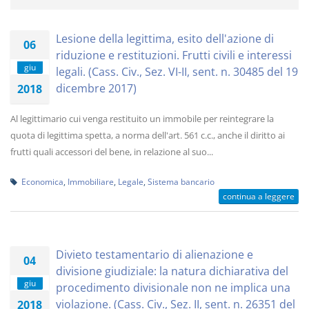
Lesione della legittima, esito dell'azione di
06
riduzione e restituzioni. Frutti civili e interessi
giu
legali. (Cass. Civ., Sez. VI-II, sent. n. 30485 del 19
dicembre 2017)
2018
Al legittimario cui venga restituito un immobile per reintegrare la
quota di legittima spetta, a norma dell'art. 561 c.c., anche il diritto ai
frutti quali accessori del bene, in relazione al suo...
Economica
,
Immobiliare
,
Legale
,
Sistema bancario
continua a leggere
Divieto testamentario di alienazione e
04
divisione giudiziale: la natura dichiarativa del
giu
procedimento divisionale non ne implica una
violazione. (Cass. Civ., Sez. II, sent. n. 26351 del
2018