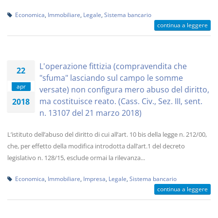
Economica
,
Immobiliare
,
Legale
,
Sistema bancario
continua a leggere
L'operazione fittizia (compravendita che
22
"sfuma" lasciando sul campo le somme
apr
versate) non configura mero abuso del diritto,
ma costituisce reato. (Cass. Civ., Sez. III, sent.
2018
n. 13107 del 21 marzo 2018)
L’istituto dell’abuso del diritto di cui all’art. 10 bis della legge n. 212/00,
che, per effetto della modifica introdotta dall’art.1 del decreto
legislativo n. 128/15, esclude ormai la rilevanza...
Economica
,
Immobiliare
,
Impresa
,
Legale
,
Sistema bancario
continua a leggere