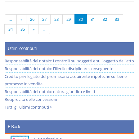
←
«
26
27
28
29
30
31
32
33
34
35
»
→
Ultimi contributi
Responsabilità del notaio: i controlli sui soggetti e sull'oggetto dell'atto
Responsabilità del notaio: l'illecito disciplinare conseguente
Credito privilegiato del promissario acquirente e ipoteche sul bene
promesso in vendita
Responsabilità del notaio: natura giuridica e limiti
Reciprocità delle concessioni
Tutti gli ultimi contributi >
E-Book