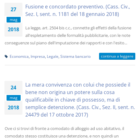
Fusione e concordato preventivo. (Cass. Civ.,
27
Sez. I, sent. n. 1181 del 18 gennaio 2018)
mag
La legge, art. 2504 bis c.c., connette gli effetti della fusione
2018
all'espletamento delle formalità pubblicitarie, con le note
conseguenze sul piano dell'imputazione dei rapporti e con l'esito...
continua a leggere
Economica
,
Impresa
,
Legale
,
Sistema bancario
La mera convivenza con colui che possiede il
24
bene non origina un potere sulla cosa
mag
qualificabile in chiave di possesso, ma di
semplice detenzione. (Cass. Civ., Sez. II, sent. n.
2018
24479 del 17 ottobre 2017)
Ove ci si trovi di fronte a comodato di alloggio ad uso abitativo, il
comodato stesso costituisce una detenzione, e non quindi un