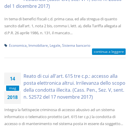
del 1 dicembre 2017)
In tema di benefici fiscali c.d. prima casa, ed alla stregua di quanto
sancito dall'art. 1, nota 2 bis, comma I, lett. a), della Tariffa allegata al
d.P.R. 26 aprile 1986, n. 131, il mancato...
Economica
,
Immobiliare
,
Legale
,
Sistema bancario
continua a leggere
Reato di cui all'art. 615 tre c.p.: accesso alla
14
posta elettronica altrui. Irrilevanza dello scopo
mag
della condotta illecita. (Cass. Pen., Sez. V, sent.
n. 52572 del 17 novembre 2017)
2018
Integra la fattispecie criminosa di accesso abusivo ad un sistema
informatico o telematico protetto (art. 615 ter c.p.) la condotta di
accesso o di mantenimento nel sistema posta in essere da soggetto...