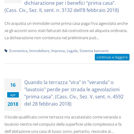
dichiarazione per i benefici “prima casa”.
(Cass. Civ., Sez. II, sent. n. 3132 dell’8 febbraio 2018)
Chi acquista un immobile come prima casa paga l'Iva agevolata anche
se gli acconti sono stati fatturati dal costruttore ad aliquota ordinaria.
La dichiarazione non contenuta nel preliminare può...
Economica
,
Immobiliare
,
Impresa
,
Legale
,
Sistema bancario
continua a leggere
Quando la terrazza "vira" in "veranda" o
16
"lavatoio" perde per strada le agevolazioni
apr
"prima casa". (Cass. Civ., Sez. V, sent. n. 4592
del 28 febbraio 2018)
2018
Il locale qualificato come terrazza ma accatastato come veranda o
lavatoio rientra nel computo della superficie utile complessiva e fa
dell'abitazione una casa di lusso: sono, pertanto, revocate al...