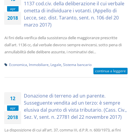
1137 cod.civ. della deliberazione il cui verbale
apr
ometta di individuare i votanti. (Appello di
Lecce, sez. dist. Taranto, sent. n. 106 del 20
2018
marzo 2017)
Ai fini della verifica della sussistenza delle maggioranze prescritte
dall'art. 1136 cc, dal verbale devono sempre evincersi, sotto pena di
annullabilità delle delibere assunte, i nominativi dei...
Economica
,
Immobiliare
,
Legale
,
Sistema bancario
continua a leggere
Donazione di terreno ad un parente.
12
Susseguente vendita ad un terzo: è sempre
apr
elusiva dal punto di vista tributario. (Cass. Civ.,
Sez. V, sent. n. 27781 del 22 novembre 2017)
2018
La disposizione di cui all'art. 37, comma III, d.P.R. n. 600/1973, ai fini