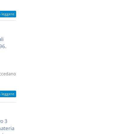
a leggere
li
96.
eccedano
a leggere
vo 3
materia