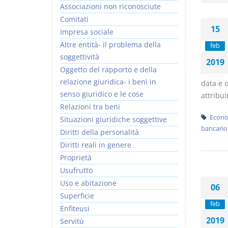
Associazioni non riconosciute
Comitati
15
Impresa sociale
Altre entità- il problema della
feb
soggettività
2019
Prescrizione e
Rapporto e
Oggetto del rapporto e della
decadenza
relazione giuridica
relazione giuridica- i beni in
data e 
D. Minussi
D. Minussi
senso giuridico e le cose
attribui
Versione ebook
Versione ebook
€ 4,19
€ 5,99
Relazioni tra beni
(iva incl.)
(iva incl.)
Econo
Situazioni giuridiche soggettive
bancario
Diritti della personalità
Diritti reali in genere
Proprietà
Usufrutto
Uso e abitazione
06
Superficie
feb
Enfiteusi
2019
Servitù