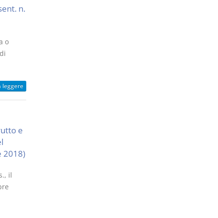
sent. n.
a o
di
a leggere
rutto e
l
e 2018)
, il
bre