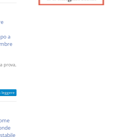
re
apo a
vembre
la prova,
a leggere
 come
ponde
stabile