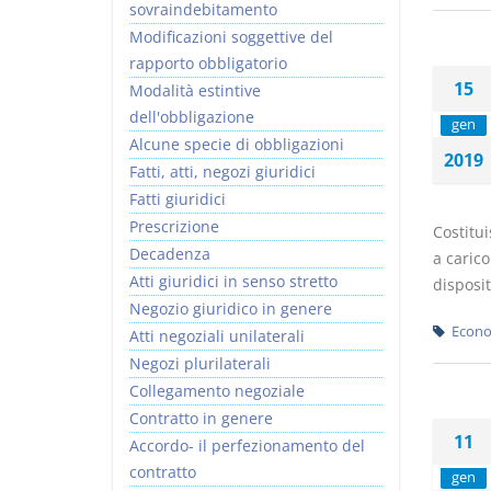
sovraindebitamento
Modificazioni soggettive del
rapporto obbligatorio
15
Modalità estintive
dell'obbligazione
gen
Alcune specie di obbligazioni
2019
Fatti, atti, negozi giuridici
Fatti giuridici
Prescrizione
Costitui
Decadenza
a carico
Atti giuridici in senso stretto
disposit
Negozio giuridico in genere
Econo
Atti negoziali unilaterali
Negozi plurilaterali
Collegamento negoziale
Contratto in genere
11
Accordo- il perfezionamento del
contratto
gen