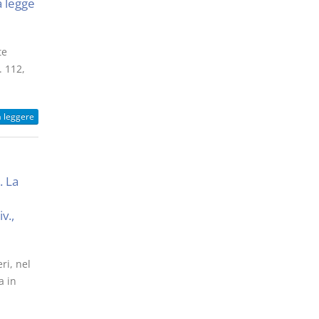
a legge
te
. 112,
a leggere
. La
v.,
ri, nel
a in