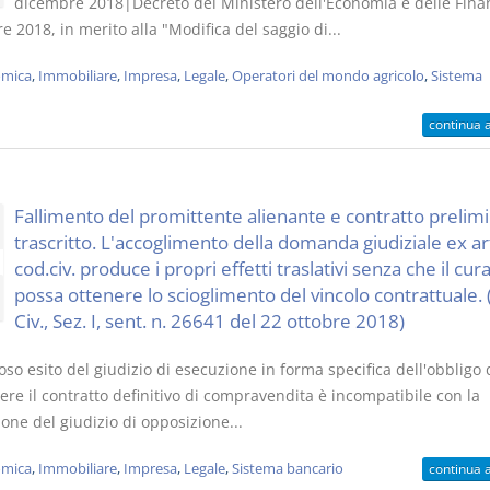
dicembre 2018|Decreto del Ministero dell'Economia e delle Fina
 2018, in merito alla "Modifica del saggio di...
mica
,
Immobiliare
,
Impresa
,
Legale
,
Operatori del mondo agricolo
,
Sistema
continua 
Fallimento del promittente alienante e contratto prelim
trascritto. L'accoglimento della domanda giudiziale ex ar
cod.civ. produce i propri effetti traslativi senza che il cur
possa ottenere lo scioglimento del vincolo contrattuale. 
Civ., Sez. I, sent. n. 26641 del 22 ottobre 2018)
rioso esito del giudizio di esecuzione in forma specifica dell'obbligo 
re il contratto definitivo di compravendita è incompatibile con la
ione del giudizio di opposizione...
mica
,
Immobiliare
,
Impresa
,
Legale
,
Sistema bancario
continua 