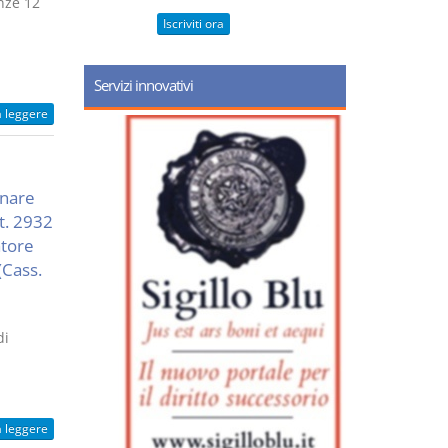
nze 12
Iscriviti ora
Servizi innovativi
a leggere
inare
t. 2932
atore
(Cass.
di
a leggere