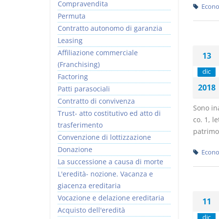
Compravendita
Econo
Permuta
Contratto autonomo di garanzia
Leasing
Affiliazione commerciale
13
(Franchising)
dic
Factoring
2018
Patti parasociali
Contratto di convivenza
Sono ina
Trust- atto costitutivo ed atto di
co. 1, l
trasferimento
patrimon
Convenzione di lottizzazione
Donazione
Econo
La successione a causa di morte
L'eredità- nozione. Vacanza e
giacenza ereditaria
Vocazione e delazione ereditaria
11
Acquisto dell'eredità
dic