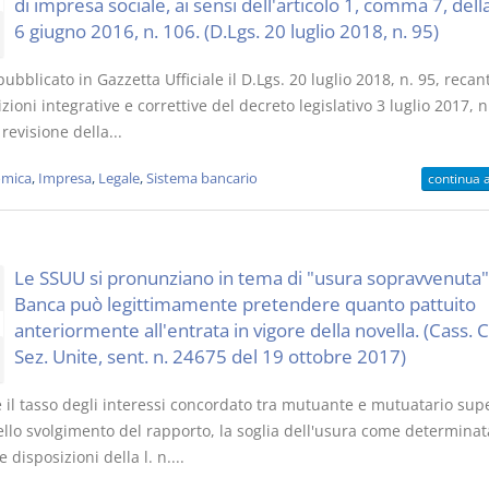
di impresa sociale, ai sensi dell'articolo 1, comma 7, dell
6 giugno 2016, n. 106. (D.Lgs. 20 luglio 2018, n. 95)
pubblicato in Gazzetta Ufficiale il D.Lgs. 20 luglio 2018, n. 95, recan
zioni integrative e correttive del decreto legislativo 3 luglio 2017, n
revisione della...
mica
,
Impresa
,
Legale
,
Sistema bancario
continua 
Le SSUU si pronunziano in tema di "usura sopravvenuta"
Banca può legittimamente pretendere quanto pattuito
anteriormente all'entrata in vigore della novella. (Cass. Ci
Sez. Unite, sent. n. 24675 del 19 ottobre 2017)
 il tasso degli interessi concordato tra mutuante e mutuatario supe
ello svolgimento del rapporto, la soglia dell'usura come determinat
e disposizioni della l. n....