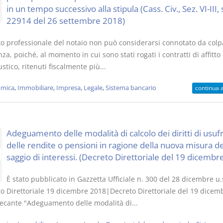
in un tempo successivo alla stipula (Cass. Civ., Sez. VI-III, 
22914 del 26 settembre 2018)
to professionale del notaio non può considerarsi connotato da colp
za, poiché, al momento in cui sono stati rogati i contratti di affitto 
stico, ritenuti fiscalmente più...
mica
,
Immobiliare
,
Impresa
,
Legale
,
Sistema bancario
continua 
Adeguamento delle modalità di calcolo dei diritti di usuf
delle rendite o pensioni in ragione della nuova misura de
saggio di interessi. (Decreto Direttoriale del 19 dicembr
È stato pubblicato in Gazzetta Ufficiale n. 300 del 28 dicembre u.s.
to Direttoriale 19 dicembre 2018|Decreto Direttoriale del 19 dicem
recante "Adeguamento delle modalità di...