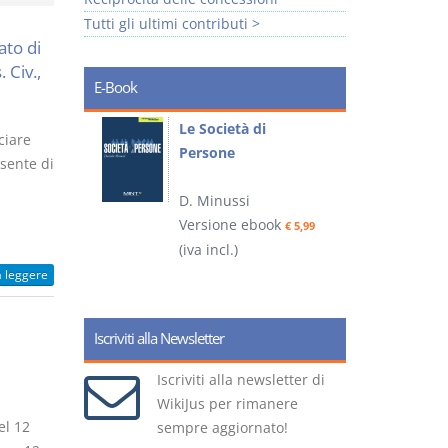
Tutti gli ultimi contributi >
ato di
 Civ.,
E-Book
io
Le Società di
I
ciare
Persone
 alla legge
sente di
D. Minussi
– D.
Versione ebook
(
€ 5,99
(iva incl.)
ook
€ 6,99
a leggere
Iscriviti alla Newsletter
Iscriviti alla newsletter di
WikiJus per rimanere
el 12
sempre aggiornato!