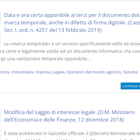
Data e ora certa opponibile ai terzi per il documento dot
marca temporale, anche in difetto di firma digitale. (Cass.
Sez. I, ord. n. 4251 del 13 febbraio 2019)
I Singoli Contratti
Il Condomin
La «marca temporale» è un servizio specificamente volto ad asso
D. Minussi
La riforma di cui
ora certe e legalmente valide ad un documento informatico che con
Versione ebook
€ 5,99
220/2012
rgli una validazione temporale opponibile...
(iva incl.)
S. D'Andrea 
Minussi
mica
,
Immobiliare
,
Impresa
,
Legale
,
Operatori del mondo agricolo
,
Sistema
Versione eb
(iva incl.)
continua 
Modifica del saggio di interesse legale. (D.M. Ministero
dell'Economia e delle Finanze, 12 dicembre 2018)
È stato pubblicato in Gazzetta Ufficiale il [[Decreto Ministeriale d