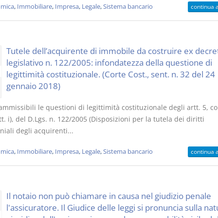
mica
,
Immobiliare
,
Impresa
,
Legale
,
Sistema bancario
continua 
Tutele dell’acquirente di immobile da costruire ex decre
legislativo n. 122/2005: infondatezza della questione di
legittimità costituzionale. (Corte Cost., sent. n. 32 del 24
gennaio 2018)
mmissibili le questioni di legittimità costituzionale degli artt. 5, co.
ett. i), del D.Lgs. n. 122/2005 (Disposizioni per la tutela dei diritti
iali degli acquirenti...
mica
,
Immobiliare
,
Impresa
,
Legale
,
Sistema bancario
continua 
Il notaio non può chiamare in causa nel giudizio penale
l'assicuratore. Il Giudice delle leggi si pronuncia sulla na