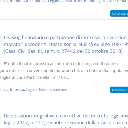
mica
,
Immobiliare
,
Impresa
,
Legale
,
Operatori del mondo agricolo
,
Sistema
continua 
Leasing finanziario e pattuizione di interessi convenziona
moratori eccedenti il tasso soglia. Nullità ex lege 108/19
(Cass. Civ., Sez. III, sent. n. 27442 del 30 ottobre 2018)
E' nullo il patto apposto al contratto di leasing con il quale si
ano interessi convenzionali moratori che, alla data della stipula, 
soglia di cui all'art. 2 della l. n. 108...
mica
,
Impresa
,
Legale
,
Sistema bancario
continua 
Disposizioni integrative e correttive del decreto legislati
luglio 2017, n. 112, recante revisione della disciplina in 