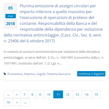
Plurima emissione di assegni circolari per
05
importo inferiore a quello massimo per
mar
l'esecuzione di operazioni di prelievo del
contante. Responsabilità della Banca e del
2018
responsabile della dipendenza per violazione
della normativa antiriciclaggio. (Cass. Civ., Sez. II, sent.
n. 23406 del 6 ottobre 2017)
In materia di sanzioni amministrative per violazione della disciplina
antiriciclaggio, ai sensi dell'art. 3, D.L. n. 143/1991 (convertito dalla L. n.
197/1991, sostituito dall'art. 1, D. Lgs. n....
continua a leggere
Economica
,
Impresa
,
Legale
,
Sistema bancario
←
«
7
8
9
10
11
12
13
14
15
16
»
→