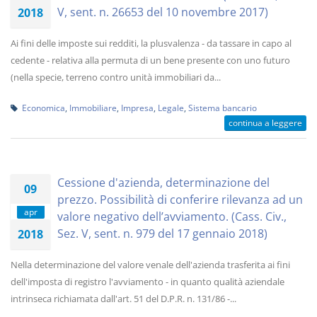
V, sent. n. 26653 del 10 novembre 2017)
2018
Ai fini delle imposte sui redditi, la plusvalenza - da tassare in capo al
cedente - relativa alla permuta di un bene presente con uno futuro
(nella specie, terreno contro unità immobiliari da...
Economica
,
Immobiliare
,
Impresa
,
Legale
,
Sistema bancario
continua a leggere
Cessione d'azienda, determinazione del
09
prezzo. Possibilità di conferire rilevanza ad un
apr
valore negativo dell’avviamento. (Cass. Civ.,
Sez. V, sent. n. 979 del 17 gennaio 2018)
2018
Nella determinazione del valore venale dell'azienda trasferita ai fini
dell'imposta di registro l'avviamento - in quanto qualità aziendale
intrinseca richiamata dall'art. 51 del D.P.R. n. 131/86 -...