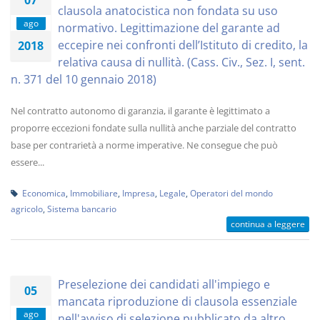
07
clausola anatocistica non fondata su uso
ago
normativo. Legittimazione del garante ad
eccepire nei confronti dell’Istituto di credito, la
2018
relativa causa di nullità. (Cass. Civ., Sez. I, sent.
n. 371 del 10 gennaio 2018)
Nel contratto autonomo di garanzia, il garante è legittimato a
proporre eccezioni fondate sulla nullità anche parziale del contratto
base per contrarietà a norme imperative. Ne consegue che può
essere...
Economica
,
Immobiliare
,
Impresa
,
Legale
,
Operatori del mondo
agricolo
,
Sistema bancario
continua a leggere
Preselezione dei candidati all'impiego e
05
mancata riproduzione di clausola essenziale
ago
nell'avviso di selezione pubblicato da altro