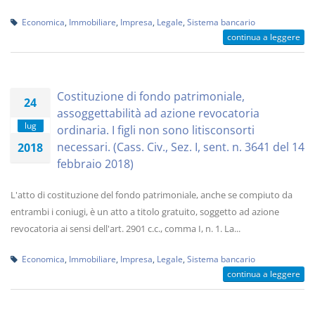
Economica
,
Immobiliare
,
Impresa
,
Legale
,
Sistema bancario
continua a leggere
Costituzione di fondo patrimoniale,
24
assoggettabilità ad azione revocatoria
lug
ordinaria. I figli non sono litisconsorti
necessari. (Cass. Civ., Sez. I, sent. n. 3641 del 14
2018
febbraio 2018)
L'atto di costituzione del fondo patrimoniale, anche se compiuto da
entrambi i coniugi, è un atto a titolo gratuito, soggetto ad azione
revocatoria ai sensi dell'art. 2901 c.c., comma I, n. 1. La...
Economica
,
Immobiliare
,
Impresa
,
Legale
,
Sistema bancario
continua a leggere