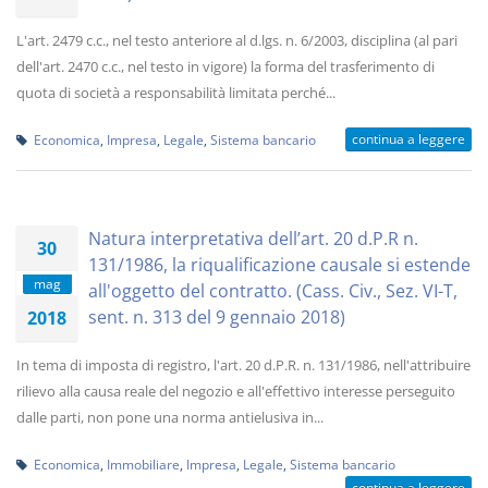
L'art. 2479 c.c., nel testo anteriore al d.lgs. n. 6/2003, disciplina (al pari
dell'art. 2470 c.c., nel testo in vigore) la forma del trasferimento di
quota di società a responsabilità limitata perché...
continua a leggere
Economica
,
Impresa
,
Legale
,
Sistema bancario
Natura interpretativa dell’art. 20 d.P.R n.
30
131/1986, la riqualificazione causale si estende
mag
all'oggetto del contratto. (Cass. Civ., Sez. VI-T,
sent. n. 313 del 9 gennaio 2018)
2018
In tema di imposta di registro, l'art. 20 d.P.R. n. 131/1986, nell'attribuire
rilievo alla causa reale del negozio e all'effettivo interesse perseguito
dalle parti, non pone una norma antielusiva in...
Economica
,
Immobiliare
,
Impresa
,
Legale
,
Sistema bancario
continua a leggere