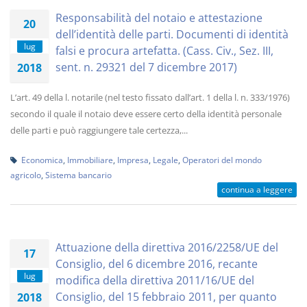
Responsabilità del notaio e attestazione
20
dell’identità delle parti. Documenti di identità
lug
falsi e procura artefatta. (Cass. Civ., Sez. III,
sent. n. 29321 del 7 dicembre 2017)
2018
L’art. 49 della l. notarile (nel testo fissato dall’art. 1 della l. n. 333/1976)
secondo il quale il notaio deve essere certo della identità personale
delle parti e può raggiungere tale certezza,...
Economica
,
Immobiliare
,
Impresa
,
Legale
,
Operatori del mondo
agricolo
,
Sistema bancario
continua a leggere
Attuazione della direttiva 2016/2258/UE del
17
Consiglio, del 6 dicembre 2016, recante
lug
modifica della direttiva 2011/16/UE del
Consiglio, del 15 febbraio 2011, per quanto
2018