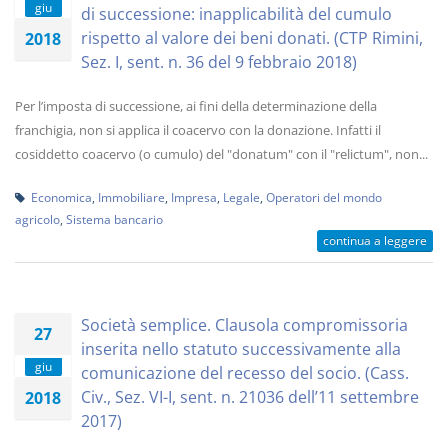
giu
di successione: inapplicabilità del cumulo
rispetto al valore dei beni donati. (CTP Rimini,
2018
Sez. I, sent. n. 36 del 9 febbraio 2018)
Per l’imposta di successione, ai fini della determinazione della
franchigia, non si applica il coacervo con la donazione. Infatti il
cosiddetto coacervo (o cumulo) del "donatum" con il "relictum", non...
Economica
,
Immobiliare
,
Impresa
,
Legale
,
Operatori del mondo
agricolo
,
Sistema bancario
continua a leggere
Società semplice. Clausola compromissoria
27
inserita nello statuto successivamente alla
giu
comunicazione del recesso del socio. (Cass.
Civ., Sez. VI-I, sent. n. 21036 dell’11 settembre
2018
2017)