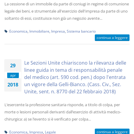
La cessione di un immobile da parte di coniugi in regime di comunione
legale dei beni, e strumentale all'esercizio dell'impresa da parte di uno
soltanto di essi, costituisce non già un negozio avente...
Economica
,
Immobiliare
,
Impresa
,
Sistema bancario
continua a leggere
Le Sezioni Unite chiariscono la rilevanza delle
29
linee guida in tema di responsabilità penale
apr
del medico (art. 590 cod. pen.) dopo l'entrata
un vigore della Gelli-Bianco. (Cass. Civ., Sez.
2018
Unite, sent. n. 8770 del 22 febbraio 2018)
L’esercente la professione sanitaria risponde, a titolo di colpa, per
morte o lesioni personali derivanti dall’esercizio di attività medico-
chirurgica: a) se l’evento si è verificato per colpa...
continua a leggere
Economica
,
Impresa
,
Legale