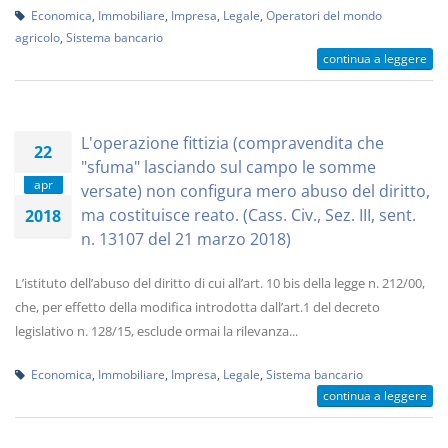
Economica
,
Immobiliare
,
Impresa
,
Legale
,
Operatori del mondo
agricolo
,
Sistema bancario
continua a leggere
L'operazione fittizia (compravendita che
22
"sfuma" lasciando sul campo le somme
apr
versate) non configura mero abuso del diritto,
ma costituisce reato. (Cass. Civ., Sez. III, sent.
2018
n. 13107 del 21 marzo 2018)
L’istituto dell’abuso del diritto di cui all’art. 10 bis della legge n. 212/00,
che, per effetto della modifica introdotta dall’art.1 del decreto
legislativo n. 128/15, esclude ormai la rilevanza...
Economica
,
Immobiliare
,
Impresa
,
Legale
,
Sistema bancario
continua a leggere