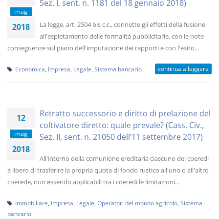
Sez. I, sent. n. 1181 del 18 gennaio 2018)
mag
La legge, art. 2504 bis c.c., connette gli effetti della fusione
2018
all'espletamento delle formalità pubblicitarie, con le note
conseguenze sul piano dell'imputazione dei rapporti e con l'esito...
continua a leggere
Economica
,
Impresa
,
Legale
,
Sistema bancario
Retratto successorio e diritto di prelazione del
12
coltivatore diretto: quale prevale? (Cass. Civ.,
mag
Sez. II, sent. n. 21050 dell’11 settembre 2017)
2018
All'interno della comunione ereditaria ciascuno dei coeredi
è libero di trasferire la propria quota di fondo rustico all'uno o all'altro
coerede, non essendo applicabili tra i coeredi le limitazioni...
Immobiliare
,
Impresa
,
Legale
,
Operatori del mondo agricolo
,
Sistema
bancario