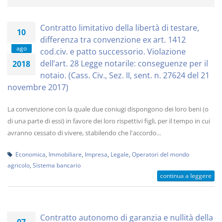
Contratto limitativo della libertà di testare,
10
differenza tra convenzione ex art. 1412
ago
cod.civ. e patto successorio. Violazione
dell’art. 28 Legge notarile: conseguenze per il
2018
notaio. (Cass. Civ., Sez. II, sent. n. 27624 del 21
novembre 2017)
La convenzione con la quale due coniugi dispongono dei loro beni (o
di una parte di essi) in favore dei loro rispettivi figli, per il tempo in cui
avranno cessato di vivere, stabilendo che l'accordo...
Economica
,
Immobiliare
,
Impresa
,
Legale
,
Operatori del mondo
agricolo
,
Sistema bancario
continua a leggere
Contratto autonomo di garanzia e nullità della