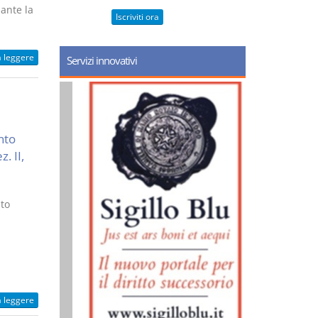
iante la
Iscriviti ora
a leggere
Servizi innovativi
nto
. II,
sto
a leggere