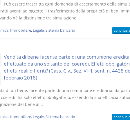
Può essere trascritta ogni domanda di accertamento della simul
ratti aventi ad oggetto il trasferimento della proprietà di beni immo
vando né la distinzione tra simulazione...
mica
,
Immobiliare
,
Legale
,
Sistema bancario
continua 
Vendita di bene facente parte di una comunione eredita
effettuato da uno soltanto dei coeredi. Effetti obbligatori
effetti reali differiti? (Cass. Civ., Sez. VI-II, sent. n. 4428 d
febbraio 2018)
ita di un bene, facente parte di una comunione ereditaria, da part
 coeredi, ha solo effetto obbligatorio, essendo la sua efficacia subo
gnazione del bene al...
mica
,
Immobiliare
,
Legale
,
Sistema bancario
continua 