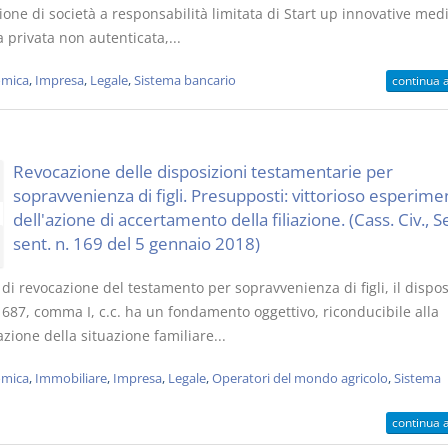
ione di società a responsabilità limitata di Start up innovative med
a privata non autenticata,...
mica
,
Impresa
,
Legale
,
Sistema bancario
continua 
Revocazione delle disposizioni testamentarie per
sopravvenienza di figli. Presupposti: vittorioso esperime
dell'azione di accertamento della filiazione. (Cass. Civ., Sez
sent. n. 169 del 5 gennaio 2018)
di revocazione del testamento per sopravvenienza di figli, il dispo
. 687, comma I, c.c. ha un fondamento oggettivo, riconducibile alla
zione della situazione familiare...
mica
,
Immobiliare
,
Impresa
,
Legale
,
Operatori del mondo agricolo
,
Sistema
continua 