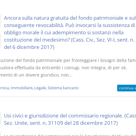
Ancora sulla natura gratuita del fondo patrimoniale e sul
conseguente revocabilità. Può invocarsi la sussistenza di
obbligo morale il cui adempimento si sostanzi nella
costituzione del medesimo? (Cass. Civ., Sez. VI-I, sent. n
del 6 dicembre 2017)
tuzione del fondo patrimoniale per fronteggiare i bisogni della fami
alora effettuata da entrambi i coniugi, non integra, di per sé,
ento di un dovere giuridico, non...
mica
,
Immobiliare
,
Legale
,
Sistema bancario
continua 
Usi civici e giurisdizione del commissario regionale. (Cass.
Sez. Unite, sent. n. 31109 del 28 dicembre 2017)