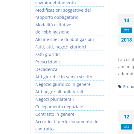
sovraindebitamento
Modificazioni soggettive del
rapporto obbligatorio
14
Modalità estintive
ott
dell'obbligazione
Alcune specie di obbligazioni
2018
Fatti, atti, negozi giuridici
Fatti giuridici
La costi
Prescrizione
anche qu
Decadenza
adempim
Atti giuridici in senso stretto
Negozio giuridico in genere
Econo
Atti negoziali unilaterali
Negozi plurilaterali
Collegamento negoziale
Contratto in genere
12
Accordo- il perfezionamento del
ott
contratto