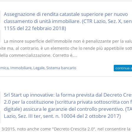
Assegnazione di rendita catastale superiore per nuovo
classamento di unità immobiliare. (CTR Lazio, Sez. X, sent
1155 del 22 febbraio 2018)
Prescrizione e
Rapporto e
La minore superficie dell'immobile non è penalizzante per la val
decadenza
relazione gi
ite ma, al contrario, è un elemento che lo rende più appetibile sott
D. Minussi
D. Minussi
della commercializzazione. Corretto è,...
Versione ebook
Versione eb
€ 4,19
(iva incl.)
(iva incl.)
mica
,
Immobiliare
,
Legale
,
Sistema bancario
continua 
Srl Start up innovative: la forma prevista dal Decreto Cre
2.0 per la costituzione (scrittura privata sottoscritta con 
digitale) assicura le garanzie del controllo preventivo. (T
Lazio, Sez. III ter, sent. n. 10004 del 2 ottobre 2017)
n. 3/2015, noto anche come "Decreto Crescita 2.0", nel consentire la