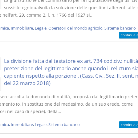
La giurisdizione del commissario per la liquidazione degli usi civi
sussiste ogniqualvolta la soluzione delle questioni afferenti alle
 nell’art. 29, comma 2, l. n. 1766 del 1927 si...
mica
,
Immobiliare
,
Legale
,
Operatori del mondo agricolo
,
Sistema bancario
continua 
La divisione fatta dal testatore ex art. 734 cod.civ.: nullit
preterizione del legittimario anche quando il relictum si
capiente rispetto alla porzione . (Cass. Civ., Sez. II, sent. 
del 22 marzo 2018)
sere accolta la domanda di nullità, proposta dal legittimario pret
tamento (o, in sostituzione del medesimo, da un suo erede, come
tosi nel caso di specie), della...
mica
,
Immobiliare
,
Legale
,
Sistema bancario
continua 