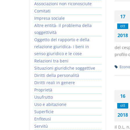
Associazioni non riconosciute
Comitati
17
Impresa sociale
Altre entità- il problema della
ott
soggettività
2018
I Vincoli Preliminari
Usufrutto Uso e
Oggetto del rapporto e della
Abitazione
relazione giuridica- i beni in
del cesp
D. Minussi
D. Minussi
senso giuridico e le cose
profilo 
Versione ebook
Versione ebook
€ 4,19
€ 4,19
Relazioni tra beni
(iva incl.)
(iva incl.)
Econo
Situazioni giuridiche soggettive
Diritti della personalità
Diritti reali in genere
Proprietà
16
Usufrutto
Uso e abitazione
ott
Superficie
2018
Enfiteusi
Servitù
Il D.L. 