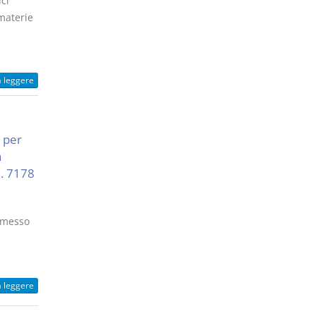
ci
 materie
a leggere
à per
a
n. 7178
ermesso
a leggere