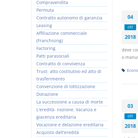
Compravendita
Permuta
04
Contratto autonomo di garanzia
Leasing
ott
Affiliazione commerciale
2018
(Franchising)
Factoring
deve con
Patti parasociali
o manut
Contratto di convivenza
Econo
Trust- atto costitutivo ed atto di
trasferimento
Convenzione di lottizzazione
Donazione
La successione a causa di morte
03
L'eredità- nozione. Vacanza e
ott
giacenza ereditaria
Vocazione e delazione ereditaria
2018
Acquisto dell'eredità