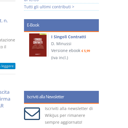
Tutti gli ultimi contributi >
. n.
E-Book
I Singoli Contratti
utazione
uridica
D. Minussi
L
o il
Versione ebook
€ 5,99
2
ook
(iva incl.)
€ 5,99
a leggere
(
scita
Iscriviti alla Newsletter
firma
AR
Iscriviti alla newsletter di
WikiJus per rimanere
sempre aggiornato!