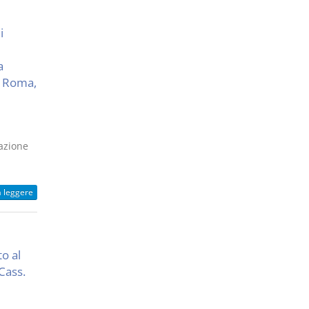
i
a
R Roma,
razione
a leggere
o al
Cass.