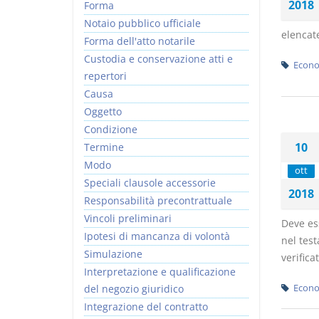
2018
Forma
Notaio pubblico ufficiale
elencate
Forma dell'atto notarile
Custodia e conservazione atti e
Econo
repertori
Causa
Oggetto
Condizione
10
Termine
Modo
ott
Speciali clausole accessorie
2018
Responsabilità precontrattuale
Vincoli preliminari
Deve es
Ipotesi di mancanza di volontà
nel tes
Simulazione
verifica
Interpretazione e qualificazione
del negozio giuridico
Econo
Integrazione del contratto