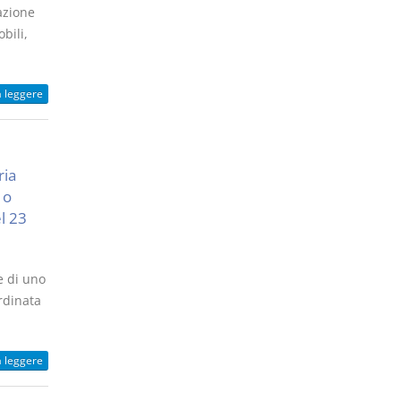
azione
bili,
a leggere
ria
 o
el 23
e di uno
rdinata
a leggere