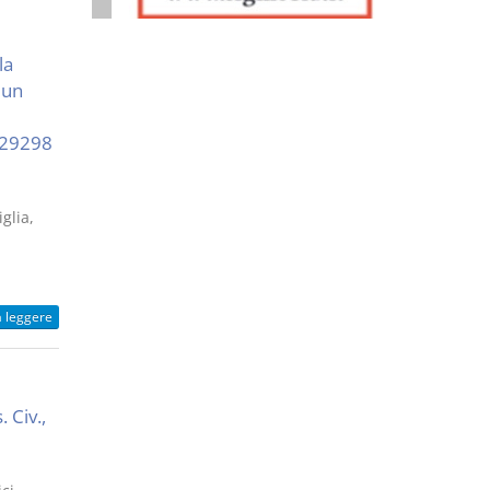
la
 un
. 29298
glia,
a leggere
 Civ.,