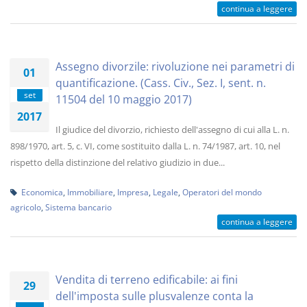
continua a leggere
Assegno divorzile: rivoluzione nei parametri di
01
quantificazione. (Cass. Civ., Sez. I, sent. n.
set
11504 del 10 maggio 2017)
2017
Il giudice del divorzio, richiesto dell'assegno di cui alla L. n.
898/1970, art. 5, c. VI, come sostituito dalla L. n. 74/1987, art. 10, nel
rispetto della distinzione del relativo giudizio in due...
Economica
,
Immobiliare
,
Impresa
,
Legale
,
Operatori del mondo
agricolo
,
Sistema bancario
continua a leggere
Vendita di terreno edificabile: ai fini
29
dell'imposta sulle plusvalenze conta la