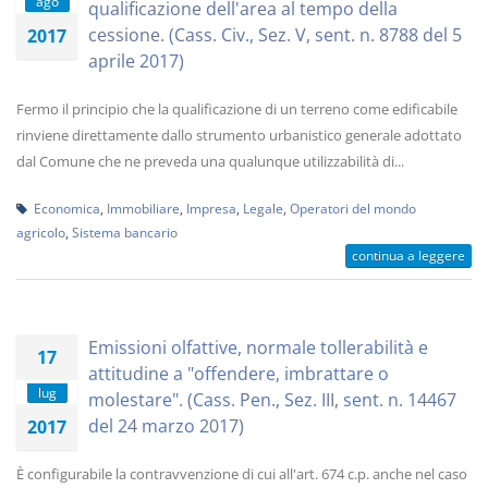
ago
qualificazione dell'area al tempo della
cessione. (Cass. Civ., Sez. V, sent. n. 8788 del 5
2017
aprile 2017)
Fermo il principio che la qualificazione di un terreno come edificabile
rinviene direttamente dallo strumento urbanistico generale adottato
dal Comune che ne preveda una qualunque utilizzabilità di...
Economica
,
Immobiliare
,
Impresa
,
Legale
,
Operatori del mondo
agricolo
,
Sistema bancario
continua a leggere
Emissioni olfattive, normale tollerabilità e
17
attitudine a "offendere, imbrattare o
lug
molestare". (Cass. Pen., Sez. III, sent. n. 14467
del 24 marzo 2017)
2017
È configurabile la contravvenzione di cui all'art. 674 c.p. anche nel caso