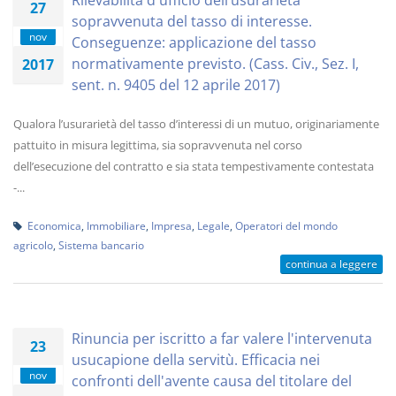
Rilevabilità d'ufficio dell’usurarietà
27
sopravvenuta del tasso di interesse.
nov
Conseguenze: applicazione del tasso
normativamente previsto. (Cass. Civ., Sez. I,
2017
sent. n. 9405 del 12 aprile 2017)
Qualora l’usurarietà del tasso d’interessi di un mutuo, originariamente
pattuito in misura legittima, sia sopravvenuta nel corso
dell’esecuzione del contratto e sia stata tempestivamente contestata
-...
Economica
,
Immobiliare
,
Impresa
,
Legale
,
Operatori del mondo
agricolo
,
Sistema bancario
continua a leggere
Rinuncia per iscritto a far valere l'intervenuta
23
usucapione della servitù. Efficacia nei
nov
confronti dell'avente causa del titolare del