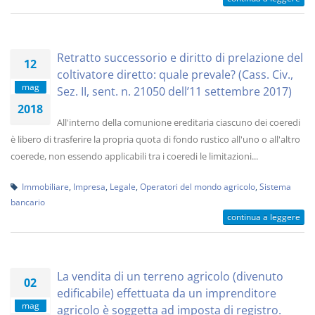
Retratto successorio e diritto di prelazione del
12
coltivatore diretto: quale prevale? (Cass. Civ.,
mag
Sez. II, sent. n. 21050 dell’11 settembre 2017)
2018
All'interno della comunione ereditaria ciascuno dei coeredi
è libero di trasferire la propria quota di fondo rustico all'uno o all'altro
coerede, non essendo applicabili tra i coeredi le limitazioni...
Immobiliare
,
Impresa
,
Legale
,
Operatori del mondo agricolo
,
Sistema
bancario
continua a leggere
La vendita di un terreno agricolo (divenuto
02
edificabile) effettuata da un imprenditore
mag
agricolo è soggetta ad imposta di registro.