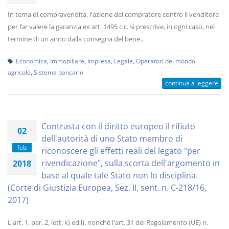
In tema di compravendita, l'azione del compratore contro il venditore
per far valere la garanzia ex art. 1495 c.c. si prescrive, in ogni caso, nel
termine di un anno dalla consegna del bene...
Economica
,
Immobiliare
,
Impresa
,
Legale
,
Operatori del mondo
agricolo
,
Sistema bancario
continua a leggere
Contrasta con il diritto europeo il rifiuto
02
dell'autorità di uno Stato membro di
feb
riconoscere gli effetti reali del legato "per
rivendicazione", sulla scorta dell'argomento in
2018
base al quale tale Stato non lo disciplina.
(Corte di Giustizia Europea, Sez. II, sent. n. C-218/16,
2017)
L'art. 1, par. 2, lett. k) ed l), nonché l'art. 31 del Regolamento (UE) n.