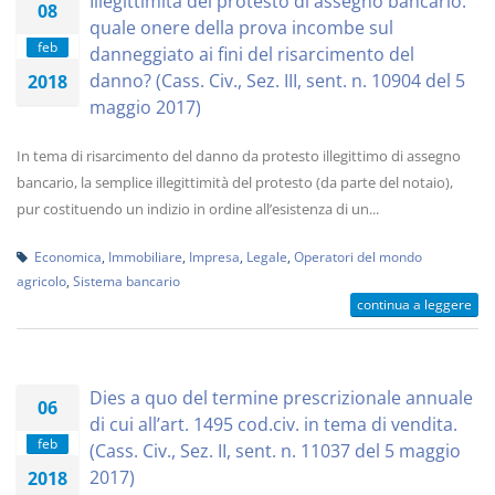
Illegittimità del protesto di assegno bancario:
08
quale onere della prova incombe sul
feb
danneggiato ai fini del risarcimento del
danno? (Cass. Civ., Sez. III, sent. n. 10904 del 5
2018
maggio 2017)
In tema di risarcimento del danno da protesto illegittimo di assegno
bancario, la semplice illegittimità del protesto (da parte del notaio),
pur costituendo un indizio in ordine all’esistenza di un...
Economica
,
Immobiliare
,
Impresa
,
Legale
,
Operatori del mondo
agricolo
,
Sistema bancario
continua a leggere
Dies a quo del termine prescrizionale annuale
06
di cui all’art. 1495 cod.civ. in tema di vendita.
feb
(Cass. Civ., Sez. II, sent. n. 11037 del 5 maggio
2017)
2018