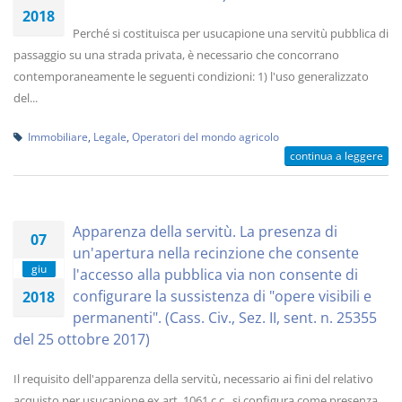
2018
Perché si costituisca per usucapione una servitù pubblica di
passaggio su una strada privata, è necessario che concorrano
contemporaneamente le seguenti condizioni: 1) l'uso generalizzato
del...
Immobiliare
,
Legale
,
Operatori del mondo agricolo
continua a leggere
Apparenza della servitù. La presenza di
07
un'apertura nella recinzione che consente
giu
l'accesso alla pubblica via non consente di
configurare la sussistenza di "opere visibili e
2018
permanenti". (Cass. Civ., Sez. II, sent. n. 25355
del 25 ottobre 2017)
Il requisito dell'apparenza della servitù, necessario ai fini del relativo
acquisto per usucapione ex art. 1061 c.c., si configura come presenza