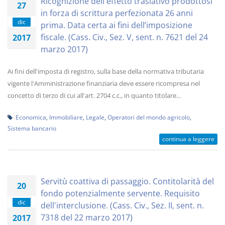
Ricognizione dell'effetto traslativo prodottosi
27
in forza di scrittura perfezionata 26 anni
dic
prima. Data certa ai fini dell’imposizione
fiscale. (Cass. Civ., Sez. V, sent. n. 7621 del 24
2017
marzo 2017)
Ai fini dell'imposta di registro, sulla base della normativa tributaria
vigente l'Amministrazione finanziaria deve essere ricompresa nel
concetto di terzo di cui all'art. 2704 c.c., in quanto titolare...
Economica
,
Immobiliare
,
Legale
,
Operatori del mondo agricolo
,
Sistema bancario
continua a leggere
Servitù coattiva di passaggio. Contitolarità del
20
fondo potenzialmente servente. Requisito
dic
dell'interclusione. (Cass. Civ., Sez. II, sent. n.
7318 del 22 marzo 2017)
2017