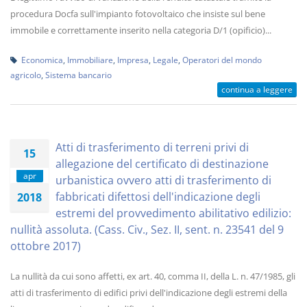
procedura Docfa sull'impianto fotovoltaico che insiste sul bene
immobile e correttamente inserito nella categoria D/1 (opificio)...
Economica
,
Immobiliare
,
Impresa
,
Legale
,
Operatori del mondo
agricolo
,
Sistema bancario
continua a leggere
Atti di trasferimento di terreni privi di
15
allegazione del certificato di destinazione
apr
urbanistica ovvero atti di trasferimento di
fabbricati difettosi dell'indicazione degli
2018
estremi del provvedimento abilitativo edilizio:
nullità assoluta. (Cass. Civ., Sez. II, sent. n. 23541 del 9
ottobre 2017)
La nullità da cui sono affetti, ex art. 40, comma II, della L. n. 47/1985, gli
atti di trasferimento di edifici privi dell'indicazione degli estremi della