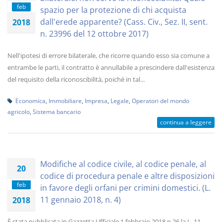
feb
spazio per la protezione di chi acquista
dall'erede apparente? (Cass. Civ., Sez. II, sent.
2018
n. 23996 del 12 ottobre 2017)
Nell'ipotesi di errore bilaterale, che ricorre quando esso sia comune a
entrambe le parti, il contratto è annullabile a prescindere dall'esistenza
del requisito della riconoscibilità, poiché in tal...
Economica
,
Immobiliare
,
Impresa
,
Legale
,
Operatori del mondo
agricolo
,
Sistema bancario
continua a leggere
Modifiche al codice civile, al codice penale, al
20
codice di procedura penale e altre disposizioni
feb
in favore degli orfani per crimini domestici. (L.
11 gennaio 2018, n. 4)
2018
È stata pubblicata in Gazzetta Ufficiale 1 febbraio 2018 n.26 la L. 11