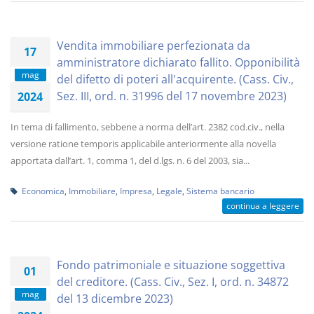
Vendita immobiliare perfezionata da
17
amministratore dichiarato fallito. Opponibilità
mag
del difetto di poteri all'acquirente. (Cass. Civ.,
Sez. III, ord. n. 31996 del 17 novembre 2023)
2024
In tema di fallimento, sebbene a norma dell’art. 2382 cod.civ., nella
versione ratione temporis applicabile anteriormente alla novella
apportata dall’art. 1, comma 1, del d.lgs. n. 6 del 2003, sia...
Economica
,
Immobiliare
,
Impresa
,
Legale
,
Sistema bancario
continua a leggere
Fondo patrimoniale e situazione soggettiva
01
del creditore. (Cass. Civ., Sez. I, ord. n. 34872
mag
del 13 dicembre 2023)