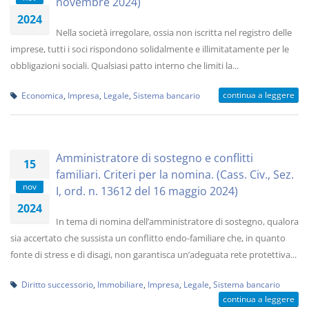
novembre 2024)
2024
Nella società irregolare, ossia non iscritta nel registro delle
imprese, tutti i soci rispondono solidalmente e illimitatamente per le
obbligazioni sociali. Qualsiasi patto interno che limiti la...
continua a leggere
Economica
,
Impresa
,
Legale
,
Sistema bancario
Amministratore di sostegno e conflitti
15
familiari. Criteri per la nomina. (Cass. Civ., Sez.
nov
I, ord. n. 13612 del 16 maggio 2024)
2024
In tema di nomina dell’amministratore di sostegno, qualora
sia accertato che sussista un conflitto endo-familiare che, in quanto
fonte di stress e di disagi, non garantisca un’adeguata rete protettiva...
Diritto successorio
,
Immobiliare
,
Impresa
,
Legale
,
Sistema bancario
continua a leggere