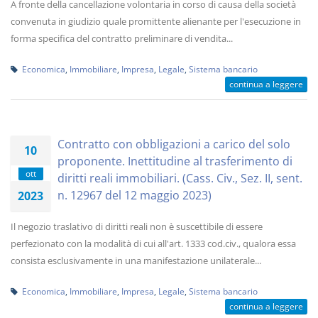
A fronte della cancellazione volontaria in corso di causa della società
convenuta in giudizio quale promittente alienante per l'esecuzione in
forma specifica del contratto preliminare di vendita...
Economica
,
Immobiliare
,
Impresa
,
Legale
,
Sistema bancario
continua a leggere
Contratto con obbligazioni a carico del solo
10
proponente. Inettitudine al trasferimento di
ott
diritti reali immobiliari. (Cass. Civ., Sez. II, sent.
n. 12967 del 12 maggio 2023)
2023
Il negozio traslativo di diritti reali non è suscettibile di essere
perfezionato con la modalità di cui all'art. 1333 cod.civ., qualora essa
consista esclusivamente in una manifestazione unilaterale...
Economica
,
Immobiliare
,
Impresa
,
Legale
,
Sistema bancario
continua a leggere