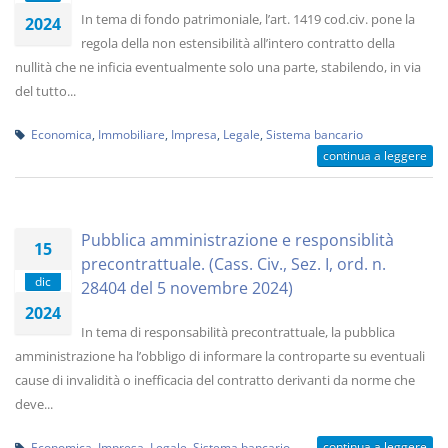
In tema di fondo patrimoniale, l’art. 1419 cod.civ. pone la
2024
regola della non estensibilità all’intero contratto della
nullità che ne inficia eventualmente solo una parte, stabilendo, in via
del tutto...
Economica
,
Immobiliare
,
Impresa
,
Legale
,
Sistema bancario
continua a leggere
Pubblica amministrazione e responsiblità
15
precontrattuale. (Cass. Civ., Sez. I, ord. n.
dic
28404 del 5 novembre 2024)
2024
In tema di responsabilità precontrattuale, la pubblica
amministrazione ha l’obbligo di informare la controparte su eventuali
cause di invalidità o inefficacia del contratto derivanti da norme che
deve...
continua a leggere
Economica
,
Impresa
,
Legale
,
Sistema bancario