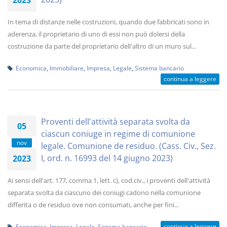
2023
In tema di distanze nelle costruzioni, quando due fabbricati sono in
aderenza, il proprietario di uno di essi non può dolersi della
costruzione da parte del proprietario dell'altro di un muro sul...
Economica
,
Immobiliare
,
Impresa
,
Legale
,
Sistema bancario
continua a leggere
Proventi dell'attività separata svolta da
05
ciascun coniuge in regime di comunione
nov
legale. Comunione de residuo. (Cass. Civ., Sez.
I, ord. n. 16993 del 14 giugno 2023)
2023
Ai sensi dell'art. 177, comma 1, lett. c), cod.civ., i proventi dell'attività
separata svolta da ciascuno dei coniugi cadono nella comunione
differita o de residuo ove non consumati, anche per fini...
continua a leggere
Economica
,
Impresa
,
Legale
,
Sistema bancario