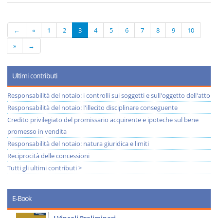
←
«
1
2
3
4
5
6
7
8
9
10
»
→
Ultimi contributi
Responsabilità del notaio: i controlli sui soggetti e sull'oggetto dell'atto
Responsabilità del notaio: l'illecito disciplinare conseguente
Credito privilegiato del promissario acquirente e ipoteche sul bene
promesso in vendita
Responsabilità del notaio: natura giuridica e limiti
Reciprocità delle concessioni
Tutti gli ultimi contributi >
E-Book