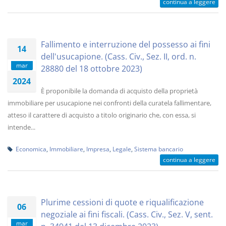
continua a leggere
Fallimento e interruzione del possesso ai fini
14
dell'usucapione. (Cass. Civ., Sez. II, ord. n.
mar
28880 del 18 ottobre 2023)
2024
È proponibile la domanda di acquisto della proprietà
immobiliare per usucapione nei confronti della curatela fallimentare,
atteso il carattere di acquisto a titolo originario che, con essa, si
intende...
Economica
,
Immobiliare
,
Impresa
,
Legale
,
Sistema bancario
continua a leggere
Plurime cessioni di quote e riqualificazione
06
negoziale ai fini fiscali. (Cass. Civ., Sez. V, sent.
mar