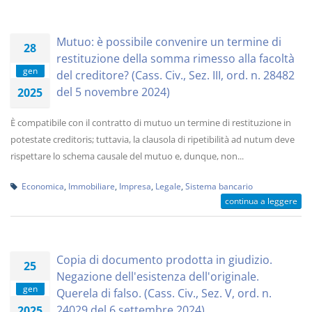
Mutuo: è possibile convenire un termine di
28
restituzione della somma rimesso alla facoltà
gen
del creditore? (Cass. Civ., Sez. III, ord. n. 28482
del 5 novembre 2024)
2025
È compatibile con il contratto di mutuo un termine di restituzione in
potestate creditoris; tuttavia, la clausola di ripetibilità ad nutum deve
rispettare lo schema causale del mutuo e, dunque, non...
Economica
,
Immobiliare
,
Impresa
,
Legale
,
Sistema bancario
continua a leggere
Copia di documento prodotta in giudizio.
25
Negazione dell'esistenza dell'originale.
gen
Querela di falso. (Cass. Civ., Sez. V, ord. n.
24029 del 6 settembre 2024)
2025