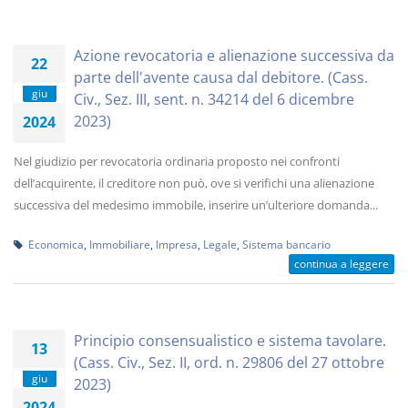
Azione revocatoria e alienazione successiva da
22
parte dell'avente causa dal debitore. (Cass.
giu
Civ., Sez. III, sent. n. 34214 del 6 dicembre
2023)
2024
Nel giudizio per revocatoria ordinaria proposto nei confronti
dell’acquirente, il creditore non può, ove si verifichi una alienazione
successiva del medesimo immobile, inserire un’ulteriore domanda...
Economica
,
Immobiliare
,
Impresa
,
Legale
,
Sistema bancario
continua a leggere
Principio consensualistico e sistema tavolare.
13
(Cass. Civ., Sez. II, ord. n. 29806 del 27 ottobre
giu
2023)
2024