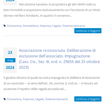
Nel sistema tavolare, la proprietà e gli altri diritti reali su
beni immobili si acquistano esclusivamente con l’iscrizione di un titolo
idoneo nel libro fondiario, in quanto il consenso...
Economica
,
Immobiliare
,
Impresa
,
Legale
,
Sistema bancario
continua a leggere
Associazione riconosciuta. Deliberazione di
23
esclusione dell'associato. Impugnazione.
mag
(Cass. Civ., Sez. III, ord. n. 29655 del 25 ottobre
2023)
2024
Il giudice dinanzi al quale sia stata impugnata la delibera di esclusione
di un associato – ai sensi dell’art. 24, comma 3, cod.civ. – è tenuto ad
accertare il rispetto delle regole procedurali,...
continua a leggere
Economica
,
Impresa
,
Legale
,
Sistema bancario