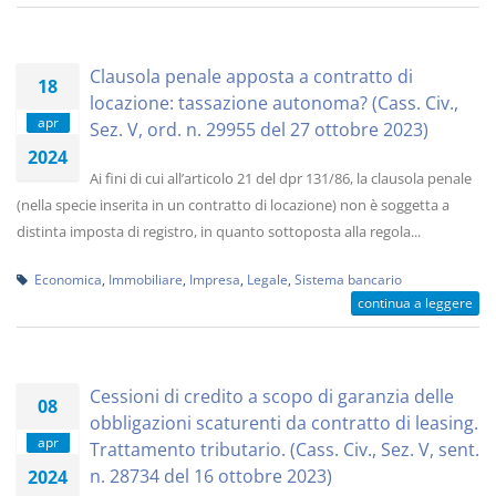
Clausola penale apposta a contratto di
18
locazione: tassazione autonoma? (Cass. Civ.,
apr
Sez. V, ord. n. 29955 del 27 ottobre 2023)
2024
Ai fini di cui all’articolo 21 del dpr 131/86, la clausola penale
(nella specie inserita in un contratto di locazione) non è soggetta a
distinta imposta di registro, in quanto sottoposta alla regola...
Economica
,
Immobiliare
,
Impresa
,
Legale
,
Sistema bancario
continua a leggere
Cessioni di credito a scopo di garanzia delle
08
obbligazioni scaturenti da contratto di leasing.
apr
Trattamento tributario. (Cass. Civ., Sez. V, sent.
n. 28734 del 16 ottobre 2023)
2024