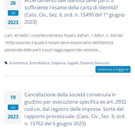
Accertamento dell'identità delle parti. E'
28
sufficiente l'esame della carta di identità?
ott
(Cass. Civ., Sez. II, ord. n. 15490 del 1° giugno
2023)
2023
L’art. 49 della l. notarile (nel testo fissato dall’art. 1 della l. n. 333 del
1976) secondo il quale il notaio deve essere certo dell’identità
personale delle parti e può raggiungere tale certezza,...
Economica
,
Immobiliare
,
Impresa
,
Legale
,
Sistema bancario
continua a leggere
Cancellazione della società convenuta in
19
giudizio per esecuzione specifica ex art. 2932
ott
cod.civ. dal registro delle imprese. Sorte del
rapporto processuale. (Cass. Civ., Sez. II, ord.
2023
n. 15762 del 6 giugno 2023)