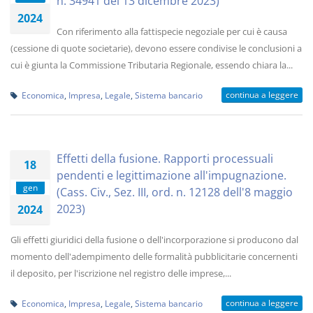
n. 34941 del 13 dicembre 2023)
2024
Con riferimento alla fattispecie negoziale per cui è causa
(cessione di quote societarie), devono essere condivise le conclusioni a
cui è giunta la Commissione Tributaria Regionale, essendo chiara la...
continua a leggere
Economica
,
Impresa
,
Legale
,
Sistema bancario
Effetti della fusione. Rapporti processuali
18
pendenti e legittimazione all'impugnazione.
gen
(Cass. Civ., Sez. III, ord. n. 12128 dell'8 maggio
2023)
2024
Gli effetti giuridici della fusione o dell'incorporazione si producono dal
momento dell'adempimento delle formalità pubblicitarie concernenti
il deposito, per l'iscrizione nel registro delle imprese,...
continua a leggere
Economica
,
Impresa
,
Legale
,
Sistema bancario