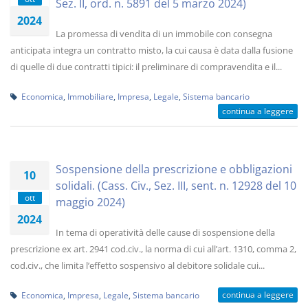
Sez. II, ord. n. 5891 del 5 marzo 2024)
2024
La promessa di vendita di un immobile con consegna
anticipata integra un contratto misto, la cui causa è data dalla fusione
di quelle di due contratti tipici: il preliminare di compravendita e il...
Economica
,
Immobiliare
,
Impresa
,
Legale
,
Sistema bancario
continua a leggere
Sospensione della prescrizione e obbligazioni
10
solidali. (Cass. Civ., Sez. III, sent. n. 12928 del 10
ott
maggio 2024)
2024
In tema di operatività delle cause di sospensione della
prescrizione ex art. 2941 cod.civ., la norma di cui all’art. 1310, comma 2,
cod.civ., che limita l’effetto sospensivo al debitore solidale cui...
continua a leggere
Economica
,
Impresa
,
Legale
,
Sistema bancario