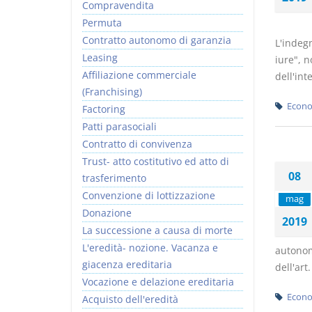
Compravendita
Permuta
Contratto autonomo di garanzia
L'indegn
Leasing
iure", 
Affiliazione commerciale
dell'in
(Franchising)
Econo
Factoring
Patti parasociali
Contratto di convivenza
Trust- atto costitutivo ed atto di
08
trasferimento
Convenzione di lottizzazione
mag
Donazione
2019
La successione a causa di morte
L'eredità- nozione. Vacanza e
autonoma
giacenza ereditaria
dell'art.
Vocazione e delazione ereditaria
Econo
Acquisto dell'eredità