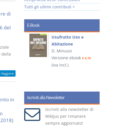
Tutti gli ultimi contributi >
re di
E-Book
26 del
liminari
Usufrutto Uso e
Abitazione
ziale
D. Minussi
 della
ook
Versione ebook
€ 4,19
€ 4,19
(iva incl.)
(
a leggere
Iscriviti alla Newsletter
nto in
Iscriviti alla newsletter di
po
WikiJus per rimanere
e 2018)
sempre aggiornato!