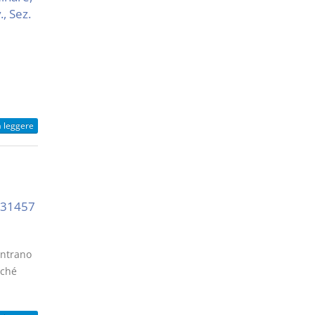
, Sez.
a leggere
e
. 31457
entrano
nché