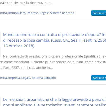
 2847 cod.civ. per la rinnovazione...
mica
,
Immobiliare
,
Impresa
,
Legale
,
Sistema bancario
continua 
Mandato oneroso o contratto di prestazione d'opera? I
di recesso la cosa cambia. (Cass. Civ., Sez. II, sent. n. 256
15 ottobre 2018)
Nel contratto di prestazione d'opera professionale (qualificabile
non come mandato), il cliente può recedere ad nutum, come previst
all'art. 2237, co. 1 c.c., anche in...
mica
,
Impresa
,
Legale
,
Sistema bancario
continua 
Le menzioni urbanistiche che la legge prevede a pena di 
non si applicano alle negoziazioni aventi carattere preli