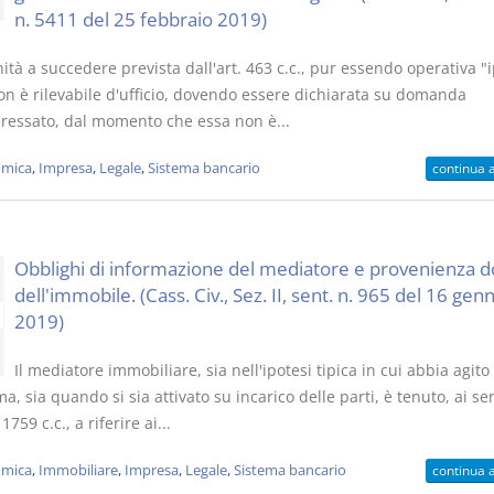
n. 5411 del 25 febbraio 2019)
ità a succedere prevista dall'art. 463 c.c., pur essendo operativa "
non è rilevabile d'ufficio, dovendo essere dichiarata su domanda
teressato, dal momento che essa non è...
mica
,
Impresa
,
Legale
,
Sistema bancario
continua 
Obblighi di informazione del mediatore e provenienza d
dell'immobile. (Cass. Civ., Sez. II, sent. n. 965 del 16 gen
2019)
Il mediatore immobiliare, sia nell'ipotesi tipica in cui abbia agito 
, sia quando si sia attivato su incarico delle parti, è tenuto, ai se
 1759 c.c., a riferire ai...
mica
,
Immobiliare
,
Impresa
,
Legale
,
Sistema bancario
continua 