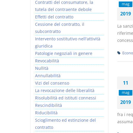
Contratti del consumatore, la
mag
tutela del contraente debole
2019
Effetti del contratto
Cessione del contratto, il
La sanzi
subcontratto
riferime
Intervento sostitutivo nell'attività
concessi
giuridica
Patologie negoziali in genere
Econo
Revocabilità
Nullità
Annullabilità
11
Vizi del consenso
La revocazione delle liberalità
mag
Risolubilità ed istituti connessi
2019
Rescindibilità
Riducibilità
fra i re
Scioglimento ed estinzione del
assuman
contratto