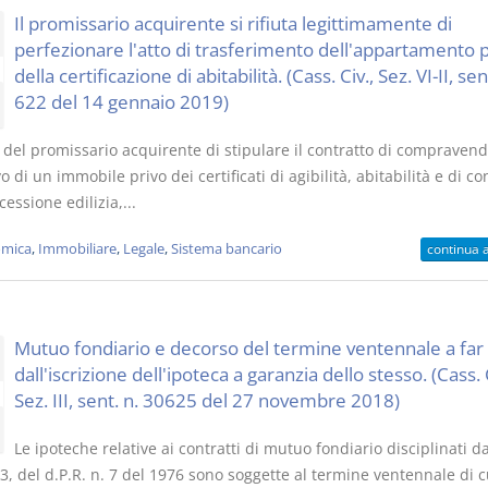
Il promissario acquirente si rifiuta legittimamente di
perfezionare l'atto di trasferimento dell'appartamento p
della certificazione di abitabilità. (Cass. Civ., Sez. VI-II, sen
622 del 14 gennaio 2019)
to del promissario acquirente di stipulare il contratto di compravend
vo di un immobile privo dei certificati di agibilità, abitabilità e di c
cessione edilizia,...
mica
,
Immobiliare
,
Legale
,
Sistema bancario
continua 
Mutuo fondiario e decorso del termine ventennale a fa
dall'iscrizione dell'ipoteca a garanzia dello stesso. (Cass. C
Sez. III, sent. n. 30625 del 27 novembre 2018)
Le ipoteche relative ai contratti di mutuo fondiario disciplinati dal
, del d.P.R. n. 7 del 1976 sono soggette al termine ventennale di c