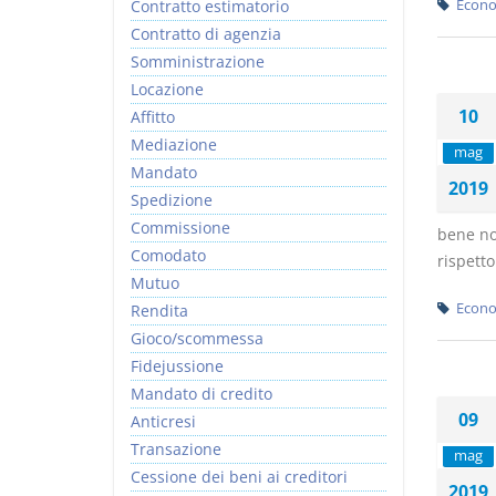
Contratto estimatorio
Econo
Contratto di agenzia
Somministrazione
Locazione
10
Affitto
Mediazione
mag
Mandato
2019
Spedizione
Commissione
bene no
Comodato
rispetto
Mutuo
Econo
Rendita
Gioco/scommessa
Fidejussione
Mandato di credito
09
Anticresi
Transazione
mag
Cessione dei beni ai creditori
2019