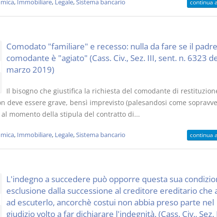
mica
,
Immobiliare
,
Legale
,
Sistema bancario
continua 
Comodato "familiare" e recesso: nulla da fare se il padr
comodante è "agiato" (Cass. Civ., Sez. III, sent. n. 6323 de
marzo 2019)
Il bisogno che giustifica la richiesta del comodante di restituzion
n deve essere grave, bensì imprevisto (palesandosi come sopravv
 al momento della stipula del contratto di...
mica
,
Immobiliare
,
Legale
,
Sistema bancario
continua 
L'indegno a succedere può opporre questa sua condizio
esclusione dalla successione al creditore ereditario che 
ad escuterlo, ancorchè costui non abbia preso parte nel
giudizio volto a far dichiarare l'indegnità. (Cass. Civ., Sez. 