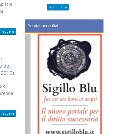
apitale
Iscriviti ora
la
Servizi innovativi
a leggere
ce
e del
o 2019)
o di
mprenda
a leggere