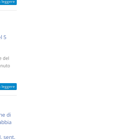
a leggere
e
l 5
e del
enuto
a leggere
ne di
abbia
I, sent.