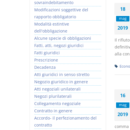
sovraindebitamento
18
Modificazioni soggettive del
rapporto obbligatorio
mag
Modalità estintive
2019
dell'obbligazione
Alcune specie di obbligazioni
Il rifiu
Fatti, atti, negozi giuridici
definiti
Fatti giuridici
alla con
Prescrizione
Econo
Decadenza
Atti giuridici in senso stretto
Negozio giuridico in genere
Atti negoziali unilaterali
16
Negozi plurilaterali
Collegamento negoziale
mag
Contratto in genere
2019
Accordo- il perfezionamento del
contratto
comma 3