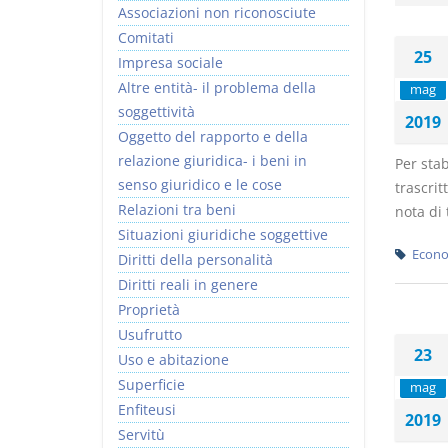
Associazioni non riconosciute
Comitati
25
Impresa sociale
Altre entità- il problema della
mag
soggettività
2019
Oggetto del rapporto e della
relazione giuridica- i beni in
Per stab
senso giuridico e le cose
trascrit
Relazioni tra beni
nota di 
Situazioni giuridiche soggettive
Econo
Diritti della personalità
Diritti reali in genere
Proprietà
Usufrutto
23
Uso e abitazione
Superficie
mag
Enfiteusi
2019
Servitù