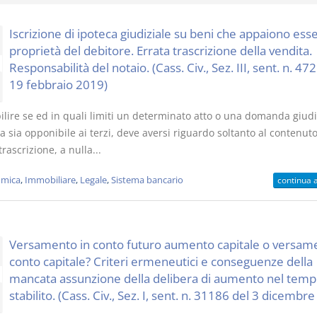
Iscrizione di ipoteca giudiziale su beni che appaiono esse
proprietà del debitore. Errata trascrizione della vendita.
Responsabilità del notaio. (Cass. Civ., Sez. III, sent. n. 47
19 febbraio 2019)
I Vincoli Pre
ilire se ed in quali limiti un determinato atto o una domanda giudi
D. Minussi
ta sia opponibile ai terzi, deve aversi riguardo soltanto al contenuto
Versione eb
trascrizione, a nulla...
(iva incl.)
mica
,
Immobiliare
,
Legale
,
Sistema bancario
continua 
Versamento in conto futuro aumento capitale o versame
conto capitale? Criteri ermeneutici e conseguenze della
mancata assunzione della delibera di aumento nel tem
stabilito. (Cass. Civ., Sez. I, sent. n. 31186 del 3 dicembr