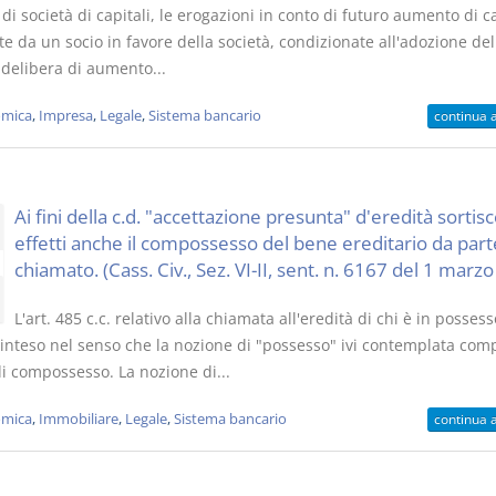
di società di capitali, le erogazioni in conto di futuro aumento di c
te da un socio in favore della società, condizionate all'adozione del
 delibera di aumento...
mica
,
Impresa
,
Legale
,
Sistema bancario
continua 
Ai fini della c.d. "accettazione presunta" d'eredità sortis
effetti anche il compossesso del bene ereditario da part
chiamato. (Cass. Civ., Sez. VI-II, sent. n. 6167 del 1 marz
L'art. 485 c.c. relativo alla chiamata all'eredità di chi è in possess
 inteso nel senso che la nozione di "possesso" ivi contemplata co
di compossesso. La nozione di...
mica
,
Immobiliare
,
Legale
,
Sistema bancario
continua 