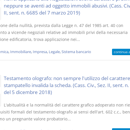
neppure se aventi ad oggetto immobili abusivi. (Cass. Civ.
II, sent. n. 6685 del 7 marzo 2019)
one della nullità, prevista dalla Legge n. 47 del 1985 art. 40 con
nto a vicende negoziali relative ad immobili privi della necessaria
one edificatoria, trova applicazione nei...
mica
,
Immobiliare
,
Impresa
,
Legale
,
Sistema bancario
continua 
Testamento olografo: non sempre l'utilizzo del caratter
stampatello invalida la scheda. (Cass. Civ., Sez. II, sent. n
del 5 dicembre 2018)
L'abitualità e la normalità del carattere grafico adoperato non ri
quisiti formali del testamento olografo ai sensi dell'art. 602 c.c., be
o un pregnante valore probatorio...