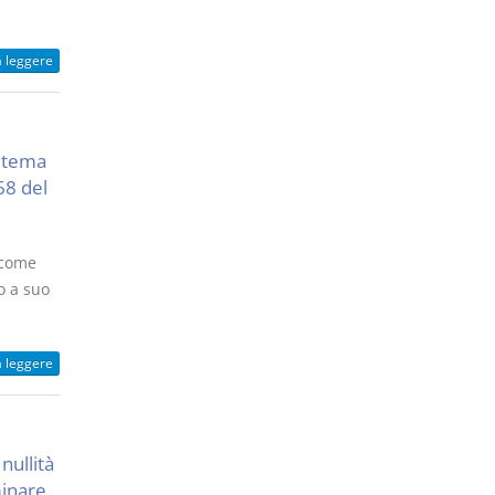
a leggere
n tema
68 del
 come
o a suo
a leggere
nullità
minare,