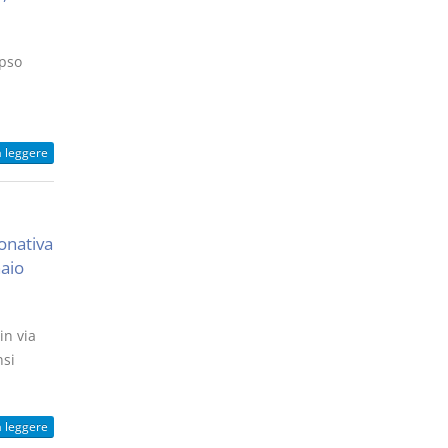
ipso
a leggere
onativa
naio
in via
nsi
a leggere