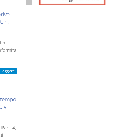
rivo
t. n.
ita
onformità
a leggere
r tempo
iv.,
l'art. 4,
ui