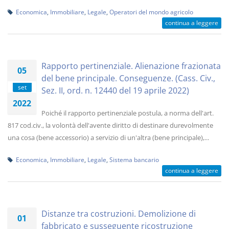
Economica
,
Immobiliare
,
Legale
,
Operatori del mondo agricolo
continua a leggere
Rapporto pertinenziale. Alienazione frazionata
05
del bene principale. Conseguenze. (Cass. Civ.,
set
Sez. II, ord. n. 12440 del 19 aprile 2022)
2022
Poiché il rapporto pertinenziale postula, a norma dell'art.
817 cod.civ., la volontà dell'avente diritto di destinare durevolmente
una cosa (bene accessorio) a servizio di un'altra (bene principale),...
Economica
,
Immobiliare
,
Legale
,
Sistema bancario
continua a leggere
Distanze tra costruzioni. Demolizione di
01
fabbricato e susseguente ricostruzione