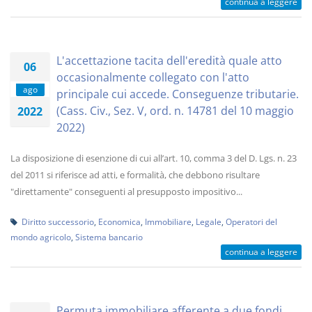
continua a leggere
L'accettazione tacita dell'eredità quale atto
06
occasionalmente collegato con l'atto
ago
principale cui accede. Conseguenze tributarie.
(Cass. Civ., Sez. V, ord. n. 14781 del 10 maggio
2022
2022)
La disposizione di esenzione di cui all’art. 10, comma 3 del D. Lgs. n. 23
del 2011 si riferisce ad atti, e formalità, che debbono risultare
"direttamente" conseguenti al presupposto impositivo...
Diritto successorio
,
Economica
,
Immobiliare
,
Legale
,
Operatori del
mondo agricolo
,
Sistema bancario
continua a leggere
Permuta immobiliare afferente a due fondi