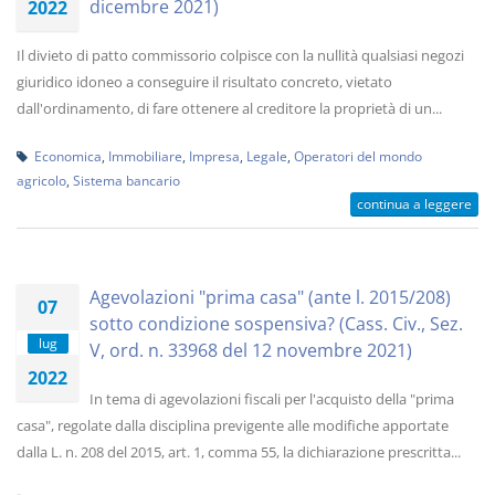
dicembre ​2021)
2022
Il divieto di patto commissorio colpisce con la nullità qualsiasi negozi
giuridico idoneo a conseguire il risultato concreto, vietato
dall'ordinamento, di fare ottenere al creditore la proprietà di un...
Economica
,
Immobiliare
,
Impresa
,
Legale
,
Operatori del mondo
agricolo
,
Sistema bancario
continua a leggere
Agevolazioni "prima casa" (ante l. 2015/208)
07
sotto condizione sospensiva? (Cass. Civ., Sez.
lug
V, ord. n. 33968 del 12 novembre 2021)
2022
In tema di agevolazioni fiscali per l'acquisto della "prima
casa", regolate dalla disciplina previgente alle modifiche apportate
dalla L. n. 208 del 2015, art. 1, comma 55, la dichiarazione prescritta...