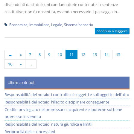
discendenti da statuizioni condannatorie contenute in sentenze
costitutive, non è consentita, essendo necessario il passaggio in...
Economica
,
Immobiliare
,
Legale
,
Sistema bancario
continua a leggere
←
«
7
8
9
10
11
12
13
14
15
16
»
→
Ultimi contributi
Responsabilità del notaio: i controlli sui soggetti e sull'oggetto dell'atto
Responsabilità del notaio: l'illecito disciplinare conseguente
Credito privilegiato del promissario acquirente e ipoteche sul bene
promesso in vendita
Responsabilità del notaio: natura giuridica e limiti
Reciprocità delle concessioni