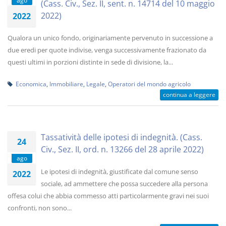
ago
(Cass. Civ., Sez. II, sent. n. 14714 del 10 maggio
2022)
2022
Qualora un unico fondo, originariamente pervenuto in successione a
due eredi per quote indivise, venga successivamente frazionato da
questi ultimi in porzioni distinte in sede di divisione, la...
Economica
,
Immobiliare
,
Legale
,
Operatori del mondo agricolo
continua a leggere
Tassatività delle ipotesi di indegnità. (Cass.
24
Civ., Sez. II, ord. n. 13266 del 28 aprile 2022)
ago
Le ipotesi di indegnità, giustificate dal comune senso
2022
sociale, ad ammettere che possa succedere alla persona
offesa colui che abbia commesso atti particolarmente gravi nei suoi
confronti, non sono...