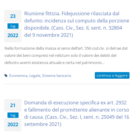
Riunione fittizia. Fidejussione rilasciata dal
23
defunto: incidenza sul computo della porzione
lug
disponibile. (Cass. Civ., Sez. II, sent. n. 32804
del 9 novembre 2021)
2022
Nella formazione della massa ai sensi dell’art. 556 cod.civ. si detrae dal
valore dei beni compresi nel relictum solo il valore dei debiti del
defunto aventi esistenza attuale e certa nel patrimonio...
continua a leggere
Economica
,
Legale
,
Sistema bancario
Domanda di esecuzione specifica ex art. 2932
21
e fallimento del promittente alienante in corso
lug
di causa. (Cass. Civ., Sez. I, sent. n. 25049 del 16
settembre 2021)
2022