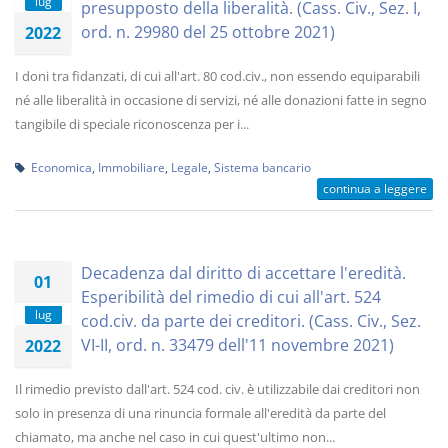
lug
presupposto della liberalità. (Cass. Civ., Sez. I,
ord. n. 29980 del 25 ottobre 2021)
2022
I doni tra fidanzati, di cui all'art. 80 cod.civ., non essendo equiparabili
né alle liberalità in occasione di servizi, né alle donazioni fatte in segno
tangibile di speciale riconoscenza per i...
Economica
,
Immobiliare
,
Legale
,
Sistema bancario
continua a leggere
Decadenza dal diritto di accettare l'eredità.
01
Esperibilità del rimedio di cui all'art. 524
lug
cod.civ. da parte dei creditori. (Cass. Civ., Sez.
VI-II, ord. n. 33479 dell'11 novembre 2021)
2022
Il rimedio previsto dall'art. 524 cod. civ. è utilizzabile dai creditori non
solo in presenza di una rinuncia formale all'eredità da parte del
chiamato, ma anche nel caso in cui quest'ultimo non...