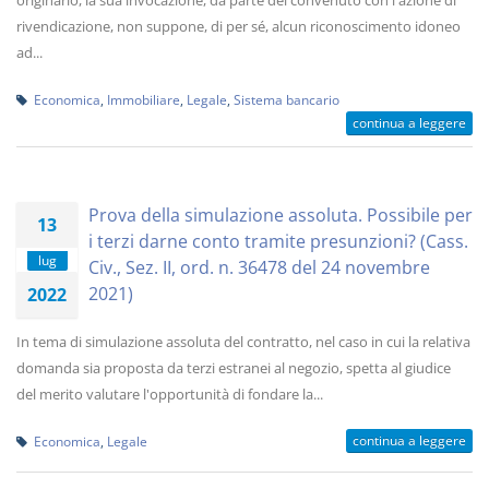
originario, la sua invocazione, da parte del convenuto con l'azione di
rivendicazione, non suppone, di per sé, alcun riconoscimento idoneo
ad...
Economica
,
Immobiliare
,
Legale
,
Sistema bancario
continua a leggere
Prova della simulazione assoluta. Possibile per
13
i terzi darne conto tramite presunzioni? (Cass.
lug
Civ., Sez. II, ord. n. 36478 del 24 novembre
2021)
2022
In tema di simulazione assoluta del contratto, nel caso in cui la relativa
domanda sia proposta da terzi estranei al negozio, spetta al giudice
del merito valutare l'opportunità di fondare la...
continua a leggere
Economica
,
Legale