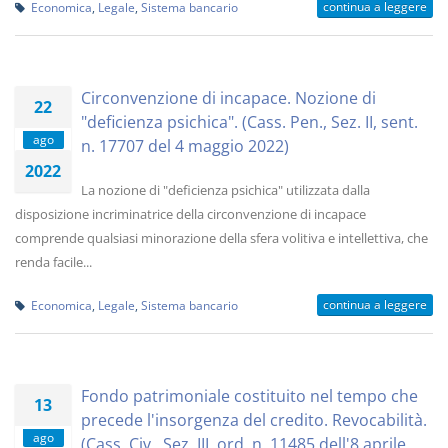
continua a leggere
Economica
,
Legale
,
Sistema bancario
Circonvenzione di incapace. Nozione di
22
"deficienza psichica". (Cass. Pen., Sez. II, sent.
ago
n. 17707 del 4 maggio 2022)
2022
La nozione di "deficienza psichica" utilizzata dalla
disposizione incriminatrice della circonvenzione di incapace
comprende qualsiasi minorazione della sfera volitiva e intellettiva, che
renda facile...
continua a leggere
Economica
,
Legale
,
Sistema bancario
Fondo patrimoniale costituito nel tempo che
13
precede l'insorgenza del credito. Revocabilità.
ago
(Cass. Civ., Sez. III, ord. n. 11485 dell'8 aprile