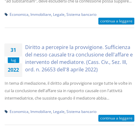
"ad substantiam", deve escludersi che la confessione possa supplire...
Economica
,
Immobiliare
,
Legale
,
Sistema bancario
continua a leggere
Diritto a percepire la provvigione. Sufficienza
31
del nesso causale tra conclusione dell'affare e
lug
intervento del mediatore. (Cass. Civ., Sez. III,
ord. n. 26653 dell'8 aprile 2022)
2022
In tema di mediazione, il diritto alla provvigione sorge tutte le volte in
cui la conclusione dell'affare sia in rapporto causale con l'attività
intermediatrice, che sussiste quando il mediatore abbia...
Economica
,
Immobiliare
,
Legale
,
Sistema bancario
continua a leggere