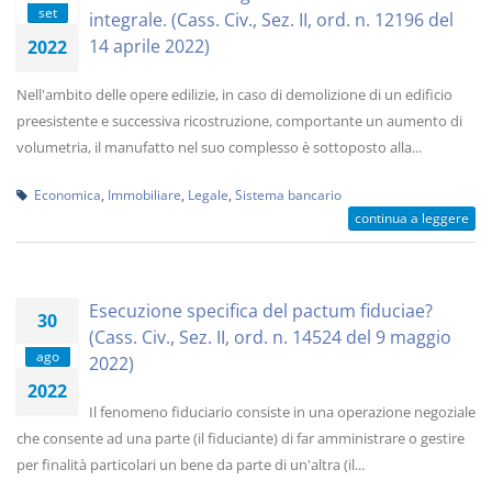
set
integrale. (Cass. Civ., Sez. II, ord. n. 12196 del
14 aprile 2022)
2022
Nell'ambito delle opere edilizie, in caso di demolizione di un edificio
preesistente e successiva ricostruzione, comportante un aumento di
volumetria, il manufatto nel suo complesso è sottoposto alla...
Economica
,
Immobiliare
,
Legale
,
Sistema bancario
continua a leggere
Esecuzione specifica del pactum fiduciae?
30
(Cass. Civ., Sez. II, ord. n. 14524 del 9 maggio
ago
2022)
2022
Il fenomeno fiduciario consiste in una operazione negoziale
che consente ad una parte (il fiduciante) di far amministrare o gestire
per finalità particolari un bene da parte di un'altra (il...