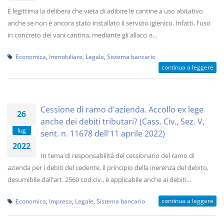
È legittima la delibera che vieta di adibire le cantine a uso abitativo
anche se non è ancora stato installato il servizio igienico. Infatti, l'uso
in concreto dei vani cantina, mediante gli allacci e...
Economica
,
Immobiliare
,
Legale
,
Sistema bancario
continua a leggere
Cessione di ramo d'azienda. Accollo ex lege
26
anche dei debiti tributari? (Cass. Civ., Sez. V,
lug
sent. n. 11678 dell'11 aprile 2022)
2022
In tema di responsabilità del cessionario del ramo di
azienda per i debiti del cedente, il principio della inerenza del debito,
desumibile dall'art. 2560 cod.civ., è applicabile anche ai debiti...
continua a leggere
Economica
,
Impresa
,
Legale
,
Sistema bancario