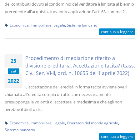
dei contribuiti dovuti al condominio dal venditore è limitata al biennio
precedente all'acquisto, trovando applicazione l'art. 63, comma 2,...
Economica
,
Immobiliare
,
Legale
,
Sistema bancario
continua a leggere
Procedimento di mediazione riferito a
25
divisione ereditaria. Accettazione tacita? (Cass.
set
Civ., Sez. VI-II, ord. n. 10655 del 1 aprile 2022)
2022
L'accettazione dell'eredità in forma tacita avviene ove il
chiamato all'eredità compia un atto che necessariamente
presupponga la volontà di accettare la medesima e che egli non
avrebbe il diritto di...
Economica
,
Immobiliare
,
Legale
,
Operatori del mondo agricolo
,
Sistema bancario
continua a leggere