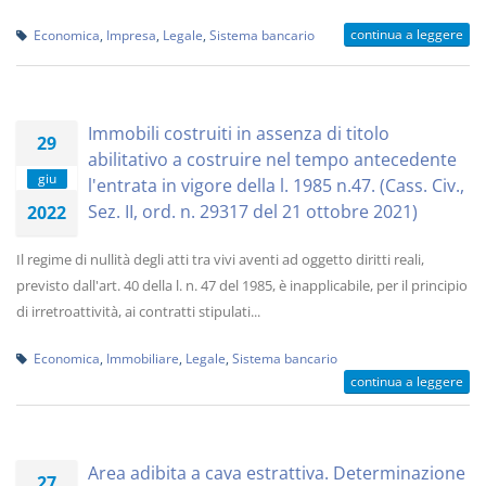
continua a leggere
Economica
,
Impresa
,
Legale
,
Sistema bancario
Immobili costruiti in assenza di titolo
29
abilitativo a costruire nel tempo antecedente
giu
l'entrata in vigore della l. 1985 n.47. (Cass. Civ.,
Sez. II, ord. n. 29317 del 21 ottobre 2021)
2022
Il regime di nullità degli atti tra vivi aventi ad oggetto diritti reali,
previsto dall'art. 40 della l. n. 47 del 1985, è inapplicabile, per il principio
di irretroattività, ai contratti stipulati...
Economica
,
Immobiliare
,
Legale
,
Sistema bancario
continua a leggere
Area adibita a cava estrattiva. Determinazione
27