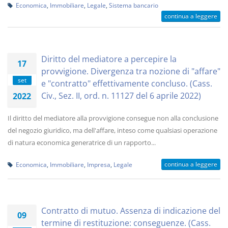
Economica
,
Immobiliare
,
Legale
,
Sistema bancario
continua a leggere
Diritto del mediatore a percepire la
17
provvigione. Divergenza tra nozione di "affare"
set
e "contratto" effettivamente concluso. (Cass.
Civ., Sez. II, ord. n. 11127 del 6 aprile 2022)
2022
Il diritto del mediatore alla provvigione consegue non alla conclusione
del negozio giuridico, ma dell'affare, inteso come qualsiasi operazione
di natura economica generatrice di un rapporto...
continua a leggere
Economica
,
Immobiliare
,
Impresa
,
Legale
Contratto di mutuo. Assenza di indicazione del
09
termine di restituzione: conseguenze. (Cass.