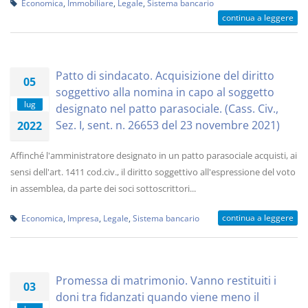
Economica
,
Immobiliare
,
Legale
,
Sistema bancario
continua a leggere
Patto di sindacato. Acquisizione del diritto
05
soggettivo alla nomina in capo al soggetto
lug
designato nel patto parasociale. (Cass. Civ.,
Sez. I, sent. n. 26653 del 23 novembre 2021)
2022
Affinché l'amministratore designato in un patto parasociale acquisti, ai
sensi dell'art. 1411 cod.civ., il diritto soggettivo all'espressione del voto
in assemblea, da parte dei soci sottoscrittori...
continua a leggere
Economica
,
Impresa
,
Legale
,
Sistema bancario
Promessa di matrimonio. Vanno restituiti i
03
doni tra fidanzati quando viene meno il