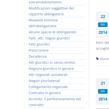
sovraindebitamento
Modificazioni soggettive del
rapporto obbligatorio
22
Modalità estintive
feb
dell'obbligazione
Alcune specie di obbligazioni
2014
Fatti, atti, negozi giuridici
beni de
Fatti giuridici
accogli
Prescrizione
Decadenza
Econo
Atti giuridici in senso stretto
Negozio giuridico in genere
Atti negoziali unilaterali
Negozi plurilaterali
21
Collegamento negoziale
feb
Contratto in genere
2014
Accordo- il perfezionamento del
contratto