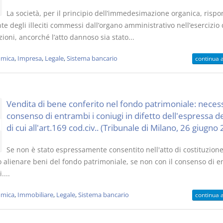
La società, per il principio dell’immedesimazione organica, risp
te degli illeciti commessi dall’organo amministrativo nell’esercizio 
ioni, ancorché l’atto dannoso sia stato...
mica
,
Impresa
,
Legale
,
Sistema bancario
continua 
Vendita di bene conferito nel fondo patrimoniale: necess
consenso di entrambi i coniugi in difetto dell'espressa 
di cui all'art.169 cod.civ.. (Tribunale di Milano, 26 giugno
Se non è stato espressamente consentito nell'atto di costituzione
 alienare beni del fondo patrimoniale, se non con il consenso di 
....
mica
,
Immobiliare
,
Legale
,
Sistema bancario
continua 