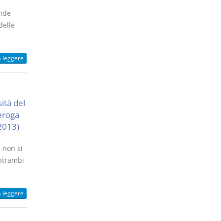
onde
delle
a leggere
ità del
deroga
 2013)
 non si
entrambi
a leggere