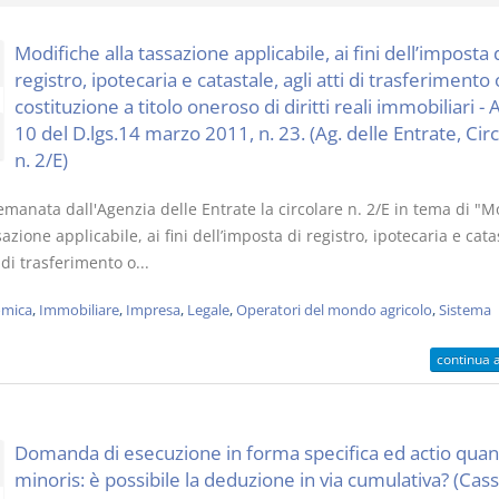
Modifiche alla tassazione applicabile, ai fini dell’imposta 
registro, ipotecaria e catastale, agli atti di trasferimento 
costituzione a titolo oneroso di diritti reali immobiliari - 
10 del D.lgs.14 marzo 2011, n. 23. (Ag. delle Entrate, Cir
Il Condominio
Le Società d
n. 2/E)
Persone
La riforma di cui alla legge
220/2012
emanata dall'Agenzia delle Entrate la circolare n. 2/E in tema di "M
D. Minussi
S. D'Andrea – D.
sazione applicabile, ai fini dell’imposta di registro, ipotecaria e cata
Versione eb
Minussi
i di trasferimento o...
(iva incl.)
Versione ebook
€ 6,99
(iva incl.)
mica
,
Immobiliare
,
Impresa
,
Legale
,
Operatori del mondo agricolo
,
Sistema
continua 
Domanda di esecuzione in forma specifica ed actio quan
minoris: è possibile la deduzione in via cumulativa? (Cass.