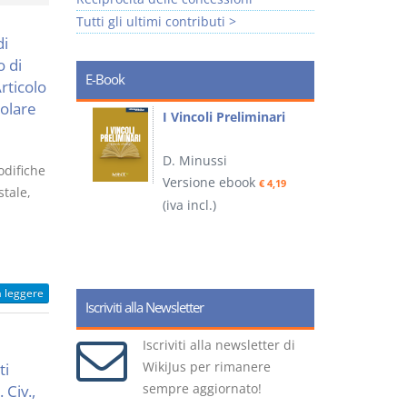
Tutti gli ultimi contributi >
di
o di
E-Book
Articolo
colare
i
I Vincoli Preliminari
D. Minussi
odifiche
Versione ebook
€ 4,19
stale,
ook
(iva incl.)
(
€ 5,99
a leggere
Iscriviti alla Newsletter
Iscriviti alla newsletter di
WikiJus per rimanere
ti
sempre aggiornato!
 Civ.,