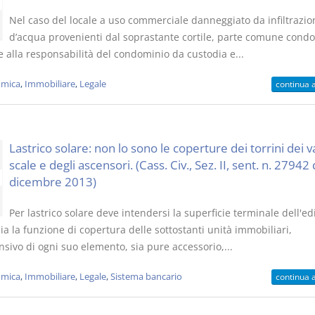
Nel caso del locale a uso commerciale danneggiato da infiltrazio
d’acqua provenienti dal soprastante cortile, parte comune condo
e alla responsabilità del condominio da custodia e...
mica
,
Immobiliare
,
Legale
continua 
Lastrico solare: non lo sono le coperture dei torrini dei v
scale e degli ascensori. (Cass. Civ., Sez. II, sent. n. 27942
dicembre 2013)
Per lastrico solare deve intendersi la superficie terminale dell'edi
a la funzione di copertura delle sottostanti unità immobiliari,
sivo di ogni suo elemento, sia pure accessorio,...
mica
,
Immobiliare
,
Legale
,
Sistema bancario
continua 