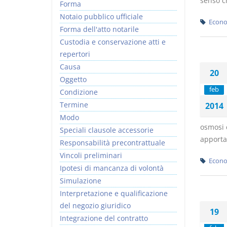
senso ch
Forma
Notaio pubblico ufficiale
Econo
Forma dell'atto notarile
Custodia e conservazione atti e
repertori
Causa
20
Oggetto
feb
Condizione
Termine
2014
Modo
osmosi 
Speciali clausole accessorie
apportat
Responsabilità precontrattuale
Vincoli preliminari
Econo
Ipotesi di mancanza di volontà
Simulazione
Interpretazione e qualificazione
del negozio giuridico
19
Integrazione del contratto