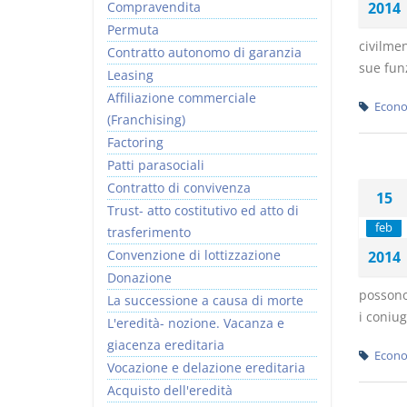
Compravendita
2014
Permuta
civilmen
Contratto autonomo di garanzia
sue funz
Leasing
Affiliazione commerciale
Econo
(Franchising)
Factoring
Patti parasociali
Contratto di convivenza
15
Trust- atto costitutivo ed atto di
feb
trasferimento
Convenzione di lottizzazione
2014
Donazione
possono
La successione a causa di morte
i coniugi
L'eredità- nozione. Vacanza e
giacenza ereditaria
Econo
Vocazione e delazione ereditaria
Acquisto dell'eredità