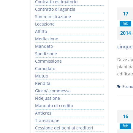
Contratto estimatorio
Contratto di agenzia
17
Somministrazione
feb
Locazione
Affitto
2014
Mediazione
cinque 
Mandato
Spedizione
Deve app
Commissione
piani pa
Comodato
edificat
Mutuo
Rendita
Econo
Gioco/scommessa
Fidejussione
Mandato di credito
Anticresi
16
Transazione
feb
Cessione dei beni ai creditori