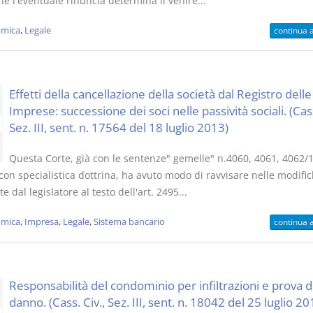
e l'eventuale rinuncia determina il venire...
mica
,
Legale
continua 
Effetti della cancellazione della società dal Registro delle
Imprese: successione dei soci nelle passività sociali. (Cass
Sez. III, sent. n. 17564 del 18 luglio 2013)
Questa Corte, già con le sentenze" gemelle" n.4060, 4061, 4062/1
con specialistica dottrina, ha avuto modo di ravvisare nelle modifi
e dal legislatore al testo dell'art. 2495...
mica
,
Impresa
,
Legale
,
Sistema bancario
continua 
Responsabilità del condominio per infiltrazioni e prova d
danno. (Cass. Civ., Sez. III, sent. n. 18042 del 25 luglio 20