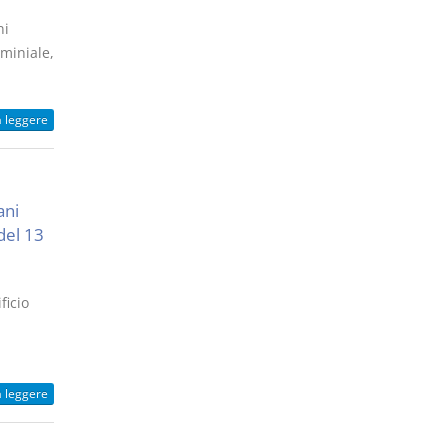
ni
miniale,
a leggere
ani
 del 13
ficio
a leggere