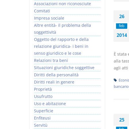
Associazioni non riconosciute
Comitati
26
Impresa sociale
Altre entità- il problema della
feb
soggettività
2014
Rapporto e
I Singoli Contratti
Oggetto del rapporto e della
relazione giuridica
D. Minussi
relazione giuridica- i beni in
D. Minussi
Versione ebook
€ 5,99
senso giuridico e le cose
È stata 
Versione ebook
(iva incl.)
€ 5,99
Relazioni tra beni
alla tas
(iva incl.)
Situazioni giuridiche soggettive
agli att
Diritti della personalità
Econo
Diritti reali in genere
bancario
Proprietà
Usufrutto
Uso e abitazione
Superficie
Enfiteusi
25
Servitù