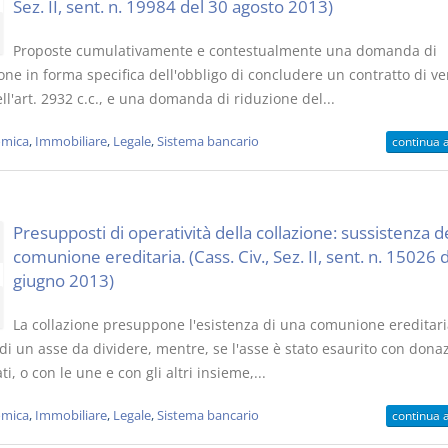
Sez. II, sent. n. 19984 del 30 agosto 2013)
Proposte cumulativamente e contestualmente una domanda di
ne in forma specifica dell'obbligo di concludere un contratto di ven
ll'art. 2932 c.c., e una domanda di riduzione del...
mica
,
Immobiliare
,
Legale
,
Sistema bancario
continua 
Presupposti di operatività della collazione: sussistenza d
comunione ereditaria. (Cass. Civ., Sez. II, sent. n. 15026 
giugno 2013)
La collazione presuppone l'esistenza di una comunione ereditari
di un asse da dividere, mentre, se l'asse è stato esaurito con donaz
ti, o con le une e con gli altri insieme,...
mica
,
Immobiliare
,
Legale
,
Sistema bancario
continua 