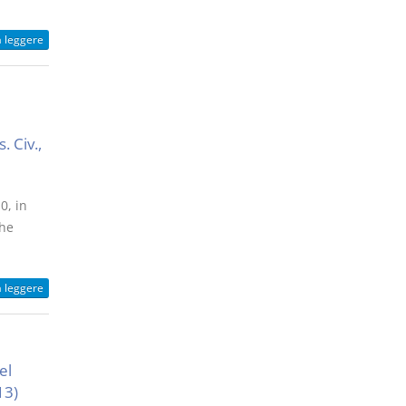
a leggere
. Civ.,
0, in
che
a leggere
el
13)