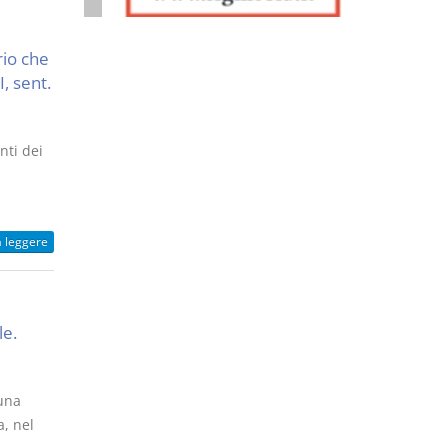
rio che
I, sent.
nti dei
a leggere
le.
 una
a, nel