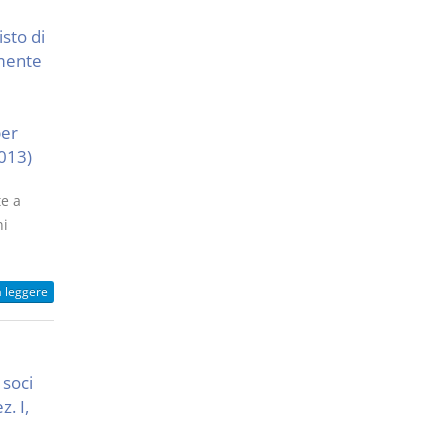
sto di
lmente
per
2013)
te a
ni
a leggere
 soci
z. I,