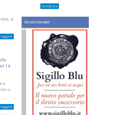
Iscriviti ora
dita, ai
Servizi innovativi
a leggere
ella
del 14
a e,
ioni o
a leggere