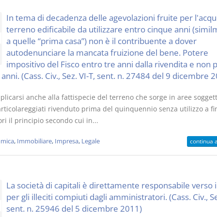
In tema di decadenza delle agevolazioni fruite per l'acqui
terreno edificabile da utilizzare entro cinque anni (simi
a quelle “prima casa”) non è il contribuente a dover
autodenunciare la mancata fruizione del bene. Potere
impositivo del Fisco entro tre anni dalla rivendita e non 
anni. (Cass. Civ., Sez. VI-T, sent. n. 27484 del 9 dicembre 
licarsi anche alla fattispecie del terreno che sorge in aree sogget
rticolareggiati rivenduto prima del quinquennio senza utilizzo a fi
ori il principio secondo cui in...
mica
,
Immobiliare
,
Impresa
,
Legale
continua 
La società di capitali è direttamente responsabile verso i
per gli illeciti compiuti dagli amministratori. (Cass. Civ., Se
sent. n. 25946 del 5 dicembre 2011)