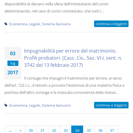
disponibilità di denaro nella sfera dell'intestatario del conto
determinando, nel caso di conto cointestato, che tutti i...
continua a leggere
Economica
,
Legale
,
Sistema bancario
Impugnabilità per errore del matrimonio.
03
Profili probatori. (Cass. Civ., Sez. VI-I, sent. n.
lug
3742 del 13 febbraio 2017)
2017
Il coniuge che impugni il matrimonio per errore, ai sensi
dell’art. 122 c.c., è tenuto a provare l'esistenza di una malattia fisica o
psichica dell'altro coniuge e la mancata conoscenza della stessa...
continua a leggere
Economica
,
Legale
,
Sistema bancario
←
«
30
31
32
33
34
35
36
37