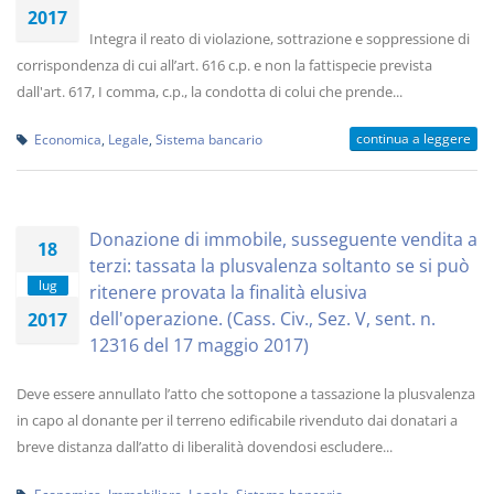
2017
Integra il reato di violazione, sottrazione e soppressione di
corrispondenza di cui all’art. 616 c.p. e non la fattispecie prevista
dall'art. 617, I comma, c.p., la condotta di colui che prende...
continua a leggere
Economica
,
Legale
,
Sistema bancario
Donazione di immobile, susseguente vendita a
18
terzi: tassata la plusvalenza soltanto se si può
lug
ritenere provata la finalità elusiva
dell'operazione. (Cass. Civ., Sez. V, sent. n.
2017
12316 del 17 maggio 2017)
Deve essere annullato l’atto che sottopone a tassazione la plusvalenza
in capo al donante per il terreno edificabile rivenduto dai donatari a
breve distanza dall’atto di liberalità dovendosi escludere...