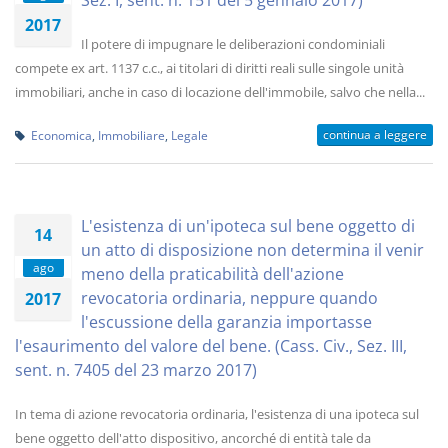
Sez. I, sent. n. 151 del 5 gennaio 2017)
2017
Il potere di impugnare le deliberazioni condominiali
compete ex art. 1137 c.c., ai titolari di diritti reali sulle singole unità
immobiliari, anche in caso di locazione dell'immobile, salvo che nella...
continua a leggere
Economica
,
Immobiliare
,
Legale
L'esistenza di un'ipoteca sul bene oggetto di
14
un atto di disposizione non determina il venir
ago
meno della praticabilità dell'azione
revocatoria ordinaria, neppure quando
2017
l'escussione della garanzia importasse
l'esaurimento del valore del bene. (Cass. Civ., Sez. III,
sent. n. 7405 del 23 marzo 2017)
In tema di azione revocatoria ordinaria, l'esistenza di una ipoteca sul
bene oggetto dell'atto dispositivo, ancorché di entità tale da