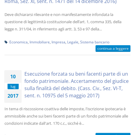
Roma, Sez. XI, sent. n. 1471 del 14 dicembre 2016)
Deve dichiararsi rilevante e non manifestamente infondata la
questione di legittimità costituzionale dell’art. 1, comma 335, della
legge n. 311/04, in riferimento agli artt. 3, 53 e 97 della...
Economica
,
Immobiliare
,
Impresa
,
Legale
,
Sistema bancario
continua a leggere
Esecuzione forzata su beni facenti parte di un
10
fondo patrimoniale. Accertamento del giudice
lug
sulla finalità del debito. (Cass. Civ., Sez. VI-T,
sent. n. 10975 del 5 maggio 2017)
2017
In tema di riscossione coattiva delle imposte, l'iscrizione ipotecaria è
ammissibile anche sui beni facenti parte di un fondo patrimoniale alle
condizioni indicate dall'art. 170 c.c., sicché è...