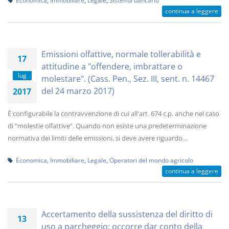
Economica
,
Immobiliare
,
Legale
,
Sistema bancario
continua a leggere
Emissioni olfattive, normale tollerabilità e
17
attitudine a "offendere, imbrattare o
lug
molestare". (Cass. Pen., Sez. III, sent. n. 14467
del 24 marzo 2017)
2017
È configurabile la contravvenzione di cui all'art. 674 c.p. anche nel caso
di "molestie olfattive". Quando non esiste una predeterminazione
normativa dei limiti delle emissioni, si deve avere riguardo...
Economica
,
Immobiliare
,
Legale
,
Operatori del mondo agricolo
continua a leggere
Accertamento della sussistenza del diritto di
13
uso a parcheggio: occorre dar conto della