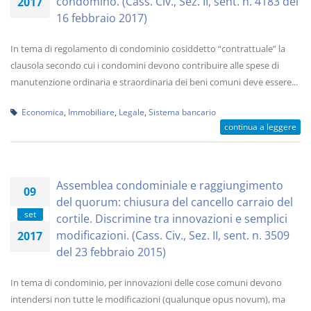
condomino. (Cass. Civ., Sez. II, sent. n. 4183 del
2017
16 febbraio 2017)
In tema di regolamento di condominio cosiddetto “contrattuale” la
clausola secondo cui i condomini devono contribuire alle spese di
manutenzione ordinaria e straordinaria dei beni comuni deve essere...
Economica
,
Immobiliare
,
Legale
,
Sistema bancario
continua a leggere
Assemblea condominiale e raggiungimento
09
del quorum: chiusura del cancello carraio del
set
cortile. Discrimine tra innovazioni e semplici
modificazioni. (Cass. Civ., Sez. II, sent. n. 3509
2017
del 23 febbraio 2015)
In tema di condominio, per innovazioni delle cose comuni devono
intendersi non tutte le modificazioni (qualunque opus novum), ma