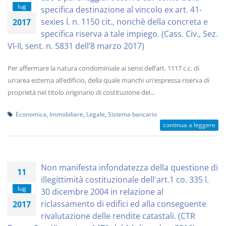
lug
specifica destinazione al vincolo ex art. 41-
sexies l. n. 1150 cit., nonchè della concreta e
2017
specifica riserva a tale impiego. (Cass. Civ., Sez.
VI-II, sent. n. 5831 dell’8 marzo 2017)
Per affermare la natura condominiale ai sensi dell’art. 1117 c.c. di
un’area esterna all’edificio, della quale manchi un’espressa riserva di
proprietà nel titolo originario di costituzione del...
Economica
,
Immobiliare
,
Legale
,
Sistema bancario
continua a leggere
Non manifesta infondatezza della questione di
11
illegittimità costituzionale dell'art.1 co. 335 l.
lug
30 dicembre 2004 in relazione al
riclassamento di edifici ed alla conseguente
2017
rivalutazione delle rendite catastali. (CTR