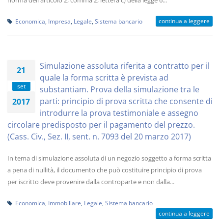
norma dell'articolo 2, comma 2, lettera c) della legge 6...
continua a leggere
Economica
,
Impresa
,
Legale
,
Sistema bancario
Simulazione assoluta riferita a contratto per il
21
quale la forma scritta è prevista ad
set
substantiam. Prova della simulazione tra le
parti: principio di prova scritta che consente di
2017
introdurre la prova testimoniale e assegno
circolare predisposto per il pagamento del prezzo.
(Cass. Civ., Sez. II, sent. n. 7093 del 20 marzo 2017)
In tema di simulazione assoluta di un negozio soggetto a forma scritta
a pena di nullità, il documento che può costituire principio di prova
per iscritto deve provenire dalla controparte e non dalla...
Economica
,
Immobiliare
,
Legale
,
Sistema bancario
continua a leggere