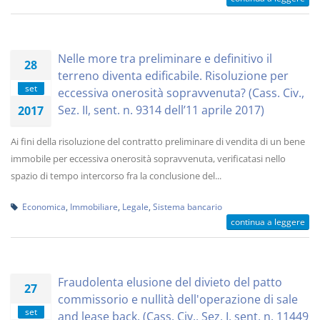
Nelle more tra preliminare e definitivo il
28
terreno diventa edificabile. Risoluzione per
set
eccessiva onerosità sopravvenuta? (Cass. Civ.,
Sez. II, sent. n. 9314 dell’11 aprile 2017)
2017
Ai fini della risoluzione del contratto preliminare di vendita di un bene
immobile per eccessiva onerosità sopravvenuta, verificatasi nello
spazio di tempo intercorso fra la conclusione del...
Economica
,
Immobiliare
,
Legale
,
Sistema bancario
continua a leggere
Fraudolenta elusione del divieto del patto
27
commissorio e nullità dell'operazione di sale
set
and lease back. (Cass. Civ., Sez. I, sent. n. 11449