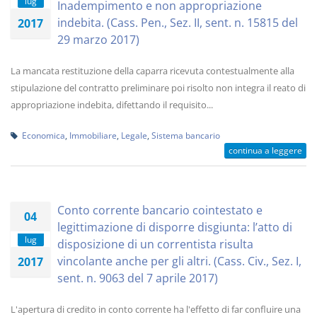
lug
Inadempimento e non appropriazione
indebita. (Cass. Pen., Sez. II, sent. n. 15815 del
2017
29 marzo 2017)
La mancata restituzione della caparra ricevuta contestualmente alla
stipulazione del contratto preliminare poi risolto non integra il reato di
appropriazione indebita, difettando il requisito...
Economica
,
Immobiliare
,
Legale
,
Sistema bancario
continua a leggere
Conto corrente bancario cointestato e
04
legittimazione di disporre disgiunta: l’atto di
lug
disposizione di un correntista risulta
vincolante anche per gli altri. (Cass. Civ., Sez. I,
2017
sent. n. 9063 del 7 aprile 2017)
L'apertura di credito in conto corrente ha l'effetto di far confluire una