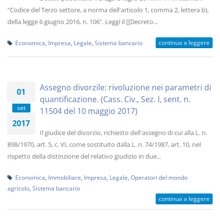
"Codice del Terzo settore, a norma dell'articolo 1, comma 2, lettera b),
della legge 6 giugno 2016, n. 106". Leggi il [[Decreto...
continua a leggere
Economica
,
Impresa
,
Legale
,
Sistema bancario
Assegno divorzile: rivoluzione nei parametri di
01
quantificazione. (Cass. Civ., Sez. I, sent. n.
set
11504 del 10 maggio 2017)
2017
Il giudice del divorzio, richiesto dell'assegno di cui alla L. n.
898/1970, art. 5, c. VI, come sostituito dalla L. n. 74/1987, art. 10, nel
rispetto della distinzione del relativo giudizio in due...
Economica
,
Immobiliare
,
Impresa
,
Legale
,
Operatori del mondo
agricolo
,
Sistema bancario
continua a leggere