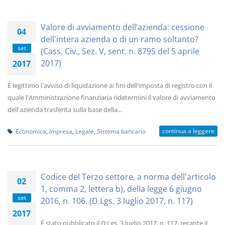
Valore di avviamento dell’azienda: cessione
04
dell'intera azienda o di un ramo soltanto?
set
(Cass. Civ., Sez. V, sent. n. 8795 del 5 aprile
2017)
2017
È legittimo l'avviso di liquidazione ai fini dell'imposta di registro con il
quale l'Amministrazione finanziaria ridetermini il valore di avviamento
dell'azienda trasferita sulla base della...
continua a leggere
Economica
,
Impresa
,
Legale
,
Sistema bancario
Codice del Terzo settore, a norma dell'articolo
02
1, comma 2, lettera b), della legge 6 giugno
set
2016, n. 106. (D.Lgs. 3 luglio 2017, n. 117)
2017
É stato pubblicato il D.Lgs. 3 luglio 2017, n. 117, recante il