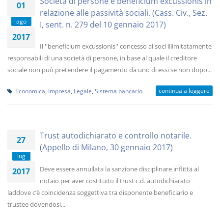
Società di persone e beneficium excussionis in
01
relazione alle passività sociali. (Cass. Civ., Sez.
ago
I, sent. n. 279 del 10 gennaio 2017)
2017
Il ''beneficium excussionis'' concesso ai soci illimitatamente
responsabili di una società di persone, in base al quale il creditore
sociale non può pretendere il pagamento da uno di essi se non dopo...
continua a leggere
Economica
,
Impresa
,
Legale
,
Sistema bancario
Trust autodichiarato e controllo notarile.
27
(Appello di Milano, 30 gennaio 2017)
lug
Deve essere annullata la sanzione disciplinare inflitta al
2017
notaio per aver costituito il trust c.d. autodichiarato
laddove c’è coincidenza soggettiva tra disponente beneficiario e
trustee dovendosi...