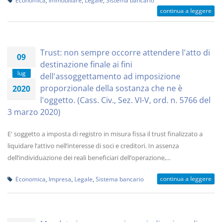
Economica
,
Immobiliare
,
Legale
,
Sistema bancario
continua a leggere
Trust: non sempre occorre attendere l'atto di
09
destinazione finale ai fini
lug
dell'assoggettamento ad imposizione
proporzionale della sostanza che ne è
2020
l'oggetto. (Cass. Civ., Sez. VI-V, ord. n. 5766 del
3 marzo 2020)
E' soggetto a imposta di registro in misura fissa il trust finalizzato a
liquidare l’attivo nell’interesse di soci e creditori. In assenza
dell’individuazione dei reali beneficiari dell’operazione,...
continua a leggere
Economica
,
Impresa
,
Legale
,
Sistema bancario