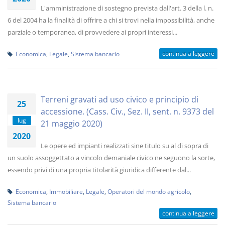
L'amministrazione di sostegno prevista dall'art. 3 della l. n.
6 del 2004 ha la finalità di offrire a chi si trovi nella impossibilità, anche
parziale o temporanea, di provvedere ai propri interessi...
continua a leggere
Economica
,
Legale
,
Sistema bancario
Terreni gravati ad uso civico e principio di
25
accessione. (Cass. Civ., Sez. II, sent. n. 9373 del
lug
21 maggio 2020)
2020
Le opere ed impianti realizzati sine titulo su al di sopra di
un suolo assoggettato a vincolo demaniale civico ne seguono la sorte,
essendo privi di una propria titolarità giuridica differente dal...
Economica
,
Immobiliare
,
Legale
,
Operatori del mondo agricolo
,
Sistema bancario
continua a leggere