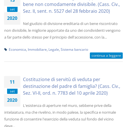
13
bene non comodamente divisibile. (Cass. Civ.,
set
Sez. II, sent. n. 5527 del 28 febbraio 2020)
2020
Nel giudizio di divisione ereditaria di un bene riscontrato
non divisibile, le migliorie apportate da uno dei condividenti vengono
a far parte dello stesso per il principio dell'accessione, con la...
Economica
,
Immobiliare
,
Legale
,
Sistema bancario
continua a leggere
Costituzione di servitù di veduta per
11
destinazione del padre di famiglia? (Cass. Civ.,
set
Sez. VI-II, ord. n. 7783 del 10 aprile 2020)
2020
L'esistenza di aperture nel muro, sebbene prive della
intelaiatura, ma che rivelino, in modo palese, la specifica e normale
funzione di consentire l'esercizio della veduta sul fondo del vicino
deve...