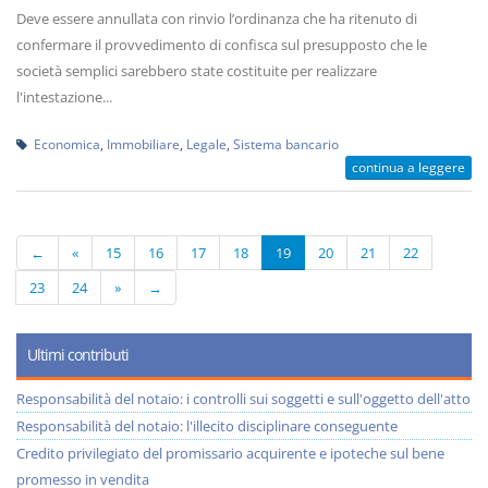
Deve essere annullata con rinvio l’ordinanza che ha ritenuto di
confermare il provvedimento di confisca sul presupposto che le
società semplici sarebbero state costituite per realizzare
l'intestazione...
Economica
,
Immobiliare
,
Legale
,
Sistema bancario
continua a leggere
←
«
15
16
17
18
19
20
21
22
23
24
»
→
Ultimi contributi
Responsabilità del notaio: i controlli sui soggetti e sull'oggetto dell'atto
Responsabilità del notaio: l'illecito disciplinare conseguente
Credito privilegiato del promissario acquirente e ipoteche sul bene
promesso in vendita