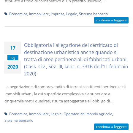
stipulato a titolo di corrispettivo di un prestito usurario,...
Economica
,
Immobiliare
,
Impresa
,
Legale
,
Sistema bancario
continua a leggere
Obbligatoria l'allegazione del certificato di
17
destinazione urbanistica anche quando si
lug
tratta di aree pertinenziali di fabbricati urbani.
(Cass. Civ., Sez. III, sent. n. 3316 dell’11 febbraio
2020
2020)
La negoziazione di compravendita di terreni costituenti pertinenze di
immobili urbani, la cui superficie complessiva sia superiore a
cinquemila metri quadrati, risulta assoggettata all'obbligo di...
Economica
,
Immobiliare
,
Legale
,
Operatori del mondo agricolo
,
Sistema bancario
continua a leggere