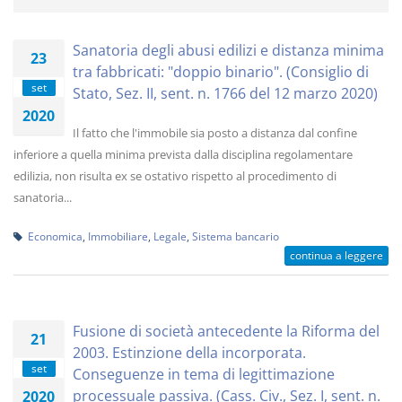
Sanatoria degli abusi edilizi e distanza minima
23
tra fabbricati: "doppio binario". (Consiglio di
set
Stato, Sez. II, sent. n. 1766 del 12 marzo 2020)
2020
Il fatto che l'immobile sia posto a distanza dal confine
inferiore a quella minima prevista dalla disciplina regolamentare
edilizia, non risulta ex se ostativo rispetto al procedimento di
sanatoria...
Economica
,
Immobiliare
,
Legale
,
Sistema bancario
continua a leggere
Fusione di società antecedente la Riforma del
21
2003. Estinzione della incorporata.
set
Conseguenze in tema di legittimazione
processuale passiva. (Cass. Civ., Sez. I, sent. n.
2020