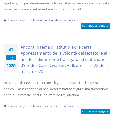
legittima, indipendentemente dalla circostanza che essa sia indirizzata
verso disposizioni testamentarie o donazioni, i frutti...
Economica
,
Immobiliare
,
Legale
,
Sistema bancario
continua a leggere
Ancora in tema di istitutio ex re certa.
31
Apprezzamento della volontà del testatore ai
lug
fini della distinzione tra legato ed istituzione
d'erede. (Cass. Civ., Sez. VI-II, ord. n. 6125 del 5
2020
marzo 2020)
In tema di distinzione tra erede e legatario, ai sensi dell'art. 588
cod.civ., l'assegnazione di beni determinati configura una successione
a titolo universale ("institutio ex re certa") qualora il...
Economica
,
Immobiliare
,
Legale
,
Sistema bancario
continua a leggere