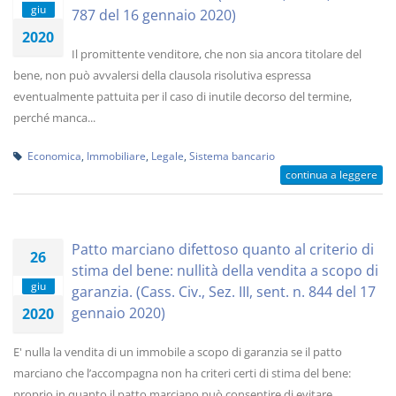
giu
787 del 16 gennaio 2020)
2020
Il promittente venditore, che non sia ancora titolare del
bene, non può avvalersi della clausola risolutiva espressa
eventualmente pattuita per il caso di inutile decorso del termine,
perché manca...
Economica
,
Immobiliare
,
Legale
,
Sistema bancario
continua a leggere
Patto marciano difettoso quanto al criterio di
26
stima del bene: nullità della vendita a scopo di
giu
garanzia. (Cass. Civ., Sez. III, sent. n. 844 del 17
gennaio 2020)
2020
E' nulla la vendita di un immobile a scopo di garanzia se il patto
marciano che l’accompagna non ha criteri certi di stima del bene:
proprio in quanto il patto marciano può consentire di evitare...