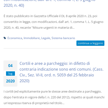
2020, n. 40)
È stato pubblicato in Gazzetta Ufficiale il DL 8 aprile 2020 n. 23, poi
convertito in legge, con modificazioni, dall’ art. 1, comma 1, L. 5 giugno
2020, n. 40, recante "Misure urgenti in materia di...
Economica
,
Immobiliare
,
Legale
,
Sistema bancario
continua a leggere
Cortili e aree a parcheggio: in difetto di
04
contraria indicazione sono enti comuni. (Cass.
lug
Civ., Sez. VI-II, ord. n. 5059 del 25 febbraio
2020)
2020
I cortili (ed esplicitamente pure le stesse aree destinate a parcheggio,
dopo l'entrata in vigore della l. n. 220 del 2012), rispetto ai quali manchi
un'espressa riserva di proprietà nel titolo...