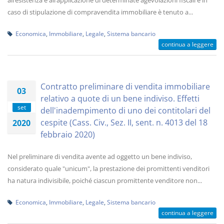
all’esistenza e all’applicazione di determinate agevolazioni fiscali e in
caso di stipulazione di compravendita immobiliare è tenuto a...
Economica
,
Immobiliare
,
Legale
,
Sistema bancario
continua a leggere
Contratto preliminare di vendita immobiliare
03
relativo a quote di un bene indiviso. Effetti
set
dell'inadempimento di uno dei contitolari del
cespite (Cass. Civ., Sez. II, sent. n. 4013 del 18
2020
febbraio 2020)
Nel preliminare di vendita avente ad oggetto un bene indiviso,
considerato quale "unicum", la prestazione dei promittenti venditori
ha natura indivisibile, poiché ciascun promittente venditore non...
Economica
,
Immobiliare
,
Legale
,
Sistema bancario
continua a leggere