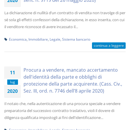
sent. n. 9719 del 26 maggio 2020)
2020
La dichiarazione di nullità d’un contratto di vendita non travolge di per
sé sola gli effetti confessori della dichiarazione, in esso inserita, con cui
il venditore riconosce di avere incassato il...
Economica
,
Immobiliare
,
Legale
,
Sistema bancario
continua a leggere
Procura a vendere, mancato accertamento
11
dell'identità della parte e obblighi di
lug
protezione della parte acquirente. (Cass. Civ.,
Sez. III, ord. n. 7746 dell’8 aprile 2020)
2020
Il notaio che, nella autenticazione di una procura speciale a vendere
preparatoria del successivo contratto traslativo, violi il dovere di
diligenza qualificata impostogli ai fini dell'identificazione...