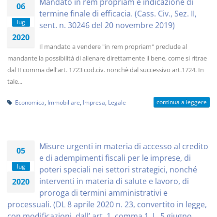
Mandato in rem propriam e indicazione di
06
termine finale di efficacia. (Cass. Civ., Sez. II,
lug
sent. n. 30246 del 20 novembre 2019)
2020
Il mandato a vendere "in rem propriam" preclude al
mandante la possibilità di alienare direttamente il bene, come si ritrae
dal II comma dell'art. 1723 cod.civ. nonchè dal successivo art.1724. In
tale...
continua a leggere
Economica
,
Immobiliare
,
Impresa
,
Legale
Misure urgenti in materia di accesso al credito
05
e di adempimenti fiscali per le imprese, di
lug
poteri speciali nei settori strategici, nonché
interventi in materia di salute e lavoro, di
2020
proroga di termini amministrativi e
processuali. (DL 8 aprile 2020 n. 23, convertito in legge,
con modificazioni, dall’ art. 1, comma 1, L. 5 giugno