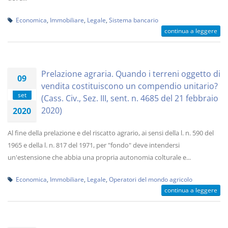
Economica
,
Immobiliare
,
Legale
,
Sistema bancario
continua a leggere
Prelazione agraria. Quando i terreni oggetto di
09
vendita costituiscono un compendio unitario?
set
(Cass. Civ., Sez. III, sent. n. 4685 del 21 febbraio
2020)
2020
Al fine della prelazione e del riscatto agrario, ai sensi della l. n. 590 del
1965 e della l. n. 817 del 1971, per "fondo" deve intendersi
un'estensione che abbia una propria autonomia colturale e...
Economica
,
Immobiliare
,
Legale
,
Operatori del mondo agricolo
continua a leggere