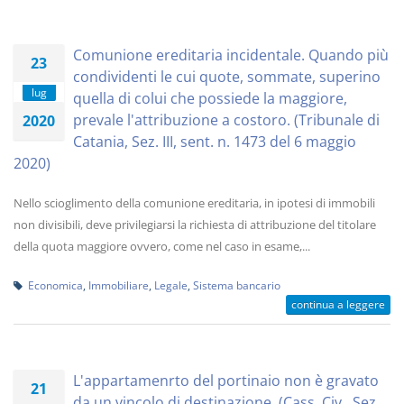
Comunione ereditaria incidentale. Quando più
23
condividenti le cui quote, sommate, superino
lug
quella di colui che possiede la maggiore,
prevale l'attribuzione a costoro. (Tribunale di
2020
Catania, Sez. III, sent. n. 1473 del 6 maggio
2020)
Nello scioglimento della comunione ereditaria, in ipotesi di immobili
non divisibili, deve privilegiarsi la richiesta di attribuzione del titolare
della quota maggiore ovvero, come nel caso in esame,...
Economica
,
Immobiliare
,
Legale
,
Sistema bancario
continua a leggere
L'appartamenrto del portinaio non è gravato
21
da un vincolo di destinazione. (Cass. Civ., Sez.