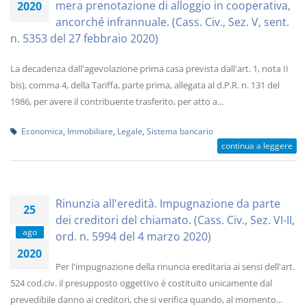
mera prenotazione di alloggio in cooperativa,
2020
ancorché infrannuale. (Cass. Civ., Sez. V, sent.
n. 5353 del 27 febbraio 2020)
La decadenza dall'agevolazione prima casa prevista dall'art. 1, nota II
bis), comma 4, della Tariffa, parte prima, allegata al d.P.R. n. 131 del
1986, per avere il contribuente trasferito, per atto a...
Economica
,
Immobiliare
,
Legale
,
Sistema bancario
continua a leggere
Rinunzia all'eredità. Impugnazione da parte
25
dei creditori del chiamato. (Cass. Civ., Sez. VI-II,
ago
ord. n. 5994 del 4 marzo 2020)
2020
Per l'impugnazione della rinuncia ereditaria ai sensi dell'art.
524 cod.civ. il presupposto oggettivo è costituito unicamente dal
prevedibile danno ai creditori, che si verifica quando, al momento...