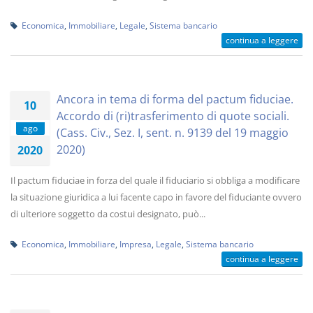
Economica
,
Immobiliare
,
Legale
,
Sistema bancario
continua a leggere
Ancora in tema di forma del pactum fiduciae.
10
Accordo di (ri)trasferimento di quote sociali.
ago
(Cass. Civ., Sez. I, sent. n. 9139 del 19 maggio
2020)
2020
Il pactum fiduciae in forza del quale il fiduciario si obbliga a modificare
la situazione giuridica a lui facente capo in favore del fiduciante ovvero
di ulteriore soggetto da costui designato, può...
Economica
,
Immobiliare
,
Impresa
,
Legale
,
Sistema bancario
continua a leggere