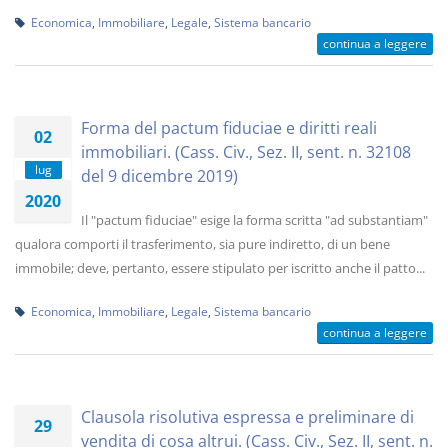
Economica
,
Immobiliare
,
Legale
,
Sistema bancario
continua a leggere
Forma del pactum fiduciae e diritti reali
02
immobiliari. (Cass. Civ., Sez. II, sent. n. 32108
lug
del 9 dicembre 2019)
2020
Il "pactum fiduciae" esige la forma scritta "ad substantiam"
qualora comporti il trasferimento, sia pure indiretto, di un bene
immobile; deve, pertanto, essere stipulato per iscritto anche il patto...
Economica
,
Immobiliare
,
Legale
,
Sistema bancario
continua a leggere
Clausola risolutiva espressa e preliminare di
29
vendita di cosa altrui. (Cass. Civ., Sez. II, sent. n.