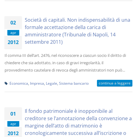
Società di capitali. Non indispensabilità di una
02
formale accettazione della carica di
apr
amministratore (Tribunale di Napoli, 14
settembre 2011)
2012
Il comma III dell’art. 2476, nel riconoscere a ciascun socio il diritto di
chiedere che sia adottato, in caso di gravi irregolarità, il
provvedimento cautelare di revoca degli amministratori non può...
continua a leggere
Economica
,
Impresa
,
Legale
,
Sistema bancario
Il fondo patrimoniale è inopponibile al
01
creditore se l’annotazione della convenzione a
apr
margine dell’atto di matrimonio è
cronologicamente successiva all’iscrizione o
2012