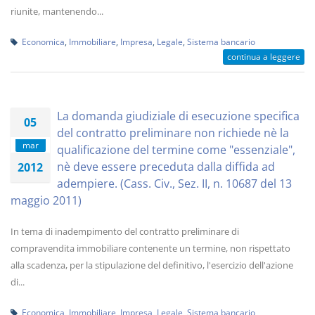
riunite, mantenendo...
Economica
,
Immobiliare
,
Impresa
,
Legale
,
Sistema bancario
continua a leggere
La domanda giudiziale di esecuzione specifica
05
del contratto preliminare non richiede nè la
mar
qualificazione del termine come "essenziale",
nè deve essere preceduta dalla diffida ad
2012
adempiere. (Cass. Civ., Sez. II, n. 10687 del 13
maggio 2011)
In tema di inadempimento del contratto preliminare di
compravendita immobiliare contenente un termine, non rispettato
alla scadenza, per la stipulazione del definitivo, l'esercizio dell'azione
di...
Economica
,
Immobiliare
,
Impresa
,
Legale
,
Sistema bancario