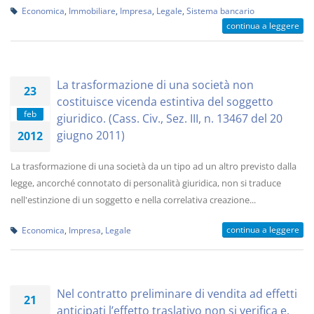
Economica
,
Immobiliare
,
Impresa
,
Legale
,
Sistema bancario
continua a leggere
La trasformazione di una società non
23
costituisce vicenda estintiva del soggetto
feb
giuridico. (Cass. Civ., Sez. III, n. 13467 del 20
giugno 2011)
2012
La trasformazione di una società da un tipo ad un altro previsto dalla
legge, ancorché connotato di personalità giuridica, non si traduce
nell'estinzione di un soggetto e nella correlativa creazione...
continua a leggere
Economica
,
Impresa
,
Legale
Nel contratto preliminare di vendita ad effetti
21
anticipati l’effetto traslativo non si verifica e,