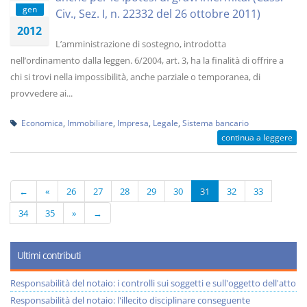
gen
Civ., Sez. I, n. 22332 del 26 ottobre 2011)
2012
L’amministrazione di sostegno, introdotta
nell’ordinamento dalla leggen. 6/2004, art. 3, ha la finalità di offrire a
chi si trovi nella impossibilità, anche parziale o temporanea, di
provvedere ai...
Economica
,
Immobiliare
,
Impresa
,
Legale
,
Sistema bancario
continua a leggere
←
«
26
27
28
29
30
31
32
33
34
35
»
→
Ultimi contributi
Responsabilità del notaio: i controlli sui soggetti e sull'oggetto dell'atto
Responsabilità del notaio: l'illecito disciplinare conseguente