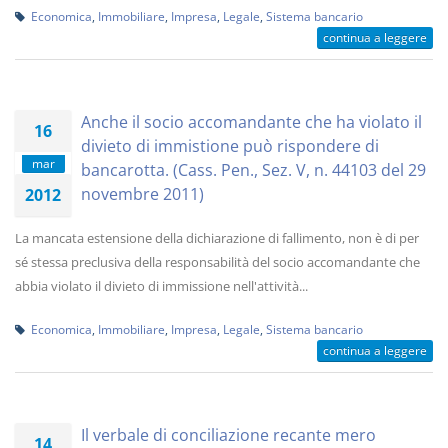
Economica
,
Immobiliare
,
Impresa
,
Legale
,
Sistema bancario
continua a leggere
Anche il socio accomandante che ha violato il
16
divieto di immistione può rispondere di
mar
bancarotta. (Cass. Pen., Sez. V, n. 44103 del 29
novembre 2011)
2012
La mancata estensione della dichiarazione di fallimento, non è di per
sé stessa preclusiva della responsabilità del socio accomandante che
abbia violato il divieto di immissione nell'attività...
Economica
,
Immobiliare
,
Impresa
,
Legale
,
Sistema bancario
continua a leggere
Il verbale di conciliazione recante mero
14