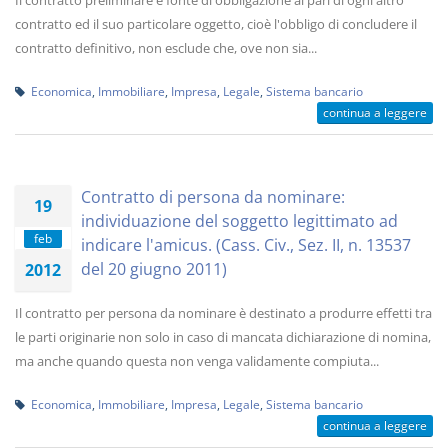
Il contratto preliminare è fonte di obbligazione al pari di ogni altro
contratto ed il suo particolare oggetto, cioè l'obbligo di concludere il
contratto definitivo, non esclude che, ove non sia...
Economica
,
Immobiliare
,
Impresa
,
Legale
,
Sistema bancario
continua a leggere
Contratto di persona da nominare:
19
individuazione del soggetto legittimato ad
feb
indicare l'amicus. (Cass. Civ., Sez. II, n. 13537
del 20 giugno 2011)
2012
Il contratto per persona da nominare è destinato a produrre effetti tra
le parti originarie non solo in caso di mancata dichiarazione di nomina,
ma anche quando questa non venga validamente compiuta...
Economica
,
Immobiliare
,
Impresa
,
Legale
,
Sistema bancario
continua a leggere