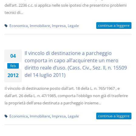
dell’art. 2236 c.c. si applica nelle sole ipotesi che presentino problemi
tecnici di...
continua a leggere
Economica
,
Immobiliare
,
Impresa
,
Legale
Il vincolo di destinazione a parcheggio
04
comporta in capo all’acquirente un mero
feb
diritto reale d’uso. (Cass. Civ., Sez. II, n. 15509
del 14 luglio 2011)
2012
Il vincolo di destinazione posto dall'art. 18 della L. n. 765/1967 , e
dall'art. 26 della L. n. 47/1985, comporta l'obbligo non già di trasferire
la proprietà dell'area destinata a parcheggio insieme...
continua a leggere
Economica
,
Immobiliare
,
Impresa
,
Legale