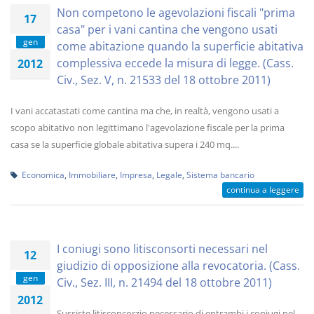
Non competono le agevolazioni fiscali "prima
17
casa" per i vani cantina che vengono usati
gen
come abitazione quando la superficie abitativa
complessiva eccede la misura di legge. (Cass.
2012
Civ., Sez. V, n. 21533 del 18 ottobre 2011)
I vani accatastati come cantina ma che, in realtà, vengono usati a
scopo abitativo non legittimano l'agevolazione fiscale per la prima
casa se la superficie globale abitativa supera i 240 mq....
Economica
,
Immobiliare
,
Impresa
,
Legale
,
Sistema bancario
continua a leggere
I coniugi sono litisconsorti necessari nel
12
giudizio di opposizione alla revocatoria. (Cass.
gen
Civ., Sez. III, n. 21494 del 18 ottobre 2011)
2012
Sussiste litisconcorzio necessario di entrambi i coniugi nel