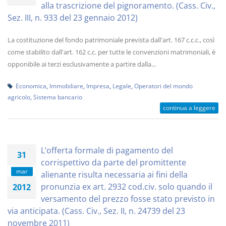
alla trascrizione del pignoramento. (Cass. Civ.,
Sez. III, n. 933 del 23 gennaio 2012)
La costituzione del fondo patrimoniale prevista dall'art. 167 c.c.c., così
come stabilito dall'art. 162 c.c. per tutte le convenzioni matrimoniali, è
opponibile ai terzi esclusivamente a partire dalla...
Economica
,
Immobiliare
,
Impresa
,
Legale
,
Operatori del mondo
agricolo
,
Sistema bancario
continua a leggere
L’offerta formale di pagamento del
31
corrispettivo da parte del promittente
mar
alienante risulta necessaria ai fini della
pronunzia ex art. 2932 cod.civ. solo quando il
2012
versamento del prezzo fosse stato previsto in
via anticipata. (Cass. Civ., Sez. II, n. 24739 del 23
novembre 2011)