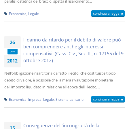
paralisi ostetrica del braccio, spetta il risarcimento...
continua a leggere
Economica
,
Legale
Il danno da ritardo per il debito di valore può
26
ben comprendere anche gli interessi
ott
compensativi. (Cass. Civ., Sez. III, n. 17155 del 9
ottobre 2012)
2012
Nell’obbligazione risarcitoria da fatto illecito, che costituisce tipico
debito di valore, è possibile che la mera rivalutazione monetaria
dell'importo liquidato in relazione all'epoca dell'illecito,...
continua a leggere
Economica
,
Impresa
,
Legale
,
Sistema bancario
Conseguenze dell'incongruità della
25