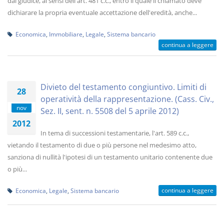
dal giudice, ai sensi dell'art. 481 c.c., entro il quale il chiamato deve
dichiarare la propria eventuale accettazione dell'eredità, anche...
Economica
,
Immobiliare
,
Legale
,
Sistema bancario
continua a leggere
Divieto del testamento congiuntivo. Limiti di
28
operatività della rappresentazione. (Cass. Civ.,
nov
Sez. II, sent. n. 5508 del 5 aprile 2012)
2012
In tema di successioni testamentarie, l'art. 589 c.c.,
vietando il testamento di due o più persone nel medesimo atto,
sanziona di nullità l'ipotesi di un testamento unitario contenente due
o più...
continua a leggere
Economica
,
Legale
,
Sistema bancario