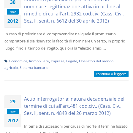
30
nominare: legittimazione attiva in ordine al
nov
rimedio di cui all'art. 2932 cod.civ. (Cass. Civ.,
Sez. II, sent. n. 6612 del 30 aprile 2012)
2012
In caso di preliminare di compravendita nel quale il promissario
compratore si sia riservato la facoltà di nominare un terzo, in proprio
luogo, fino al tempo del rogito, qualora la ''electio amici''...
Economica
,
Immobiliare
,
Impresa
,
Legale
,
Operatori del mondo
agricolo
,
Sistema bancario
continua a leggere
Actio interrogatoria: natura decadenziale del
29
termine di cui all'art.481 cod.civ.. (Cass. Civ.,
nov
Sez. II, sent. n. 4849 del 26 marzo 2012)
2012
In tema di successioni per causa di morte, il termine fissato