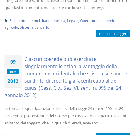
integrare l'atto scritto, richiesto ad substantiam, non è sufficiente un
qualsiasi documento, ma occorre che lo scritto contenga...
Economica
,
Immobiliare
,
Impresa
,
Legale
,
Operatori del mondo
agricolo
,
Sistema bancario
continua a leggere
Ciascun coerede può esercitare
09
singolarmente le azioni a vantaggio della
nov
comunione incidentale che si istituisce anche
sui diritti di credito già facenti capo al de
2012
cuius. (Cass. Civ., Sez. VI, sent. n. 995 del 24
gennaio 2012)
In tema di equa riparazione ai sensi della legge 24 marzo 2001 n. 89,
l'avvenuta proposizione del ricorso per cassazione da parte di alcuni
soltanto dei soggetti che, in qualità di eredi, avevano...