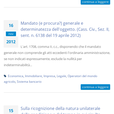
continua a leggere
Mandato (e procura?) generale e
16
determinatezza dell'oggetto. (Cass. Civ., Sez. II,
nov
sent. n. 6138 del 19 aprile 2012)
2012
L'art. 1708, comma II, c.c., disponendo che il mandato
generale non comprende gli atti eccedenti l'ordinaria amministrazione,
se non indicati espressamente, esclude la nullità per
indeterminabilità...
Economica
,
Immobiliare
,
Impresa
,
Legale
,
Operatori del mondo
agricolo
,
Sistema bancario
continua a leggere
Sulla ricognizione della natura unilaterale
15