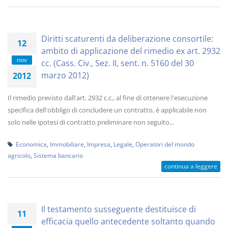
Diritti scaturenti da deliberazione consortile:
12
ambito di applicazione del rimedio ex art. 2932
nov
cc. (Cass. Civ., Sez. II, sent. n. 5160 del 30
marzo 2012)
2012
Il rimedio previsto dall'art. 2932 c.c., al fine di ottenere l'esecuzione
specifica dell'obbligo di concludere un contratto, è applicabile non
solo nelle ipotesi di contratto preliminare non seguito...
Economica
,
Immobiliare
,
Impresa
,
Legale
,
Operatori del mondo
agricolo
,
Sistema bancario
continua a leggere
Il testamento susseguente destituisce di
11
efficacia quello antecedente soltanto quando