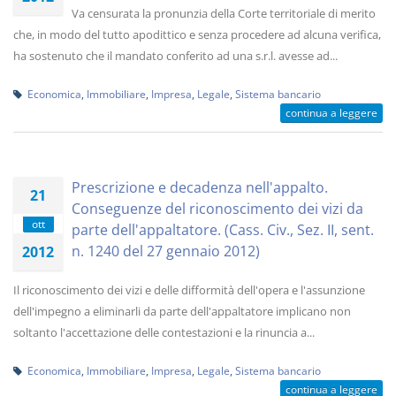
Va censurata la pronunzia della Corte territoriale di merito
che, in modo del tutto apodittico e senza procedere ad alcuna verifica,
ha sostenuto che il mandato conferito ad una s.r.l. avesse ad...
Economica
,
Immobiliare
,
Impresa
,
Legale
,
Sistema bancario
continua a leggere
Prescrizione e decadenza nell'appalto.
21
Conseguenze del riconoscimento dei vizi da
ott
parte dell'appaltatore. (Cass. Civ., Sez. II, sent.
n. 1240 del 27 gennaio 2012)
2012
Il riconoscimento dei vizi e delle difformità dell'opera e l'assunzione
dell'impegno a eliminarli da parte dell'appaltatore implicano non
soltanto l'accettazione delle contestazioni e la rinuncia a...
Economica
,
Immobiliare
,
Impresa
,
Legale
,
Sistema bancario
continua a leggere