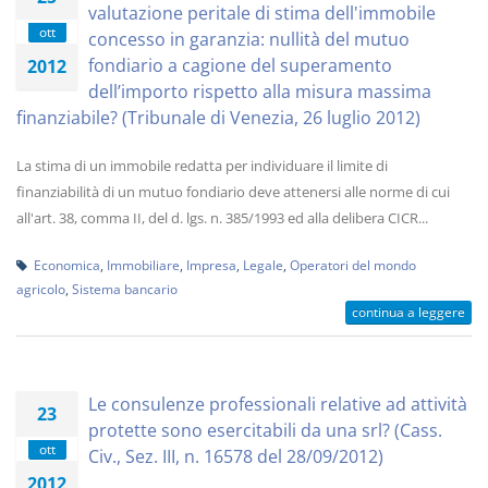
valutazione peritale di stima dell'immobile
ott
concesso in garanzia: nullità del mutuo
fondiario a cagione del superamento
2012
dell’importo rispetto alla misura massima
finanziabile? (Tribunale di Venezia, 26 luglio 2012)
La stima di un immobile redatta per individuare il limite di
finanziabilità di un mutuo fondiario deve attenersi alle norme di cui
all'art. 38, comma II, del d. lgs. n. 385/1993 ed alla delibera CICR...
Economica
,
Immobiliare
,
Impresa
,
Legale
,
Operatori del mondo
agricolo
,
Sistema bancario
continua a leggere
Le consulenze professionali relative ad attività
23
protette sono esercitabili da una srl? (Cass.
ott
Civ., Sez. III, n. 16578 del 28/09/2012)
2012