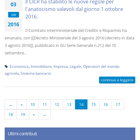
Il CICR ha stabilito le nuove regole per
03
l'anatocismo valevoli dal giorno 1 ottobre
ott
2016.
2016
Il Comitato interministeriale del Credito e Risparmio ha
emanato, con [[Decreto Ministeriale del 3 agosto 2016|decreto in data
3 agosto 2016]], pubblicato in GU Serie Generale n.212 del 10
settembre...
Economica
,
Immobiliare
,
Impresa
,
Legale
,
Operatori del mondo
agricolo
,
Sistema bancario
continua a leggere
←
«
10
11
12
13
14
15
16
17
18
19
»
→
Ultimi contributi