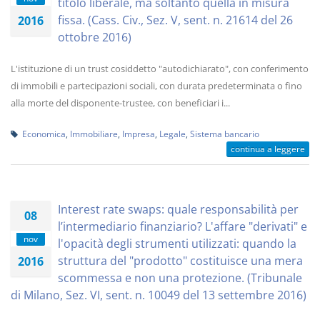
titolo liberale, ma soltanto quella in misura
fissa. (Cass. Civ., Sez. V, sent. n. 21614 del 26
2016
ottobre 2016)
L'istituzione di un trust cosiddetto "autodichiarato", con conferimento
di immobili e partecipazioni sociali, con durata predeterminata o fino
alla morte del disponente-trustee, con beneficiari i...
Economica
,
Immobiliare
,
Impresa
,
Legale
,
Sistema bancario
continua a leggere
Interest rate swaps: quale responsabilità per
08
l’intermediario finanziario? L'affare "derivati" e
nov
l'opacità degli strumenti utilizzati: quando la
struttura del "prodotto" costituisce una mera
2016
scommessa e non una protezione. (Tribunale
di Milano, Sez. VI, sent. n. 10049 del 13 settembre 2016)