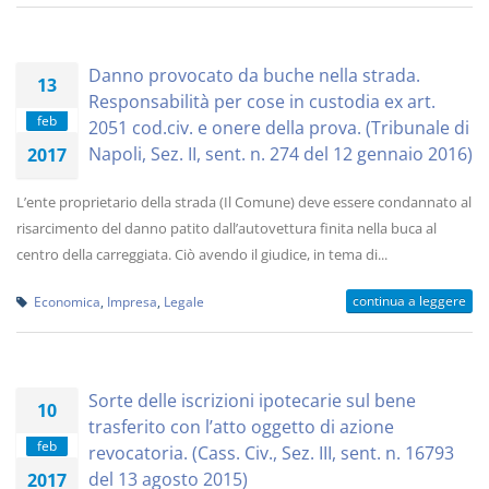
Danno provocato da buche nella strada.
13
Responsabilità per cose in custodia ex art.
feb
2051 cod.civ. e onere della prova. (Tribunale di
Napoli, Sez. II, sent. n. 274 del 12 gennaio 2016)
2017
L’ente proprietario della strada (Il Comune) deve essere condannato al
risarcimento del danno patito dall’autovettura finita nella buca al
centro della carreggiata. Ciò avendo il giudice, in tema di...
continua a leggere
Economica
,
Impresa
,
Legale
Sorte delle iscrizioni ipotecarie sul bene
10
trasferito con l’atto oggetto di azione
feb
revocatoria. (Cass. Civ., Sez. III, sent. n. 16793
del 13 agosto 2015)
2017