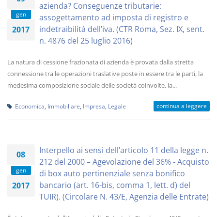
azienda? Conseguenze tributarie:
gen
assogettamento ad imposta di registro e
indetraibilità dell’iva. (CTR Roma, Sez. IX, sent.
2017
n. 4876 del 25 luglio 2016)
La natura di cessione frazionata di azienda è provata dalla stretta
connessione tra le operazioni traslative poste in essere tra le parti, la
medesima composizione sociale delle società coinvolte, la...
continua a leggere
Economica
,
Immobiliare
,
Impresa
,
Legale
Interpello ai sensi dell’articolo 11 della legge n.
08
212 del 2000 – Agevolazione del 36% - Acquisto
gen
di box auto pertinenziale senza bonifico
bancario (art. 16-bis, comma 1, lett. d) del
2017
TUIR). (Circolare N. 43/E, Agenzia delle Entrate)