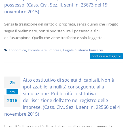
possesso. (Cass. Civ., Sez. II, sent. n. 23673 del 19
novembre 2015)
Senza la traslazione del diritto di proprietà, senza quindi che il rogito
segua il preliminare, non si può stabilire il possesso ai fini
dell’usucapione. Quello che viene trasferito è solo l’oggetto...
Economica
,
Immobiliare
,
Impresa
,
Legale
,
Sistema bancario
continua a leggere
Atto costitutivo di società di capitali. Non è
25
ipotizzabile la nullità conseguente alla
nov
simulazione. Pubblicità costitutiva
dell'iscrizione dell'atto nel registro delle
2016
imprese. (Cass. Civ., Sez. I, sent. n. 22560 del 4
novembre 2015)
La nullità di una società di capitali, una volta che ne sia avvenuta