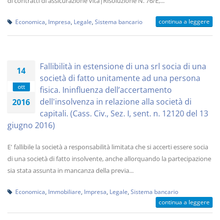
di contratti di assicurazione vita|Risoluzione N. 76/E,...
continua a leggere
Economica
,
Impresa
,
Legale
,
Sistema bancario
Fallibilità in estensione di una srl socia di una
14
società di fatto unitamente ad una persona
ott
fisica. Ininfluenza dell’accertamento
dell'insolvenza in relazione alla società di
2016
capitali. (Cass. Civ., Sez. I, sent. n. 12120 del 13
giugno 2016)
E' fallibile la società a responsabilità limitata che si accerti essere socia
di una società di fatto insolvente, anche allorquando la partecipazione
sia stata assunta in mancanza della previa...
Economica
,
Immobiliare
,
Impresa
,
Legale
,
Sistema bancario
continua a leggere