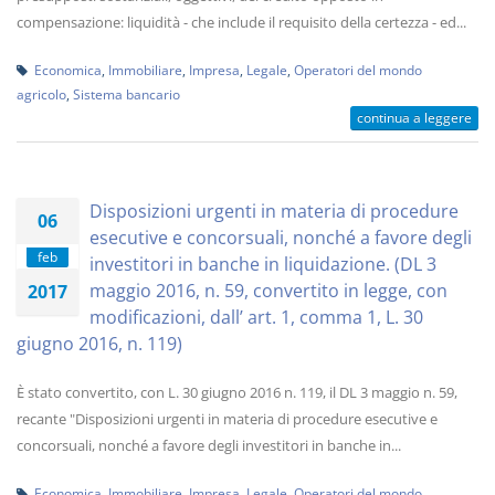
compensazione: liquidità - che include il requisito della certezza - ed...
Economica
,
Immobiliare
,
Impresa
,
Legale
,
Operatori del mondo
agricolo
,
Sistema bancario
continua a leggere
Disposizioni urgenti in materia di procedure
06
esecutive e concorsuali, nonché a favore degli
feb
investitori in banche in liquidazione. (DL 3
maggio 2016, n. 59, convertito in legge, con
2017
modificazioni, dall’ art. 1, comma 1, L. 30
giugno 2016, n. 119)
È stato convertito, con L. 30 giugno 2016 n. 119, il DL 3 maggio n. 59,
recante "Disposizioni urgenti in materia di procedure esecutive e
concorsuali, nonché a favore degli investitori in banche in...
Economica
,
Immobiliare
,
Impresa
,
Legale
,
Operatori del mondo