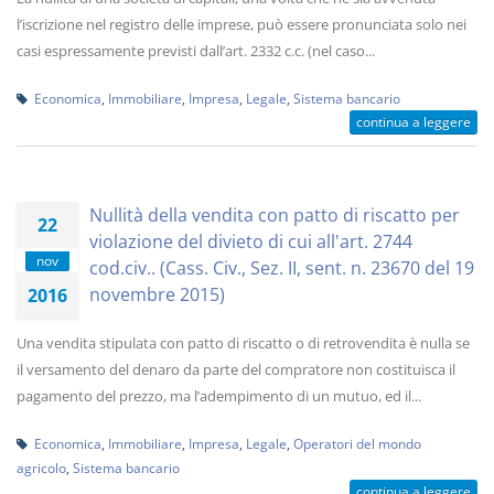
l’iscrizione nel registro delle imprese, può essere pronunciata solo nei
casi espressamente previsti dall’art. 2332 c.c. (nel caso...
Economica
,
Immobiliare
,
Impresa
,
Legale
,
Sistema bancario
continua a leggere
Nullità della vendita con patto di riscatto per
22
violazione del divieto di cui all'art. 2744
nov
cod.civ.. (Cass. Civ., Sez. II, sent. n. 23670 del 19
novembre 2015)
2016
Una vendita stipulata con patto di riscatto o di retrovendita è nulla se
il versamento del denaro da parte del compratore non costituisca il
pagamento del prezzo, ma l’adempimento di un mutuo, ed il...
Economica
,
Immobiliare
,
Impresa
,
Legale
,
Operatori del mondo
agricolo
,
Sistema bancario
continua a leggere