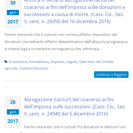
Ancora in tema di abrogazione tacita del
30
coacervo ai fini dell'imposta sulle donazioni e
gen
successioni a causa di morte. (Cass. Civ., Sez.
V, sent. n. 26050 del 16 dicembre 2016)
2017
Fermo restando che il cumulo non sortiva effetto impositivo del
donatum, ma soltanto effetto determinativo dell'aliquota progressiva,
si ritiene logica e coerente conseguenza che, eliminata...
Economica
,
Immobiliare
,
Impresa
,
Legale
,
Operatori del mondo
agricolo
,
Sistema bancario
continua a leggere
Abrogazione (tacita?) del coacervo ai fini
28
dell'imposta sulle successioni. (Cass. Civ., Sez.
gen
V, sent. n. 24940 del 6 dicembre 2016)
2017
Fermo restando che il cumulo fra donatum e relictum non