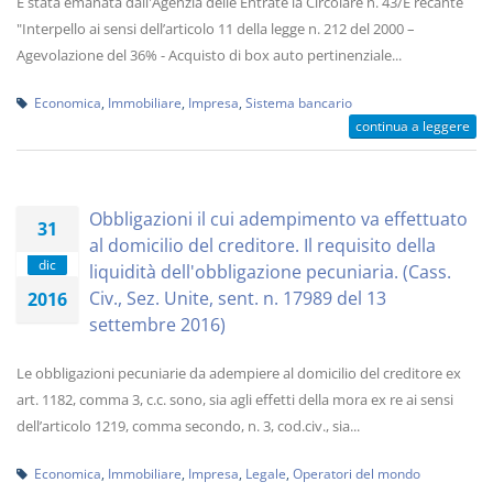
È stata emanata dall'Agenzia delle Entrate la Circolare n. 43/E recante
"Interpello ai sensi dell’articolo 11 della legge n. 212 del 2000 –
Agevolazione del 36% - Acquisto di box auto pertinenziale...
Economica
,
Immobiliare
,
Impresa
,
Sistema bancario
continua a leggere
Obbligazioni il cui adempimento va effettuato
31
al domicilio del creditore. Il requisito della
dic
liquidità dell'obbligazione pecuniaria. (Cass.
Civ., Sez. Unite, sent. n. 17989 del 13
2016
settembre 2016)
Le obbligazioni pecuniarie da adempiere al domicilio del creditore ex
art. 1182, comma 3, c.c. sono, sia agli effetti della mora ex re ai sensi
dell’articolo 1219, comma secondo, n. 3, cod.civ., sia...
Economica
,
Immobiliare
,
Impresa
,
Legale
,
Operatori del mondo