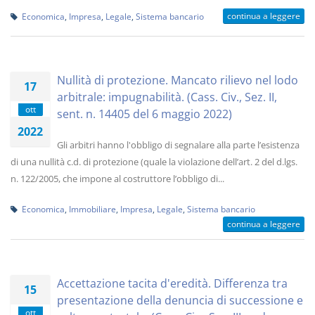
continua a leggere
Economica
,
Impresa
,
Legale
,
Sistema bancario
Nullità di protezione. Mancato rilievo nel lodo
17
arbitrale: impugnabilità. (Cass. Civ., Sez. II,
ott
sent. n. 14405 del 6 maggio 2022)
2022
Gli arbitri hanno l'obbligo di segnalare alla parte l’esistenza
di una nullità c.d. di protezione (quale la violazione dell’art. 2 del d.lgs.
n. 122/2005, che impone al costruttore l’obbligo di...
Economica
,
Immobiliare
,
Impresa
,
Legale
,
Sistema bancario
continua a leggere
Accettazione tacita d'eredità. Differenza tra
15
presentazione della denuncia di successione e
ott