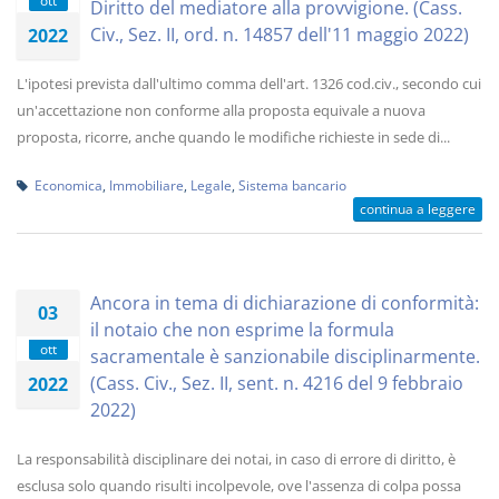
ott
Diritto del mediatore alla provvigione. (Cass.
Civ., Sez. II, ord. n. 14857 dell'11 maggio 2022)
2022
L'ipotesi prevista dall'ultimo comma dell'art. 1326 cod.civ., secondo cui
un'accettazione non conforme alla proposta equivale a nuova
proposta, ricorre, anche quando le modifiche richieste in sede di...
Economica
,
Immobiliare
,
Legale
,
Sistema bancario
continua a leggere
Ancora in tema di dichiarazione di conformità:
03
il notaio che non esprime la formula
ott
sacramentale è sanzionabile disciplinarmente.
(Cass. Civ., Sez. II, sent. n. 4216 del 9 febbraio
2022
2022)
La responsabilità disciplinare dei notai, in caso di errore di diritto, è
esclusa solo quando risulti incolpevole, ove l'assenza di colpa possa