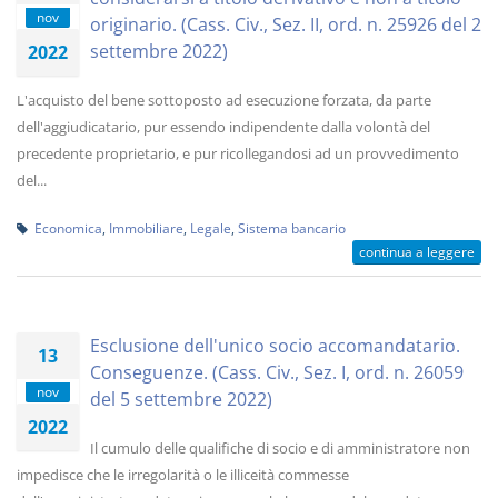
nov
originario. (Cass. Civ., Sez. II, ord. n. 25926 del 2
settembre 2022)
2022
L'acquisto del bene sottoposto ad esecuzione forzata, da parte
dell'aggiudicatario, pur essendo indipendente dalla volontà del
precedente proprietario, e pur ricollegandosi ad un provvedimento
del...
Economica
,
Immobiliare
,
Legale
,
Sistema bancario
continua a leggere
Esclusione dell'unico socio accomandatario.
13
Conseguenze. (Cass. Civ., Sez. I, ord. n. 26059
nov
del 5 settembre 2022)
2022
Il cumulo delle qualifiche di socio e di amministratore non
impedisce che le irregolarità o le illiceità commesse