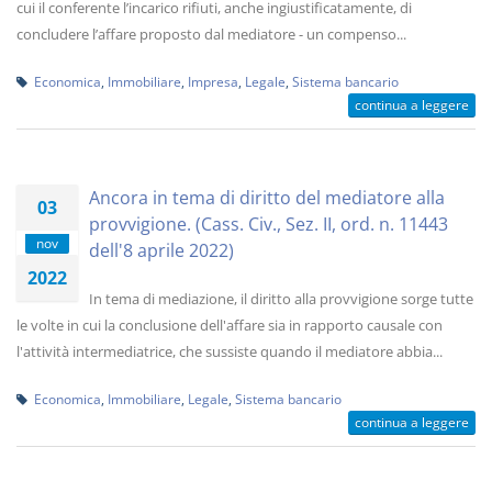
cui il conferente l’incarico rifiuti, anche ingiustificatamente, di
concludere l’affare proposto dal mediatore - un compenso...
Economica
,
Immobiliare
,
Impresa
,
Legale
,
Sistema bancario
continua a leggere
Ancora in tema di diritto del mediatore alla
03
provvigione. (Cass. Civ., Sez. II, ord. n. 11443
nov
dell'8 aprile 2022)
2022
In tema di mediazione, il diritto alla provvigione sorge tutte
le volte in cui la conclusione dell'affare sia in rapporto causale con
l'attività intermediatrice, che sussiste quando il mediatore abbia...
Economica
,
Immobiliare
,
Legale
,
Sistema bancario
continua a leggere