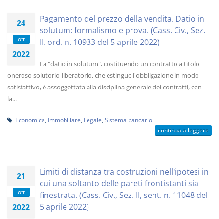
Pagamento del prezzo della vendita. Datio in
24
solutum: formalismo e prova. (Cass. Civ., Sez.
ott
II, ord. n. 10933 del 5 aprile 2022)
2022
La "datio in solutum", costituendo un contratto a titolo
oneroso solutorio-liberatorio, che estingue l'obbligazione in modo
satisfattivo, è assoggettata alla disciplina generale dei contratti, con
la...
Economica
,
Immobiliare
,
Legale
,
Sistema bancario
continua a leggere
Limiti di distanza tra costruzioni nell'ipotesi in
21
cui una soltanto delle pareti frontistanti sia
ott
finestrata. (Cass. Civ., Sez. II, sent. n. 11048 del
5 aprile 2022)
2022