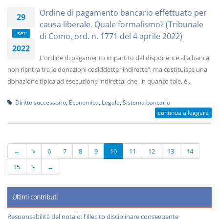
Ordine di pagamento bancario effettuato per
29
causa liberale. Quale formalismo? (Tribunale
set
di Como, ord. n. 1771 del 4 aprile 2022)
2022
L’ordine di pagamento impartito dal disponente alla banca
non rientra tra le donazioni cosiddette “indirette”, ma costituisce una
donazione tipica ad esecuzione indiretta, che, in quanto tale, è...
Diritto successorio
,
Economica
,
Legale
,
Sistema bancario
continua a leggere
←
«
6
7
8
9
10
11
12
13
14
15
»
→
Ultimi contributi
Responsabilità del notaio: l'illecito disciplinare conseguente