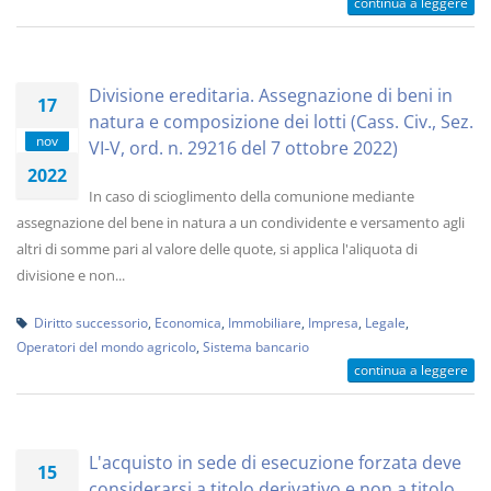
continua a leggere
Divisione ereditaria. Assegnazione di beni in
17
natura e composizione dei lotti (Cass. Civ., Sez.
nov
VI-V, ord. n. 29216 del 7 ottobre 2022)
2022
In caso di scioglimento della comunione mediante
assegnazione del bene in natura a un condividente e versamento agli
altri di somme pari al valore delle quote, si applica l'aliquota di
divisione e non...
Diritto successorio
,
Economica
,
Immobiliare
,
Impresa
,
Legale
,
Operatori del mondo agricolo
,
Sistema bancario
continua a leggere
L'acquisto in sede di esecuzione forzata deve
15
considerarsi a titolo derivativo e non a titolo