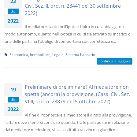
23
Civ., Sez. II, ord. n. 28441 del 30 settembre
dic
2022)
2022
Il mediatore, tanto nell'ipotesi tipica in cui abbia agito in
modo autonomo, quanto nell'ipotesi in cui si sia attivato su incarico di
una delle parti, ha l'obbligo di comportarsi con correttezza e...
Economica
,
Immobiliare
,
Legale
,
Sistema bancario
continua a leggere
Preliminare di preliminare? Al mediatore non
19
spetta (ancora) la provvigione. (Cass. Civ., Sez.
dic
VI-II, ord. n. 28879 del 5 ottobre 2022)
2022
Al fine di riconoscere al mediatore il diritto alla provvigione,
l'affare deve ritenersi concluso quando, tra le parti poste in relazione
dal mediatore medesimo, si sia costituito un vincolo giuridico...