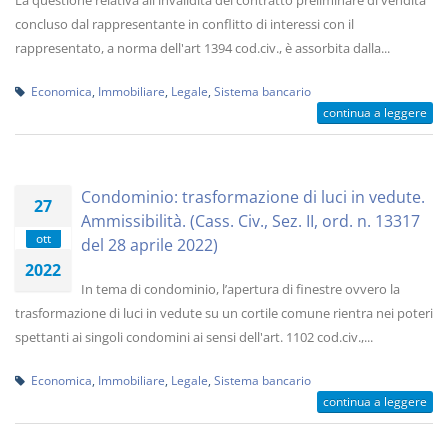
La questione relativa all'invalidità del contratto preliminare di vendita
concluso dal rappresentante in conflitto di interessi con il
rappresentato, a norma dell'art 1394 cod.civ., è assorbita dalla...
Economica
,
Immobiliare
,
Legale
,
Sistema bancario
continua a leggere
Condominio: trasformazione di luci in vedute.
27
Ammissibilità. (Cass. Civ., Sez. II, ord. n. 13317
ott
del 28 aprile 2022)
2022
In tema di condominio, l’apertura di finestre ovvero la
trasformazione di luci in vedute su un cortile comune rientra nei poteri
spettanti ai singoli condomini ai sensi dell'art. 1102 cod.civ.,...
Economica
,
Immobiliare
,
Legale
,
Sistema bancario
continua a leggere