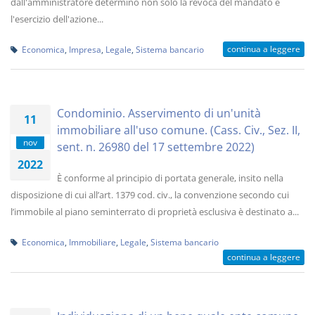
dall'amministratore determino non solo la revoca del mandato e
l'esercizio dell'azione...
continua a leggere
Economica
,
Impresa
,
Legale
,
Sistema bancario
Condominio. Asservimento di un'unità
11
immobiliare all'uso comune. (Cass. Civ., Sez. II,
nov
sent. n. 26980 del 17 settembre 2022)
2022
È conforme al principio di portata generale, insito nella
disposizione di cui all’art. 1379 cod. civ., la convenzione secondo cui
l’immobile al piano seminterrato di proprietà esclusiva è destinato a...
Economica
,
Immobiliare
,
Legale
,
Sistema bancario
continua a leggere