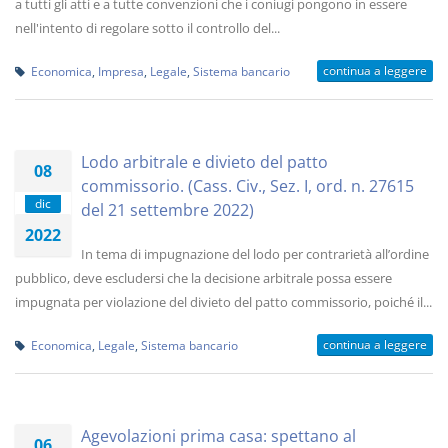
a tutti gli atti e a tutte convenzioni che i coniugi pongono in essere
nell'intento di regolare sotto il controllo del...
continua a leggere
Economica
,
Impresa
,
Legale
,
Sistema bancario
Lodo arbitrale e divieto del patto
08
commissorio. (Cass. Civ., Sez. I, ord. n. 27615
dic
del 21 settembre 2022)
2022
In tema di impugnazione del lodo per contrarietà all’ordine
pubblico, deve escludersi che la decisione arbitrale possa essere
impugnata per violazione del divieto del patto commissorio, poiché il...
continua a leggere
Economica
,
Legale
,
Sistema bancario
Agevolazioni prima casa: spettano al
06