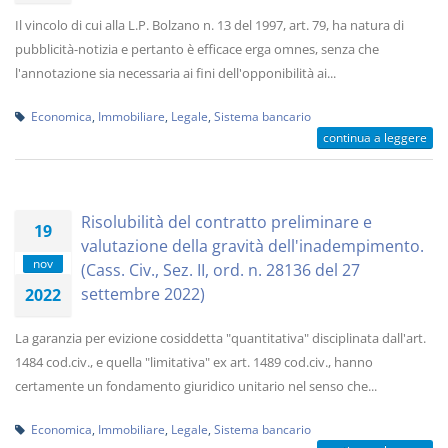
Il vincolo di cui alla L.P. Bolzano n. 13 del 1997, art. 79, ha natura di
pubblicità-notizia e pertanto è efficace erga omnes, senza che
l'annotazione sia necessaria ai fini dell'opponibilità ai...
Economica
,
Immobiliare
,
Legale
,
Sistema bancario
continua a leggere
Risolubilità del contratto preliminare e
19
valutazione della gravità dell'inadempimento.
nov
(Cass. Civ., Sez. II, ord. n. 28136 del 27
settembre 2022)
2022
La garanzia per evizione cosiddetta "quantitativa" disciplinata dall'art.
1484 cod.civ., e quella "limitativa" ex art. 1489 cod.civ., hanno
certamente un fondamento giuridico unitario nel senso che...
Economica
,
Immobiliare
,
Legale
,
Sistema bancario