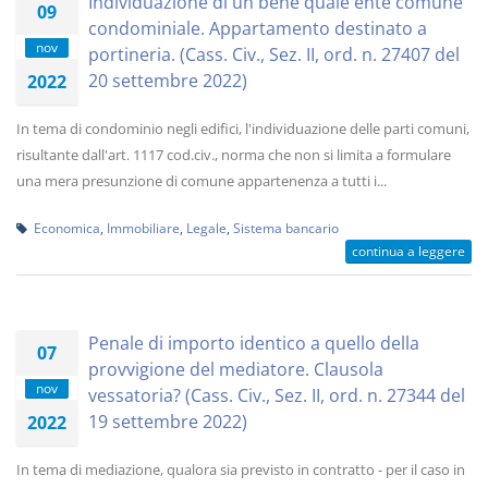
Individuazione di un bene quale ente comune
09
condominiale. Appartamento destinato a
nov
portineria. (Cass. Civ., Sez. II, ord. n. 27407 del
20 settembre 2022)
2022
In tema di condominio negli edifici, l'individuazione delle parti comuni,
risultante dall'art. 1117 cod.civ., norma che non si limita a formulare
una mera presunzione di comune appartenenza a tutti i...
Economica
,
Immobiliare
,
Legale
,
Sistema bancario
continua a leggere
Penale di importo identico a quello della
07
provvigione del mediatore. Clausola
nov
vessatoria? (Cass. Civ., Sez. II, ord. n. 27344 del
19 settembre 2022)
2022
In tema di mediazione, qualora sia previsto in contratto - per il caso in