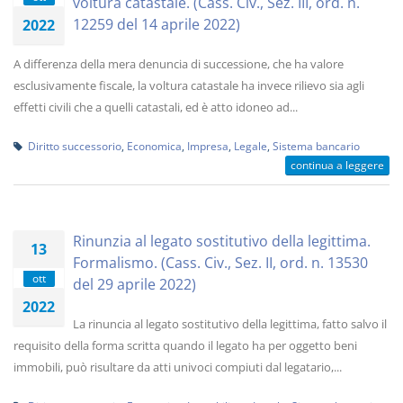
voltura catastale. (Cass. Civ., Sez. III, ord. n.
12259 del 14 aprile 2022)
2022
A differenza della mera denuncia di successione, che ha valore
esclusivamente fiscale, la voltura catastale ha invece rilievo sia agli
effetti civili che a quelli catastali, ed è atto idoneo ad...
Diritto successorio
,
Economica
,
Impresa
,
Legale
,
Sistema bancario
continua a leggere
Rinunzia al legato sostitutivo della legittima.
13
Formalismo. (Cass. Civ., Sez. II, ord. n. 13530
ott
del 29 aprile 2022)
2022
La rinuncia al legato sostitutivo della legittima, fatto salvo il
requisito della forma scritta quando il legato ha per oggetto beni
immobili, può risultare da atti univoci compiuti dal legatario,...