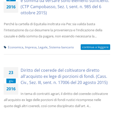
e somma da versare sono elementi sufficienti.
(CTP Campobasso, Sez. I, sent. n. 985 del 6
2016
ottobre 2015)
Perché la cartella di Equitalia inoltrata via Pec sia valida basta
l'intestazione da cui desumere la provenienza e l'indicazione della
causale e della somma da pagare, non essendo necessaria la...
continua a leggere
Economica
,
Impresa
,
Legale
,
Sistema bancario
Diritto del coerede del coltivatore diretto
23
all'acquisto ex lege di porzioni di fondi. (Cass.
giu
Civ., Sez. III, sent. n. 17006 del 20 agosto 2015)
2016
In tema di contratti agrari, il diritto del coerede coltivatore
all'acquisto ex lege delle porzioni di fondi rustici ricomprese nelle
quote degli altri coeredi, così come disciplinato dall'art. 4...