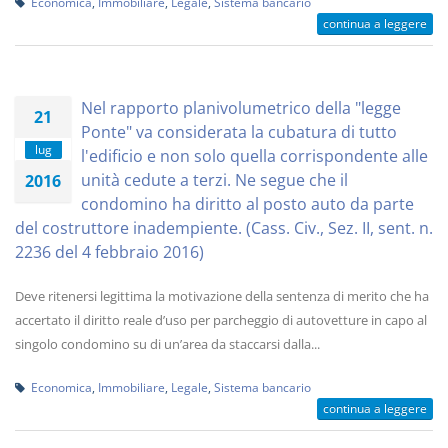
Economica
,
Immobiliare
,
Legale
,
Sistema bancario
continua a leggere
Nel rapporto planivolumetrico della "legge
21
Ponte" va considerata la cubatura di tutto
lug
l'edificio e non solo quella corrispondente alle
unità cedute a terzi. Ne segue che il
2016
condomino ha diritto al posto auto da parte
del costruttore inadempiente. (Cass. Civ., Sez. II, sent. n.
2236 del 4 febbraio 2016)
Deve ritenersi legittima la motivazione della sentenza di merito che ha
accertato il diritto reale d’uso per parcheggio di autovetture in capo al
singolo condomino su di un’area da staccarsi dalla...
Economica
,
Immobiliare
,
Legale
,
Sistema bancario
continua a leggere