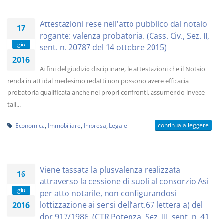
Attestazioni rese nell'atto pubblico dal notaio
17
rogante: valenza probatoria. (Cass. Civ., Sez. II,
giu
sent. n. 20787 del 14 ottobre 2015)
2016
Ai fini del giudizio disciplinare, le attestazioni che il Notaio
renda in atti dal medesimo redatti non possono avere efficacia
probatoria qualificata anche nei propri confronti, assumendo invece
tali...
continua a leggere
Economica
,
Immobiliare
,
Impresa
,
Legale
Viene tassata la plusvalenza realizzata
16
attraverso la cessione di suoli al consorzio Asi
giu
per atto notarile, non configurandosi
lottizzazione ai sensi dell'art.67 lettera a) del
2016
dpr 917/1986. (CTR Potenza, Sez. III, sent. n. 41