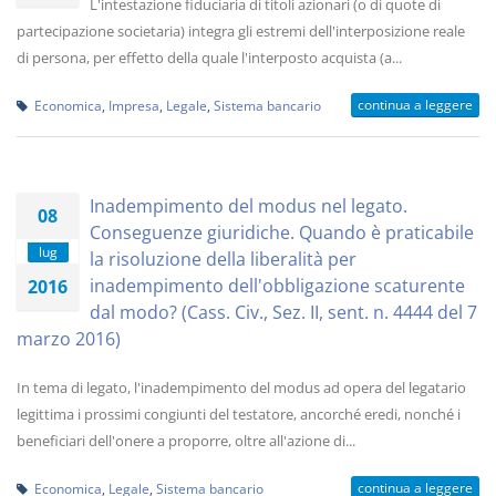
L'intestazione fiduciaria di titoli azionari (o di quote di
partecipazione societaria) integra gli estremi dell'interposizione reale
di persona, per effetto della quale l'interposto acquista (a...
continua a leggere
Economica
,
Impresa
,
Legale
,
Sistema bancario
Inadempimento del modus nel legato.
08
Conseguenze giuridiche. Quando è praticabile
lug
la risoluzione della liberalità per
inadempimento dell'obbligazione scaturente
2016
dal modo? (Cass. Civ., Sez. II, sent. n. 4444 del 7
marzo 2016)
In tema di legato, l'inadempimento del modus ad opera del legatario
legittima i prossimi congiunti del testatore, ancorché eredi, nonché i
beneficiari dell'onere a proporre, oltre all'azione di...
continua a leggere
Economica
,
Legale
,
Sistema bancario