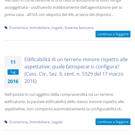
Nel caso in cui la cessione di una casa di abitazione di lusso venga
assoggettata - usufruendo indebitamente dell'agevolazione per la
prima casa - all'IVA con aliquota del 4%, ai sensi del disposto...
Economica
,
Immobiliare
,
Legale
,
Sistema bancario
continua a leggere
Edificabilità di un terreno minore rispetto alle
11
aspettative: quale fattispecie si configura?
lug
(Cass. Civ., Sez. II, sent. n. 5329 del 17 marzo
2016)
2016
Nell'ipotesi in cui oggetto della compravendita sia un terreno
edificatorio, la parziale edificabilità dello stesso minore rispetto alle
aspettative, non comporta automaticamente la configurabilità di...
continua a leggere
Economica
,
Immobiliare
,
Legale