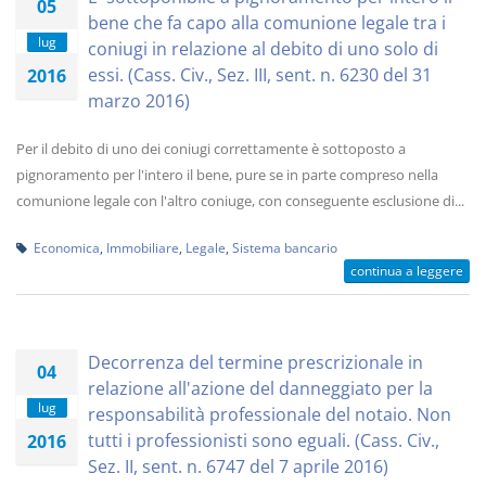
05
bene che fa capo alla comunione legale tra i
lug
coniugi in relazione al debito di uno solo di
essi. (Cass. Civ., Sez. III, sent. n. 6230 del 31
2016
marzo 2016)
Per il debito di uno dei coniugi correttamente è sottoposto a
pignoramento per l'intero il bene, pure se in parte compreso nella
comunione legale con l'altro coniuge, con conseguente esclusione di...
Economica
,
Immobiliare
,
Legale
,
Sistema bancario
continua a leggere
Decorrenza del termine prescrizionale in
04
relazione all'azione del danneggiato per la
lug
responsabilità professionale del notaio. Non
tutti i professionisti sono eguali. (Cass. Civ.,
2016
Sez. II, sent. n. 6747 del 7 aprile 2016)