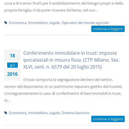
cosa e di trarne i frutti per il soddisfacimento dei bisogni propri e della
propria famiglia, sì da poter ricavare dal bene, nel suo...
Economica
,
Immobiliare
,
Legale
,
Operatori del mondo agricolo
continua a leggere
Conferimento immobilare in trust: imposte
18
ipocatastali in misura fissa. (CTP Milano, Sez.
giu
XLVI, sent. n. 6579 del 20 luglio 2015)
2016
Il trust comporta la segregazione dei beni del settlor,
ovvero del disponente, in un patrimonio separato gestito dal trustee.
Conseguentemente in caso di conferimento di beni immobili in trust,
in...
Economica
,
Immobiliare
,
Legale
,
Sistema bancario
continua a leggere