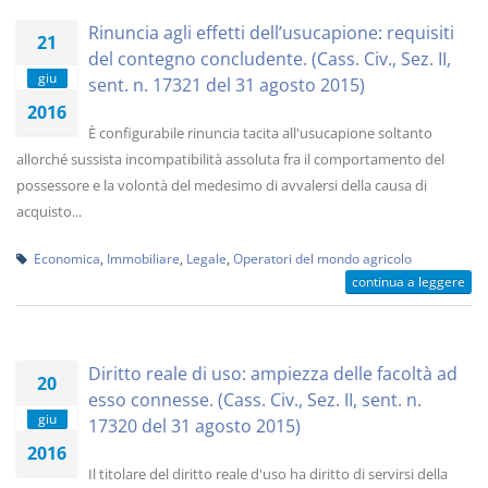
Rinuncia agli effetti dell’usucapione: requisiti
21
del contegno concludente. (Cass. Civ., Sez. II,
giu
sent. n. 17321 del 31 agosto 2015)
2016
È configurabile rinuncia tacita all'usucapione soltanto
allorché sussista incompatibilità assoluta fra il comportamento del
possessore e la volontà del medesimo di avvalersi della causa di
acquisto...
Economica
,
Immobiliare
,
Legale
,
Operatori del mondo agricolo
continua a leggere
Diritto reale di uso: ampiezza delle facoltà ad
20
esso connesse. (Cass. Civ., Sez. II, sent. n.
giu
17320 del 31 agosto 2015)
2016
Il titolare del diritto reale d'uso ha diritto di servirsi della