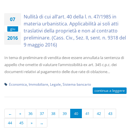
Nullità di cui all’art. 40 della l. n. 47/1985 in
07
materia urbanistica. Applicabilità ai soli atti
giu
traslativi della proprietà e non al contratto
preliminare. (Cass. Civ., Sez. II, sent. n. 9318 del
2016
9 maggio 2016)
In tema di preliminare di vendita deve essere annullata la sentenza di
appello che omette di valutare l’ammissibilità ex art. 345 c.p.c. dei
documenti relativi al pagamento delle due rate di oblazione...
Economica
,
Immobiliare
,
Legale
,
Sistema bancario
continua a leggere
←
«
36
37
38
39
40
41
42
43
44
45
»
→