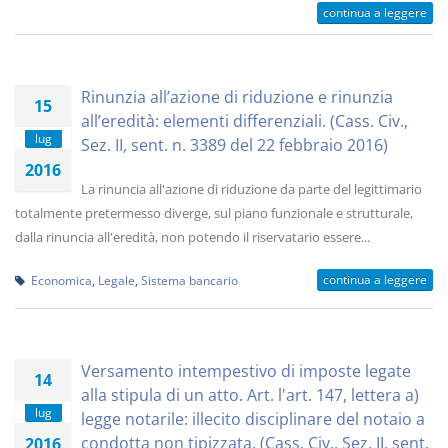
continua a leggere
Rinunzia all’azione di riduzione e rinunzia
15
all’eredità: elementi differenziali. (Cass. Civ.,
lug
Sez. II, sent. n. 3389 del 22 febbraio 2016)
2016
La rinuncia all'azione di riduzione da parte del legittimario
totalmente pretermesso diverge, sul piano funzionale e strutturale,
dalla rinuncia all'eredità, non potendo il riservatario essere...
continua a leggere
Economica
,
Legale
,
Sistema bancario
Versamento intempestivo di imposte legate
14
alla stipula di un atto. Art. l'art. 147, lettera a)
lug
legge notarile: illecito disciplinare del notaio a
condotta non tipizzata. (Cass. Civ., Sez. II, sent.
2016