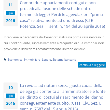
Compri due appartamenti contigui e non
11
procedi alla fusione delle schede entro i
giu
termini di legge? Perdi le agevolazioni "prima
casa" relativamente ad uno di essi. (CTR
2016
Potenza, Sez. II, sent. n. 194 del 20 aprile 2016)
Interviene la decadenza dai benefici fiscali sulla prima casa nel caso in
cui il contribuente, successivamente all'acquisto di due immobili, non
provvede a richiedere l'accatastamento unitario dei due...
Economica
,
Immobiliare
,
Legale
,
Sistema bancario
continua a leggere
La revoca ad nutum senza giusta causa della
10
delega già conferita all'amministratore è fonte
giu
del diritto di costui al risarcimento del danno
conseguentemente subito. (Cass. Civ., Sez. I,
2016
sent. n. 7587 del 15 aprile 2016)