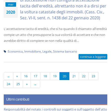
di successione non configura accettazione
mar
tacita dell'eredità, altrettanto non è a dirsi per
la voltura catastale degli immobili. (Cass. Civ.,
2020
Sez. VI-II, sent. n. 1438 del 22 gennaio 2020)
L'accettazione tacita di eredità, che si ha quando il chiamato all'eredità
compie un atto che presuppone la sua volontà di accettare e che non
avrebbe diritto di compiere se non nella qualità di...
Economica
,
Immobiliare
,
Legale
,
Sistema bancario
continua a leggere
←
«
16
17
18
19
20
21
22
23
24
25
»
→
Ultimi contributi
Responsabilità del notaio: i controlli sui soggetti e sull'oggetto dell'atto