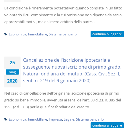
La condizione è "meramente potestativa" quando consiste in un fatto
volontario il cui compimento o la cui omissione non dipende da seri o
apprezzabili motivi, ma dal mero arbitrio della parte,...
continua a leggere
Economica
,
Immobiliare
,
Sistema bancario
Cancellazione dell'iscrizione ipotecaria e
25
susseguente nuova iscrizione di primo grado.
mag
Natura fondiaria del mutuo. (Cass. Civ., Sez. I,
sent. n. 219 del 9 gennaio 2020)
2020
Nel caso di cancellazione dell'originaria iscrizione ipotecaria di primo
grado su bene immobile, avvenuta ai sensi dell'art. 38 d.lgs. n. 385 del
1993 (c.d. TUB) per la qualifica fondiaria del credito...
Economica
,
Immobiliare
,
Impresa
,
Legale
,
Sistema bancario
continua a leggere