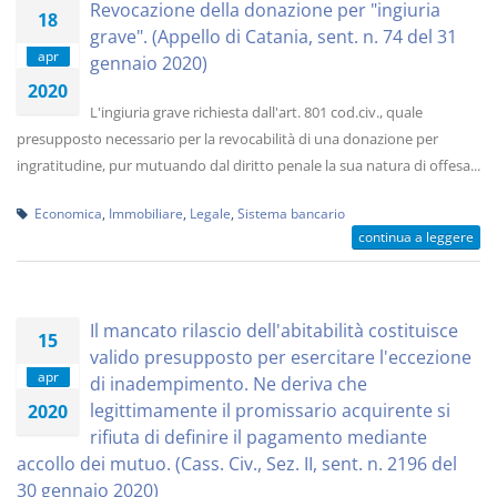
Revocazione della donazione per "ingiuria
18
grave". (Appello di Catania, sent. n. 74 del 31
apr
gennaio 2020)
2020
L'ingiuria grave richiesta dall'art. 801 cod.civ., quale
presupposto necessario per la revocabilità di una donazione per
ingratitudine, pur mutuando dal diritto penale la sua natura di offesa...
Economica
,
Immobiliare
,
Legale
,
Sistema bancario
continua a leggere
Il mancato rilascio dell'abitabilità costituisce
15
valido presupposto per esercitare l'eccezione
apr
di inadempimento. Ne deriva che
legittimamente il promissario acquirente si
2020
rifiuta di definire il pagamento mediante
accollo dei mutuo. (Cass. Civ., Sez. II, sent. n. 2196 del
30 gennaio 2020)