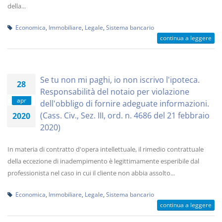
della...
Economica
,
Immobiliare
,
Legale
,
Sistema bancario
continua a leggere
Se tu non mi paghi, io non iscrivo l'ipoteca.
28
Responsabilità del notaio per violazione
apr
dell'obbligo di fornire adeguate informazioni.
(Cass. Civ., Sez. III, ord. n. 4686 del 21 febbraio
2020
2020)
In materia di contratto d'opera intellettuale, il rimedio contrattuale
della eccezione di inadempimento è legittimamente esperibile dal
professionista nel caso in cui il cliente non abbia assolto...
Economica
,
Immobiliare
,
Legale
,
Sistema bancario
continua a leggere