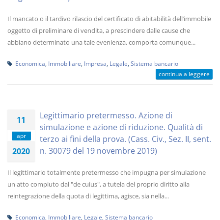
Il mancato o il tardivo rilascio del certificato di abitabilità dell’immobile
oggetto di preliminare di vendita, a prescindere dalle cause che
abbiano determinato una tale evenienza, comporta comunque...
Economica
,
Immobiliare
,
Impresa
,
Legale
,
Sistema bancario
continua a leggere
Legittimario pretermesso. Azione di
11
simulazione e azione di riduzione. Qualità di
apr
terzo ai fini della prova. (Cass. Civ., Sez. II, sent.
n. 30079 del 19 novembre 2019)
2020
Il legittimario totalmente pretermesso che impugna per simulazione
un atto compiuto dal "de cuius", a tutela del proprio diritto alla
reintegrazione della quota di legittima, agisce, sia nella...
Economica
,
Immobiliare
,
Legale
,
Sistema bancario