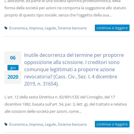
L'adozione, da parte di una società sportiva professionistica, della
forma della società per azioni ne comporta la soggezione allo statuto
proprio di questo tipo sociale, senza che l'oggetto della sua...
continua a leggere
Economica
,
Impresa
,
Legale
,
Sistema bancario
Inutile decorrenza del termine per proporre
06
opposizione alla scissione. I creditori sono
giu
comunque legittimati a proporre azione
revocatoria? (Cass. Civ., Sez. I, 4 dicembre
2020
2019, n. 31654).
L'art. 12 della sesta Direttiva n. 82/891/CEE del Consiglio, del 17
dicembre 1982, basata sull'art. 54, par. 3, lett. g), del trattato e relativa
alle scissioni delle società per azioni, come...
continua a leggere
Economica
,
Impresa
,
Legale
,
Sistema bancario