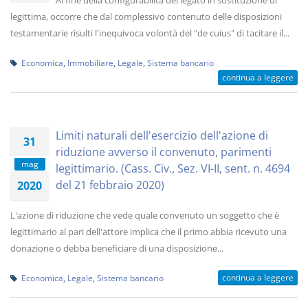
Al fine della configurabilità del legato in sostituzione di
legittima, occorre che dal complessivo contenuto delle disposizioni
testamentarie risulti l'inequivoca volontà del "de cuius" di tacitare il...
Economica
,
Immobiliare
,
Legale
,
Sistema bancario
continua a leggere
Limiti naturali dell'esercizio dell'azione di
31
riduzione avverso il convenuto, parimenti
mag
legittimario. (Cass. Civ., Sez. VI-II, sent. n. 4694
del 21 febbraio 2020)
2020
L'azione di riduzione che vede quale convenuto un soggetto che è
legittimario al pari dell'attore implica che il primo abbia ricevuto una
donazione o debba beneficiare di una disposizione...
continua a leggere
Economica
,
Legale
,
Sistema bancario