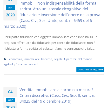
immobili. Non indispensabilità della forma
apr
scritta. Atto unilaterale ricognitivo del
fiduciario e inversione dell'onere della prova.
2020
(Cass. Civ., Sez. Unite, sent. n. 6459 del 6
marzo 2020)
Per il patto fiduciario con oggetto immobiliare che s'innesta su un
acquisto effettuato dal fiduciario per conto del fiduciante, non è
richiesta la forma scritta ad substantíam; ne consegue che tale...
Economica
,
Immobiliare
,
Impresa
,
Legale
,
Operatori del mondo
agricolo
,
Sistema bancario
continua a leggere
Vendita immobiliare a corpo o a misura?
04
Criteri discretivi. (Cass. Civ., Sez. II, sent. n.
apr
34025 del 19 dicembre 2019)
2020