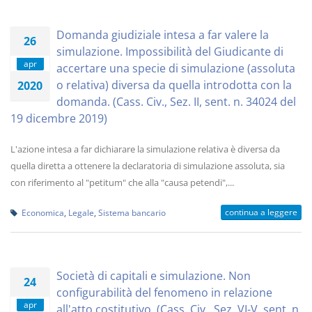
Domanda giudiziale intesa a far valere la
26
simulazione. Impossibilità del Giudicante di
apr
accertare una specie di simulazione (assoluta
o relativa) diversa da quella introdotta con la
2020
domanda. (Cass. Civ., Sez. II, sent. n. 34024 del
19 dicembre 2019)
L'azione intesa a far dichiarare la simulazione relativa è diversa da
quella diretta a ottenere la declaratoria di simulazione assoluta, sia
con riferimento al "petitum" che alla "causa petendi",...
continua a leggere
Economica
,
Legale
,
Sistema bancario
Società di capitali e simulazione. Non
24
configurabilità del fenomeno in relazione
apr
all'atto costitutivo. (Cass. Civ., Sez. VI-V, sent. n.