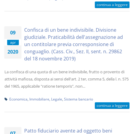
continua a leggere
Confisca di un bene indivisibile. Divisione
09
giudiziale. Praticabilità dell'assegnazione ad
apr
un contitolare previa corresponsione di
conguaglio. (Cass. Civ., Sez. II, sent. n. 29862
2020
del 18 novembre 2019)
La confisca di una quota di un bene indivisibile, frutto o provento di
attività mafiosa, disposta ai sensi dell'art. 2 ter, comma 5, della l. n. 575
del 1965, applicabile "ratione temporis", non...
Economica
,
Immobiliare
,
Legale
,
Sistema bancario
continua a leggere
Patto fiduciario avente ad oggetto beni
07