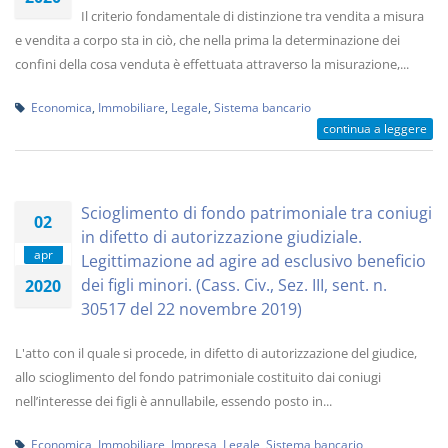
Il criterio fondamentale di distinzione tra vendita a misura
e vendita a corpo sta in ciò, che nella prima la determinazione dei
confini della cosa venduta è effettuata attraverso la misurazione,...
Economica
,
Immobiliare
,
Legale
,
Sistema bancario
continua a leggere
Scioglimento di fondo patrimoniale tra coniugi
02
in difetto di autorizzazione giudiziale.
apr
Legittimazione ad agire ad esclusivo beneficio
dei figli minori. (Cass. Civ., Sez. III, sent. n.
2020
30517 del 22 novembre 2019)
L'atto con il quale si procede, in difetto di autorizzazione del giudice,
allo scioglimento del fondo patrimoniale costituito dai coniugi
nell’interesse dei figli è annullabile, essendo posto in...
Economica
,
Immobiliare
,
Impresa
,
Legale
,
Sistema bancario