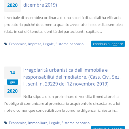
dicembre 2019)
2020
Il verbale di assemblea ordinaria di una società di capitali ha efficacia
probatoria poiché documenta quanto avvenuto in sede di assemblea
(data in cui si è tenuta, identità dei partecipanti, capitale...
continua a leggere
Economica
,
Impresa
,
Legale
,
Sistema bancario
Irregolarità urbanistica dell'immobile e
14
responsabilità del mediatore. (Cass. Civ., Sez.
giu
II, sent. n. 29229 del 12 novembre 2019)
2020
Nella stipula di un preliminare di vendita il mediatore ha
l'obbligo di comunicare al promissario acquirente le circostanze a lui
note o comunque conoscibili con la comune diligenza richiesta in...
Economica
,
Immobiliare
,
Legale
,
Sistema bancario
continua a leggere