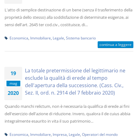
L'atto di semplice destinazione di un bene (senza il trasferimento della
proprietà dello stesso) alla soddisfazione di determinate esigenze, ai
sensi dell'art. 2645 ter cod.civ., costituisce, di...
Economica
,
Immobiliare
,
Legale
,
Sistema bancario
continua a leggere
La totale pretermissione del legittimario ne
19
esclude la qualità di erede al tempo
mag
dell'apertura della successione. (Cass. Civ.,
Sez. II, ord. n. 2914 del 7 febbraio 2020)
2020
Quando manchi relictum, non è necessaria la qualifica di erede ai fini
dell'esercizio dell'azione di riduzione. Invero, qualora il de cuius abbia
integralmente esaurito in vita il suo patrimonio...
Economica
,
Immobiliare
,
Impresa
,
Legale
,
Operatori del mondo