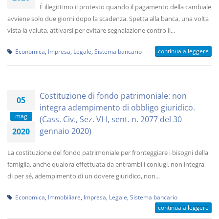
È illegittimo il protesto quando il pagamento della cambiale
avviene solo due giorni dopo la scadenza. Spetta alla banca, una volta
vista la valuta, attivarsi per evitare segnalazione contro il...
continua a leggere
Economica
,
Impresa
,
Legale
,
Sistema bancario
Costituzione di fondo patrimoniale: non
05
integra adempimento di obbligo giuridico.
mag
(Cass. Civ., Sez. VI-I, sent. n. 2077 del 30
gennaio 2020)
2020
La costituzione del fondo patrimoniale per fronteggiare i bisogni della
famiglia, anche qualora effettuata da entrambi i coniugi, non integra,
di per sé, adempimento di un dovere giuridico, non...
Economica
,
Immobiliare
,
Impresa
,
Legale
,
Sistema bancario
continua a leggere