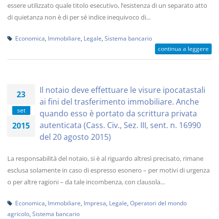
essere utilizzato quale titolo esecutivo, l’esistenza di un separato atto
di quietanza non è di per sé indice inequivoco di...
Economica
,
Immobiliare
,
Legale
,
Sistema bancario
continua a leggere
Il notaio deve effettuare le visure ipocatastali
23
ai fini del trasferimento immobiliare. Anche
set
quando esso è portato da scrittura privata
autenticata (Cass. Civ., Sez. III, sent. n. 16990
2015
del 20 agosto 2015)
La responsabilità del notaio, si è al riguardo altresì precisato, rimane
esclusa solamente in caso di espresso esonero – per motivi di urgenza
o per altre ragioni – da tale incombenza, con clausola...
Economica
,
Immobiliare
,
Impresa
,
Legale
,
Operatori del mondo
agricolo
,
Sistema bancario