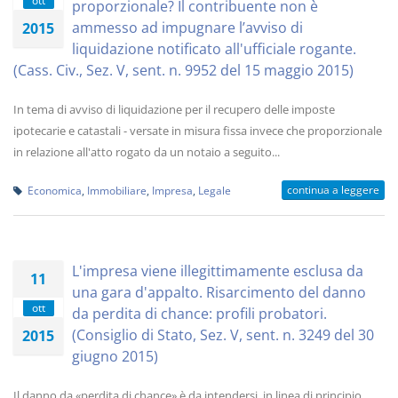
ott
proporzionale? Il contribuente non è
ammesso ad impugnare l’avviso di
2015
liquidazione notificato all'ufficiale rogante.
(Cass. Civ., Sez. V, sent. n. 9952 del 15 maggio 2015)
In tema di avviso di liquidazione per il recupero delle imposte
ipotecarie e catastali - versate in misura fissa invece che proporzionale
in relazione all'atto rogato da un notaio a seguito...
continua a leggere
Economica
,
Immobiliare
,
Impresa
,
Legale
L'impresa viene illegittimamente esclusa da
11
una gara d'appalto. Risarcimento del danno
ott
da perdita di chance: profili probatori.
(Consiglio di Stato, Sez. V, sent. n. 3249 del 30
2015
giugno 2015)
Il danno da «perdita di chance» è da intendersi, in linea di principio,