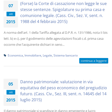
(Forse) la Corte di cassazione non legge le sue
07
stesse sentenze. Spigolature su prima casa e
ott
comunione legale. (Cass. Civ., Sez. V, sent. n.
1988 del 4 febbraio 2015)
2015
A norma dell'art. 1 della Tariffa allegata al D.P.R. n. 131/1986, nota II bis
lett. b) e c), per il godimento delle agevolazioni fiscali c.d. prima casa
occorre che l'acquirente dichiari in seno...
Economica
,
Immobiliare
,
Legale
,
Sistema bancario
continua a leggere
Danno patrimoniale: valutazione in via
05
equitativa del peso economico del pregiudizio
ott
futuro. (Cass. Civ., Sez. III, sent. n. 14645 del 14
luglio 2015)
2015
Il danno patrimoniale si scandisce in danno emergente e lucro