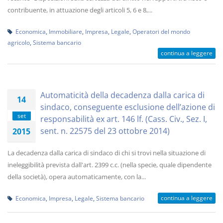
contribuente, in attuazione degli articoli 5, 6 e 8,...
Economica
,
Immobiliare
,
Impresa
,
Legale
,
Operatori del mondo
agricolo
,
Sistema bancario
continua a leggere
Automaticità della decadenza dalla carica di
14
sindaco, conseguente esclusione dell’azione di
set
responsabilità ex art. 146 lf. (Cass. Civ., Sez. I,
sent. n. 22575 del 23 ottobre 2014)
2015
La decadenza dalla carica di sindaco di chi si trovi nella situazione di
ineleggibilità prevista dall'art. 2399 c.c. (nella specie, quale dipendente
della società), opera automaticamente, con la...
continua a leggere
Economica
,
Impresa
,
Legale
,
Sistema bancario