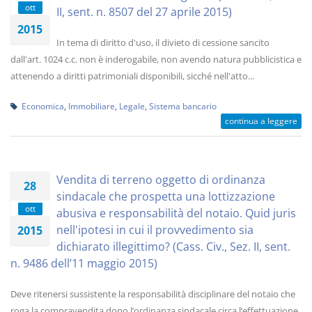
ott
II, sent. n. 8507 del 27 aprile 2015)
2015
In tema di diritto d'uso, il divieto di cessione sancito
dall'art. 1024 c.c. non è inderogabile, non avendo natura pubblicistica e
attenendo a diritti patrimoniali disponibili, sicché nell'atto...
Economica
,
Immobiliare
,
Legale
,
Sistema bancario
continua a leggere
Vendita di terreno oggetto di ordinanza
28
sindacale che prospetta una lottizzazione
ott
abusiva e responsabilità del notaio. Quid juris
nell'ipotesi in cui il provvedimento sia
2015
dichiarato illegittimo? (Cass. Civ., Sez. II, sent.
n. 9486 dell’11 maggio 2015)
Deve ritenersi sussistente la responsabilità disciplinare del notaio che
roga la compravendita dopo l’ordinanza sindacale circa l’effettuazione