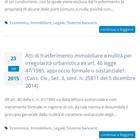
di un condominio, con la quale viene esclusa dal trasferimento la
proprietà di alcune delle parti comuni, è nulla, poiché con...
Economica
,
Immobiliare
,
Legale
,
Sistema bancario
continua a leggere
Atti di trasferimento immobiliare e nullità per
23
irregolarità urbanistica ex art. 40 legge
ott
47/1985: approccio formale o sostanziale?.
(Cass. Civ., Sez. II, sent. n. 25811 del 5 dicembre
2015
2014)
All'art. 40 della L. n. 47/1985 va data lettura sostanziale e non
meramente formale: in ragione di ciò, da tale norma è desumibile il
principio generale della nullità di carattere sostanziale degli...
Economica
,
Immobiliare
,
Legale
,
Sistema bancario
continua a leggere