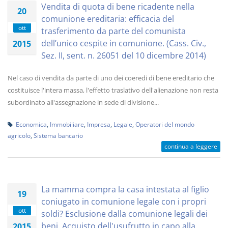
Vendita di quota di bene ricadente nella
20
comunione ereditaria: efficacia del
ott
trasferimento da parte del comunista
dell’unico cespite in comunione. (Cass. Civ.,
2015
Sez. II, sent. n. 26051 del 10 dicembre 2014)
Nel caso di vendita da parte di uno dei coeredi di bene ereditario che
costituisce l'intera massa, l'effetto traslativo dell'alienazione non resta
subordinato all'assegnazione in sede di divisione...
Economica
,
Immobiliare
,
Impresa
,
Legale
,
Operatori del mondo
agricolo
,
Sistema bancario
continua a leggere
La mamma compra la casa intestata al figlio
19
coniugato in comunione legale con i propri
ott
soldi? Esclusione dalla comunione legali dei
beni. Acquisto dell'usufrutto in capo alla
2015