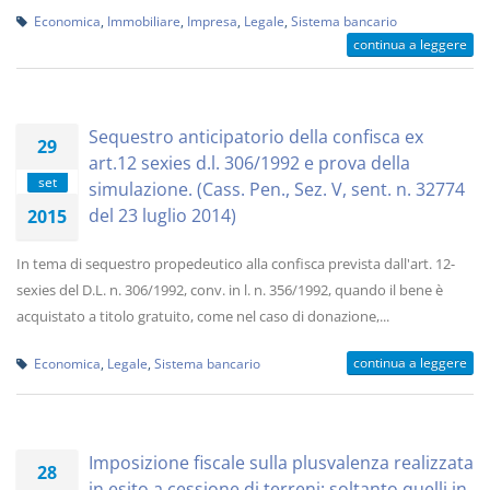
Economica
,
Immobiliare
,
Impresa
,
Legale
,
Sistema bancario
continua a leggere
Sequestro anticipatorio della confisca ex
29
art.12 sexies d.l. 306/1992 e prova della
set
simulazione. (Cass. Pen., Sez. V, sent. n. 32774
del 23 luglio 2014)
2015
In tema di sequestro propedeutico alla confisca prevista dall'art. 12-
sexies del D.L. n. 306/1992, conv. in l. n. 356/1992, quando il bene è
acquistato a titolo gratuito, come nel caso di donazione,...
continua a leggere
Economica
,
Legale
,
Sistema bancario
Imposizione fiscale sulla plusvalenza realizzata
28
in esito a cessione di terreni: soltanto quelli in