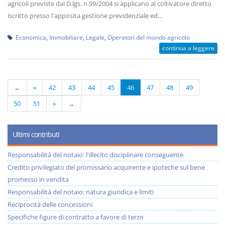
agricoli previste dal D.lgs. n.99/2004 si applicano al coltivatore diretto
iscritto presso l'apposita gestione previdenziale ed...
Economica
,
Immobiliare
,
Legale
,
Operatori del mondo agricolo
continua a leggere
←
«
42
43
44
45
46
47
48
49
50
51
»
→
Ultimi contributi
Responsabilità del notaio: l'illecito disciplinare conseguente
Credito privilegiato del promissario acquirente e ipoteche sul bene
promesso in vendita
Responsabilità del notaio: natura giuridica e limiti
Reciprocità delle concessioni
Specifiche figure di contratto a favore di terzo