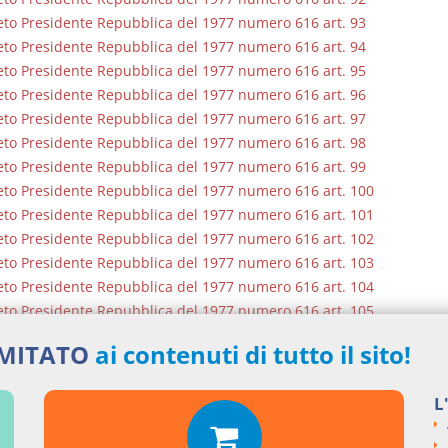
to Presidente Repubblica del 1977 numero 616 art. 93
to Presidente Repubblica del 1977 numero 616 art. 94
to Presidente Repubblica del 1977 numero 616 art. 95
to Presidente Repubblica del 1977 numero 616 art. 96
to Presidente Repubblica del 1977 numero 616 art. 97
to Presidente Repubblica del 1977 numero 616 art. 98
to Presidente Repubblica del 1977 numero 616 art. 99
to Presidente Repubblica del 1977 numero 616 art. 100
to Presidente Repubblica del 1977 numero 616 art. 101
to Presidente Repubblica del 1977 numero 616 art. 102
to Presidente Repubblica del 1977 numero 616 art. 103
to Presidente Repubblica del 1977 numero 616 art. 104
to Presidente Repubblica del 1977 numero 616 art. 105
to Presidente Repubblica del 1977 numero 616 art. 106
IMITATO
ai contenuti di tutto il sito!
to Presidente Repubblica del 1977 numero 616 art. 107
to Presidente Repubblica del 1977 numero 616 art. 108
L
to Presidente Repubblica del 1977 numero 616 art. 109
to Presidente Repubblica del 1977 numero 616 art. 110