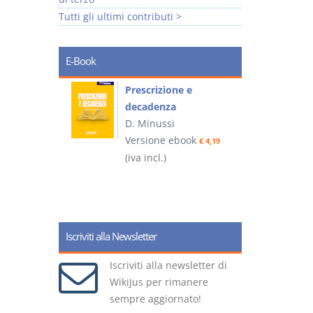
Tutti gli ultimi contributi >
E-Book
so e
Prescrizione e
decadenza
D. Minussi
ook
Versione ebook
€ 4,19
€ 4,19
(iva incl.)
(
Iscriviti alla Newsletter
Iscriviti alla newsletter di
WikiJus per rimanere
sempre aggiornato!