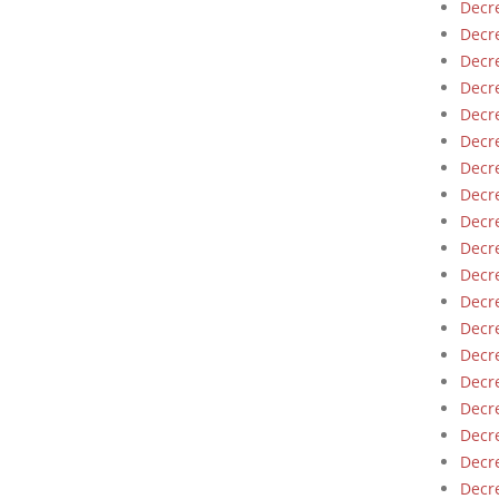
Decre
Decre
Decre
Decre
Decre
Decre
Decre
Decre
Decre
Decre
Decre
Decre
Decre
Decre
Decre
Decre
Decre
Decre
Decre