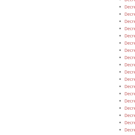
Decre
Decre
Decre
Decre
Decre
Decre
Decre
Decre
Decre
Decre
Decre
Decre
Decre
Decre
Decre
Decre
Decre
Decre