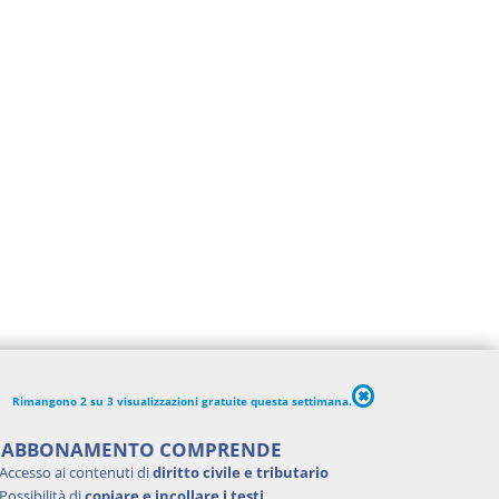
Rimangono 2 su 3 visualizzazioni gratuite questa settimana.
'ABBONAMENTO COMPRENDE
Accesso ai contenuti di
diritto civile e tributario
Possibilità di
copiare e incollare i testi