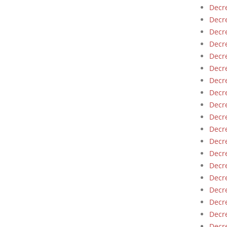
Decre
Decre
Decre
Decre
Decre
Decre
Decre
Decre
Decre
Decre
Decre
Decre
Decre
Decre
Decre
Decre
Decre
Decre
Decre