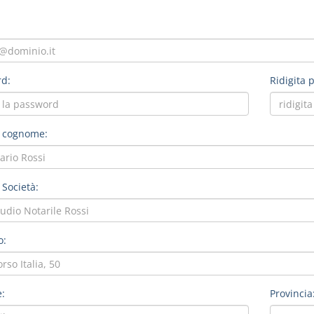
d:
Ridigita 
 cognome:
 Società:
o:
:
Provincia