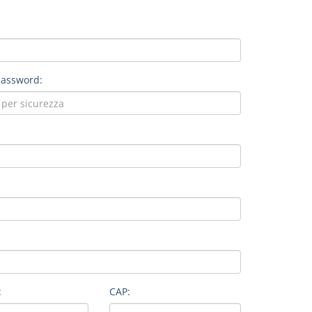
password:
:
CAP: