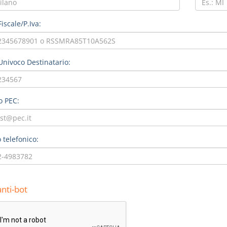
iscale/P.Iva:
Univoco Destinatario:
o PEC:
telefonico:
anti-bot