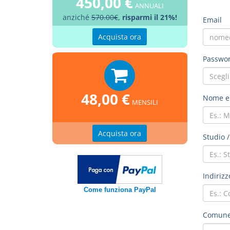
450,00 €
ANNUALI
anziché
570.00€
,
risparmi il 21%!
Email
Acquista ora
Passwor
48,00 €
Nome e
MENSILI
Acquista ora
Studio /
Indirizz
Come funziona PayPal
Comune