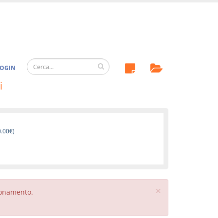
OGIN
i
0.00€)
×
bbonamento.