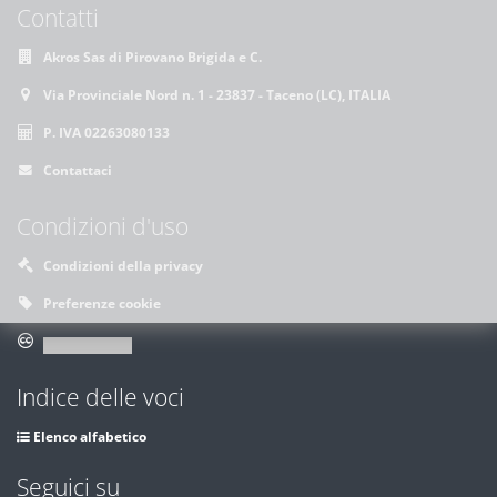
Contatti
Akros Sas di Pirovano Brigida e C.
Via Provinciale Nord n. 1 - 23837 - Taceno (LC), ITALIA
P. IVA 02263080133
Contattaci
Condizioni d'uso
Condizioni della privacy
Preferenze cookie
Indice delle voci
Elenco alfabetico
Seguici su