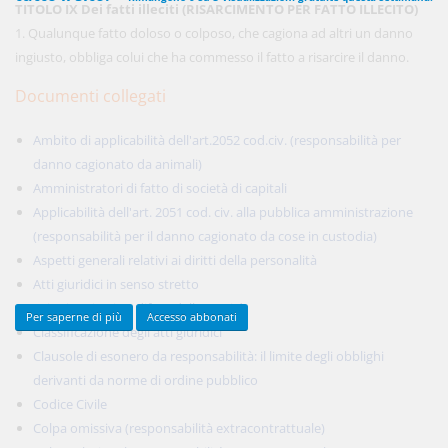
TITOLO IX Dei fatti illeciti (RISARCIMENTO PER FATTO ILLECITO)
1. Qualunque fatto doloso o colposo, che cagiona ad altri un danno
ingiusto, obbliga colui che ha commesso il fatto a risarcire il danno.
450,00 €
ANNUALI
Documenti collegati
anziché
570.00€
,
risparmi il 21%!
Ambito di applicabilità dell'art.2052 cod.civ. (responsabilità per
Acquista ora
danno cagionato da animali)
Amministratori di fatto di società di capitali
Applicabilità dell'art. 2051 cod. civ. alla pubblica amministrazione
48,00 €
MENSILI
(responsabilità per il danno cagionato da cose in custodia)
Aspetti generali relativi ai diritti della personalità
Acquista ora
Atti giuridici in senso stretto
Azioni petitorie a difesa della servitù
Per saperne di più
Accesso abbonati
Classificazione degli atti giuridici
Clausole di esonero da responsabilità: il limite degli obblighi
derivanti da norme di ordine pubblico
Codice Civile
Colpa omissiva (responsabilità extracontrattuale)