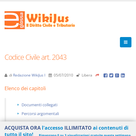
Codice Civile art. 2043
di
Redazione WikiJus I
05/07/2010
Libera
Elenco dei capitoli
Documenti collegati
Percorsi argomentali
ACQUISTA ORA
l'accesso
ILLIMITATO
ai contenuti di
tutto il sito!
Rimangono 0 su 3 visualizzazioni gratuite questa settimana.