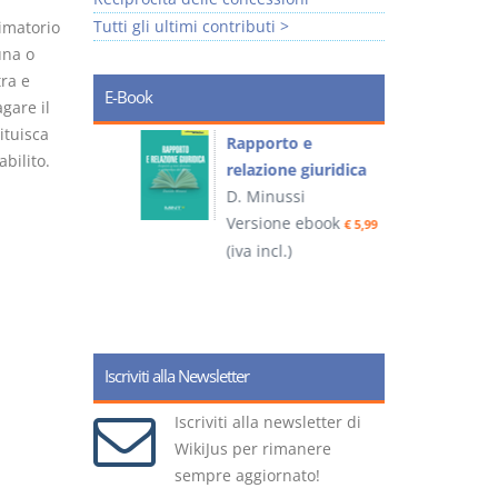
Tutti gli ultimi contributi >
timatorio
una o
tra e
E-Book
gare il
ituisca
 e
Rapporto e
I
abilito.
relazione giuridica
D. Minussi
ook
Versione ebook
(
€ 4,19
€ 5,99
(iva incl.)
Iscriviti alla Newsletter
Iscriviti alla newsletter di
WikiJus per rimanere
sempre aggiornato!