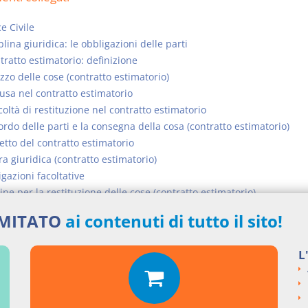
e Civile
plina giuridica: le obbligazioni delle parti
ntratto estimatorio: definizione
ezzo delle cose (contratto estimatorio)
usa nel contratto estimatorio
coltà di restituzione nel contratto estimatorio
ordo delle parti e la consegna della cosa (contratto estimatorio)
etto del contratto estimatorio
a giuridica (contratto estimatorio)
gazioni facoltative
ne per la restituzione delle cose (contratto estimatorio)
IMITATO
ai contenuti di tutto il sito!
si argomentali
I
Codice Civile
L
ngi un commento