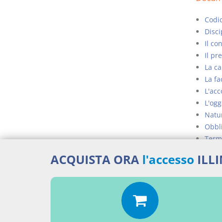
Codic
Disci
Il co
Il pr
La ca
La fa
L'acc
L'ogg
Natur
Obbli
Termi
ACQUISTA ORA
l'accesso
ILL
Percor
LEGG
Aggiu