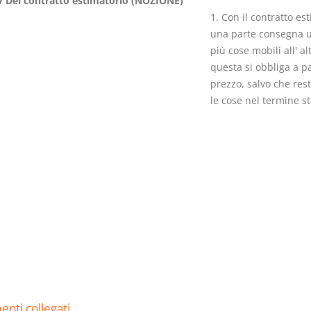
 Del contratto estimatorio (NOZIONE)
1. Con il contratto es
una parte consegna 
più cose mobili all' al
questa si obbliga a pa
prezzo, salvo che rest
Usufrutto Uso e
Prescrizione
le cose nel termine st
Abitazione
decadenza
D. Minussi
D. Minussi
Versione ebook
Versione eb
€ 4,19
(iva incl.)
(iva incl.)
nti collegati