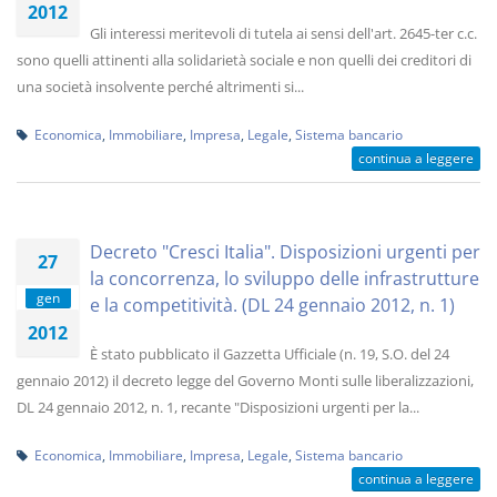
2012
Gli interessi meritevoli di tutela ai sensi dell'art. 2645-ter c.c.
sono quelli attinenti alla solidarietà sociale e non quelli dei creditori di
una società insolvente perché altrimenti si...
Economica
,
Immobiliare
,
Impresa
,
Legale
,
Sistema bancario
continua a leggere
Decreto "Cresci Italia". Disposizioni urgenti per
27
la concorrenza, lo sviluppo delle infrastrutture
gen
e la competitività. (DL 24 gennaio 2012, n. 1)
2012
È stato pubblicato il Gazzetta Ufficiale (n. 19, S.O. del 24
gennaio 2012) il decreto legge del Governo Monti sulle liberalizzazioni,
DL 24 gennaio 2012, n. 1, recante "Disposizioni urgenti per la...
Economica
,
Immobiliare
,
Impresa
,
Legale
,
Sistema bancario
continua a leggere