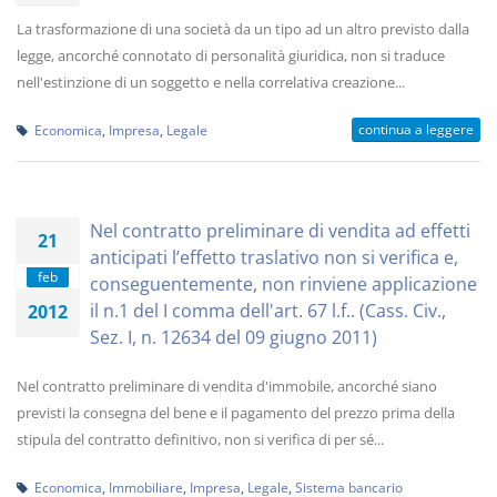
La trasformazione di una società da un tipo ad un altro previsto dalla
legge, ancorché connotato di personalità giuridica, non si traduce
nell'estinzione di un soggetto e nella correlativa creazione...
continua a leggere
Economica
,
Impresa
,
Legale
Nel contratto preliminare di vendita ad effetti
21
anticipati l’effetto traslativo non si verifica e,
feb
conseguentemente, non rinviene applicazione
il n.1 del I comma dell'art. 67 l.f.. (Cass. Civ.,
2012
Sez. I, n. 12634 del 09 giugno 2011)
Nel contratto preliminare di vendita d'immobile, ancorché siano
previsti la consegna del bene e il pagamento del prezzo prima della
stipula del contratto definitivo, non si verifica di per sé...
Economica
,
Immobiliare
,
Impresa
,
Legale
,
Sistema bancario