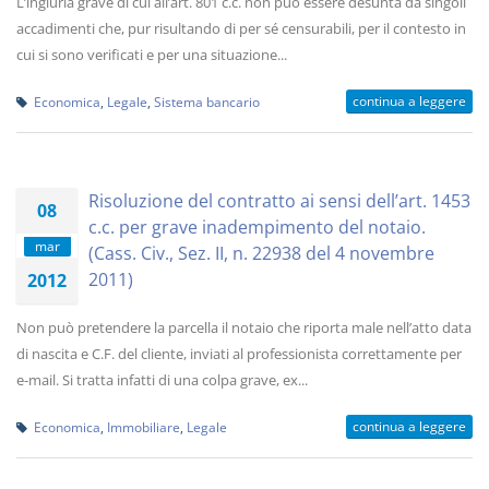
L’ingiuria grave di cui all’art. 801 c.c. non può essere desunta da singoli
accadimenti che, pur risultando di per sé censurabili, per il contesto in
cui si sono verificati e per una situazione...
continua a leggere
Economica
,
Legale
,
Sistema bancario
Risoluzione del contratto ai sensi dell’art. 1453
08
c.c. per grave inadempimento del notaio.
mar
(Cass. Civ., Sez. II, n. 22938 del 4 novembre
2011)
2012
Non può pretendere la parcella il notaio che riporta male nell’atto data
di nascita e C.F. del cliente, inviati al professionista correttamente per
e-mail. Si tratta infatti di una colpa grave, ex...
continua a leggere
Economica
,
Immobiliare
,
Legale