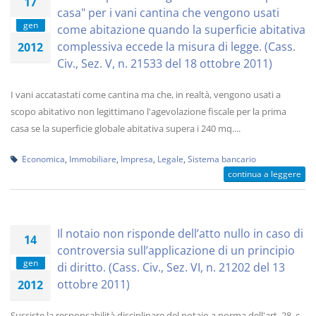
17
casa" per i vani cantina che vengono usati
gen
come abitazione quando la superficie abitativa
complessiva eccede la misura di legge. (Cass.
2012
Civ., Sez. V, n. 21533 del 18 ottobre 2011)
I vani accatastati come cantina ma che, in realtà, vengono usati a
scopo abitativo non legittimano l'agevolazione fiscale per la prima
casa se la superficie globale abitativa supera i 240 mq....
Economica
,
Immobiliare
,
Impresa
,
Legale
,
Sistema bancario
continua a leggere
Il notaio non risponde dell’atto nullo in caso di
14
controversia sull’applicazione di un principio
gen
di diritto. (Cass. Civ., Sez. VI, n. 21202 del 13
ottobre 2011)
2012
Sussiste la responsabilità disciplinare del notaio a norma dell'art. 28, c.