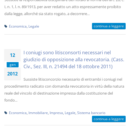
I, n. 1, l. n. 89/1913, per aver redatto un atto espressamente proibito
dalla legge, allorché sia stato rogato, a decorrere...
continua a leggere
Economica
,
Legale
I coniugi sono litisconsorti necessari nel
12
giudizio di opposizione alla revocatoria. (Cass.
gen
Civ., Sez. III, n. 21494 del 18 ottobre 2011)
2012
Sussiste litisconcorzio necessario di entrambi i coniugi nel
procedimento radicato con domanda revocatoria in virtù della natura
reale del vincolo di destinazione impressa dalla costituzione del
fondo...
Economica
,
Immobiliare
,
Impresa
,
Legale
,
Sistema bancario
continua a leggere