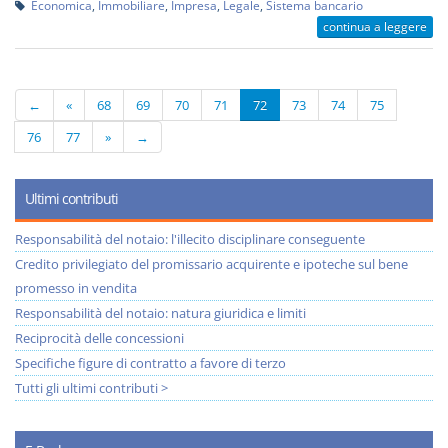
Economica
,
Immobiliare
,
Impresa
,
Legale
,
Sistema bancario
continua a leggere
←
«
68
69
70
71
72
73
74
75
76
77
»
→
Ultimi contributi
Responsabilità del notaio: l'illecito disciplinare conseguente
Credito privilegiato del promissario acquirente e ipoteche sul bene
promesso in vendita
Responsabilità del notaio: natura giuridica e limiti
Reciprocità delle concessioni
Specifiche figure di contratto a favore di terzo
Tutti gli ultimi contributi >