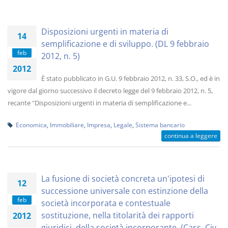
Disposizioni urgenti in materia di
14
semplificazione e di sviluppo. (DL 9 febbraio
feb
2012, n. 5)
2012
È stato pubblicato in G.U. 9 febbraio 2012, n. 33, S.O., ed è in
vigore dal giorno successivo il decreto legge del 9 febbraio 2012, n. 5,
recante "Disposizioni urgenti in materia di semplificazione e...
Economica
,
Immobiliare
,
Impresa
,
Legale
,
Sistema bancario
continua a leggere
La fusione di società concreta un'ipotesi di
12
successione universale con estinzione della
feb
società incorporata e contestuale
sostituzione, nella titolarità dei rapporti
2012
giuridici, della società incorporante. (Cass. Civ.,