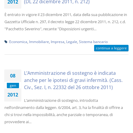
(DL 22 dicembre 2011, n. 212)
2012
È entrato in vigore il 23 dicembre 2011, data della sua pubblicazione in
Gazzetta Ufficiale n. 297, il decreto legge 22 dicembre 2011, n. 212, c.d.
"Pacchetto Severino", recante "Disposizioni urgenti...
Economica
,
Immobiliare
,
Impresa
,
Legale
,
Sistema bancario
continua a leggere
L’Amministrazione di sostegno è indicata
08
anche per le ipotesi di gravi infermità. (Cass.
gen
Civ., Sez. I, n. 22332 del 26 ottobre 2011)
2012
L’amministrazione di sostegno, introdotta
nell’ordinamento dalla leggen. 6/2004, art. 3, ha la finalità di offrire a
chi si trovi nella impossibilità, anche parziale o temporanea, di
provvedere ai...