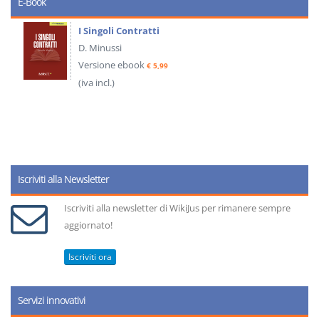
E-Book
Il Condominio
La riforma di cui alla legge
220/2012
S. D'Andrea – D.
Minussi
Versione ebook
€ 6,99
(iva incl.)
Iscriviti alla Newsletter
Iscriviti alla newsletter di WikiJus per rimanere sempre
aggiornato!
Iscriviti ora
Servizi innovativi