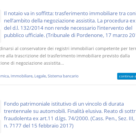
Il notaio va in soffitta: trasferimento immobiliare tra con
nell’ambito della negoziazione assistita. La procedura ex 
del d.l. 132/2014 non rende necessario l’intervento del
pubblico ufficiale. (Tribunale di Pordenone, 17 marzo 20
inarsi al conservatore dei registri immobiliari competente per terr
e alla trascrizione del trasferimento immobiliare previsto dalla
one di negoziazione assistita...
mica
,
Immobiliare
,
Legale
,
Sistema bancario
continua 
Fondo patrimoniale istitutivo di un vincolo di durata
trentennale su automobili. Finalità elusiva. Reato di sott
fraudolenta ex art.11 d.lgs. 74/2000. (Cass. Pen., Sez. III,
n. 7177 del 15 febbraio 2017)