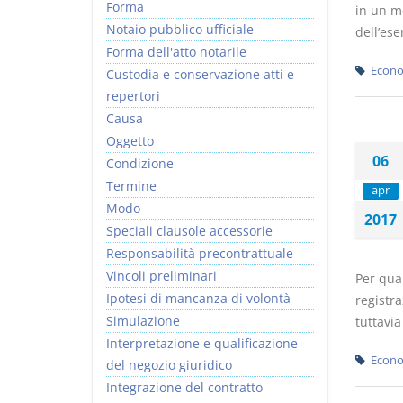
Forma
in un m
Notaio pubblico ufficiale
dell’ese
Forma dell'atto notarile
Econo
Custodia e conservazione atti e
repertori
Causa
Oggetto
06
Condizione
Termine
apr
Modo
2017
Speciali clausole accessorie
Responsabilità precontrattuale
Vincoli preliminari
Per quan
Ipotesi di mancanza di volontà
registr
Simulazione
tuttavia
Interpretazione e qualificazione
Econo
del negozio giuridico
Integrazione del contratto