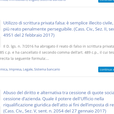
Utilizzo di scrittura privata falsa: è semplice illecito civile
più reato penalmente perseguibile. (Cass. Civ., Sez. II, sen
4951 del 2 febbraio 2017)
Il D. lgs. n. 7/2016 ha abrogato il reato di falso in scrittura privata
 485 c.p. e ha cancellato il secondo comma dell’art. 489 c.p., il cui te
recita la seguente formula:...
mica
,
Impresa
,
Legale
,
Sistema bancario
continua 
Abuso del diritto e alternativa tra cessione di quote socia
cessione d’azienda. Quale il potere dell'Ufficio nella
riqualificazione giuridica dell'atto ai fini dell’imposta di r
(Cass. Civ., Sez. V, sent. n. 2054 del 27 gennaio 2017)