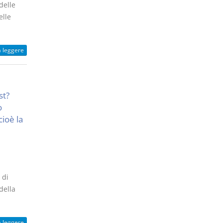
delle
elle
a leggere
st?
o
cioè la
 di
della
a leggere