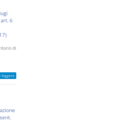
iugi
art. 6
17)
itorio di
a leggere
razione
 sent.