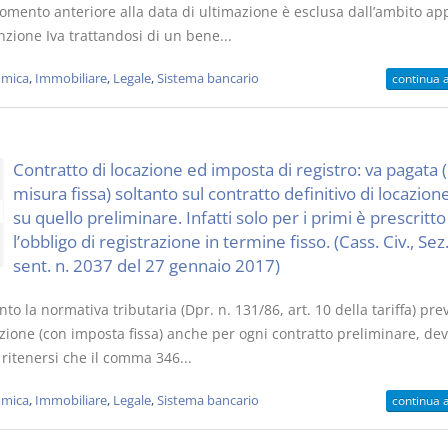
omento anteriore alla data di ultimazione è esclusa dall’ambito app
nzione Iva trattandosi di un bene...
mica
,
Immobiliare
,
Legale
,
Sistema bancario
continua 
Contratto di locazione ed imposta di registro: va pagata (
misura fissa) soltanto sul contratto definitivo di locazion
su quello preliminare. Infatti solo per i primi è prescritto
l’obbligo di registrazione in termine fisso. (Cass. Civ., Sez. 
sent. n. 2037 del 27 gennaio 2017)
to la normativa tributaria (Dpr. n. 131/86, art. 10 della tariffa) pre
azione (con imposta fissa) anche per ogni contratto preliminare, de
 ritenersi che il comma 346...
mica
,
Immobiliare
,
Legale
,
Sistema bancario
continua 