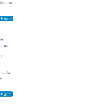
licativo
a leggere
in
e; non
III,
veda la
ve
a leggere