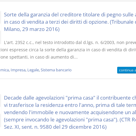
Sorte della garanzia del creditore titolare di pegno sulle 
in caso di vendita a terzi dei diritti di opzione. (Tribunale 
Milano, 29 marzo 2016)
I Vincoli Preliminari
Usufrutto U
L'art. 2352 c.c., nel testo introdotto dal d.lgs. n. 6/2003, non pre
Abitazione
ioni espresse circa la sorte della garanzia in caso di vendita di dirit
D. Minussi
D. Minussi
ione spettanti, in caso di aumento di...
Versione ebook
Versione eb
€ 4,19
(iva incl.)
(iva incl.)
mica
,
Impresa
,
Legale
,
Sistema bancario
continua 
Decade dalle agevolazioni "prima casa" il contribuente 
vi trasferisce la residenza entro l'anno, prima di tale te
vendendo l'immobile e nuovamente acquisendone un al
(sempre invocando le agevolazioni "prima casa"). (CTR 
Sez. XI, sent. n. 9580 del 29 dicembre 2016)