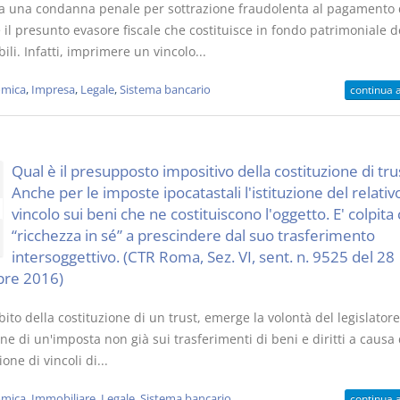
ila una condanna penale per sottrazione fraudolenta al pagamento 
il presunto evasore fiscale che costituisce in fondo patrimoniale d
li. Infatti, imprimere un vincolo...
mica
,
Impresa
,
Legale
,
Sistema bancario
continua 
Qual è il presupposto impositivo della costituzione di tru
Anche per le imposte ipocatastali l'istituzione del relativ
vincolo sui beni che ne costituiscono l'oggetto. E' colpita 
“ricchezza in sé” a prescindere dal suo trasferimento
intersoggettivo. (CTR Roma, Sez. VI, sent. n. 9525 del 28
re 2016)
ito della costituzione di un trust, emerge la volontà del legislatore
one di un'imposta non già sui trasferimenti di beni e diritti a causa 
ione di vincoli di...
mica
,
Immobiliare
,
Legale
,
Sistema bancario
continua 