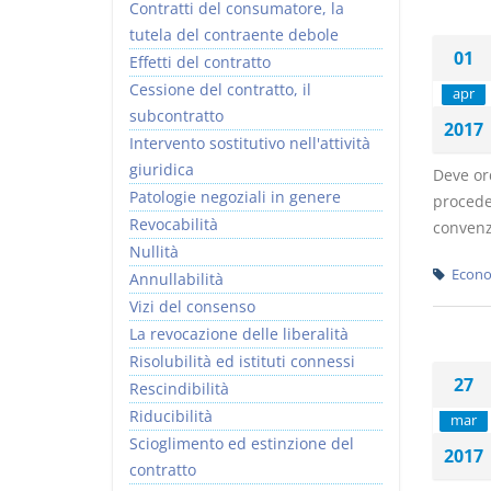
Contratti del consumatore, la
tutela del contraente debole
01
Effetti del contratto
Cessione del contratto, il
apr
subcontratto
2017
Intervento sostitutivo nell'attività
giuridica
Deve ord
Patologie negoziali in genere
proceder
Revocabilità
convenzi
Nullità
Econo
Annullabilità
Vizi del consenso
La revocazione delle liberalità
Risolubilità ed istituti connessi
27
Rescindibilità
Riducibilità
mar
Scioglimento ed estinzione del
2017
contratto