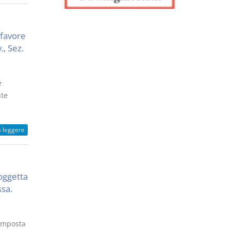
 favore
., Sez.
e
nte
a leggere
soggetta
ssa.
’imposta