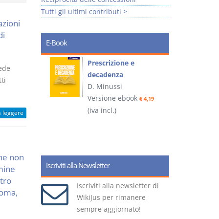
Tutti gli ultimi contributi >
azioni
di
E-Book
so e
Prescrizione e
vede
decadenza
ti
D. Minussi
ook
Versione ebook
€ 4,19
€ 4,19
(iva incl.)
(
a leggere
che non
Iscriviti alla Newsletter
rmine
tro
Iscriviti alla newsletter di
Roma,
WikiJus per rimanere
sempre aggiornato!