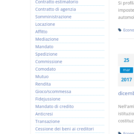
Contratto estimatorio
Si prof
Contratto di agenzia
imposte 
Somministrazione
automobi
Locazione
Econo
Affitto
Mediazione
Mandato
Spedizione
25
Commissione
Comodato
mar
Mutuo
2017
Rendita
Gioco/scommessa
dicemb
Fidejussione
Mandato di credito
Nell'amb
istituzi
Anticresi
costituz
Transazione
Cessione dei beni ai creditori
Econo