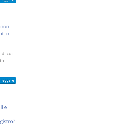
, non
t. n.
 di cui
sto
a leggere
li e
egistro?