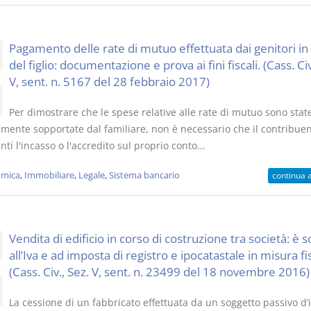
Pagamento delle rate di mutuo effettuata dai genitori in
del figlio: documentazione e prova ai fini fiscali. (Cass. Civ
V, sent. n. 5167 del 28 febbraio 2017)
Per dimostrare che le spese relative alle rate di mutuo sono stat
vamente sopportate dal familiare, non è necessario che il contribue
i l'incasso o l'accredito sul proprio conto...
mica
,
Immobiliare
,
Legale
,
Sistema bancario
continua 
Vendita di edificio in corso di costruzione tra società: è 
all’Iva e ad imposta di registro e ipocatastale in misura fi
(Cass. Civ., Sez. V, sent. n. 23499 del 18 novembre 2016)
La cessione di un fabbricato effettuata da un soggetto passivo d