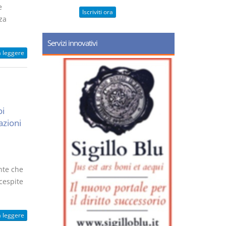
e
Iscriviti ora
za
Servizi innovativi
a leggere
oi
azioni
nte che
cespite
a leggere