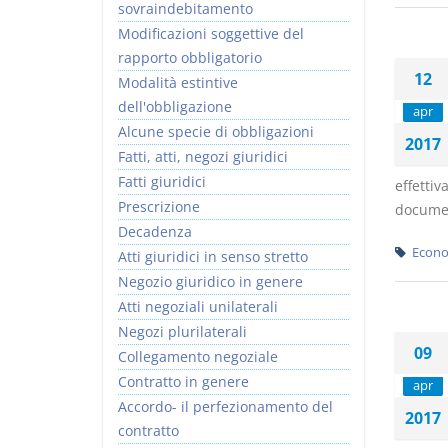
sovraindebitamento
Modificazioni soggettive del
rapporto obbligatorio
12
Modalità estintive
dell'obbligazione
apr
Alcune specie di obbligazioni
2017
Fatti, atti, negozi giuridici
Fatti giuridici
effetti
Prescrizione
document
Decadenza
Econo
Atti giuridici in senso stretto
Negozio giuridico in genere
Atti negoziali unilaterali
Negozi plurilaterali
09
Collegamento negoziale
Contratto in genere
apr
Accordo- il perfezionamento del
2017
contratto