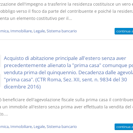
zzazione dell'impegno a trasferire la residenza costituisce un vero 
obbligo verso il fisco da parte del contribuente e poiché la residen
nta un elemento costitutivo per il...
mica
,
Immobiliare
,
Legale
,
Sistema bancario
continua 
Acquisto di abitazione principale all'estero senza aver
precedentemente alienato la "prima casa" comunque p
venduta prima del quinquennio. Decadenza dalle agevol
"prima casa". (CTR Roma, Sez. XII, sent. n. 9834 del 30
dicembre 2016)
beneficiare dell'agevolazione fiscale sulla prima casa il contribue
 un immobile all'estero senza prima aver effettuato la vendita del 
o....
mica
,
Immobiliare
,
Legale
,
Sistema bancario
continua 