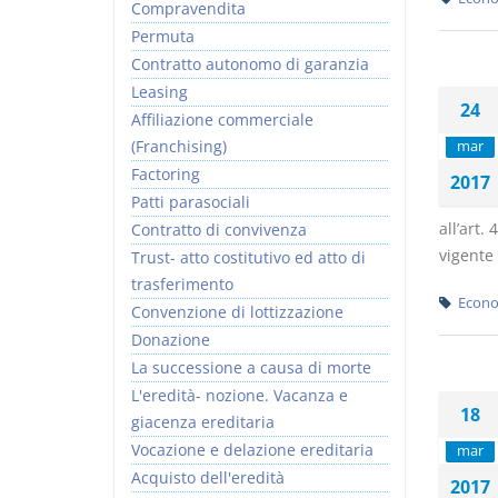
Compravendita
Permuta
Contratto autonomo di garanzia
Leasing
24
Affiliazione commerciale
(Franchising)
mar
Factoring
2017
Patti parasociali
all’art.
Contratto di convivenza
vigente 
Trust- atto costitutivo ed atto di
trasferimento
Econo
Convenzione di lottizzazione
Donazione
La successione a causa di morte
L'eredità- nozione. Vacanza e
18
giacenza ereditaria
Vocazione e delazione ereditaria
mar
Acquisto dell'eredità
2017