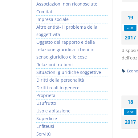
Associazioni non riconosciute
Comitati
19
Impresa sociale
Altre entità- il problema della
apr
soggettività
2017
Oggetto del rapporto e della
relazione giuridica- i beni in
disposiz
senso giuridico e le cose
dell’opz
Relazioni tra beni
Econo
Situazioni giuridiche soggettive
Diritti della personalità
Diritti reali in genere
Proprietà
18
Usufrutto
Uso e abitazione
apr
Superficie
2017
Enfiteusi
Servitù