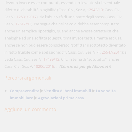
devono invece esser computati, essendo irrilevante sia l'eventuale
difetto di abitabilità o agibilità (Cass. Civ., Sez.V,
12942/13
; Cass. Civ.,
Sez.VI,
12531/2017
), sia l'abusività di una parte degli stessi (Cass. Civ.,
Sez.V,
12517/13
). Ne segue che nel calcolo debba esser computato
anche un semplice ripostiglio, quand'anche avesse caratteristiche
analoghe ad una soffitta (quest'ultima invece testualmente esclusa,
anche se non può essere considerato "soffitta" il sottotetto diventato
in fatto fruibile come abitazione: cfr. Cass. Civ., Sez. VI-T,
26647/2014
): si
veda Cass. Civ., Sez. V,
17439/13
. Cfr., in tema di "sototetto", anche
Cass. Civ., Sez. V,
18206/2016
. ...
(Continua per gli Abbonati)
Percorsi argomentali
Compravendita
Vendita di beni immobili
La vendita
immobiliare
Agevolazioni prima casa
Aggiungi un commento