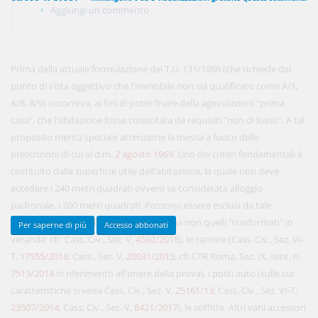
Aggiungi un commento
450,00 €
ANNUALI
Prima della attuale formulazione del T.U. 131/1986 (che richiede dal
anziché
570.00€
,
risparmi il 21%!
punto di vista oggettivo che l'immobile non sia qualificato come A/1,
Acquista ora
A/8, A/9) occorreva, ai fini di poter fruire della agevolazioni "prima
casa", che l'abitazione fosse connotata da requisiti "non di lusso". A tal
proposito merita speciale attenzione la messa a fuoco delle
prescrizioni di cui al d.m.
2 agosto 1969
. Uno dei criteri fondamentali è
48,00 €
MENSILI
costituito dalla superficie utile dell'abitazione, la quale non deve
eccedere i 240 metri quadrati ovvero se considerata alloggio
Acquista ora
padronale, i 200 metri quadrati. Possono essere esclusi da tale
computo soltanto i balconi, i terrazzi (ma non quelli "trasformati" in
Per saperne di più
Accesso abbonati
verande: cfr. Cass. Civ., Sez. V,
4592/2018
), le cantine (Cass. Civ., Sez. VI-
T,
17555/2016
; Cass., Sez. V,
20031/2015
; cfr.CTR Roma, Sez. IX, sent. n.
7513/2014
in riferimento all'onere della prova), i posti auto (sulle cui
caratteristiche si veda Cass. Civ., Sez. V,
25161/13
; Cass. Civ., Sez. VI-T,
23507/2014
; Cass. Civ., Sez. V,
8421/2017
), le soffitte. Altri vani accessori