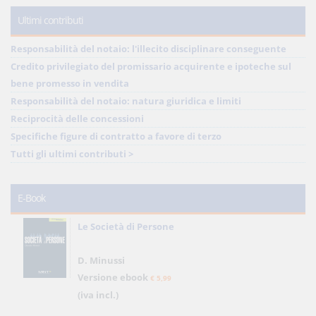
Ultimi contributi
Responsabilità del notaio: l'illecito disciplinare conseguente
Credito privilegiato del promissario acquirente e ipoteche sul
bene promesso in vendita
Responsabilità del notaio: natura giuridica e limiti
Reciprocità delle concessioni
Specifiche figure di contratto a favore di terzo
Tutti gli ultimi contributi >
E-Book
Le Società di Persone
D. Minussi
Versione ebook
€ 5,99
(iva incl.)