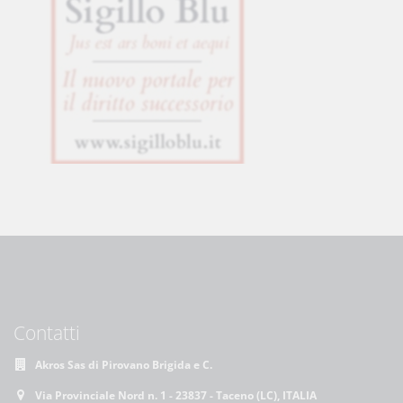
Contatti
Akros Sas di Pirovano Brigida e C.
Via Provinciale Nord n. 1 - 23837 - Taceno (LC), ITALIA