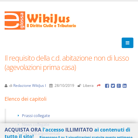
Il requisito della c.d. abitazione non di lusso
(agevolazioni prima casa)
di
Redazione WikiJus I
28/10/2019
Libera
Elenco dei capitoli
Prassi collegate
News collegate
ACQUISTA ORA
l'accesso
ILLIMITATO
ai contenuti di
Percorsi argomentali
tutto il sito!
Rimangono 0 su 3 visualizzazioni gratuite questa settimana.