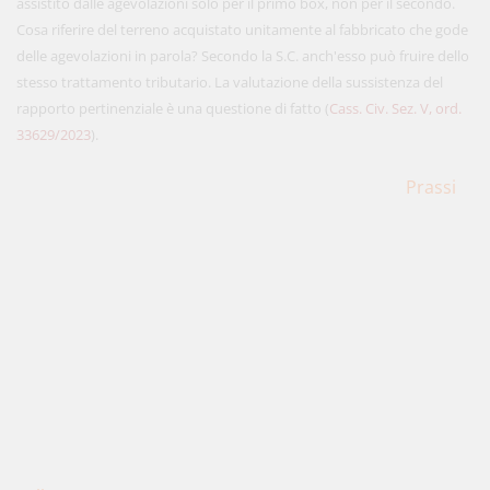
assistito dalle agevolazioni solo per il primo box, non per il secondo.
Cosa riferire del terreno acquistato unitamente al fabbricato che gode
delle agevolazioni in parola? Secondo la S.C. anch'esso può fruire dello
stesso trattamento tributario. La valutazione della sussistenza del
rapporto pertinenziale è una questione di fatto (
Cass. Civ. Sez. V, ord.
33629/2023
).
Prassi