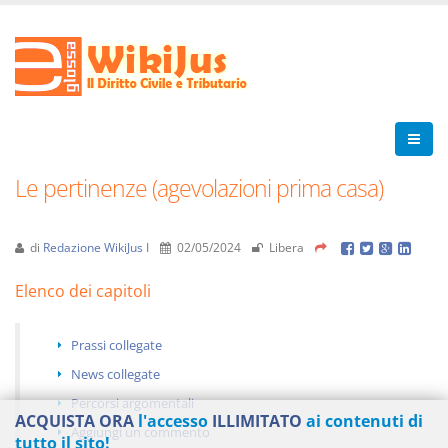
Le pertinenze (agevolazioni prima casa)
di
Redazione WikiJus I
02/05/2024
Libera
Elenco dei capitoli
Prassi collegate
News collegate
Percorsi argomentali
ACQUISTA ORA
l'accesso
ILLIMITATO
ai contenuti di
Aggiungi un commento
tutto il sito!