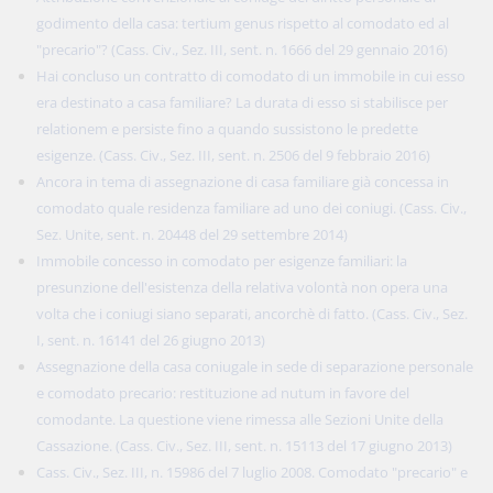
godimento della casa: tertium genus rispetto al comodato ed al
"precario"? (Cass. Civ., Sez. III, sent. n. 1666 del 29 gennaio 2016)
Hai concluso un contratto di comodato di un immobile in cui esso
era destinato a casa familiare? La durata di esso si stabilisce per
relationem e persiste fino a quando sussistono le predette
esigenze. (Cass. Civ., Sez. III, sent. n. 2506 del 9 febbraio 2016)
Ancora in tema di assegnazione di casa familiare già concessa in
comodato quale residenza familiare ad uno dei coniugi. (Cass. Civ.,
Sez. Unite, sent. n. 20448 del 29 settembre 2014)
Immobile concesso in comodato per esigenze familiari: la
presunzione dell'esistenza della relativa volontà non opera una
volta che i coniugi siano separati, ancorchè di fatto. (Cass. Civ., Sez.
I, sent. n. 16141 del 26 giugno 2013)
Assegnazione della casa coniugale in sede di separazione personale
e comodato precario: restituzione ad nutum in favore del
comodante. La questione viene rimessa alle Sezioni Unite della
Cassazione. (Cass. Civ., Sez. III, sent. n. 15113 del 17 giugno 2013)
Cass. Civ., Sez. III, n. 15986 del 7 luglio 2008. Comodato "precario" e