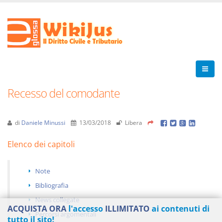
Recesso del comodante
di
Daniele Minussi
13/03/2018
Libera
Elenco dei capitoli
Note
Bibliografia
News collegate
ACQUISTA ORA
l'accesso
ILLIMITATO
ai contenuti di
Percorsi argomentali
tutto il sito!