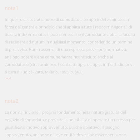
nota1
In questo caso, trattandosi di comodato a tempo indeterminato, in
forza del generale principio che si applica a tutti i rapporti negoziali di
durata indeterminata, si può ritenere che il comodante abbia la facoltà
di recedere ad nutum in qualsiasi momento, concedendo un termine
di preavviso. Pur in assenza di una espressa previsione normativa,
analogo potere viene comunemente riconosciuto anche al
comodatario (cfr. Luminoso, I contratti tipici e atipici, in Tratt. dir. priv.,
a cura di Iudica- Zatti, Milano, 1995, p. 662).
top1
nota2
La norma rinviene il proprio fondamento nella natura gratuita del
negozio di comodato e prevede la possibilità di operare un recesso per
giustificato motivo sopravvenuto, purché obiettivo. Il bisogno
sopravvenuto, anche se di lieve entità, deve cioè essere serio: non