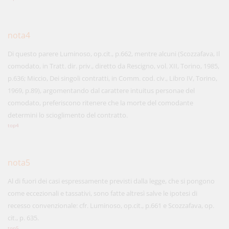
nota4
Di questo parere Luminoso, op.cit., p.662, mentre alcuni (Scozzafava, Il
comodato, in Tratt. dir. priv., diretto da Rescigno, vol. XII, Torino, 1985,
p.636; Miccio, Dei singoli contratti, in Comm. cod. civ., Libro IV, Torino,
1969, p.89), argomentando dal carattere intuitus personae del
comodato, preferiscono ritenere che la morte del comodante
determini lo scioglimento del contratto.
top4
nota5
Al di fuori dei casi espressamente previsti dalla legge, che si pongono
come eccezionali e tassativi, sono fatte altresì salve le ipotesi di
recesso convenzionale: cfr. Luminoso, op.cit., p.661 e Scozzafava, op.
cit., p. 635.
top5