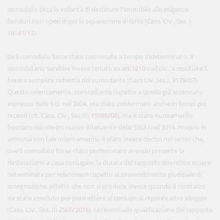
comodato circa la volontà di destinare l'immobile alle esigenze
familiari non operi dopo la separazione di fatto (Cass. Civ., Sez. I,
16141/13
).
Se il comodato fosse stato convenuto a tempo indeterminato, il
comodatario sarebbe invece tenuto ex
art.1810
cod.civ., a restituire il
bene a semplice richiesta del comodante (Cass.Civ. Sez.I,
3179/07
).
Questo orientamento, contrastante rispetto a quello già accennato
espresso dalle S.U. nel 2004, era stato confermato anche in tempi più
recenti (cfr. Cass. Civ., Sez.III,
15986/08
), ma è stato nuovamente
bocciato dal riferito nuovo intervento delle SSUU nel 2014. Proprio in
armonia con tale orientamento, è stato invece deciso nel senso che,
ove il comodato fosse stato perfezionato avendo presente la
destinazione a casa coniugale, la durata del rapporto dovrebbe essere
determinata
per relationem
rispetto al provvedimento giudiziale di
assegnazione, effetto che non si produce invece quando il contratto
sia stato concluso per permettere al coniuge di reperire altro alloggio
(Cass. Civ., Sez. III
2506/2016
). Un'eventuale qualificazione del rapporto