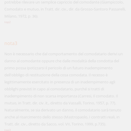
potrebbe rilevare un semplice capriccio del comodante (Giampiccolo,
Comodato e mutuo, in Tratt. dir. civ., dir. da Grosso-Santoro Passarelli,
Milano, 1972, p. 36).
top2
nota3
Non è necessario che dal comportamento del comodatario derivi un
danno al comodante oppure che dalle modalità della condotta del
primo possa ipotizzarsi il pericolo di un futuro inadempimento
dell'obbligo di restituzione della cosa comodata. Il recesso è
legittimamente esercitato in presenza di un inadempimento agli
obblighi previsti in capo al comodatario, purché si tratti di
inadempimento di non scarsa importanza (Carresi, Il comodato. Il
mutuo, in Tratt. dir. civ. it., diretto da Vassalli, Torino, 1957, p. 77).
Naturalmente, se sia derivato un danno, il comodatario sarà tenuto
anche
al risarcimento dello stesso (Mastropaolo, I contratti reali, in
Tratt. dir. civ., diretto da Sacco, vol. VII, Torino, 1999, p.735).
top3