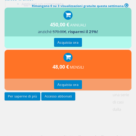
Aggiungi un commento
Rimangono 0 su 3 visualizzazioni gratuite questa settimana.
450,00 €
ANNUALI
anziché
570.00€
,
risparmi il 21%!
Il comodante ha la possibilità di recedere dal comodato, sciogliendo il
Acquista ora
contratto.
L'esercizio
di tale
essenziale
48,00 €
MENSILI
diritto
può avere
Acquista ora
luogo in
una serie
Per saperne di più
Accesso abbonati
di casi
dalla