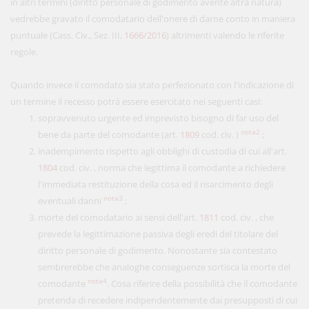
in altri termini (diritto personale di godimento avente altra natura)
vedrebbe gravato il comodatario dell'onere di darne conto in maniera
puntuale (Cass. Civ., Sez. III,
1666/2016
) altrimenti valendo le riferite
regole.
Quando invece il comodato sia stato perfezionato con l'indicazione di
un termine il recesso potrà essere esercitato nei seguenti casi:
sopravvenuto urgente ed imprevisto bisogno di far uso del
nota2
bene da parte del comodante (art.
1809
cod. civ. )
;
inadempimento rispetto agli obblighi di custodia di cui all'art.
1804
cod. civ. , norma che legittima il comodante a richiedere
l'immediata restituzione della cosa ed il risarcimento degli
nota3
eventuali danni
;
morte del comodatario ai sensi dell'art.
1811
cod. civ. , che
prevede la legittimazione passiva degli eredi del titolare del
diritto personale di godimento. Nonostante sia contestato
sembrerebbe che analoghe conseguenze sortisca la morte del
nota4
comodante
. Cosa riferire della possibilità che il comodante
pretenda di recedere indipendentemente dai presupposti di cui