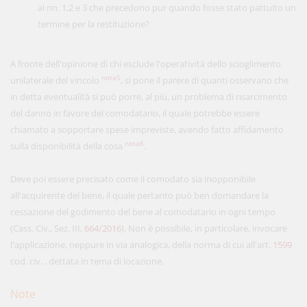
ai nn. 1,2 e 3 che precedono pur quando fosse stato pattuito un
termine per la restituzione?
A fronte dell'opinione di chi esclude l'operatività dello scioglimento
nota5
unilaterale del vincolo
, si pone il parere di quanti osservano che
in detta eventualità si può porre, al più, un problema di risarcimento
del danno in favore del comodatario, il quale potrebbe essere
chiamato a sopportare spese impreviste, avendo fatto affidamento
nota6
sulla disponibilità della cosa
.
Deve poi essere precisato come il comodato sia inopponibile
all'acquirente del bene, il quale pertanto può ben domandare la
cessazione del godimento del bene al comodatario in ogni tempo
(Cass. Civ., Sez. III,
664/2016
). Non è possibile, in particolare, invocare
l'applicazione, neppure in via analogica, della norma di cui all'art.
1599
cod. civ. , dettata in tema di locazione.
Note