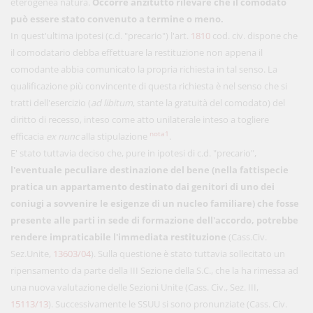
eterogenea natura.
Occorre anzitutto rilevare che il comodato
può essere stato convenuto a termine o meno.
In quest'ultima ipotesi (c.d. "precario") l'art.
1810
cod. civ. dispone che
il comodatario debba effettuare la restituzione non appena il
comodante abbia comunicato la propria richiesta in tal senso. La
qualificazione più convincente di questa richiesta è nel senso che si
tratti dell'esercizio (
ad libitum
, stante la gratuità del comodato) del
diritto di recesso, inteso come atto unilaterale inteso a togliere
nota1
efficacia
ex nunc
alla stipulazione
.
E' stato tuttavia deciso che, pure in ipotesi di c.d. "precario",
l'eventuale peculiare destinazione del bene (nella fattispecie
pratica un appartamento destinato dai genitori di uno dei
coniugi a sovvenire le esigenze di un nucleo familiare) che fosse
presente alle parti in sede di formazione dell'accordo, potrebbe
rendere impraticabile l'immediata restituzione
(Cass.Civ.
Sez.Unite,
13603/04
). Sulla questione è stato tuttavia sollecitato un
ripensamento da parte della III Sezione della S.C., che la ha rimessa ad
una nuova valutazione delle Sezioni Unite (Cass. Civ., Sez. III,
15113/13
). Successivamente le SSUU si sono pronunziate (Cass. Civ.