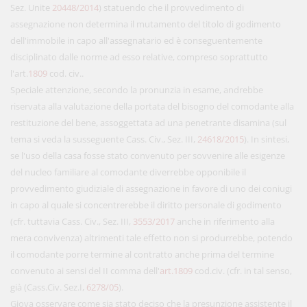
Sez. Unite
20448/2014
) statuendo che il provvedimento di
assegnazione non determina il mutamento del titolo di godimento
dell'immobile in capo all'assegnatario ed è conseguentemente
disciplinato dalle norme ad esso relative, compreso soprattutto
l'art.
1809
cod. civ..
Speciale attenzione, secondo la pronunzia in esame, andrebbe
riservata alla valutazione della portata del bisogno del comodante alla
restituzione del bene, assoggettata ad una penetrante disamina (sul
tema si veda la susseguente Cass. Civ., Sez. III,
24618/2015
). In sintesi,
se l'uso della casa fosse stato convenuto per sovvenire alle esigenze
del nucleo familiare al comodante diverrebbe opponibile il
provvedimento giudiziale di assegnazione in favore di uno dei coniugi
in capo al quale si concentrerebbe il diritto personale di godimento
(cfr. tuttavia Cass. Civ., Sez. III,
3553/2017
anche in riferimento alla
mera convivenza) altrimenti tale effetto non si produrrebbe, potendo
il comodante porre termine al contratto anche prima del termine
convenuto ai sensi del II comma dell'
art.1809
cod.civ. (cfr. in tal senso,
già (Cass.Civ. Sez.I,
6278/05
).
Giova osservare come sia stato deciso che la presunzione assistente il