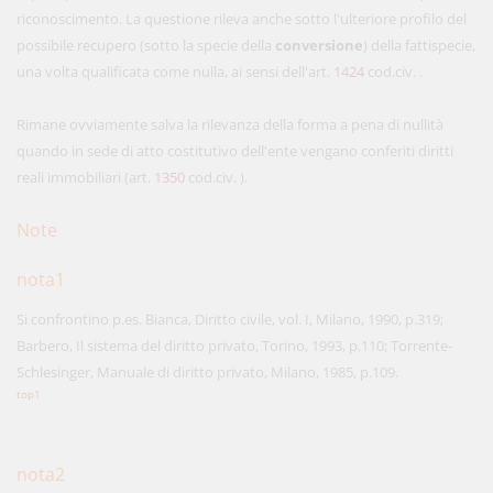
riconoscimento. La questione rileva anche sotto l'ulteriore profilo del
possibile recupero (sotto la specie della
conversione
) della fattispecie,
una volta qualificata come nulla, ai sensi dell'art.
1424
cod.civ. .
Rimane ovviamente salva la rilevanza della forma a pena di nullità
quando in sede di atto costitutivo dell'ente vengano conferiti diritti
reali immobiliari (art.
1350
cod.civ. ).
Note
nota1
Si confrontino p.es. Bianca, Diritto civile, vol. I, Milano, 1990, p.319;
Barbero, Il sistema del diritto privato, Torino, 1993, p.110; Torrente-
Schlesinger, Manuale di diritto privato, Milano, 1985, p.109.
top1
nota2