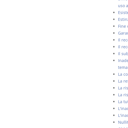
uso a
Esist
Estin
Fine 
Gara
Il re
Il re
Il su
Inade
tema 
La co
La re
La ri
La ri
La tu
L'in
L'ina
Nulli