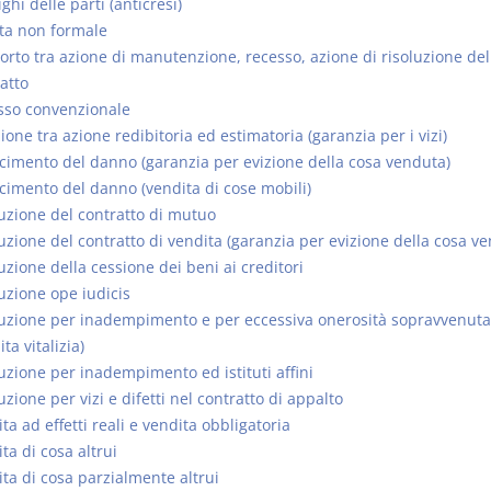
ghi delle parti (anticresi)
ta non formale
rto tra azione di manutenzione, recesso, azione di risoluzione del
atto
sso convenzionale
ione tra azione redibitoria ed estimatoria (garanzia per i vizi)
cimento del danno (garanzia per evizione della cosa venduta)
cimento del danno (vendita di cose mobili)
uzione del contratto di mutuo
uzione del contratto di vendita (garanzia per evizione della cosa v
uzione della cessione dei beni ai creditori
uzione ope iudicis
luzione per inadempimento e per eccessiva onerosità sopravvenuta
ta vitalizia)
uzione per inadempimento ed istituti affini
uzione per vizi e difetti nel contratto di appalto
ta ad effetti reali e vendita obbligatoria
ta di cosa altrui
ta di cosa parzialmente altrui