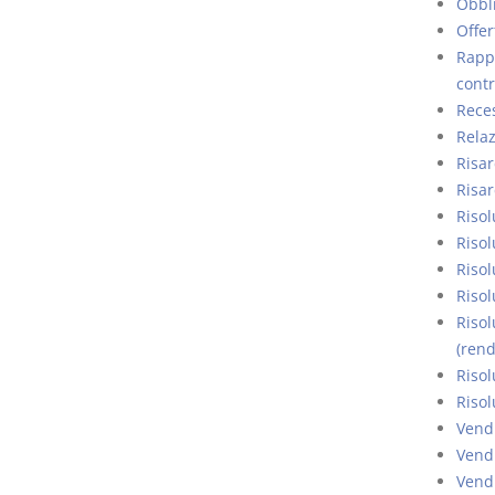
Obbli
Offer
Rappo
contr
Rece
Relaz
Risar
Risar
Risol
Risol
Risol
Risol
Riso
(rendi
Risol
Risol
Vendi
Vendi
Vendi