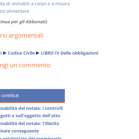
ta di immobili a corpo e a misura
izio alimentare
inua per gli Abbonati)
rsi argomentali
I
Codice Civile
LIBRO IV Delle obbligazioni
ungi un commento
 contributi
abilità del notaio: i controlli
getti e sull'oggetto dell'atto
abilità del notaio: l'illecito
linare conseguente
o privilegiato del promissario