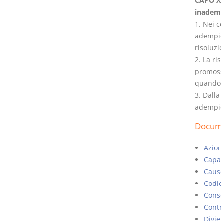
CAPO XI
inadem
1. Nei c
adempie 
risoluzi
2. La r
promoss
quando 
3. Dall
adempie
Docume
Azion
Capar
Cause
Codic
Conse
Cont
Divie