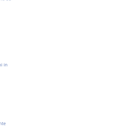
i in
nte