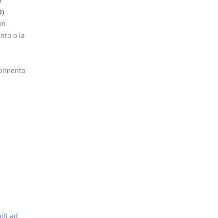
r
O)
on
nto o la
mpimento
iti ad