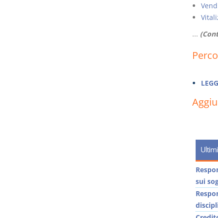
Vendi
Vital
...
(Cont
Perco
LEGG
Aggi
Ultimi
Respons
sui sog
Respons
discip
Credit