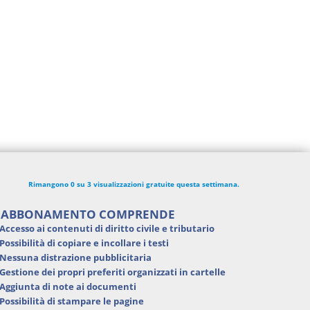
Le Società di
I Vincoli Pr
Rimangono 0 su 3 visualizzazioni gratuite questa settimana.
Persone
D. Minussi
'ABBONAMENTO COMPRENDE
D. Minussi
Versione e
Accesso ai contenuti di
diritto civile e tributario
Versione ebook
(iva incl.
€
4,19
Possibilità di
copiare e incollare i testi
(iva incl.)
Nessuna distrazione pubblicitaria
5,99
Gestione dei
propri preferiti
organizzati in cartelle
Aggiunta di
note ai documenti
Possibilità di
stampare
le pagine