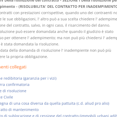
V Della risoluzione del contratto - SEZIONE I Della risoluzione pe
pimento - (RISOLUBILITA' DEL CONTRATTO PER INADEMPIMENT
ontratti con prestazioni corrispettive, quando uno dei contraenti n
le sue obbligazioni, l' altro può a sua scelta chiedere l' adempime
one del contratto, salvo, in ogni caso, il risarcimento del danno.
isoluzione può essere domandata anche quando il giudizio è stato
o per ottenere l' adempimento; ma non può più chiedersi l' ade
è stata domandata la risoluzione.
a data della domanda di risoluzione l' inadempiente non può più
re la propria obbligazione.
nti collegati
e redibitoria (garanzia per i vizi)
ra confirmatoria
 di risoluzione
e Civile
gna di una cosa diversa da quella pattuita (c.d. aliud pro alio)
ratto di mantenimento
to di sublocazione e di cessione del contratto (immobili urbani adib