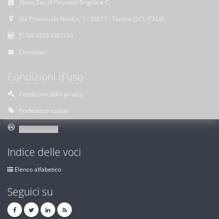
Akros Sas di Pirovano Brigida e C.
Via Provinciale Nord n. 1 - 23837 - Taceno (LC), ITALIA
P. IVA 02263080133
Contattaci
Condizioni d'uso
Condizioni della privacy
Preferenze cookie
Indice delle voci
Elenco alfabetico
Seguici su