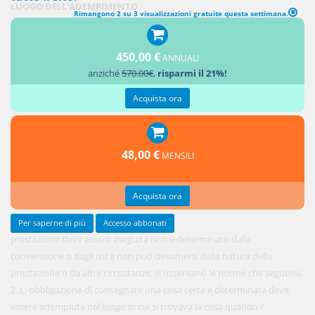
LUOGO DELL'ADEMPIMENTO
Rimangono 2 su 3 visualizzazioni gratuite questa settimana.
1. Se il
luogo nel
450,00 €
quale la
ANNUALI
anziché
570.00€
,
risparmi il 21%!
Acquista ora
48,00 €
MENSILI
Acquista ora
Per saperne di più
Accesso abbonati
prestazione deve essere eseguita non è determinato dalla
convenzione o dagli usi e non può desumersi dalla natura della
prestazione o da altre circostanze, si osservano le norme che seguono.
2. L' obbligazione di consegnare una cosa certa e determinata deve
essere adempiuta nel luogo in cui si trovava la cosa quando l'