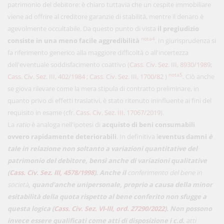
patrimonio del debitore: è chiaro tuttavia che un cespite immobiliare
viene ad offrire al creditore garanzie di stabilità, mentre il denaro è
agevolmente occultabile. Da questo punto di vista
il pregiudizio
nota4
consiste in una meno facile aggredibilità
. In giurisprudenza si
fa riferimento generico alla maggiore difficoltà o all'incertezza
dell'eventuale soddisfacimento coattivo (
Cass. Civ. Sez. III, 8930/1989
;
nota5
Cass. Civ. Sez. III, 402/1984
;
Cass. Civ. Sez. III, 1700/82
)
. Ciò anche
se giova rilevare come la mera stipula di contratto preliminare, in
quanto privo di effetti traslativi, è stato ritenuto ininfluente ai fini del
requisito in esame (cfr.
Cass. Civ. Sez. III, 17067/2019
).
La
ratio
è analoga nell'ipotesi di
acquisto di beni consumabili
ovvero rapidamente deteriorabili
. In definitiva l
eventus damni
è
tale in relazione non soltanto a variazioni quantitative del
patrimonio del debitore, bensì anche di variazioni qualitative
(
Cass. Civ. Sez. III, 4578/1998
). Anche il
conferimento del bene in
società
, quand'anche unipersonale, proprio a causa della minor
esitabilità della quota rispetto al bene conferito non sfugge a
questa logica (
Cass. Civ. Sez. VI-III, ord. 27290/2022
). Non possono
invece essere qualificati come atti di disposizione i c.d.
atti