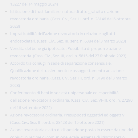
13227 del 14 maggio 2024)
Istituzione di trust familiare, natura di atto gratuito e azione
revocatoria ordinaria. (Cass. Civ., Sez. II, ord. n. 28146 del 6 ottobre
2023)
Impraticabilità dell'azione revocatoria in relazione agli atti
endosocietari. (Cass. Civ., Sez. III, sent. n. 6384 del 3 marzo 2023)
Vendita del bene già ipotecato. Possibilità di proporre azione
revocatoria. (Cass. Civ., Sez. III, ord. n. 5815 del 27 febbraio 2023)
Accordo tra coniugi in sede di separazione consensuale.
Qualificazione del trasferimento e assoggettamento ad azione
revocatoria ordinaria. (Cass. Civ., Sez. III, ord. n. 3190 del 3 marzo
2023)
Conferimento di beni in società unipersonale ed esperibilità
dell'azione revocatoria ordinaria. (Cass. Civ., Sez. VI-III, ord. n. 27290
del 16 settembre 2022)
Azione revocatoria ordinaria. Presupposti oggettivi ed oggettivi.
(Cass. Civ., Sez. III, ord. n. 28423 del 15 ottobre 2021)
Azione revocatoria e atto di disposizione posto in essere da uno dei
coniugi in regime di comunione legale. Assenza di litisconsorzio