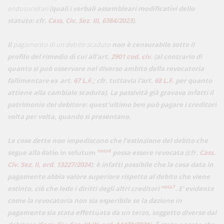
endosocietari
(quali i verbali assembleari modificativi dello
statuto: cfr.
Cass. Civ. Sez. III, 6384/2023
).
Il
pagamento di un debito scaduto
non è censurabile sotto il
profilo del rimedio di cui all'art.
2901 cod. civ.
(al contrario di
quanto si può osservare nel diverso ambito della revocatoria
fallimentare
ex
art.
67 L.F.
; cfr. tuttavia l'art.
68 L.F.
per quanto
attiene alla cambiale scaduta). La passività già gravava infatti il
patrimonio del debitore: quest'ultimo ben può pagare i creditori
volta per volta, quando si presentano.
Le cose dette non impediscono che l'estinzione del debito che
nota6
segue alla
datio in solutum
possa essere revocata (cfr.
Cass.
Civ. Sez. II, ord. 13227/2024
): è infatti possibile che la cosa data in
pagamento abbia valore superiore rispetto al debito che viene
nota7
estinto, ciò che lede i diritti degli altri creditori
. E' evidente
come la revocatoria non sia esperibile se la dazione in
pagamento sia stata effettuata da un terzo, soggetto diverso dal