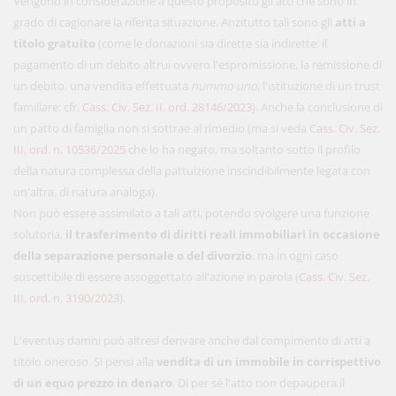
Vengono in considerazione a questo proposito gli atti che sono in
grado di cagionare la riferita situazione. Anzitutto tali sono gli
atti a
titolo gratuito
(come le donazioni sia dirette sia indirette: il
pagamento di un debito altrui ovvero l'espromissione, la remissione di
un debito, una vendita effettuata
nummo uno
, l'istituzione di un trust
familiare: cfr.
Cass. Civ. Sez. II, ord. 28146/2023
). Anche la conclusione di
un patto di famiglia non si sottrae al rimedio (ma si veda
Cass. Civ. Sez.
III, ord. n. 10536/2025
che lo ha negato, ma soltanto sotto il profilo
della natura complessa della pattuizione inscindibilmente legata con
un'altra, di natura analoga).
Non può essere assimilato a tali atti, potendo svolgere una funzione
solutoria,
il trasferimento di diritti reali immobiliari in occasione
della separazione personale o del divorzio
, ma in ogni caso
suscettibile di essere assoggettato all'azione in parola (
Cass. Civ. Sez.
III, ord. n. 3190/2023
).
L'eventus damni può altresì derivare anche dal compimento di atti a
titolo oneroso. Si pensi alla
vendita di un immobile in corrispettivo
di un equo prezzo in denaro
. Di per sé l'atto non depaupera il