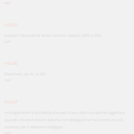
top4
nota5
Gazzoni, Manuale di diritto privato, Napoli, 2006, p.650.
top5
nota6
Messineo, op.cit., p.192.
top6
nota7
Analogamente si potrebbe dire per il caso della novazione oggettiva
quando dovesse essere assunta un'obbligazione dal contenuto più
oneroso per il debitore obbligato.
top7