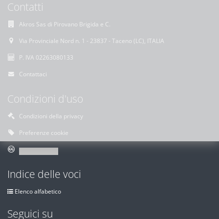
Contatti
Akros Sas di Pirovano Brigida e C.
Via Provinciale Nord n. 1 - 23837 - Taceno (LC), ITALIA
P. IVA 02263080133
Contattaci
Condizioni d'uso
Condizioni della privacy
Preferenze cookie
Indice delle voci
Elenco alfabetico
Seguici su