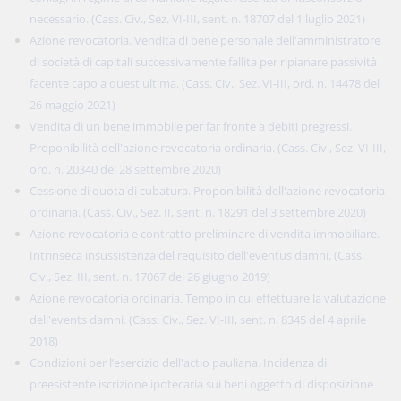
necessario. (Cass. Civ., Sez. VI-III, sent. n. 18707 del 1 luglio 2021)
Azione revocatoria. Vendita di bene personale dell'amministratore
di società di capitali successivamente fallita per ripianare passività
facente capo a quest'ultima. (Cass. Civ., Sez. VI-III, ord. n. 14478 del
26 maggio 2021)
Vendita di un bene immobile per far fronte a debiti pregressi.
Proponibilità dell'azione revocatoria ordinaria. (Cass. Civ., Sez. VI-III,
ord. n. 20340 del 28 settembre 2020)
Cessione di quota di cubatura. Proponibilità dell'azione revocatoria
ordinaria. (Cass. Civ., Sez. II, sent. n. 18291 del 3 settembre 2020)
Azione revocatoria e contratto preliminare di vendita immobiliare.
Intrinseca insussistenza del requisito dell'eventus damni. (Cass.
Civ., Sez. III, sent. n. 17067 del 26 giugno 2019)
Azione revocatoria ordinaria. Tempo in cui effettuare la valutazione
dell'events damni. (Cass. Civ., Sez. VI-III, sent. n. 8345 del 4 aprile
2018)
Condizioni per l’esercizio dell'actio pauliana. Incidenza di
preesistente iscrizione ipotecaria sui beni oggetto di disposizione