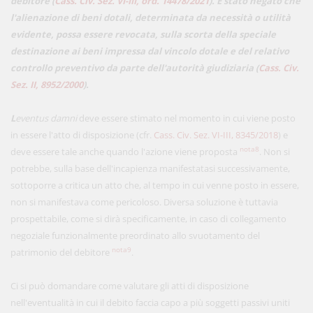
debitore (
Cass. Civ. Sez. VI-III, ord. 14478/2021
). È stato negato che
l'alienazione di beni dotali, determinata da necessità o utilità
evidente, possa essere revocata, sulla scorta della speciale
destinazione ai beni impressa dal vincolo dotale e del relativo
controllo preventivo da parte dell'autorità giudiziaria (
Cass. Civ.
Sez. II, 8952/2000
).
L
eventus damni
deve essere stimato nel momento in cui viene posto
in essere l'atto di disposizione (cfr.
Cass. Civ. Sez. VI-III, 8345/2018
) e
nota8
deve essere tale anche quando l'azione viene proposta
. Non si
potrebbe, sulla base dell'incapienza manifestatasi successivamente,
sottoporre a critica un atto che, al tempo in cui venne posto in essere,
non si manifestava come pericoloso. Diversa soluzione è tuttavia
prospettabile, come si dirà specificamente, in caso di collegamento
negoziale funzionalmente preordinato allo svuotamento del
nota9
patrimonio del debitore
.
Ci si può domandare come valutare gli atti di disposizione
nell'eventualità in cui il debito faccia capo a più soggetti passivi uniti