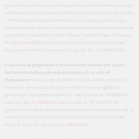
compromissione della consistenza patrimoniale del debitore, essendo
sufficiente che, in conseguenza dell'atto compiuto, sia resa più incerta
o difficile la soddisfazione del credito (come capita quando i cespiti
residuali rispetto all'atto di disposizione si palesino come di valore tale
da mettere in pericolo il risultato utile per i creditori:
Cass. Civ. Sez. VI-
III, ord. 20340/2020
). L'onere di dar conto dell'insussistenza di tale
situazione incombe sul convenuto (
Cass. Civ. Sez. III, 19963/2005
).
Il concetto di pregiudizio è strettamente avvinto con quello
dell'attività dalla quale esso scaturisce (il c.d. atto di
disposizione:
Cass. Civ. Sez. III, 978/81
). Si badi come il requisito in
esame può dirsi sussistente quand'anche il bene sia oggetto di
gravami (es.: precedenti ipoteche: cfr.
Cass. Civ. Sez. III, 16793/2015
;
Cass. Civ., Sez. III, 7405/2017
;
Cass. Civ. Sez. III, 13172/2017
). Ciò
quand'anche il debito ipotecariamente garantito sia di importo tale, al
momento dell'atto di disposizione, da assorbire l'intero valore del
bene (cfr.
Cass. Civ. Sez. III, ord. n. 5815/2023
).