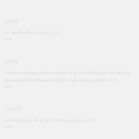
nota8
Cfr. Maffei Alberti, op.cit., p.21.
top8
nota9
Opinione analoga viene espressa, tra gli altri, da Bigliazzi Geri-Breccia-
Busnelli-Natoli, Istituzioni di diritto civile, Genova, 1980, p.135.
top9
nota10
Così Bianca, op.cit., p.441; Messineo, op.cit., p.193.
top10