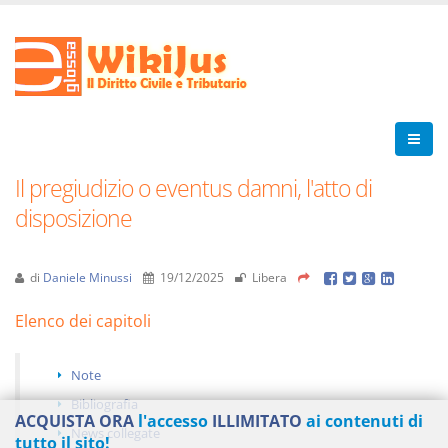
Il pregiudizio o eventus damni, l'atto di
disposizione
di
Daniele Minussi
19/12/2025
Libera
Elenco dei capitoli
Note
Bibliografia
ACQUISTA ORA
l'accesso
ILLIMITATO
ai contenuti di
News collegate
tutto il sito!