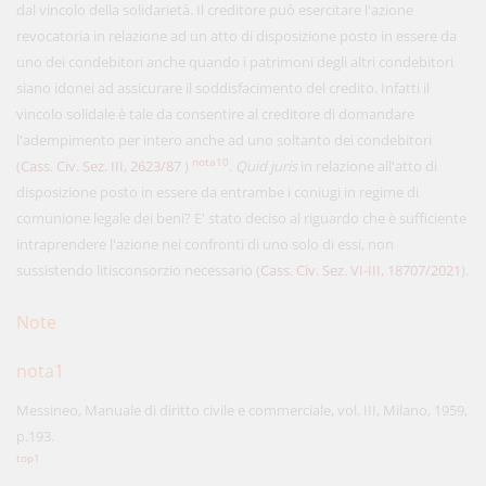
dal vincolo della solidarietà. Il creditore può esercitare l'azione
revocatoria in relazione ad un atto di disposizione posto in essere da
uno dei condebitori anche quando i patrimoni degli altri condebitori
siano idonei ad assicurare il soddisfacimento del credito. Infatti il
vincolo solidale è tale da consentire al creditore di domandare
l'adempimento per intero anche ad uno soltanto dei condebitori
nota10
(
Cass. Civ. Sez. III, 2623/87
)
.
Quid juris
in relazione all'atto di
disposizione posto in essere da entrambe i coniugi in regime di
comunione legale dei beni? E' stato deciso al riguardo che è sufficiente
intraprendere l'azione nei confronti di uno solo di essi, non
sussistendo litisconsorzio necessario (
Cass. Civ. Sez. VI-III, 18707/2021
).
Note
nota1
Messineo, Manuale di diritto civile e commerciale, vol. III, Milano, 1959,
p.193.
top1